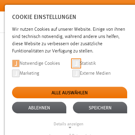
Zum Hauptinhalt springen
COOKIE EINSTELLUNGEN
Wir nutzen Cookies auf unserer Website. Einige von ihnen
sind technisch notwendig, während andere uns helfen,
diese Website zu verbessern oder zusätzliche
SUCHE
Funktionalitäten zur Verfügung zu stellen.
Notwendige Cookies
Statistik
Marketing
Externe Medien
ALLE AUSWÄHLEN
TYP: DATEIEN
ALTER: 1 BIS 6 MONATE
Aktive Filter:
ABLEHNEN
SPEICHERN
Gesucht nach "moodle".
Es wurden 3 Ergebnisse gefunden
Details anzeigen