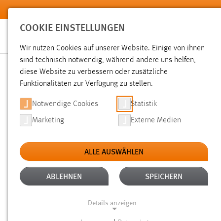
Zum Hauptinhalt springen
COOKIE EINSTELLUNGEN
Wir nutzen Cookies auf unserer Website. Einige von ihnen
sind technisch notwendig, während andere uns helfen,
diese Website zu verbessern oder zusätzliche
SUCHE
Funktionalitäten zur Verfügung zu stellen.
Notwendige Cookies
Statistik
Marketing
Externe Medien
ALLE AUSWÄHLEN
TYP: TX_OTHAWORGANIZATION_DOMAIN_MOD
Aktive Filter:
ABLEHNEN
SPEICHERN
Gesucht nach "moodle".
Es wurde 1 Ergebnis in 25 Millise
Details anzeigen