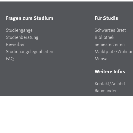
Fragen zum Studium
Für Studis
Studiengänge
Schwarzes Brett
Studienberatung
Bibliothek
Bewerben
Semesterzeiten
Studienangelegenheiten
Marktplatz/Wohnu
FAQ
Mensa
Weitere Infos
Kontakt/Anfahrt
Raumfinder
Stellenangebote
Presse
Veranstaltungen