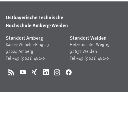
in diesem Cookie gespeichert, ob man
eingeloggt ist.
Ostbayerische Technische
Hochschule Amberg-Weiden
Sprachpräferenz
Standort Amberg
Standort Weiden
Name:
site-language-preference
Kaiser-Wilhelm-Ring 23
Hetzenrichter Weg 15
Zweck:
Das Cookie speichert die gewählte
92224 Amberg
92637 Weiden
Sprache der Website.
Tel
+49 (9621) 482-0
Tel
+49 (9621) 482-0
Cookie Laufzeit:
30 Tage
RSS
YouTube
Xing
LinkedIn
Instagram
Facebook
Chat
Name:
MibewSessionID, MIBEW_UserID,
mibew_locale, mibew-chat-frame-style-
5e9dbeb1811c0446
Zweck:
Wird benötigt um die Chatfunktion
nutzen zu können.