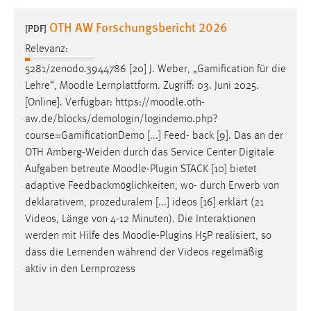
1 Jahr
OTH AW Forschungsbericht 2026
[PDF]
Relevanz:
Performance
5281/zenodo.3944786 [20] J. Weber, „Gamification für die
Name:
Lehre“,
Moodle
Lernplattform. Zugriff: 03. Juni 2025.
staticfilecache
[Online]. Verfügbar: https://
moodle
.oth-
aw.de/blocks/demologin/logindemo.php?
Zweck:
course=GamificationDemo [...] Feed- back [9]. Das an der
Für performante Seitenauslieferung wird in diesem Cookie
gespeichert, ob man eingeloggt ist.
OTH Amberg-Weiden durch das Service Center Digitale
Aufgaben betreute
Moodle
-Plugin STACK [10] bietet
adaptive Feedbackmöglichkeiten, wo- durch Erwerb von
Sprachpräferenz
deklarativem, prozeduralem [...] ideos [16] erklärt (21
Name:
Videos, Länge von 4-12 Minuten). Die Interaktionen
site-language-preference
werden mit Hilfe des
Moodle
-Plugins H5P realisiert, so
dass die Lernenden während der Videos regelmäßig
Zweck:
aktiv in den Lernprozess
Das Cookie speichert die gewählte Sprache der Website.
Cookie Laufzeit: