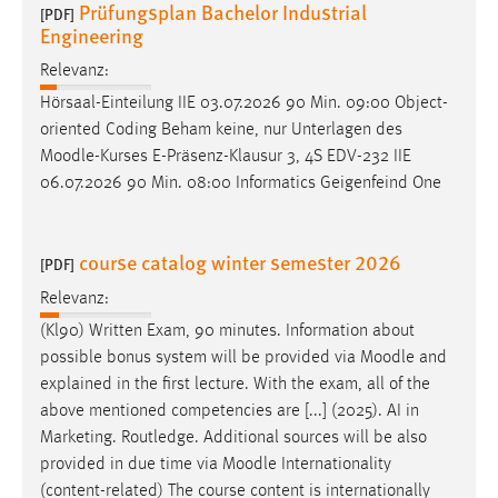
Prüfungsplan Bachelor Industrial
[PDF]
Engineering
Relevanz:
Hörsaal-Einteilung IIE 03.07.2026 90 Min. 09:00 Object-
oriented Coding Beham keine, nur Unterlagen des
Moodle
-Kurses E-Präsenz-Klausur 3, 4S EDV-232 IIE
06.07.2026 90 Min. 08:00 Informatics Geigenfeind One
course catalog winter semester 2026
[PDF]
Relevanz:
(Kl90) Written Exam, 90 minutes. Information about
possible bonus system will be provided via
Moodle
and
explained in the first lecture. With the exam, all of the
above mentioned competencies are [...] (2025). AI in
Marketing. Routledge. Additional sources will be also
provided in due time via
Moodle
Internationality
(content-related) The course content is internationally