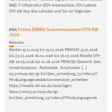
EXTERNE MEDIEN
BBB) IT-Infrastruktur (EDV-Arbeitsplätze, EDV-Labore)
Um Inhalte von Videoplattformen und Social Media
OTH AW App Wie zufrieden sind Sie mit folgenden
Plattformen anzeigen zu können, werden von diesen
externen Medien Cookies gesetzt.
Fristen DIWAG Sommersemester OTH-AW
[PDF]
2026
YouTube
Relevanz:
Vimeo
Weiden 15.11.2025 bis 15.02.2026 PRIMUSS 15.01.2026
bis 23.02.2026 16.02.2026 bis 16.03.2026
Moodle
OTH
AW 20.05.2026 bis 10.06.2026 PRIMUSS Übersicht über
Immatrikulations-, Rückmelde-, Einschreibe- [...]
w3.primuss.de/cgi-bin/bew_anmeldung_v3/index.pl?
FH=&Language=de&Action=benutzer_anmelden
https://
moodle
.oth-aw.de/local/login/
https://www3.primuss.de/cgi-
bin/bew_anmeldung_v3/index.pl?FH=&Language=de