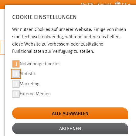
Zum Hauptinhalt springen
MyOTH
Kontakt
DE
COOKIE EINSTELLUNGEN
SUCHE
Wir nutzen Cookies auf unserer Website. Einige von ihnen
sind technisch notwendig, während andere uns helfen,
diese Website zu verbessern oder zusätzliche
JETZT BEWERBEN
Funktionalitäten zur Verfügung zu stellen.
Notwendige Cookies
SUCHE
Statistik
Marketing
FILTER
Externe Medien
Typ
ALLE AUSWÄHLEN
Erstellungsdatum
ABLEHNEN