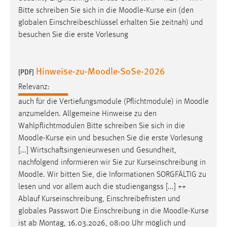
Zweck:
Bitte schreiben Sie sich in die
Moodle
-Kurse ein (den
Dieser Cookie ist notwendig um sich an der Website
globalen Einschreibeschlüssel erhalten Sie zeitnah) und
einloggen zu können.
besuchen Sie die erste Vorlesung
Cookie Laufzeit:
24 Stunden
Hinweise-zu-Moodle-SoSe-2026
[PDF]
Relevanz:
STATISTIK
auch für die Vertiefungsmodule (Pflichtmodule) in
Moodle
anzumelden. Allgemeine Hinweise zu den
Statistik Cookies erfassen Informationen anonym.
Wahlpflichtmodulen Bitte schreiben Sie sich in die
Diese Informationen helfen uns zu verstehen, wie
Moodle
-Kurse ein und besuchen Sie die erste Vorlesung
unsere Besucher unsere Website nutzen.
[...] Wirtschaftsingenieurwesen und Gesundheit,
nachfolgend informieren wir Sie zur Kurseinschreibung in
Matomo
Moodle
. Wir bitten Sie, die Informationen SORGFÄLTIG zu
Name:
lesen und vor allem auch die studiengangss [...] ++
_pk_ref, _pk_cvar, _pk_id, _pk_ses
Ablauf Kurseinschreibung, Einschreibefristen und
globales Passwort Die Einschreibung in die
Moodle
-Kurse
Zweck:
ist ab Montag, 16.03.2026, 08:00 Uhr möglich und
Zugriffsstatistik