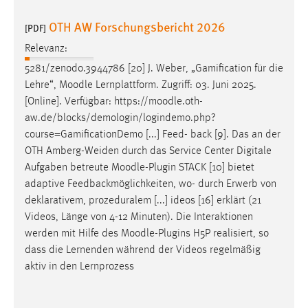
OTH AW Forschungsbericht 2026
[PDF]
Relevanz:
5281/zenodo.3944786 [20] J. Weber, „Gamification für die
Lehre“,
Moodle
Lernplattform. Zugriff: 03. Juni 2025.
[Online]. Verfügbar: https://
moodle
.oth-
aw.de/blocks/demologin/logindemo.php?
course=GamificationDemo [...] Feed- back [9]. Das an der
OTH Amberg-Weiden durch das Service Center Digitale
Aufgaben betreute
Moodle
-Plugin STACK [10] bietet
adaptive Feedbackmöglichkeiten, wo- durch Erwerb von
deklarativem, prozeduralem [...] ideos [16] erklärt (21
Videos, Länge von 4-12 Minuten). Die Interaktionen
werden mit Hilfe des
Moodle
-Plugins H5P realisiert, so
dass die Lernenden während der Videos regelmäßig
aktiv in den Lernprozess