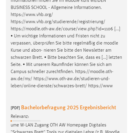
Informationen finden Sie im
Moodle
Kurs WEIDEN
Conversion-Tracking
BUSINESS SCHOOL - Allgemeine Informationen.
https://www.vhb.org/
Cookie Laufzeit:
https://www.vhb.org/studierende/registrierung/
3 Monate
https://
moodle
.oth-aw.de/course/view.php?id=1106 [...]
• Um wichtige Informationen und Fristen nicht zu
Facebook Pixel
verpassen, überprüfen Sie bitte regelmäßig die
moodle
Kurse und abon- nieren Sie bitte den Newsletter am
Name:
schwarzen Brett. • Bitte beachten Sie, dass es [...] letzten
_fbp
Seite. • Mit unserem Raumfinder können Sie sich am
Anbieter:
Campus schneller zurechtfinden. https://
moodle
.oth-
Facebook
aw.de/my/ https://www.oth-aw.de/studieren-und-
leben/online-dienste/schwarzes-brett/ https://www
Zweck:
Conversion-Tracking
Cookie Laufzeit:
Bachelorbefragung 2025 Ergebnisbericht
[PDF]
3 Monate
Relevanz:
ume W-LAN Zugang OTH AW Homepage Digitales
"Schwarzes Brett" Tools zur digitalen Lehre (z.B.
Moodle
,