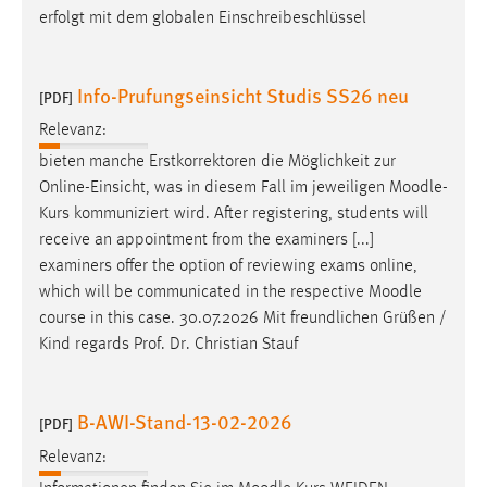
erfolgt mit dem globalen Einschreibeschlüssel
Cookie Laufzeit:
Max. 13 Monate
Info-Prufungseinsicht Studis SS26 neu
[PDF]
Relevanz:
MARKETING
bieten manche Erstkorrektoren die Möglichkeit zur
Marketing Cookies werden von Drittanbietern
Online-Einsicht, was in diesem Fall im jeweiligen
Moodle
-
verwendet, um personalisierte Werbung anzuzeigen.
Kurs kommuniziert wird. After registering, students will
Sie tun dies, indem sie Besucher über Websites
receive an appointment from the examiners [...]
hinweg verfolgen.
examiners offer the option of reviewing exams online,
which will be communicated in the respective
Moodle
Google Ads
course in this case. 30.07.2026 Mit freundlichen Grüßen /
Kind regards Prof. Dr. Christian Stauf
Name:
_gcl_au
B-AWI-Stand-13-02-2026
Anbieter:
[PDF]
Google Ireland Limited
Relevanz:
Zweck: