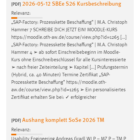
2026-05-12 SBEe S26 Kursbeschreibung
30 Tage
[PDF]
Relevanz:
Chat
„SAP-Factory: Prozesskette Beschaffung“ | M.A. Christoph
Hammer 7 SCHREIBE DICH JETZT EIN!
MOODLE
-KURS
Name:
https://
moodle
.oth-aw.de/course/view.php?id=1265 [...]
MibewSessionID, MIBEW_UserID, mibew_locale, mibew-
„SAP-Factory: Prozesskette Beschaffung“ | M.A. Christoph
chat-frame-style-5e9dbeb1811c0446
Hammer 4 ➢ ab sofort Einschreibebeginn im
Moodle
-
Zweck:
Kurs ohne Einschreibeschlüssel für alle Kursinteressierte
Wird benötigt um die Chatfunktion nutzen zu können.
➢ nach freier Zeiteinteilung ➢ Kapitel [...] Prüfungstermin
(Hybrid, ca. 40 Minuten) Termine Zertifikat „SAP-
Cookie Laufzeit:
Prozesskette Beschaffung“ https://
moodle
.oth-
MibewSessionID, mibew-chat-frame-style-
5e9dbeb1811c0446 = Sitzungslaufzeit, mibew_locale = 3
aw.de/course/view.php?id=1265 ➢ Ein personalisiertes
Jahre, MIBEW_UserID = 1 Jahr
Zertifikat erhalten Sie bei: ✓ erfolgreicher
Login
Aushang komplett SoSe 2026 TM
[PDF]
Name:
Relevanz:
fe_user, be_user, be_lastLoginProvider
Usability Engineering Andreas Gradl WI P – MZ P – TM P