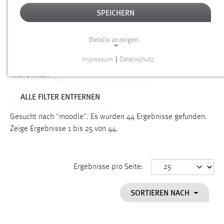
SPEICHERN
Alter
Details anzeigen
SUCHEN
Impressum
|
Datenschutz
NOTWENDIGE COOKIES
ALTER: 1 BIS 6 MONATE
Aktive Filter:
Notwendige Cookies ermöglichen grundlegende
ALLE FILTER ENTFERNEN
Funktionen und sind für die einwandfreie Funktion der
Website erforderlich.
Gesucht nach "moodle".
Es wurden 44 Ergebnisse gefunden.
Zeige Ergebnisse 1 bis 25 von 44.
Einverständnis
Name:
cookie_consent
Ergebnisse pro Seite:
Zweck:
SORTIEREN NACH
Dieser Cookie speichert die ausgewählten Einverständnis-
Optionen des Benutzers
Cookie Laufzeit: