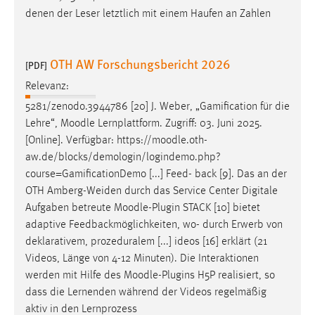
denen der Leser letztlich mit einem Haufen an Zahlen
OTH AW Forschungsbericht 2026
[PDF]
Relevanz:
5281/zenodo.3944786 [20] J. Weber, „Gamification für die
Lehre“,
Moodle
Lernplattform. Zugriff: 03. Juni 2025.
[Online]. Verfügbar: https://
moodle
.oth-
aw.de/blocks/demologin/logindemo.php?
course=GamificationDemo [...] Feed- back [9]. Das an der
OTH Amberg-Weiden durch das Service Center Digitale
Aufgaben betreute
Moodle
-Plugin STACK [10] bietet
adaptive Feedbackmöglichkeiten, wo- durch Erwerb von
deklarativem, prozeduralem [...] ideos [16] erklärt (21
Videos, Länge von 4-12 Minuten). Die Interaktionen
werden mit Hilfe des
Moodle
-Plugins H5P realisiert, so
dass die Lernenden während der Videos regelmäßig
aktiv in den Lernprozess