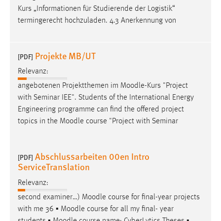
Kurs „Informationen für Studierende der Logistik“
termingerecht hochzuladen. 4.3 Anerkennung von
Projekte MB/UT
[PDF]
Relevanz:
angebotenen Projektthemen im
Moodle
-Kurs "Project
with Seminar IEE". Students of the International Energy
Engineering programme can find the offered project
topics in the
Moodle
course "Project with Seminar
Abschlussarbeiten 00en Intro
[PDF]
ServiceTranslation
Relevanz:
second examiner…)
Moodle
course for final-year projects
with me 36 ▪
Moodle
course for all my final- year
students ▪
Moodle
course name: CyberLytics Theses ▪