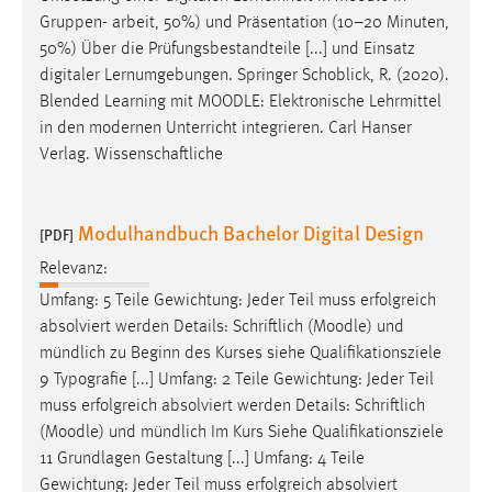
30 Tage
Gruppen- arbeit, 50%) und Präsentation (10–20 Minuten,
50%) Über die Prüfungsbestandteile [...] und Einsatz
Chat
digitaler Lernumgebungen. Springer Schoblick, R. (2020).
Blended Learning mit
MOODLE
: Elektronische Lehrmittel
Name:
in den modernen Unterricht integrieren. Carl Hanser
MibewSessionID, MIBEW_UserID, mibew_locale, mibew-
Verlag. Wissenschaftliche
chat-frame-style-5e9dbeb1811c0446
Zweck:
Wird benötigt um die Chatfunktion nutzen zu können.
Modulhandbuch Bachelor Digital Design
[PDF]
Cookie Laufzeit:
Relevanz:
MibewSessionID, mibew-chat-frame-style-
Umfang: 5 Teile Gewichtung: Jeder Teil muss erfolgreich
5e9dbeb1811c0446 = Sitzungslaufzeit, mibew_locale = 3
absolviert werden Details: Schriftlich (
Moodle
) und
Jahre, MIBEW_UserID = 1 Jahr
mündlich zu Beginn des Kurses siehe Qualifikationsziele
9 Typografie [...] Umfang: 2 Teile Gewichtung: Jeder Teil
Login
muss erfolgreich absolviert werden Details: Schriftlich
(
Moodle
) und mündlich Im Kurs Siehe Qualifikationsziele
Name:
11 Grundlagen Gestaltung [...] Umfang: 4 Teile
fe_user, be_user, be_lastLoginProvider
Gewichtung: Jeder Teil muss erfolgreich absolviert