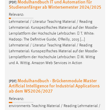
Modulhandbuch IT und Automation für
[PDF]
Studienanfänger ab Wintersemester 2024/2025
Cookie Laufzeit:
Max. 13 Monate
Relevanz:
Lehrmaterial / Literatur Teaching Material / Reading
Lehrmaterial: Kursspezifisches Material auf der
Moodle
-
MARKETING
Lernplattform der Hochschule Lehrbücher:  T. White:
Hadoop: The Definitive Guide, O‘Reilly, 2015 [...]
Marketing Cookies werden von Drittanbietern
Lehrmaterial / Literatur Teaching Material / Reading
verwendet, um personalisierte Werbung anzuzeigen.
Lehrmaterial: Kursspezifisches Material auf der
Moodle
-
Sie tun dies, indem sie Besucher über Websites
Lernplattform der Hochschule Lehrbücher:  M. Wittig
hinweg verfolgen.
und A. Wittig. Amazon Web Services in Action
Google Ads
Modulhandbuch - Brückenmodule Master
Name:
[PDF]
Artificial Intelligence for Industrial Applications
_gcl_au
ab dem WS2026/2027
Anbieter:
Relevanz:
Google Ireland Limited
environments Teaching Material / Reading Lehrmaterial /
Zweck: