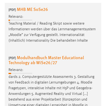
1 Jahr
MHB ME SoSe26
[PDF]
Relevanz:
Performance
Teaching Material / Reading Skript sowie weitere
Name:
Informationen werden über das Lernmanagementsystem
staticfilecache
„
Moodle
“ zur Verfügung gestellt. Internationalität
(Inhaltlich) Internationality Die behandelten Inhalte
Zweck:
Für performante Seitenauslieferung wird in diesem Cookie
gespeichert, ob man eingeloggt ist.
Modulhandbuch Master Educational
[PDF]
Technology ab WiSe26/27
Sprachpräferenz
Relevanz:
Name:
dards 2. Computergestützte Assessments 3. Gestaltung
site-language-preference
von Feedback in digitalen Lernumgebungen 4.
Moodle
Zweck:
Fragetypen, interaktive Inhalte mit H5P und Geogebra-
Das Cookie speichert die gewählte Sprache der Website.
Anwendungen 5. Augmented Reality und Virtual [...]
bestehend aus einer Projektarbeit (Konzeption und
Cookie Laufzeit:
Umsetzung einer digitalen Lerneinheit in
Moodle
in