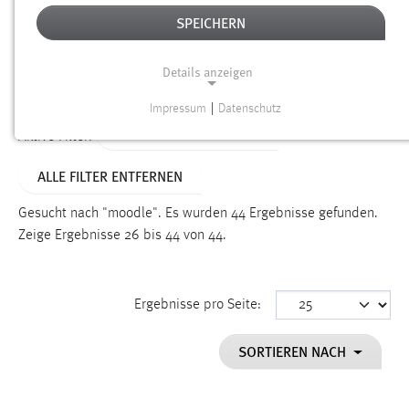
SPEICHERN
Alter
Details anzeigen
SUCHEN
Impressum
|
Datenschutz
NOTWENDIGE COOKIES
ALTER: 1 BIS 6 MONATE
Aktive Filter:
Notwendige Cookies ermöglichen grundlegende
ALLE FILTER ENTFERNEN
Funktionen und sind für die einwandfreie Funktion der
Website erforderlich.
Gesucht nach "moodle".
Es wurden 44 Ergebnisse gefunden.
Zeige Ergebnisse 26 bis 44 von 44.
Einverständnis
Name:
cookie_consent
Ergebnisse pro Seite:
Zweck:
SORTIEREN NACH
Dieser Cookie speichert die ausgewählten Einverständnis-
Optionen des Benutzers
Cookie Laufzeit: