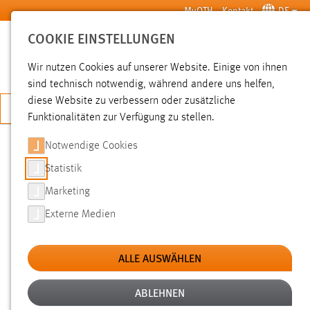
Zum Hauptinhalt springen
MyOTH
Kontakt
DE
COOKIE EINSTELLUNGEN
SUCHE
Wir nutzen Cookies auf unserer Website. Einige von ihnen
sind technisch notwendig, während andere uns helfen,
diese Website zu verbessern oder zusätzliche
JETZT BEWERBEN
Funktionalitäten zur Verfügung zu stellen.
Notwendige Cookies
SUCHE
Statistik
Marketing
FILTER
Externe Medien
Typ
ALLE AUSWÄHLEN
Erstellungsdatum
ABLEHNEN