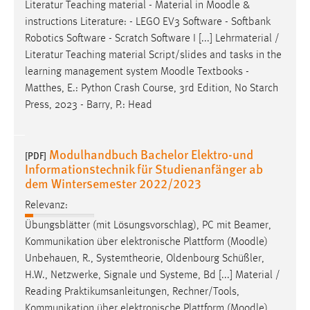
Literatur Teaching material - Material in
Moodle
&
Conversion-Tracking
instructions Literature: - LEGO EV3 Software - Softbank
Robotics Software - Scratch Software I [...] Lehrmaterial /
Cookie Laufzeit:
Literatur Teaching material Script/slides and tasks in the
3 Monate
learning management system
Moodle
Textbooks -
Matthes, E.: Python Crash Course, 3rd Edition, No Starch
Facebook Pixel
Press, 2023 - Barry, P.: Head
Name:
_fbp
Modulhandbuch Bachelor Elektro-und
[PDF]
Anbieter:
Informationstechnik für Studienanfänger ab
Facebook
dem Wintersemester 2022/2023
Zweck:
Relevanz:
Conversion-Tracking
Übungsblätter (mit Lösungsvorschlag), PC mit Beamer,
Kommunikation über elektronische Plattform (
Moodle
)
Cookie Laufzeit:
Unbehauen, R., Systemtheorie, Oldenbourg Schüßler,
3 Monate
H.W., Netzwerke, Signale und Systeme, Bd [...] Material /
Reading Praktikumsanleitungen, Rechner/Tools,
Kommunikation über elektronische Plattform (
Moodle
)