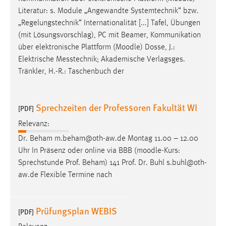
EXTERNE MEDIEN
Literatur: s. Module „Angewandte Systemtechnik“ bzw.
Um Inhalte von Videoplattformen und Social Media
„Regelungstechnik“ Internationalität [...] Tafel, Übungen
Plattformen anzeigen zu können, werden von diesen
(mit Lösungsvorschlag), PC mit Beamer, Kommunikation
externen Medien Cookies gesetzt.
über elektronische Plattform (
Moodle
) Dosse, J.:
Elektrische Messtechnik; Akademische Verlagsges.
YouTube
Tränkler, H.-R.: Taschenbuch der
Vimeo
Sprechzeiten der Professoren Fakultät WI
[PDF]
Relevanz:
Dr. Beham m.beham@oth-aw.de Montag 11.00 – 12.00
Uhr In Präsenz oder online via BBB (
moodle
-Kurs:
Sprechstunde Prof. Beham) 141 Prof. Dr. Buhl s.buhl@oth-
aw.de Flexible Termine nach
Prüfungsplan WEBIS
[PDF]