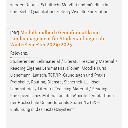
Zweck:
werden Details: Schriftlich (
Moodle
) und mündlich Im
Dieser Cookie ist notwendig um sich an der Website
Kurs Siehe Qualifikationsziele 13 Visuelle Konzeption
einloggen zu können.
Cookie Laufzeit:
Modulhandbuch Geoinformatik und
[PDF]
24 Stunden
Landmanagement für Studienanfänger ab
Wintersemester 2024/2025
Relevanz:
STATISTIK
Studierenden Lehrmaterial / Literatur Teaching Material /
Statistik Cookies erfassen Informationen anonym.
Reading Eigenes Lehrmaterial (Folien,
Moodle
Kurs)
Diese Informationen helfen uns zu verstehen, wie
Lienemann, Larisch: TCP/IP -Grundlagen und Praxis:
unsere Besucher unsere Website nutzen.
Protokolle, Routing, Dienste, Sicherheit [...] lösen.
Lehrmaterial / Literatur Teaching Material / Reading
Matomo
Kursspezifisches Material auf der
Moodle
-Lernplattform
der Hochschule Online-Tutorials Sturm: "LaTeX –
Name:
Einführung in das Textsatzsystem"
_pk_ref, _pk_cvar, _pk_id, _pk_ses
Zweck:
Zugriffsstatistik