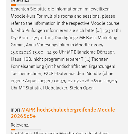
Relevanz:
beachten Sie bitte die Informationen im jeweiligen
Moodle
-Kurs For multiple rooms and sessions, please
refer to the information in the respective
Moodle
course
für vhb Prüfungen informieren sie sich bitte [...] 15:30 Uhr
D5 16:00 - 17:30 Uhr 5 Durchgänge MF Basic Marketing
Grimm, Anna Vorlesungsfolien in
Moodle
02025
15.07.2026 13:00 - 14:30 Uhr MF Bilanzlehre Dörrzapf,
Klaus HGB, nicht programmierbarer T [...] Thorsten
Formelsammlung (mit handschriftlichen Ergänzungen),
Taschenrechner, EXCEL-Datei aus dem
Moodle
(ohne
eigene Anpassungen) 00379 22.07.2026 08:00 - 09:15
Uhr MF Statistik I Uebelacker, Stefan Open
MAPR-hochschuluebergreifende Module
[PDF]
2026SoSe
Relevanz: