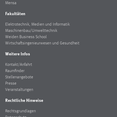
Mensa
Cookie Laufzeit:
Fakultäten
Max. 13 Monate
Elektrotechnik, Medien und Informatik
Maschinenbau/Umwelttechnik
MARKETING
Weiden Business School
Wirtschaftsingenieurwesen und Gesundheit
Marketing Cookies werden von Drittanbietern
verwendet, um personalisierte Werbung anzuzeigen.
Weitere Infos
Sie tun dies, indem sie Besucher über Websites
hinweg verfolgen.
Kontakt/Anfahrt
Raumfinder
Google Ads
Stellenangebote
Presse
Name:
Veranstaltungen
_gcl_au
Rechtliche Hinweise
Anbieter:
Google Ireland Limited
Rechtsgrundlagen
Zweck: