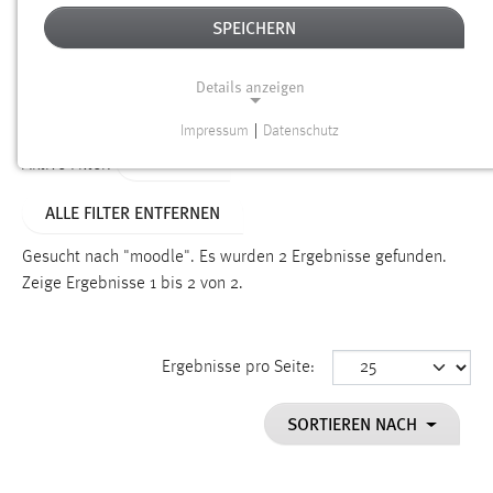
SPEICHERN
Alter
Details anzeigen
SUCHEN
Impressum
|
Datenschutz
NOTWENDIGE COOKIES
TYP: FAQ
Aktive Filter:
Notwendige Cookies ermöglichen grundlegende
ALLE FILTER ENTFERNEN
Funktionen und sind für die einwandfreie Funktion der
Website erforderlich.
Gesucht nach "moodle".
Es wurden 2 Ergebnisse gefunden.
Zeige Ergebnisse 1 bis 2 von 2.
Einverständnis
Name:
cookie_consent
Ergebnisse pro Seite:
Zweck:
SORTIEREN NACH
Dieser Cookie speichert die ausgewählten Einverständnis-
Optionen des Benutzers
Cookie Laufzeit: