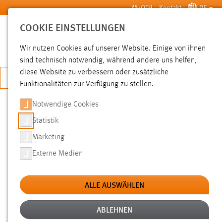
Zum Hauptinhalt springen
MyOTH
Kontakt
DE
COOKIE EINSTELLUNGEN
SUCHE
Wir nutzen Cookies auf unserer Website. Einige von ihnen
sind technisch notwendig, während andere uns helfen,
diese Website zu verbessern oder zusätzliche
JETZT BEWERBEN
Funktionalitäten zur Verfügung zu stellen.
Notwendige Cookies
SUCHE
Statistik
Marketing
FILTER
Externe Medien
Typ
ALLE AUSWÄHLEN
Erstellungsdatum
ABLEHNEN