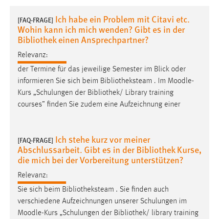
1 Jahr
Ich habe ein Problem mit Citavi etc.
[FAQ-FRAGE]
Wohin kann ich mich wenden? Gibt es in der
Performance
Bibliothek einen Ansprechpartner?
Relevanz:
Name:
staticfilecache
der Termine für das jeweilige Semester im Blick oder
informieren Sie sich beim Bibliotheksteam . Im
Moodle
-
Zweck:
Kurs „Schulungen der Bibliothek/ Library training
Für performante Seitenauslieferung wird in diesem Cookie
courses” finden Sie zudem eine Aufzeichnung einer
gespeichert, ob man eingeloggt ist.
Sprachpräferenz
Ich stehe kurz vor meiner
[FAQ-FRAGE]
Abschlussarbeit. Gibt es in der Bibliothek Kurse,
Name:
die mich bei der Vorbereitung unterstützen?
site-language-preference
Relevanz:
Zweck:
Sie sich beim Bibliotheksteam . Sie finden auch
Das Cookie speichert die gewählte Sprache der Website.
verschiedene Aufzeichnungen unserer Schulungen im
Cookie Laufzeit:
Moodle
-Kurs „Schulungen der Bibliothek/ library training