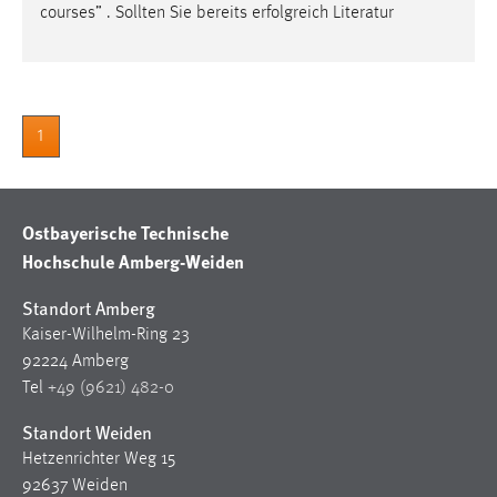
30 Tage
courses” . Sollten Sie bereits erfolgreich Literatur
Chat
Name:
1
MibewSessionID, MIBEW_UserID, mibew_locale, mibew-
chat-frame-style-5e9dbeb1811c0446
Zweck:
Ostbayerische Technische
Wird benötigt um die Chatfunktion nutzen zu können.
Hochschule Amberg-Weiden
Cookie Laufzeit:
MibewSessionID, mibew-chat-frame-style-
Standort Amberg
5e9dbeb1811c0446 = Sitzungslaufzeit, mibew_locale = 3
Kaiser-Wilhelm-Ring 23
Jahre, MIBEW_UserID = 1 Jahr
92224 Amberg
Tel
+49 (9621) 482-0
Login
Standort Weiden
Name:
Hetzenrichter Weg 15
fe_user, be_user, be_lastLoginProvider
92637 Weiden