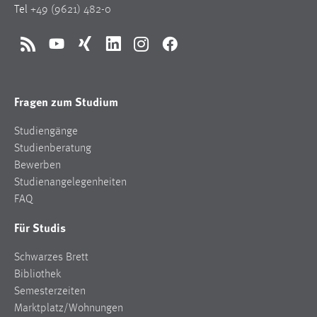
Tel
+49 (9621) 482-0
Zweck:
Dieser Cookie ist notwendig um sich an der Website
einloggen zu können.
RSS
YouTube
Xing
LinkedIn
Instagram
Facebook
Cookie Laufzeit:
24 Stunden
Fragen zum Studium
Studiengänge
STATISTIK
Studienberatung
Statistik Cookies erfassen Informationen anonym.
Bewerben
Diese Informationen helfen uns zu verstehen, wie
Studienangelegenheiten
unsere Besucher unsere Website nutzen.
FAQ
Für Studis
Matomo
Schwarzes Brett
Name:
_pk_ref, _pk_cvar, _pk_id, _pk_ses
Bibliothek
Semesterzeiten
Zweck:
Marktplatz/Wohnungen
Zugriffsstatistik