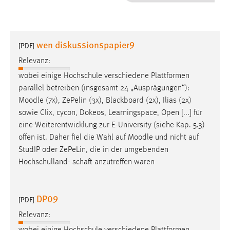
1 Jahr
Performance
wen diskussionspapier9
[PDF]
Name:
Relevanz:
staticfilecache
wobei einige Hochschule verschiedene Plattformen
parallel betreiben (insgesamt 24 „Ausprägungen“):
Zweck:
Moodle
(7x), ZePelin (3x), Blackboard (2x), Ilias (2x)
Für performante Seitenauslieferung wird in diesem Cookie
gespeichert, ob man eingeloggt ist.
sowie Clix, cycon, Dokeos, Learningspace, Open [...] für
eine Weiterentwicklung zur E-University (siehe Kap. 5.3)
offen ist. Daher fiel die Wahl auf
Moodle
und nicht auf
Sprachpräferenz
StudIP oder ZePeLin, die in der umgebenden
Name:
Hochschulland- schaft anzutreffen waren
site-language-preference
Zweck:
DP09
[PDF]
Das Cookie speichert die gewählte Sprache der Website.
Relevanz:
Cookie Laufzeit: