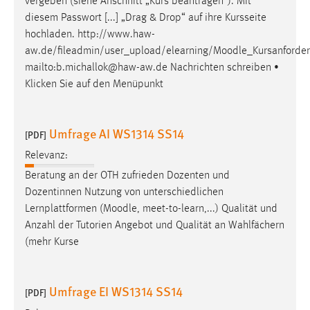
vergeben (siehe Anschnitt „Kurs beantragen“). Mit
Conversion-Tracking
diesem Passwort [...] „Drag & Drop“ auf ihre Kursseite
hochladen. http://www.haw-
Cookie Laufzeit:
aw.de/fileadmin/user_upload/elearning/
Moodle
_Kursanforde
3 Monate
mailto:b.michallok@haw-aw.de Nachrichten schreiben •
Klicken Sie auf den Menüpunkt
Facebook Pixel
Name:
Umfrage AI WS1314 SS14
[PDF]
_fbp
Relevanz:
Anbieter:
Beratung an der OTH zufrieden Dozenten und
Facebook
Dozentinnen Nutzung von unterschiedlichen
Zweck:
Lernplattformen (
Moodle
, meet-to-learn,...) Qualität und
Conversion-Tracking
Anzahl der Tutorien Angebot und Qualität an Wahlfächern
(mehr Kurse
Cookie Laufzeit:
3 Monate
Umfrage EI WS1314 SS14
[PDF]