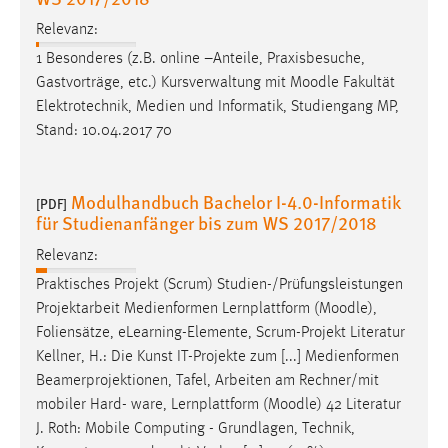
Relevanz:
1 Besonderes (z.B. online –Anteile, Praxisbesuche,
Gastvorträge, etc.) Kursverwaltung mit
Moodle
Fakultät
Elektrotechnik, Medien und Informatik, Studiengang MP,
Stand: 10.04.2017 70
Modulhandbuch Bachelor I-4.0-Informatik
[PDF]
für Studienanfänger bis zum WS 2017/2018
Relevanz:
Praktisches Projekt (Scrum) Studien-/Prüfungsleistungen
Projektarbeit Medienformen Lernplattform (
Moodle
),
Foliensätze, eLearning-Elemente, Scrum-Projekt Literatur
Kellner, H.: Die Kunst IT-Projekte zum [...] Medienformen
Beamerprojektionen, Tafel, Arbeiten am Rechner/mit
mobiler Hard- ware, Lernplattform (
Moodle
) 42 Literatur
J. Roth: Mobile Computing - Grundlagen, Technik,