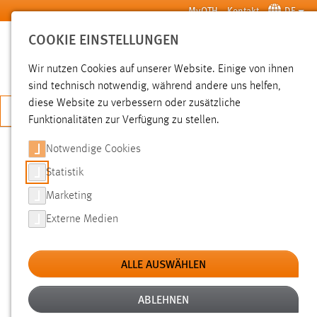
Zum Hauptinhalt springen
MyOTH
Kontakt
DE
COOKIE EINSTELLUNGEN
SUCHE
Wir nutzen Cookies auf unserer Website. Einige von ihnen
sind technisch notwendig, während andere uns helfen,
diese Website zu verbessern oder zusätzliche
JETZT BEWERBEN
Funktionalitäten zur Verfügung zu stellen.
Notwendige Cookies
SUCHE
Statistik
Marketing
FILTER
Externe Medien
Typ
ALLE AUSWÄHLEN
Erstellungsdatum
ABLEHNEN