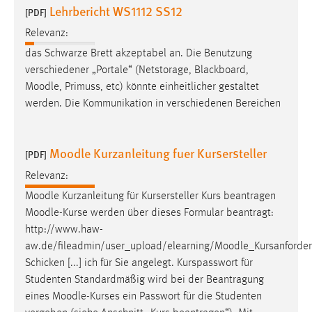
Lehrbericht WS1112 SS12
[PDF]
Cookie Laufzeit:
Relevanz:
Max. 13 Monate
das Schwarze Brett akzeptabel an. Die Benutzung
verschiedener „Portale“ (Netstorage, Blackboard,
Moodle
, Primuss, etc) könnte einheitlicher gestaltet
MARKETING
werden. Die Kommunikation in verschiedenen Bereichen
Marketing Cookies werden von Drittanbietern
verwendet, um personalisierte Werbung anzuzeigen.
Moodle Kurzanleitung fuer Kursersteller
Sie tun dies, indem sie Besucher über Websites
[PDF]
hinweg verfolgen.
Relevanz:
Moodle
Kurzanleitung für Kursersteller Kurs beantragen
Google Ads
Moodle
-Kurse werden über dieses Formular beantragt:
Name:
http://www.haw-
_gcl_au
aw.de/fileadmin/user_upload/elearning/
Moodle
_Kursanforde
Schicken [...] ich für Sie angelegt. Kurspasswort für
Anbieter:
Studenten Standardmäßig wird bei der Beantragung
Google Ireland Limited
eines
Moodle
-Kurses ein Passwort für die Studenten
Zweck: