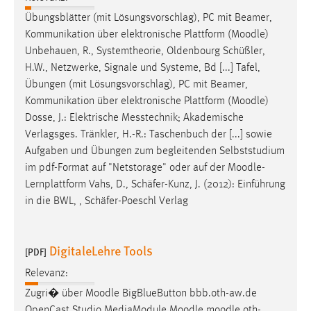
Übungsblätter (mit Lösungsvorschlag), PC mit Beamer,
Kommunikation über elektronische Plattform (
Moodle
)
Unbehauen, R., Systemtheorie, Oldenbourg Schüßler,
H.W., Netzwerke, Signale und Systeme, Bd [...] Tafel,
Übungen (mit Lösungsvorschlag), PC mit Beamer,
Kommunikation über elektronische Plattform (
Moodle
)
Dosse, J.: Elektrische Messtechnik; Akademische
Verlagsges. Tränkler, H.-R.: Taschenbuch der [...] sowie
Aufgaben und Übungen zum begleitenden Selbststudium
im pdf-Format auf "Netstorage" oder auf der
Moodle
-
Lernplattform Vahs, D., Schäfer-Kunz, J. (2012): Einführung
in die BWL, , Schäfer-Poeschl Verlag
DigitaleLehre Tools
[PDF]
Relevanz:
Zugri� über
Moodle
BigBlueButton bbb.oth-aw.de
OpenCast Studio MediaModule
Moodle
moodle
.oth-