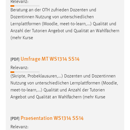
Relevanz:
EXTERNE MEDIEN
Beratung an der OTH zufrieden Dozenten und
Um Inhalte von Videoplattformen und Social Media
Dozentinnen Nutzung von unterschiedlichen
Plattformen anzeigen zu können, werden von diesen
Lernplattformen (
Moodle
, meet-to-learn,...) Qualität und
externen Medien Cookies gesetzt.
Anzahl der Tutorien Angebot und Qualität an Wahlfächern
(mehr Kurse
YouTube
Vimeo
Umfrage MT WS1314 SS14
[PDF]
Relevanz:
(Skripte, Probeklausuren,...) Dozenten und Dozentinnen
Nutzung von unterschiedlichen Lernplattformen (
Moodle
,
meet-to-learn,...) Qualität und Anzahl der Tutorien
Angebot und Qualität an Wahlfächern (mehr Kurse
Praesentation WS1314 SS14
[PDF]
Relevanz: