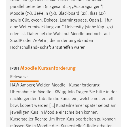
wobei einige Hochschule verschiedene Plattformen
30 Tage
parallel betreiben (insgesamt 24 „Ausprägungen“):
Moodle
(7x), ZePelin (3x), Blackboard (2x), Ilias (2x)
Chat
sowie Clix, cycon, Dokeos, Learningspace, Open [...] für
eine Weiterentwicklung zur E-University (siehe Kap. 5.3)
Name:
offen ist. Daher fiel die Wahl auf
Moodle
und nicht auf
MibewSessionID, MIBEW_UserID, mibew_locale, mibew-
StudIP oder ZePeLin, die in der umgebenden
chat-frame-style-5e9dbeb1811c0446
Hochschulland- schaft anzutreffen waren
Zweck:
Wird benötigt um die Chatfunktion nutzen zu können.
Moodle Kursanforderung
[PDF]
Cookie Laufzeit:
MibewSessionID, mibew-chat-frame-style-
Relevanz:
5e9dbeb1811c0446 = Sitzungslaufzeit, mibew_locale = 3
HAW Amberg-Weiden
Moodle
- Kursanforderung
Jahre, MIBEW_UserID = 1 Jahr
Übernahme in
Moodle
: KW 39 Info Tragen Sie bitte in der
nachfolgenden Tabelle die Kurse ein, welche neu erstellt
Login
bzw. kopiert werden [...] Kursteilnehmer später selbst am
jeweiligen Kurs in
Moodle
einschreiben können.
Name:
Kursersteller-Rechte Um Ihren Kurs bearbeiten zu können
fe_user, be_user, be_lastLoginProvider
müssen Sie in
Moodle
die „Kursersteller“-Rolle erhalten.