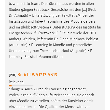
bzw. meet-to-learn. Dar- über hinaus werden in allen
Studiengängen Feedback-Gespräche mit den [...] (Prof.
Dr. Aßmuth) • Unterstützung der Fakultät EMI bei der
Installation und Inbe- triebnahme des
Moodle
-Servers
und im Blubbsoft-System • Unterstützung des Instituts für
Energietechnik IfE (Netzwerk, [...] Studierende der OTH
Amberg-Weiden, Referentin Dr. Elena Minakova-Boblest
(Au- gustin) • E-Learning in
Moodle
und persönliche
Unterstützung zum Thema Lebenslauf (Augustin) • E-
Learning: Russisch Grammatikkurs
Bericht WS1213 SS13
[PDF]
Relevanz:
erlangen. Auch wurde der Vorschlag angebracht,
Vorlesungen auf Video aufzuzeichnen und sie danach
über
Moodle
zu verteilen, sofern der Kursleiter damit
einverstanden ist. Die Qualität der Mensa wird von