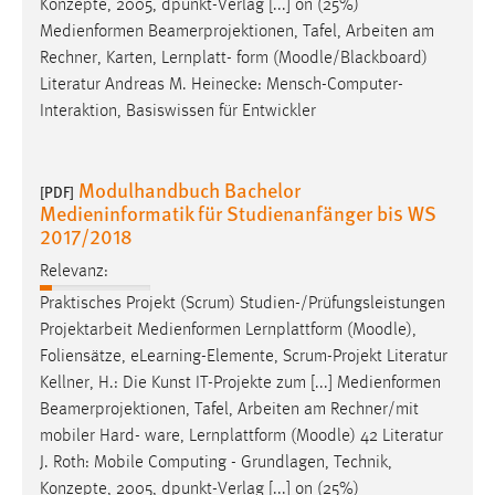
Konzepte, 2005, dpunkt-Verlag [...] on (25%)
Medienformen Beamerprojektionen, Tafel, Arbeiten am
Rechner, Karten, Lernplatt- form (
Moodle
/Blackboard)
Literatur Andreas M. Heinecke: Mensch-Computer-
Interaktion, Basiswissen für Entwickler
Modulhandbuch Bachelor
[PDF]
Medieninformatik für Studienanfänger bis WS
2017/2018
Relevanz:
Praktisches Projekt (Scrum) Studien-/Prüfungsleistungen
Projektarbeit Medienformen Lernplattform (
Moodle
),
Foliensätze, eLearning-Elemente, Scrum-Projekt Literatur
Kellner, H.: Die Kunst IT-Projekte zum [...] Medienformen
Beamerprojektionen, Tafel, Arbeiten am Rechner/mit
mobiler Hard- ware, Lernplattform (
Moodle
) 42 Literatur
J. Roth: Mobile Computing - Grundlagen, Technik,
Konzepte, 2005, dpunkt-Verlag [...] on (25%)