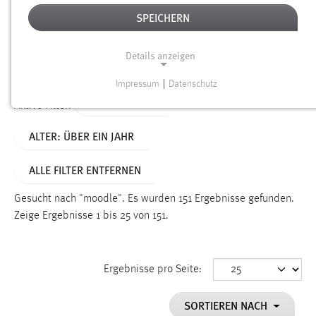
SPEICHERN
Alter
Details anzeigen
SUCHEN
Impressum
|
Datenschutz
NOTWENDIGE COOKIES
TYP: DATEIEN
Aktive Filter:
Notwendige Cookies ermöglichen grundlegende
ALTER: ÜBER EIN JAHR
Funktionen und sind für die einwandfreie Funktion der
Website erforderlich.
ALLE FILTER ENTFERNEN
Einverständnis
Gesucht nach "moodle".
Es wurden 151 Ergebnisse gefunden.
Name:
Zeige Ergebnisse 1 bis 25 von 151.
cookie_consent
Zweck:
Ergebnisse pro Seite:
Dieser Cookie speichert die ausgewählten Einverständnis-
Optionen des Benutzers
SORTIEREN NACH
Cookie Laufzeit: