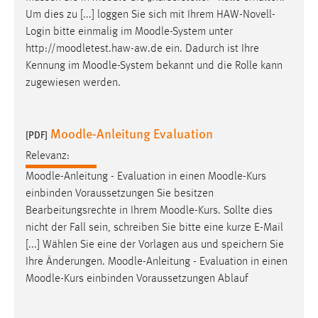
Zweck:
Um dies zu [...] loggen Sie sich mit Ihrem HAW-Novell-
Dieser Cookie ist notwendig um sich an der Website
Login bitte einmalig im
Moodle
-System unter
einloggen zu können.
http://moodletest.haw-aw.de ein. Dadurch ist Ihre
Kennung im
Moodle
-System bekannt und die Rolle kann
Cookie Laufzeit:
zugewiesen werden.
24 Stunden
Moodle-Anleitung Evaluation
[PDF]
STATISTIK
Relevanz:
Statistik Cookies erfassen Informationen anonym.
Moodle
-Anleitung - Evaluation in einen
Moodle
-Kurs
Diese Informationen helfen uns zu verstehen, wie
einbinden Voraussetzungen Sie besitzen
unsere Besucher unsere Website nutzen.
Bearbeitungsrechte in Ihrem
Moodle
-Kurs. Sollte dies
nicht der Fall sein, schreiben Sie bitte eine kurze E-Mail
Matomo
[...] Wählen Sie eine der Vorlagen aus und speichern Sie
Name:
Ihre Änderungen.
Moodle
-Anleitung - Evaluation in einen
_pk_ref, _pk_cvar, _pk_id, _pk_ses
Moodle
-Kurs einbinden Voraussetzungen Ablauf
Zweck:
Zugriffsstatistik