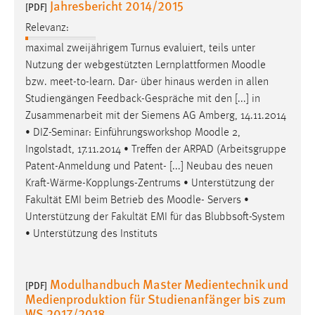
Jahresbericht 2014/2015
[PDF]
Relevanz:
maximal zweijährigem Turnus evaluiert, teils unter
Nutzung der webgestützten Lernplattformen
Moodle
bzw. meet-to-learn. Dar- über hinaus werden in allen
Studiengängen Feedback-Gespräche mit den [...] in
Zusammenarbeit mit der Siemens AG Amberg, 14.11.2014
• DIZ-Seminar: Einführungsworkshop
Moodle
2,
Ingolstadt, 17.11.2014 • Treffen der ARPAD (Arbeitsgruppe
Patent-Anmeldung und Patent- [...] Neubau des neuen
Kraft-Wärme-Kopplungs-Zentrums • Unterstützung der
Fakultät EMI beim Betrieb des
Moodle
- Servers •
Unterstützung der Fakultät EMI für das Blubbsoft-System
• Unterstützung des Instituts
Modulhandbuch Master Medientechnik und
[PDF]
Medienproduktion für Studienanfänger bis zum
WS 2017/2018