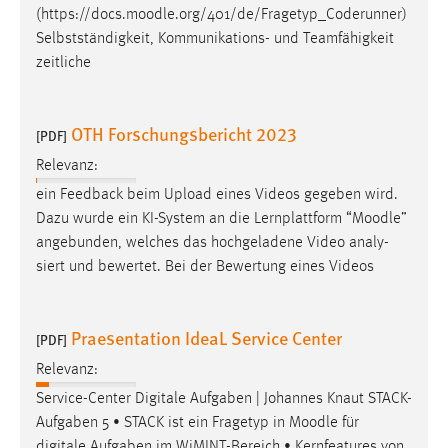
(https://docs.
moodle
.org/401/de/Fragetyp_Coderunner)
Selbstständigkeit, Kommunikations- und Teamfähigkeit
zeitliche
OTH Forschungsbericht 2023
[PDF]
Relevanz:
ein Feedback beim Upload eines Videos gegeben wird.
Dazu wurde ein KI-System an die Lernplattform “
Moodle
”
angebunden, welches das hochgeladene Video analy-
siert und bewertet. Bei der Bewertung eines Videos
Praesentation IdeaL Service Center
[PDF]
Relevanz:
Service-Center Digitale Aufgaben | Johannes Knaut STACK-
Aufgaben 5 • STACK ist ein Fragetyp in
Moodle
für
digitale Aufgaben im WiMINT-Bereich • Kernfeatures von