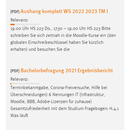
Zweck:
Aushang komplett WS 2022 2023 TM I
[PDF]
Dieser Cookie ist notwendig um sich an der Website
einloggen zu können.
Relevanz:
Cookie Laufzeit:
19.00 Uhr HS 223 Do., 17.30 – 19.00 Uhr HS 223 Bitte
24 Stunden
schreiben Sie sich zeitnah in die
Moodle
-Kurse ein (den
globalen Einschreibeschlüssel haben Sie kürzlich
erhalten) und besuchen Sie die
STATISTIK
Statistik Cookies erfassen Informationen anonym.
Bachelorbefragung 2021 Ergebnisbericht
[PDF]
Diese Informationen helfen uns zu verstehen, wie
Relevanz:
unsere Besucher unsere Website nutzen.
Terminbekanntgabe, Corona-Freiversuche, Hilfe bei
Matomo
Überschneidungen) 6 Nennungen IT (Infrastruktur,
Moodle
, BBB, Adobe-Lizenzen für zuhause)
Name:
Gesamtzufriedenheit mit dem Studium Fragebogen: H.4.1
_pk_ref, _pk_cvar, _pk_id, _pk_ses
Was läuft
Zweck:
Zugriffsstatistik