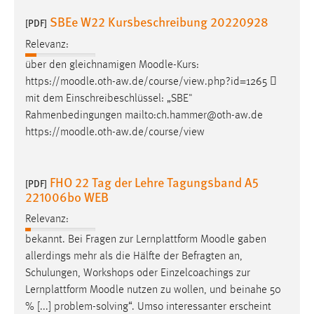
Conversion-Tracking
SBEe W22 Kursbeschreibung 20220928
[PDF]
Cookie Laufzeit:
Relevanz:
3 Monate
über den gleichnamigen
Moodle
-Kurs:
https://
moodle
.oth-aw.de/course/view.php?id=1265 
Facebook Pixel
mit dem Einschreibeschlüssel: „SBE"
Rahmenbedingungen mailto:ch.hammer@oth-aw.de
Name:
https://
moodle
.oth-aw.de/course/view
_fbp
Anbieter:
FHO 22 Tag der Lehre Tagungsband A5
Facebook
[PDF]
221006bo WEB
Zweck:
Relevanz:
Conversion-Tracking
bekannt. Bei Fragen zur Lernplattform
Moodle
gaben
Cookie Laufzeit:
allerdings mehr als die Hälfte der Befragten an,
3 Monate
Schulungen, Workshops oder Einzelcoachings zur
Lernplattform
Moodle
nutzen zu wollen, und beinahe 50
% [...] problem-solving“. Umso interessanter erscheint