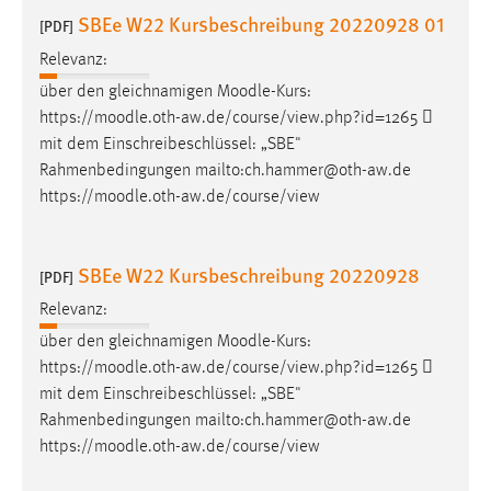
SBEe W22 Kursbeschreibung 20220928 01
[PDF]
Cookie Laufzeit:
Relevanz:
Max. 13 Monate
über den gleichnamigen
Moodle
-Kurs:
https://
moodle
.oth-aw.de/course/view.php?id=1265 
mit dem Einschreibeschlüssel: „SBE"
MARKETING
Rahmenbedingungen mailto:ch.hammer@oth-aw.de
Marketing Cookies werden von Drittanbietern
https://
moodle
.oth-aw.de/course/view
verwendet, um personalisierte Werbung anzuzeigen.
Sie tun dies, indem sie Besucher über Websites
hinweg verfolgen.
SBEe W22 Kursbeschreibung 20220928
[PDF]
Relevanz:
Google Ads
über den gleichnamigen
Moodle
-Kurs:
Name:
https://
moodle
.oth-aw.de/course/view.php?id=1265 
_gcl_au
mit dem Einschreibeschlüssel: „SBE"
Rahmenbedingungen mailto:ch.hammer@oth-aw.de
Anbieter:
https://
moodle
.oth-aw.de/course/view
Google Ireland Limited
Zweck: