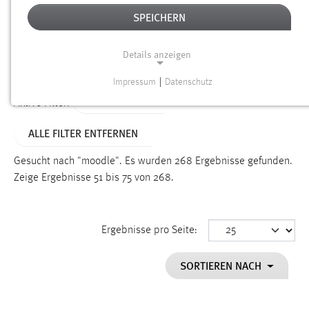
SPEICHERN
Alter
Details anzeigen
SUCHEN
Impressum
|
Datenschutz
NOTWENDIGE COOKIES
TYP: DATEIEN
Aktive Filter:
Notwendige Cookies ermöglichen grundlegende
ALLE FILTER ENTFERNEN
Funktionen und sind für die einwandfreie Funktion der
Website erforderlich.
Gesucht nach "moodle".
Es wurden 268 Ergebnisse gefunden.
Zeige Ergebnisse 51 bis 75 von 268.
Einverständnis
Name:
cookie_consent
Ergebnisse pro Seite:
Zweck:
SORTIEREN NACH
Dieser Cookie speichert die ausgewählten Einverständnis-
Optionen des Benutzers
Cookie Laufzeit: