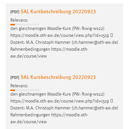
1 Jahr
SAL Kursbeschreibung 20220923
[PDF]
Relevanz:
Performance
den gleichnamigen
Moodle
-Kurs (PW: fkwig-ws22)
Name:
https://
moodle
.oth-aw.de/course/view.php?id=1519 
staticfilecache
Dozent: M.A. Christoph Hammer (ch.hammer@oth-aw.de)
Rahmenbedingungen https://
moodle
.oth-
Zweck:
aw.de/course/view
Für performante Seitenauslieferung wird in diesem Cookie
gespeichert, ob man eingeloggt ist.
SAL Kursbeschreibung 20220923
[PDF]
Sprachpräferenz
Relevanz:
Name:
den gleichnamigen
Moodle
-Kurs (PW: fkwig-ws22)
site-language-preference
https://
moodle
.oth-aw.de/course/view.php?id=1519 
Zweck:
Dozent: M.A. Christoph Hammer (ch.hammer@oth-aw.de)
Das Cookie speichert die gewählte Sprache der Website.
Rahmenbedingungen https://
moodle
.oth-
aw.de/course/view
Cookie Laufzeit: