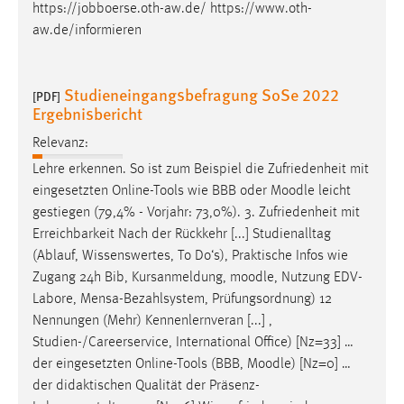
https://jobboerse.oth-aw.de/ https://www.oth-
aw.de/informieren
Studieneingangsbefragung SoSe 2022
[PDF]
Ergebnisbericht
Relevanz:
Lehre erkennen. So ist zum Beispiel die Zufriedenheit mit
eingesetzten Online-Tools wie BBB oder
Moodle
leicht
gestiegen (79,4% - Vorjahr: 73,0%). 3. Zufriedenheit mit
Erreichbarkeit Nach der Rückkehr [...] Studienalltag
(Ablauf, Wissenswertes, To Do‘s), Praktische Infos wie
Zugang 24h Bib, Kursanmeldung,
moodle
, Nutzung EDV-
Labore, Mensa-Bezahlsystem, Prüfungsordnung) 12
Nennungen (Mehr) Kennenlernveran [...] ,
Studien-/Careerservice, International Office) [Nz=33] …
der eingesetzten Online-Tools (BBB,
Moodle
) [Nz=0] …
der didaktischen Qualität der Präsenz-