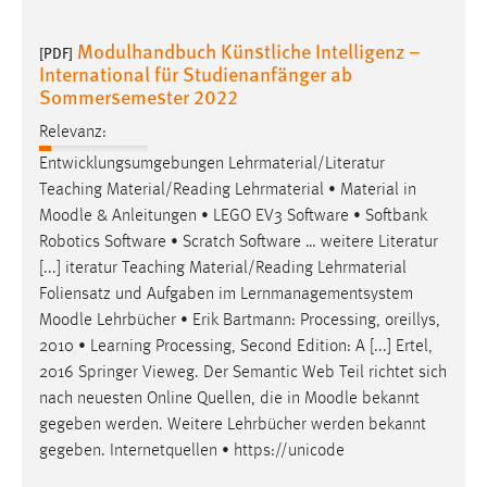
30 Tage
Modulhandbuch Künstliche Intelligenz –
[PDF]
Chat
International für Studienanfänger ab
Sommersemester 2022
Name:
Relevanz:
MibewSessionID, MIBEW_UserID, mibew_locale, mibew-
chat-frame-style-5e9dbeb1811c0446
Entwicklungsumgebungen Lehrmaterial/Literatur
Teaching Material/Reading Lehrmaterial • Material in
Zweck:
Moodle
& Anleitungen • LEGO EV3 Software • Softbank
Wird benötigt um die Chatfunktion nutzen zu können.
Robotics Software • Scratch Software … weitere Literatur
Cookie Laufzeit:
[...] iteratur Teaching Material/Reading Lehrmaterial
MibewSessionID, mibew-chat-frame-style-
Foliensatz und Aufgaben im Lernmanagementsystem
5e9dbeb1811c0446 = Sitzungslaufzeit, mibew_locale = 3
Moodle
Lehrbücher • Erik Bartmann: Processing, oreillys,
Jahre, MIBEW_UserID = 1 Jahr
2010 • Learning Processing, Second Edition: A [...] Ertel,
2016 Springer Vieweg. Der Semantic Web Teil richtet sich
Login
nach neuesten Online Quellen, die in
Moodle
bekannt
gegeben werden. Weitere Lehrbücher werden bekannt
Name:
gegeben. Internetquellen • https://unicode
fe_user, be_user, be_lastLoginProvider