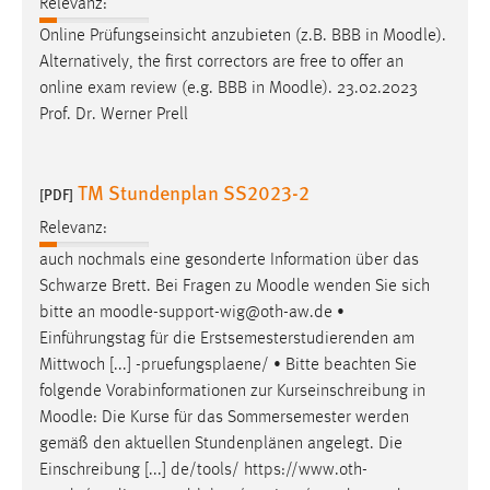
Relevanz:
Online Prüfungseinsicht anzubieten (z.B. BBB in
Moodle
).
Alternatively, the first correctors are free to offer an
online exam review (e.g. BBB in
Moodle
). 23.02.2023
Prof. Dr. Werner Prell
TM Stundenplan SS2023-2
[PDF]
Relevanz:
auch nochmals eine gesonderte Information über das
Schwarze Brett. Bei Fragen zu
Moodle
wenden Sie sich
bitte an
moodle
-support-wig@oth-aw.de •
Einführungstag für die Erstsemesterstudierenden am
Mittwoch [...] -pruefungsplaene/ • Bitte beachten Sie
folgende Vorabinformationen zur Kurseinschreibung in
Moodle
: Die Kurse für das Sommersemester werden
gemäß den aktuellen Stundenplänen angelegt. Die
Einschreibung [...] de/tools/ https://www.oth-