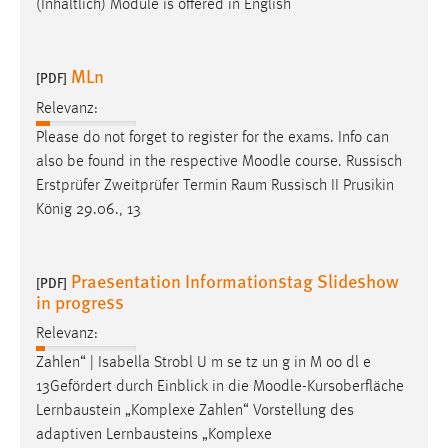
(Inhaltlich) Module is offered in English
MLn
[PDF]
Relevanz:
Please do not forget to register for the exams. Info can
also be found in the respective
Moodle
course. Russisch
Erstprüfer Zweitprüfer Termin Raum Russisch II Prusikin
König 29.06., 13
Praesentation Informationstag Slideshow
[PDF]
in progress
Relevanz:
Zahlen“ | Isabella Strobl U m se tz un g in M oo dl e
13Gefördert durch Einblick in die
Moodle
-Kursoberfläche
Lernbaustein „Komplexe Zahlen“ Vorstellung des
adaptiven Lernbausteins „Komplexe