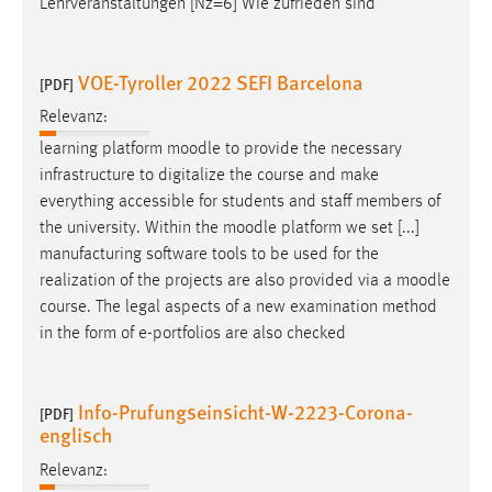
Lehrveranstaltungen [Nz=6] Wie zufrieden sind
VOE-Tyroller 2022 SEFI Barcelona
[PDF]
Relevanz:
learning platform
moodle
to provide the necessary
infrastructure to digitalize the course and make
everything accessible for students and staff members of
the university. Within the
moodle
platform we set [...]
manufacturing software tools to be used for the
realization of the projects are also provided via a
moodle
course. The legal aspects of a new examination method
in the form of e-portfolios are also checked
Info-Prufungseinsicht-W-2223-Corona-
[PDF]
englisch
Relevanz: