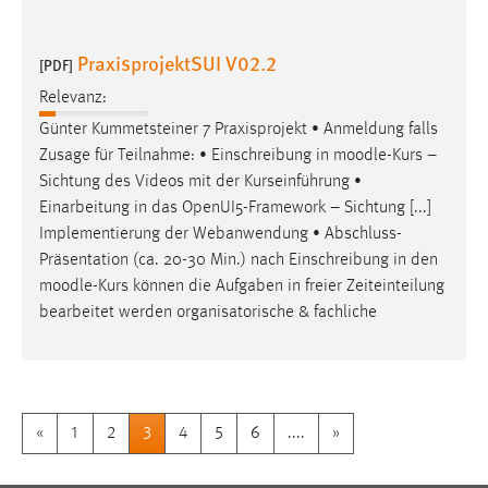
PraxisprojektSUI V02.2
[PDF]
Relevanz:
Günter Kummetsteiner 7 Praxisprojekt • Anmeldung falls
Zusage für Teilnahme: • Einschreibung in
moodle
-Kurs –
Sichtung des Videos mit der Kurseinführung •
Einarbeitung in das OpenUI5-Framework – Sichtung [...]
Implementierung der Webanwendung • Abschluss-
Präsentation (ca. 20-30 Min.) nach Einschreibung in den
moodle
-Kurs können die Aufgaben in freier Zeiteinteilung
bearbeitet werden organisatorische & fachliche
«
1
2
3
4
5
6
....
»