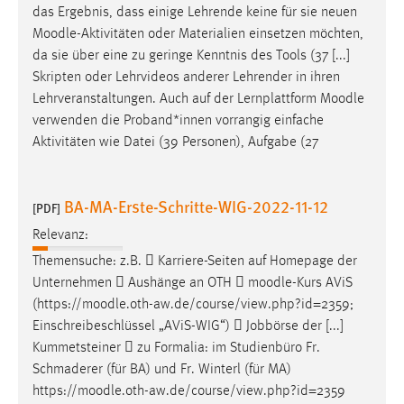
EXTERNE MEDIEN
das Ergebnis, dass einige Lehrende keine für sie neuen
Moodle
-Aktivitäten oder Materialien einsetzen möchten,
Um Inhalte von Videoplattformen und Social Media
da sie über eine zu geringe Kenntnis des Tools (37 [...]
Plattformen anzeigen zu können, werden von diesen
Skripten oder Lehrvideos anderer Lehrender in ihren
externen Medien Cookies gesetzt.
Lehrveranstaltungen. Auch auf der Lernplattform
Moodle
YouTube
verwenden die Proband*innen vorrangig einfache
Aktivitäten wie Datei (39 Personen), Aufgabe (27
Vimeo
BA-MA-Erste-Schritte-WIG-2022-11-12
[PDF]
Relevanz:
Themensuche: z.B.  Karriere-Seiten auf Homepage der
Unternehmen  Aushänge an OTH 
moodle
-Kurs AViS
(https://
moodle
.oth-aw.de/course/view.php?id=2359;
Einschreibeschlüssel „AViS-WIG“)  Jobbörse der [...]
Kummetsteiner  zu Formalia: im Studienbüro Fr.
Schmaderer (für BA) und Fr. Winterl (für MA)
https://
moodle
.oth-aw.de/course/view.php?id=2359