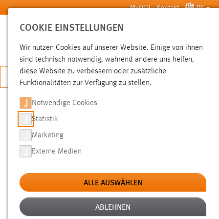
Zum Hauptinhalt springen
MyOTH
Kontakt
DE
COOKIE EINSTELLUNGEN
SUCHE
Wir nutzen Cookies auf unserer Website. Einige von ihnen
sind technisch notwendig, während andere uns helfen,
diese Website zu verbessern oder zusätzliche
JETZT BEWERBEN
Funktionalitäten zur Verfügung zu stellen.
Notwendige Cookies
SUCHE
Statistik
Marketing
FILTER
Externe Medien
Typ
ALLE AUSWÄHLEN
Erstellungsdatum
ABLEHNEN