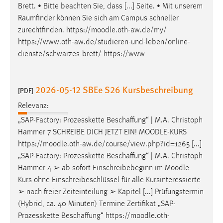
Brett. • Bitte beachten Sie, dass [...] Seite. • Mit unserem
Raumfinder können Sie sich am Campus schneller
zurechtfinden. https://
moodle
.oth-aw.de/my/
https://www.oth-aw.de/studieren-und-leben/online-
dienste/schwarzes-brett/ https://www
2026-05-12 SBEe S26 Kursbeschreibung
[PDF]
Relevanz:
„SAP-Factory: Prozesskette Beschaffung“ | M.A. Christoph
Hammer 7 SCHREIBE DICH JETZT EIN!
MOODLE
-KURS
https://
moodle
.oth-aw.de/course/view.php?id=1265 [...]
„SAP-Factory: Prozesskette Beschaffung“ | M.A. Christoph
Hammer 4 ➢ ab sofort Einschreibebeginn im
Moodle
-
Kurs ohne Einschreibeschlüssel für alle Kursinteressierte
➢ nach freier Zeiteinteilung ➢ Kapitel [...] Prüfungstermin
(Hybrid, ca. 40 Minuten) Termine Zertifikat „SAP-
Prozesskette Beschaffung“ https://
moodle
.oth-