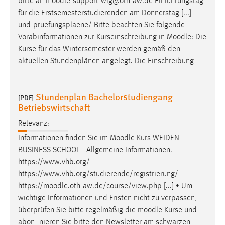
bitte an
moodle
-support-wig@oth-aw.de Einführungstag
für die Erstsemesterstudierenden am Donnerstag [...]
und-pruefungsplaene/ Bitte beachten Sie folgende
Vorabinformationen zur Kurseinschreibung in
Moodle
: Die
Kurse für das Wintersemester werden gemäß den
aktuellen Stundenplänen angelegt. Die Einschreibung
Stundenplan Bachelorstudiengang
[PDF]
Betriebswirtschaft
Relevanz:
Informationen finden Sie im
Moodle
Kurs WEIDEN
BUSINESS SCHOOL - Allgemeine Informationen.
https://www.vhb.org/
https://www.vhb.org/studierende/registrierung/
https://
moodle
.oth-aw.de/course/view.php [...] • Um
wichtige Informationen und Fristen nicht zu verpassen,
überprüfen Sie bitte regelmäßig die
moodle
Kurse und
abon- nieren Sie bitte den Newsletter am schwarzen