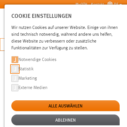
Zum Hauptinhalt springen
MyOTH
Kontakt
DE
COOKIE EINSTELLUNGEN
SUCHE
Wir nutzen Cookies auf unserer Website. Einige von ihnen
sind technisch notwendig, während andere uns helfen,
diese Website zu verbessern oder zusätzliche
JETZT BEWERBEN
Funktionalitäten zur Verfügung zu stellen.
Notwendige Cookies
SUCHE
Statistik
Marketing
FILTER
Externe Medien
Typ
ALLE AUSWÄHLEN
Erstellungsdatum
ABLEHNEN