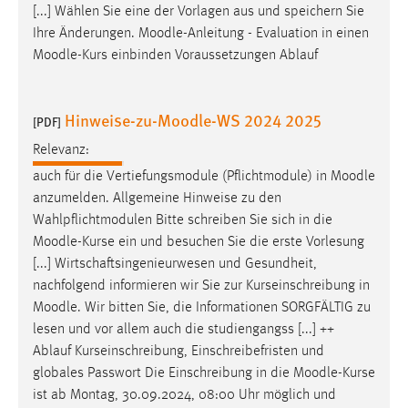
[...] Wählen Sie eine der Vorlagen aus und speichern Sie
Conversion-Tracking
Ihre Änderungen.
Moodle
-Anleitung - Evaluation in einen
Cookie Laufzeit:
Moodle
-Kurs einbinden Voraussetzungen Ablauf
3 Monate
Hinweise-zu-Moodle-WS 2024 2025
[PDF]
Facebook Pixel
Relevanz:
Name:
auch für die Vertiefungsmodule (Pflichtmodule) in
Moodle
_fbp
anzumelden. Allgemeine Hinweise zu den
Anbieter:
Wahlpflichtmodulen Bitte schreiben Sie sich in die
Facebook
Moodle
-Kurse ein und besuchen Sie die erste Vorlesung
[...] Wirtschaftsingenieurwesen und Gesundheit,
Zweck:
nachfolgend informieren wir Sie zur Kurseinschreibung in
Conversion-Tracking
Moodle
. Wir bitten Sie, die Informationen SORGFÄLTIG zu
Cookie Laufzeit:
lesen und vor allem auch die studiengangss [...] ++
3 Monate
Ablauf Kurseinschreibung, Einschreibefristen und
globales Passwort Die Einschreibung in die
Moodle
-Kurse
ist ab Montag, 30.09.2024, 08:00 Uhr möglich und