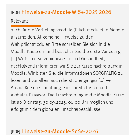
1 Jahr
Hinweise-zu-Moodle-WiSe-2025 2026
[PDF]
Relevanz:
Performance
auch für die Vertiefungsmodule (Pflichtmodule) in
Moodle
Name:
anzumelden. Allgemeine Hinweise zu den
staticfilecache
Wahlpflichtmodulen Bitte schreiben Sie sich in die
Moodle
-Kurse ein und besuchen Sie die erste Vorlesung
Zweck:
[...] Wirtschaftsingenieurwesen und Gesundheit,
Für performante Seitenauslieferung wird in diesem Cookie
gespeichert, ob man eingeloggt ist.
nachfolgend informieren wir Sie zur Kurseinschreibung in
Moodle
. Wir bitten Sie, die Informationen SORGFÄLTIG zu
lesen und vor allem auch die studiengangss [...] ++
Sprachpräferenz
Ablauf Kurseinschreibung, Einschreibefristen und
Name:
globales Passwort Die Einschreibung in die
Moodle
-Kurse
site-language-preference
ist ab Dienstag, 30.09.2025, 08:00 Uhr möglich und
erfolgt mit dem globalen Einschreibeschlüssel
Zweck:
Das Cookie speichert die gewählte Sprache der Website.
Hinweise-zu-Moodle-SoSe-2026
Cookie Laufzeit:
[PDF]