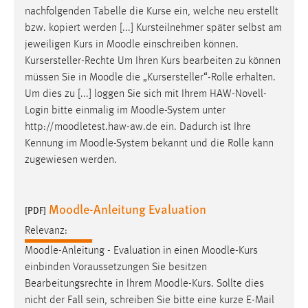
nachfolgenden Tabelle die Kurse ein, welche neu erstellt
Cookie Laufzeit:
bzw. kopiert werden [...] Kursteilnehmer später selbst am
Max. 13 Monate
jeweiligen Kurs in
Moodle
einschreiben können.
Kursersteller-Rechte Um Ihren Kurs bearbeiten zu können
müssen Sie in
Moodle
die „Kursersteller“-Rolle erhalten.
MARKETING
Um dies zu [...] loggen Sie sich mit Ihrem HAW-Novell-
Login bitte einmalig im
Moodle
-System unter
Marketing Cookies werden von Drittanbietern
http://moodletest.haw-aw.de ein. Dadurch ist Ihre
verwendet, um personalisierte Werbung anzuzeigen.
Kennung im
Moodle
-System bekannt und die Rolle kann
Sie tun dies, indem sie Besucher über Websites
zugewiesen werden.
hinweg verfolgen.
Google Ads
Moodle-Anleitung Evaluation
[PDF]
Name:
Relevanz:
_gcl_au
Moodle
-Anleitung - Evaluation in einen
Moodle
-Kurs
Anbieter:
einbinden Voraussetzungen Sie besitzen
Google Ireland Limited
Bearbeitungsrechte in Ihrem
Moodle
-Kurs. Sollte dies
nicht der Fall sein, schreiben Sie bitte eine kurze E-Mail
Zweck: