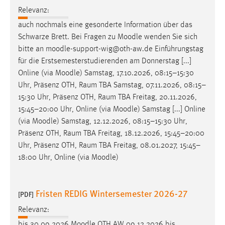
Relevanz:
auch nochmals eine gesonderte Information über das
Schwarze Brett. Bei Fragen zu
Moodle
wenden Sie sich
bitte an
moodle
-support-wig@oth-aw.de Einführungstag
für die Erstsemesterstudierenden am Donnerstag [...]
Online (via
Moodle
) Samstag, 17.10.2026, 08:15–15:30
Uhr, Präsenz OTH, Raum TBA Samstag, 07.11.2026, 08:15–
15:30 Uhr, Präsenz OTH, Raum TBA Freitag, 20.11.2026,
15:45–20:00 Uhr, Online (via
Moodle
) Samstag [...] Online
(via
Moodle
) Samstag, 12.12.2026, 08:15–15:30 Uhr,
Präsenz OTH, Raum TBA Freitag, 18.12.2026, 15:45–20:00
Uhr, Präsenz OTH, Raum TBA Freitag, 08.01.2027, 15:45–
18:00 Uhr, Online (via
Moodle
)
Fristen REDIG Wintersemester 2026-27
[PDF]
Relevanz:
bis 30.09.2026
Moodle
OTH AW 09.12.2026 bis