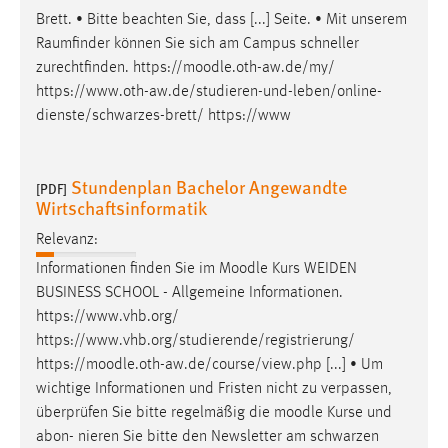
Brett. • Bitte beachten Sie, dass [...] Seite. • Mit unserem
Raumfinder können Sie sich am Campus schneller
zurechtfinden. https://
moodle
.oth-aw.de/my/
https://www.oth-aw.de/studieren-und-leben/online-
dienste/schwarzes-brett/ https://www
Stundenplan Bachelor Angewandte
[PDF]
Wirtschaftsinformatik
Relevanz:
Informationen finden Sie im
Moodle
Kurs WEIDEN
BUSINESS SCHOOL - Allgemeine Informationen.
https://www.vhb.org/
https://www.vhb.org/studierende/registrierung/
https://
moodle
.oth-aw.de/course/view.php [...] • Um
wichtige Informationen und Fristen nicht zu verpassen,
überprüfen Sie bitte regelmäßig die
moodle
Kurse und
abon- nieren Sie bitte den Newsletter am schwarzen