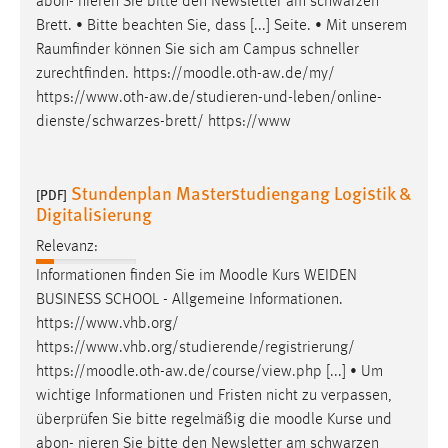
abon- nieren Sie bitte den Newsletter am schwarzen
Brett. • Bitte beachten Sie, dass [...] Seite. • Mit unserem
Raumfinder können Sie sich am Campus schneller
zurechtfinden. https://
moodle
.oth-aw.de/my/
https://www.oth-aw.de/studieren-und-leben/online-
dienste/schwarzes-brett/ https://www
Stundenplan Masterstudiengang Logistik &
[PDF]
Digitalisierung
Relevanz:
Informationen finden Sie im
Moodle
Kurs WEIDEN
BUSINESS SCHOOL - Allgemeine Informationen.
https://www.vhb.org/
https://www.vhb.org/studierende/registrierung/
https://
moodle
.oth-aw.de/course/view.php [...] • Um
wichtige Informationen und Fristen nicht zu verpassen,
überprüfen Sie bitte regelmäßig die
moodle
Kurse und
abon- nieren Sie bitte den Newsletter am schwarzen