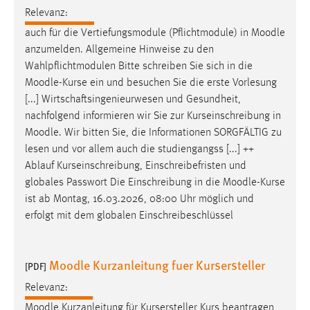
30 Tage
Relevanz:
auch für die Vertiefungsmodule (Pflichtmodule) in
Moodle
Chat
anzumelden. Allgemeine Hinweise zu den
Wahlpflichtmodulen Bitte schreiben Sie sich in die
Name:
Moodle
-Kurse ein und besuchen Sie die erste Vorlesung
MibewSessionID, MIBEW_UserID, mibew_locale, mibew-
[...] Wirtschaftsingenieurwesen und Gesundheit,
chat-frame-style-5e9dbeb1811c0446
nachfolgend informieren wir Sie zur Kurseinschreibung in
Zweck:
Moodle
. Wir bitten Sie, die Informationen SORGFÄLTIG zu
Wird benötigt um die Chatfunktion nutzen zu können.
lesen und vor allem auch die studiengangss [...] ++
Ablauf Kurseinschreibung, Einschreibefristen und
Cookie Laufzeit:
globales Passwort Die Einschreibung in die
Moodle
-Kurse
MibewSessionID, mibew-chat-frame-style-
5e9dbeb1811c0446 = Sitzungslaufzeit, mibew_locale = 3
ist ab Montag, 16.03.2026, 08:00 Uhr möglich und
Jahre, MIBEW_UserID = 1 Jahr
erfolgt mit dem globalen Einschreibeschlüssel
Login
Moodle Kurzanleitung fuer Kursersteller
[PDF]
Name:
Relevanz:
fe_user, be_user, be_lastLoginProvider
Moodle
Kurzanleitung für Kursersteller Kurs beantragen