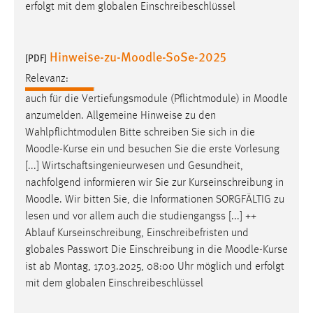
EXTERNE MEDIEN
erfolgt mit dem globalen Einschreibeschlüssel
Um Inhalte von Videoplattformen und Social Media
Plattformen anzeigen zu können, werden von diesen
Hinweise-zu-Moodle-SoSe-2025
[PDF]
externen Medien Cookies gesetzt.
Relevanz:
YouTube
auch für die Vertiefungsmodule (Pflichtmodule) in
Moodle
anzumelden. Allgemeine Hinweise zu den
Wahlpflichtmodulen Bitte schreiben Sie sich in die
Vimeo
Moodle
-Kurse ein und besuchen Sie die erste Vorlesung
[...] Wirtschaftsingenieurwesen und Gesundheit,
nachfolgend informieren wir Sie zur Kurseinschreibung in
Moodle
. Wir bitten Sie, die Informationen SORGFÄLTIG zu
lesen und vor allem auch die studiengangss [...] ++
Ablauf Kurseinschreibung, Einschreibefristen und
globales Passwort Die Einschreibung in die
Moodle
-Kurse
ist ab Montag, 17.03.2025, 08:00 Uhr möglich und erfolgt
mit dem globalen Einschreibeschlüssel