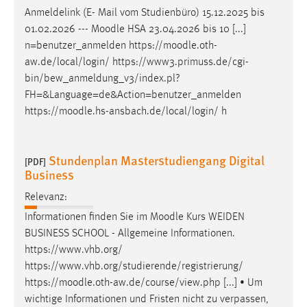
Anmeldelink (E- Mail vom Studienbüro) 15.12.2025 bis
01.02.2026 ---
Moodle
HSA 23.04.2026 bis 10 [...]
n=benutzer_anmelden https://
moodle
.oth-
aw.de/local/login/ https://www3.primuss.de/cgi-
bin/bew_anmeldung_v3/index.pl?
FH=&Language=de&Action=benutzer_anmelden
https://
moodle
.hs-ansbach.de/local/login/ h
Stundenplan Masterstudiengang Digital
[PDF]
Business
Relevanz:
Informationen finden Sie im
Moodle
Kurs WEIDEN
BUSINESS SCHOOL - Allgemeine Informationen.
https://www.vhb.org/
https://www.vhb.org/studierende/registrierung/
https://
moodle
.oth-aw.de/course/view.php [...] • Um
wichtige Informationen und Fristen nicht zu verpassen,