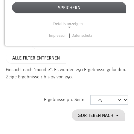
SPEICHERN
Alter
Details anzeigen
SUCHEN
Impressum
|
Datenschutz
NOTWENDIGE COOKIES
TYP: DATEIEN
Aktive Filter:
Notwendige Cookies ermöglichen grundlegende
ALLE FILTER ENTFERNEN
Funktionen und sind für die einwandfreie Funktion der
Website erforderlich.
Gesucht nach "moodle".
Es wurden 250 Ergebnisse gefunden.
Zeige Ergebnisse 1 bis 25 von 250.
Einverständnis
Name:
cookie_consent
Ergebnisse pro Seite:
Zweck:
SORTIEREN NACH
Dieser Cookie speichert die ausgewählten Einverständnis-
Optionen des Benutzers
Cookie Laufzeit: