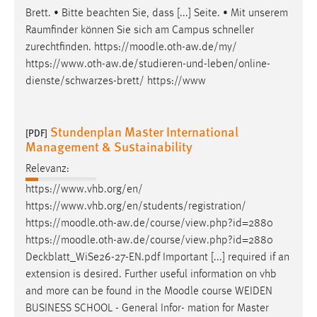
Brett. • Bitte beachten Sie, dass [...] Seite. • Mit unserem
Raumfinder können Sie sich am Campus schneller
zurechtfinden. https://
moodle
.oth-aw.de/my/
https://www.oth-aw.de/studieren-und-leben/online-
dienste/schwarzes-brett/ https://www
Stundenplan Master International
[PDF]
Management & Sustainability
Relevanz:
https://www.vhb.org/en/
https://www.vhb.org/en/students/registration/
https://
moodle
.oth-aw.de/course/view.php?id=2880
https://
moodle
.oth-aw.de/course/view.php?id=2880
Deckblatt_WiSe26-27-EN.pdf Important [...] required if an
extension is desired. Further useful information on vhb
and more can be found in the
Moodle
course WEIDEN
BUSINESS SCHOOL - General Infor- mation for Master