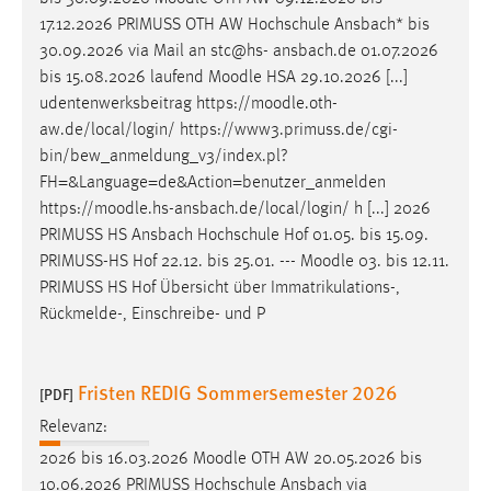
17.12.2026 PRIMUSS OTH AW Hochschule Ansbach* bis
30.09.2026 via Mail an stc@hs- ansbach.de 01.07.2026
bis 15.08.2026 laufend
Moodle
HSA 29.10.2026 [...]
udentenwerksbeitrag https://
moodle
.oth-
aw.de/local/login/ https://www3.primuss.de/cgi-
bin/bew_anmeldung_v3/index.pl?
FH=&Language=de&Action=benutzer_anmelden
https://
moodle
.hs-ansbach.de/local/login/ h [...] 2026
PRIMUSS HS Ansbach Hochschule Hof 01.05. bis 15.09.
PRIMUSS-HS Hof 22.12. bis 25.01. ---
Moodle
03. bis 12.11.
PRIMUSS HS Hof Übersicht über Immatrikulations-,
Rückmelde-, Einschreibe- und P
Fristen REDIG Sommersemester 2026
[PDF]
Relevanz:
2026 bis 16.03.2026
Moodle
OTH AW 20.05.2026 bis
10.06.2026 PRIMUSS Hochschule Ansbach via