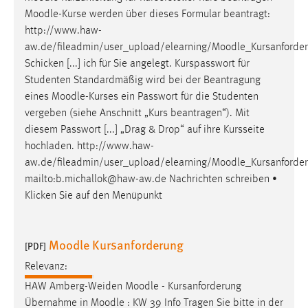
Zweck:
Moodle
-Kurse werden über dieses Formular beantragt:
Dieser Cookie ist notwendig um sich an der Website
http://www.haw-
einloggen zu können.
aw.de/fileadmin/user_upload/elearning/
Moodle
_Kursanforde
Schicken [...] ich für Sie angelegt. Kurspasswort für
Cookie Laufzeit:
Studenten Standardmäßig wird bei der Beantragung
24 Stunden
eines
Moodle
-Kurses ein Passwort für die Studenten
vergeben (siehe Anschnitt „Kurs beantragen“). Mit
diesem Passwort [...] „Drag & Drop“ auf ihre Kursseite
STATISTIK
hochladen. http://www.haw-
Statistik Cookies erfassen Informationen anonym.
aw.de/fileadmin/user_upload/elearning/
Moodle
_Kursanforde
Diese Informationen helfen uns zu verstehen, wie
mailto:b.michallok@haw-aw.de Nachrichten schreiben •
unsere Besucher unsere Website nutzen.
Klicken Sie auf den Menüpunkt
Matomo
Moodle Kursanforderung
[PDF]
Name:
_pk_ref, _pk_cvar, _pk_id, _pk_ses
Relevanz:
HAW Amberg-Weiden
Moodle
- Kursanforderung
Zweck:
Übernahme in
Moodle
: KW 39 Info Tragen Sie bitte in der
Zugriffsstatistik