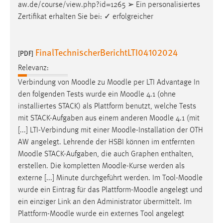
aw.de/course/view.php?id=1265 ➢ Ein personalisiertes
Zertifikat erhalten Sie bei: ✓ erfolgreicher
FinalTechnischerBerichtLTI04102024
[PDF]
Relevanz:
Verbindung von
Moodle
zu
Moodle
per LTI Advantage In
den folgenden Tests wurde ein
Moodle
4.1 (ohne
installiertes STACK) als Plattform benutzt, welche Tests
mit STACK-Aufgaben aus einem anderen
Moodle
4.1 (mit
[...] LTI-Verbindung mit einer
Moodle
-Installation der OTH
AW angelegt. Lehrende der HSBI können im entfernten
Moodle
STACK-Aufgaben, die auch Graphen enthalten,
erstellen. Die kompletten
Moodle
-Kurse werden als
externe [...] Minute durchgeführt werden. Im Tool-
Moodle
wurde ein Eintrag für das Plattform-
Moodle
angelegt und
ein einziger Link an den Administrator übermittelt. Im
Plattform-
Moodle
wurde ein externes Tool angelegt