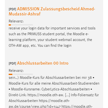
ADMISSION Zulassungsbescheid Ahmed-
[PDF]
Mudassir-Ashraf
Relevanz:
receive your login data for important services and tools
such as the PRIMUSS student portal, the
Moodle
e-
learning platform, your student webmail account, the
OTH-AW app, etc. You can find the login
Abschlussarbeiten 00 Intro
[PDF]
Relevanz:
sein…)
Moodle
-Kurs für Abschlussarbeiten bei mir 38 ▪
Moodle
-Kurs für alle meine Abschlussarbeit-Studierenden
▪
Moodle
-Kursname: CyberLytics-Abschlussarbeiten ▪
Direkt-Link: https://
moodle
.oth-aw. [...] Info-Foliensatz für
Abschlussarbeiten https://
moodle
.oth-
aw.de/course/view.php?id=3147 https://
moodle
.oth-