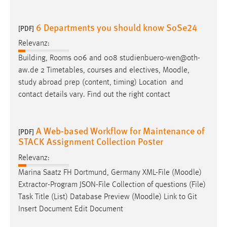
6 Departments you should know SoSe24
[PDF]
Relevanz:
Building, Rooms 006 and 008 studienbuero-wen@oth-
aw.de 2 Timetables, courses and electives,
Moodle
,
study abroad prep (content, timing) Location and
contact details vary. Find out the right contact
A Web-based Workflow for Maintenance of
[PDF]
STACK Assignment Collection Poster
Relevanz:
Marina Saatz FH Dortmund, Germany XML-File (
Moodle
)
Extractor-Program JSON-File Collection of questions (File)
Task Title (List) Database Preview (
Moodle
) Link to Git
Insert Document Edit Document