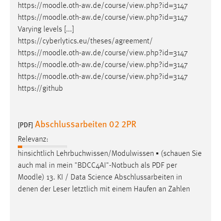
https://
moodle
.oth-aw.de/course/view.php?id=3147
https://
moodle
.oth-aw.de/course/view.php?id=3147
Varying levels [...]
https://cyberlytics.eu/theses/agreement/
https://
moodle
.oth-aw.de/course/view.php?id=3147
https://
moodle
.oth-aw.de/course/view.php?id=3147
https://
moodle
.oth-aw.de/course/view.php?id=3147
https://github
Abschlussarbeiten 02 2PR
[PDF]
Relevanz:
hinsichtlich Lehrbuchwissen/Modulwissen ▪ (schauen Sie
auch mal in mein "BDCC4AI"-Notbuch als PDF per
Moodle
) 13. KI / Data Science Abschlussarbeiten in
denen der Leser letztlich mit einem Haufen an Zahlen