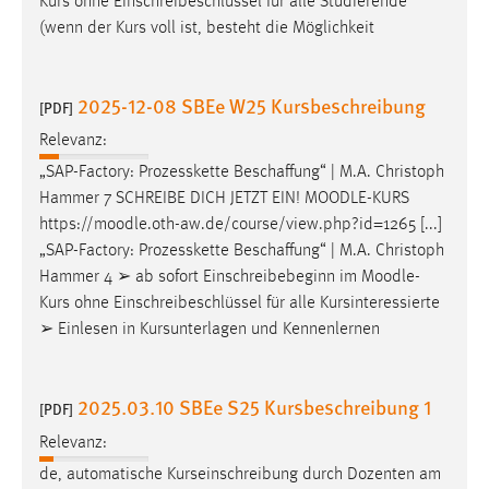
Kurs ohne Einschreibeschlüssel für alle Studierende
Conversion-Tracking
(wenn der Kurs voll ist, besteht die Möglichkeit
Cookie Laufzeit:
3 Monate
2025-12-08 SBEe W25 Kursbeschreibung
[PDF]
Relevanz:
Facebook Pixel
„SAP-Factory: Prozesskette Beschaffung“ | M.A. Christoph
Name:
Hammer 7 SCHREIBE DICH JETZT EIN!
MOODLE
-KURS
_fbp
https://
moodle
.oth-aw.de/course/view.php?id=1265 [...]
„SAP-Factory: Prozesskette Beschaffung“ | M.A. Christoph
Anbieter:
Hammer 4 ➢ ab sofort Einschreibebeginn im
Moodle
-
Facebook
Kurs ohne Einschreibeschlüssel für alle Kursinteressierte
Zweck:
➢ Einlesen in Kursunterlagen und Kennenlernen
Conversion-Tracking
Cookie Laufzeit:
2025.03.10 SBEe S25 Kursbeschreibung 1
[PDF]
3 Monate
Relevanz:
de, automatische Kurseinschreibung durch Dozenten am