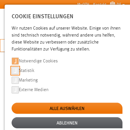
Zum Hauptinhalt springen
MyOTH
Kontakt
DE
COOKIE EINSTELLUNGEN
SUCHE
Wir nutzen Cookies auf unserer Website. Einige von ihnen
sind technisch notwendig, während andere uns helfen,
diese Website zu verbessern oder zusätzliche
JETZT BEWERBEN
Funktionalitäten zur Verfügung zu stellen.
Notwendige Cookies
SUCHE
Statistik
Marketing
FILTER
Externe Medien
Typ
ALLE AUSWÄHLEN
Erstellungsdatum
ABLEHNEN