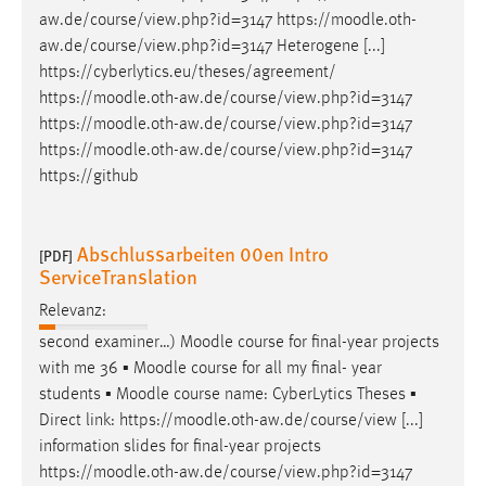
aw.de/course/view.php?id=3147 https://
moodle
.oth-
aw.de/course/view.php?id=3147 Heterogene [...]
https://cyberlytics.eu/theses/agreement/
https://
moodle
.oth-aw.de/course/view.php?id=3147
https://
moodle
.oth-aw.de/course/view.php?id=3147
https://
moodle
.oth-aw.de/course/view.php?id=3147
https://github
Abschlussarbeiten 00en Intro
[PDF]
ServiceTranslation
Relevanz:
second examiner…)
Moodle
course for final-year projects
with me 36 ▪
Moodle
course for all my final- year
students ▪
Moodle
course name: CyberLytics Theses ▪
Direct link: https://
moodle
.oth-aw.de/course/view [...]
information slides for final-year projects
https://
moodle
.oth-aw.de/course/view.php?id=3147