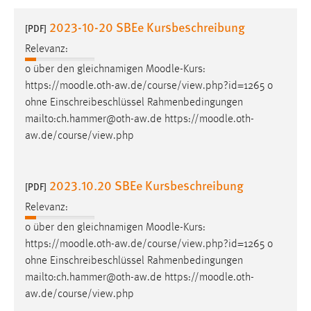
1 Jahr
2023-10-20 SBEe Kursbeschreibung
[PDF]
Relevanz:
Performance
o über den gleichnamigen
Moodle
-Kurs:
Name:
https://
moodle
.oth-aw.de/course/view.php?id=1265 o
staticfilecache
ohne Einschreibeschlüssel Rahmenbedingungen
mailto:ch.hammer@oth-aw.de https://
moodle
.oth-
Zweck:
aw.de/course/view.php
Für performante Seitenauslieferung wird in diesem Cookie
gespeichert, ob man eingeloggt ist.
2023.10.20 SBEe Kursbeschreibung
[PDF]
Sprachpräferenz
Relevanz:
Name:
o über den gleichnamigen
Moodle
-Kurs:
site-language-preference
https://
moodle
.oth-aw.de/course/view.php?id=1265 o
Zweck:
ohne Einschreibeschlüssel Rahmenbedingungen
Das Cookie speichert die gewählte Sprache der Website.
mailto:ch.hammer@oth-aw.de https://
moodle
.oth-
aw.de/course/view.php
Cookie Laufzeit: