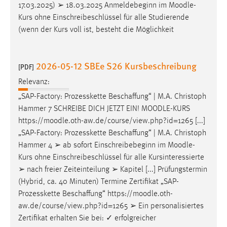
EXTERNE MEDIEN
17.03.2025) ➢ 18.03.2025 Anmeldebeginn im
Moodle
-
Kurs ohne Einschreibeschlüssel für alle Studierende
Um Inhalte von Videoplattformen und Social Media
(wenn der Kurs voll ist, besteht die Möglichkeit
Plattformen anzeigen zu können, werden von diesen
externen Medien Cookies gesetzt.
2026-05-12 SBEe S26 Kursbeschreibung
[PDF]
YouTube
Relevanz:
„SAP-Factory: Prozesskette Beschaffung“ | M.A. Christoph
Vimeo
Hammer 7 SCHREIBE DICH JETZT EIN!
MOODLE
-KURS
https://
moodle
.oth-aw.de/course/view.php?id=1265 [...]
„SAP-Factory: Prozesskette Beschaffung“ | M.A. Christoph
Hammer 4 ➢ ab sofort Einschreibebeginn im
Moodle
-
Kurs ohne Einschreibeschlüssel für alle Kursinteressierte
➢ nach freier Zeiteinteilung ➢ Kapitel [...] Prüfungstermin
(Hybrid, ca. 40 Minuten) Termine Zertifikat „SAP-
Prozesskette Beschaffung“ https://
moodle
.oth-
aw.de/course/view.php?id=1265 ➢ Ein personalisiertes
Zertifikat erhalten Sie bei: ✓ erfolgreicher