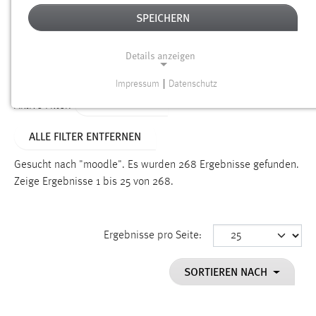
SPEICHERN
Alter
Details anzeigen
SUCHEN
Impressum
|
Datenschutz
NOTWENDIGE COOKIES
TYP: DATEIEN
Aktive Filter:
Notwendige Cookies ermöglichen grundlegende
ALLE FILTER ENTFERNEN
Funktionen und sind für die einwandfreie Funktion der
Website erforderlich.
Gesucht nach "moodle".
Es wurden 268 Ergebnisse gefunden.
Zeige Ergebnisse 1 bis 25 von 268.
Einverständnis
Name:
cookie_consent
Ergebnisse pro Seite:
Zweck:
SORTIEREN NACH
Dieser Cookie speichert die ausgewählten Einverständnis-
Optionen des Benutzers
Cookie Laufzeit: