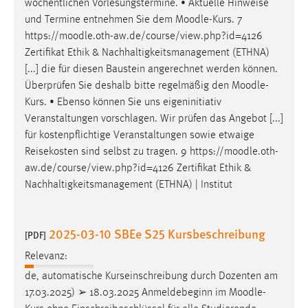
wöchentlichen Vorlesungstermine. • Aktuelle Hinweise
und Termine entnehmen Sie dem
Moodle
-Kurs. 7
Cookie Laufzeit:
https://
moodle
.oth-aw.de/course/view.php?id=4126
Max. 13 Monate
Zertifikat Ethik & Nachhaltigkeitsmanagement (ETHNA)
[...] die für diesen Baustein angerechnet werden können.
Überprüfen Sie deshalb bitte regelmäßig den
Moodle
-
MARKETING
Kurs. • Ebenso können Sie uns eigeninitiativ
Marketing Cookies werden von Drittanbietern
Veranstaltungen vorschlagen. Wir prüfen das Angebot [...]
verwendet, um personalisierte Werbung anzuzeigen.
für kostenpflichtige Veranstaltungen sowie etwaige
Sie tun dies, indem sie Besucher über Websites
Reisekosten sind selbst zu tragen. 9 https://
moodle
.oth-
hinweg verfolgen.
aw.de/course/view.php?id=4126 Zertifikat Ethik &
Nachhaltigkeitsmanagement (ETHNA) | Institut
Google Ads
Name:
2025-03-10 SBEe S25 Kursbeschreibung
[PDF]
_gcl_au
Relevanz:
Anbieter:
de, automatische Kurseinschreibung durch Dozenten am
Google Ireland Limited
17.03.2025) ➢ 18.03.2025 Anmeldebeginn im
Moodle
-
Zweck: