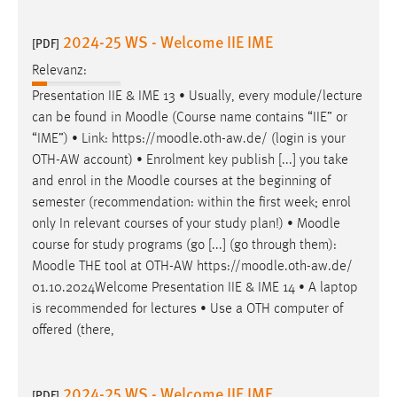
30 Tage
2024-25 WS - Welcome IIE IME
[PDF]
Chat
Relevanz:
Name:
Presentation IIE & IME 13 • Usually, every module/lecture
MibewSessionID, MIBEW_UserID, mibew_locale, mibew-
can be found in
Moodle
(Course name contains “IIE” or
chat-frame-style-5e9dbeb1811c0446
“IME”) • Link: https://
moodle
.oth-aw.de/ (login is your
OTH-AW account) • Enrolment key publish [...] you take
Zweck:
and enrol in the
Moodle
courses at the beginning of
Wird benötigt um die Chatfunktion nutzen zu können.
semester (recommendation: within the first week; enrol
Cookie Laufzeit:
only In relevant courses of your study plan!) •
Moodle
MibewSessionID, mibew-chat-frame-style-
course for study programs (go [...] (go through them):
5e9dbeb1811c0446 = Sitzungslaufzeit, mibew_locale = 3
Moodle
THE tool at OTH-AW https://
moodle
.oth-aw.de/
Jahre, MIBEW_UserID = 1 Jahr
01.10.2024Welcome Presentation IIE & IME 14 • A laptop
is recommended for lectures • Use a OTH computer of
Login
offered (there,
Name:
fe_user, be_user, be_lastLoginProvider
2024-25 WS - Welcome IIE IME
[PDF]