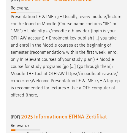
Zweck:
Relevanz:
Dieser Cookie ist notwendig um sich an der Website
Presentation IIE & IME 13 • Usually, every module/lecture
einloggen zu können.
can be found in
Moodle
(Course name contains “IIE” or
Cookie Laufzeit:
“IME”) • Link: https://
moodle
.oth-aw.de/ (login is your
24 Stunden
OTH-AW account) • Enrolment key publish [...] you take
and enrol in the
Moodle
courses at the beginning of
semester (recommendation: within the first week; enrol
STATISTIK
only In relevant courses of your study plan!) •
Moodle
course for study programs (go [...] (go through them):
Statistik Cookies erfassen Informationen anonym.
Moodle
THE tool at OTH-AW https://
moodle
.oth-aw.de/
Diese Informationen helfen uns zu verstehen, wie
01.10.2024Welcome Presentation IIE & IME 14 • A laptop
unsere Besucher unsere Website nutzen.
is recommended for lectures • Use a OTH computer of
offered (there,
Matomo
Name:
2025 Informationen ETHNA-Zertifikat
_pk_ref, _pk_cvar, _pk_id, _pk_ses
[PDF]
Zweck:
Relevanz:
Zugriffsstatistik