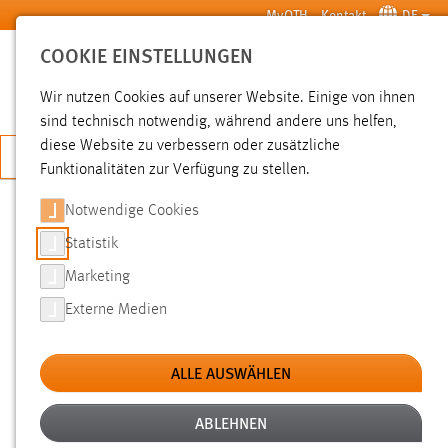
Zum Hauptinhalt springen
MyOTH
Kontakt
DE
COOKIE EINSTELLUNGEN
SUCHE
Wir nutzen Cookies auf unserer Website. Einige von ihnen
sind technisch notwendig, während andere uns helfen,
diese Website zu verbessern oder zusätzliche
JETZT BEWERBEN
Funktionalitäten zur Verfügung zu stellen.
Notwendige Cookies
SUCHE
Statistik
Marketing
FILTER
Externe Medien
Typ
ALLE AUSWÄHLEN
Erstellungsdatum
ABLEHNEN