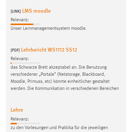
1 Jahr
LMS moodle
[LINK]
Relevanz:
Performance
Unser Lernmanagementsystem
moodle
.
Name:
staticfilecache
Lehrbericht WS1112 SS12
[PDF]
Zweck:
Für performante Seitenauslieferung wird in diesem Cookie
Relevanz:
gespeichert, ob man eingeloggt ist.
das Schwarze Brett akzeptabel an. Die Benutzung
verschiedener „Portale“ (Netstorage, Blackboard,
Sprachpräferenz
Moodle
, Primuss, etc) könnte einheitlicher gestaltet
werden. Die Kommunikation in verschiedenen Bereichen
Name:
site-language-preference
Lehre
Zweck:
Das Cookie speichert die gewählte Sprache der Website.
Relevanz:
Cookie Laufzeit:
zu den Vorlesungen und Praktika für die jeweiligen