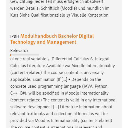
Gewichtung: Jeder Teil muss erfolgreich absolviert
werden Details: Schriftlich (
Moodle
) und mündlich Im
Kurs Siehe Qualifikationsziele 13 Visuelle Konzeption
Modulhandbuch Bachelor Digital
[PDF]
Technology and Management
Relevanz:
of one real variable 5. Differential Calculus 6. Integral
Calculus Literature Available via
Moodle
Internationality
(content-related) The course content is universally
applicable. Examination (If [...] • Depends on the
concrete used programming language (JAVA, Python,
C++, C#); will be specified in
Moodle
Internationality
(content-related) The content is valid in any international
software development [...] Literature Information about
relevant textbooks and collection of formulas will be
provided via
Moodle
. Internationality (content-related)
The course content is internationally relevant and