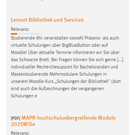
Zweck:
Dieser Cookie ist notwendig um sich an der Website
einloggen zu können.
Lernort Bibliothek und Services
Cookie Laufzeit:
Relevanz:
24 Stunden
Studierende Wir veranstalten sowohl Präsenz- als auch
virtuelle Schulungen über BigBlueButton oder auf
Moodle
! Über aktuelle Termine informieren wir Sie über
STATISTIK
das Schwarze Brett. Bei Fragen können Sie sich gerne [...]
Individueller Recherchesupport für Bacheloranden und
Statistik Cookies erfassen Informationen anonym.
Masterstudierende Mehrmodulare Schulungen in
Diese Informationen helfen uns zu verstehen, wie
unserem
Moodle
-Kurs „Schulungen der Bibliothek” (dort
unsere Besucher unsere Website nutzen.
sind auch die Aufzeichnungen der vergangenen
Schulungen e
Matomo
Name:
MAPR-hochschuluebergreifende Module
_pk_ref, _pk_cvar, _pk_id, _pk_ses
[PDF]
2025WiSe
Zweck:
Relevanz:
Zugriffsstatistik