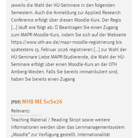
jeweils die Wahl der HÜ-Seminare in den folgenden
Conversion-Tracking
Semestern. Auch die Anmeldung zur Applied Research
Cookie Laufzeit:
Conference erfolgt über diesen
Moodle
-Kurs. Der Regis
3 Monate
[...] läuft wie folgt ab:  Beantragen Sie einen Zugang
zum MAPR-
Moodle
-Kurs, indem Sie sich auf der Webseite
Facebook Pixel
https://www.oth-aw.de/mapr-
moodle
-registrierung bis
spätestens 15. Februar 2026 registrieren [...] zur Wahl der
Name:
HÜ-Seminare Liebe MAPR-Studierende, die Wahl der HÜ-
_fbp
Seminare erfolgt über einen
Moodle
-Kurs an der OTH
Amberg-Weiden. Falls Sie bereits immatrikuliert sind,
Anbieter:
haben Sie bereits einen Zugang
Facebook
Zweck:
Conversion-Tracking
MHB ME SoSe26
[PDF]
Cookie Laufzeit:
Relevanz:
3 Monate
Teaching Material / Reading Skript sowie weitere
Informationen werden über das Lernmanagementsystem
„
Moodle
“ zur Verfügung gestellt. Internationalität