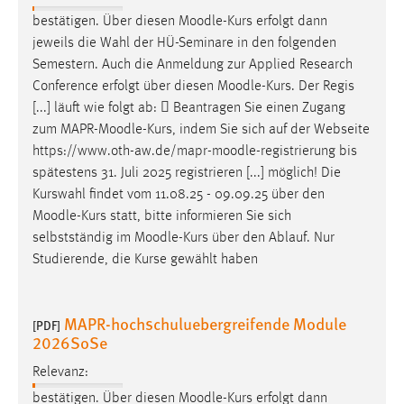
bestätigen. Über diesen
Moodle
-Kurs erfolgt dann
Cookie Laufzeit:
jeweils die Wahl der HÜ-Seminare in den folgenden
Max. 13 Monate
Semestern. Auch die Anmeldung zur Applied Research
Conference erfolgt über diesen
Moodle
-Kurs. Der Regis
[...] läuft wie folgt ab:  Beantragen Sie einen Zugang
MARKETING
zum MAPR-
Moodle
-Kurs, indem Sie sich auf der Webseite
https://www.oth-aw.de/mapr-
moodle
-registrierung bis
Marketing Cookies werden von Drittanbietern
spätestens 31. Juli 2025 registrieren [...] möglich! Die
verwendet, um personalisierte Werbung anzuzeigen.
Kurswahl findet vom 11.08.25 - 09.09.25 über den
Sie tun dies, indem sie Besucher über Websites
Moodle
-Kurs statt, bitte informieren Sie sich
hinweg verfolgen.
selbstständig im
Moodle
-Kurs über den Ablauf. Nur
Google Ads
Studierende, die Kurse gewählt haben
Name:
_gcl_au
MAPR-hochschuluebergreifende Module
[PDF]
2026SoSe
Anbieter:
Google Ireland Limited
Relevanz:
bestätigen. Über diesen
Moodle
-Kurs erfolgt dann
Zweck: