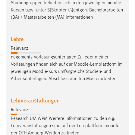
30 Tage
Studiengruppen befinden sich in den jeweiligen
moodle
-
Kursen bzw. unter S(Skripten):\Jüntgen. Bachelorarbeiten
(BA) / Masterarbeiten (MA) Informationen
Chat
Name:
Lehre
MibewSessionID, MIBEW_UserID, mibew_locale, mibew-
chat-frame-style-5e9dbeb1811c0446
Relevanz:
Zweck:
nagements Vorlesungsunterlagen Zu jeder meiner
Wird benötigt um die Chatfunktion nutzen zu können.
Vorlesungen finden sich auf der
Moodle
-Lernplattform im
jeweiligen
Moodle
-Kurs umfangreiche Studien- und
Cookie Laufzeit:
Arbeitsunterlagen. Abschlussarbeiten Masterarbeiten
MibewSessionID, mibew-chat-frame-style-
5e9dbeb1811c0446 = Sitzungslaufzeit, mibew_locale = 3
Jahre, MIBEW_UserID = 1 Jahr
Lehrveranstaltungen
Login
Relevanz:
Research UM WPM Weitere Informationen zu den o.g.
Name:
Lehrveranstaltungen sind auf der Lernplattform
moodle
fe_user, be_user, be_lastLoginProvider
der OTH Amberg-Weiden zu finden.