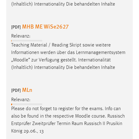
EXTERNE MEDIEN
(Inhaltlich) Internationality Die behandelten Inhalte
Um Inhalte von Videoplattformen und Social Media
Plattformen anzeigen zu können, werden von diesen
MHB ME WiSe2627
[PDF]
externen Medien Cookies gesetzt.
Relevanz:
YouTube
Teaching Material / Reading Skript sowie weitere
Informationen werden über das Lernmanagementsystem
„
Moodle
“ zur Verfügung gestellt. Internationalität
Vimeo
(Inhaltlich) Internationality Die behandelten Inhalte
MLn
[PDF]
Relevanz:
Please do not forget to register for the exams. Info can
also be found in the respective
Moodle
course. Russisch
Erstprüfer Zweitprüfer Termin Raum Russisch II Prusikin
König 29.06., 13