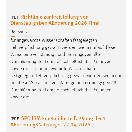
Zweck:
Dieser Cookie ist notwendig um sich an der Website
Richtlinie zur Freistellung von
[PDF]
einloggen zu können.
Dienstaufgaben AEnderung 2026 Final
Cookie Laufzeit:
Relevanz:
24 Stunden
für angewandte Wissenschaften festgelegten
Lehrverpflichtung gewährt werden, wenn nur auf diese
Weise
eine vollständige und ordnungsgemäße
STATISTIK
Durchführung der Lehre einschließlich der Prüfungen
Statistik Cookies erfassen Informationen anonym.
sowie die [...] für angewandte Wissenschaften
Diese Informationen helfen uns zu verstehen, wie
festgelegten Lehrverpflichtung gewährt werden, wenn nur
unsere Besucher unsere Website nutzen.
auf diese
Weise
eine vollständige und ordnungsgemäße
Durchführung der Lehre einschließlich der Prüfungen
Matomo
sowie die
Name:
_pk_ref, _pk_cvar, _pk_id, _pk_ses
SPO ISM konsolidierte Fassung der 1.
[PDF]
AEnderungssatzung v. 22.04.2026
Zweck:
Zugriffsstatistik