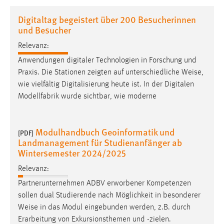
1 Jahr
Digitaltag begeistert über 200 Besucherinnen
und Besucher
Performance
Relevanz:
Name:
Anwendungen digitaler Technologien in Forschung und
staticfilecache
Praxis. Die Stationen zeigten auf unterschiedliche
Weise
,
wie vielfältig Digitalisierung heute ist. In der Digitalen
Zweck:
Modellfabrik wurde sichtbar, wie moderne
Für performante Seitenauslieferung wird in diesem Cookie
gespeichert, ob man eingeloggt ist.
Modulhandbuch Geoinformatik und
[PDF]
Sprachpräferenz
Landmanagement für Studienanfänger ab
Wintersemester 2024/2025
Name:
site-language-preference
Relevanz:
Partnerunternehmen ADBV erworbener Kompetenzen
Zweck:
sollen dual Studierende nach Möglichkeit in besonderer
Das Cookie speichert die gewählte Sprache der Website.
Weise
in das Modul eingebunden werden, z.B. durch
Cookie Laufzeit:
Erarbeitung von Exkursionsthemen und -zielen.