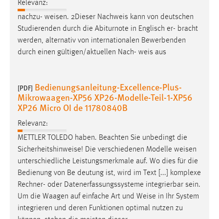
Relevanz:
Cookie Laufzeit:
nachzu-
weisen
. 2Dieser Nachweis kann von deutschen
Max. 13 Monate
Studierenden durch die Abiturnote in Englisch er- bracht
werden, alternativ von internationalen Bewerbenden
durch einen gültigen/aktuellen Nach-
weis
aus
MARKETING
Marketing Cookies werden von Drittanbietern
Bedienungsanleitung-Excellence-Plus-
[PDF]
verwendet, um personalisierte Werbung anzuzeigen.
Mikrowaagen-XP56 XP26-Modelle-Teil-1-XP56
XP26 Micro OI de 11780840B
Sie tun dies, indem sie Besucher über Websites
hinweg verfolgen.
Relevanz:
METTLER TOLEDO haben. Beachten Sie unbedingt die
Google Ads
Sicherheitshinweise! Die verschiedenen Modelle
weisen
Name:
unterschiedliche Leistungsmerkmale auf. Wo dies für die
_gcl_au
Bedienung von Be­ deutung ist, wird im Text [...] komplexe
Rechner- oder Datenerfassungssysteme integrierbar sein.
Anbieter:
Um die Waagen auf einfache Art und
Weise
in Ihr System
Google Ireland Limited
integrieren und deren Funktionen optimal nutzen zu
Zweck: