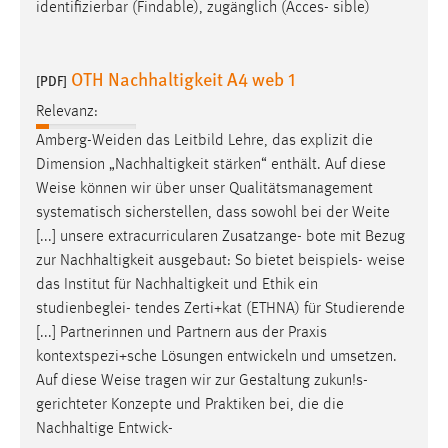
identifizierbar (Findable), zugänglich (Acces- sible)
OTH Nachhaltigkeit A4 web 1
[PDF]
Relevanz:
Amberg-Weiden das Leitbild Lehre, das explizit die
Dimension „Nachhaltigkeit stärken“ enthält. Auf diese
Weise
können wir über unser Qualitätsmanagement
systematisch sicherstellen, dass sowohl bei der Weite
[...] unsere extracurricularen Zusatzange- bote mit Bezug
zur Nachhaltigkeit ausgebaut: So bietet beispiels-
weise
das Institut für Nachhaltigkeit und Ethik ein
studienbeglei- tendes Zerti+kat (ETHNA) für Studierende
[...] Partnerinnen und Partnern aus der Praxis
kontextspezi+sche Lösungen entwickeln und umsetzen.
Auf diese
Weise
tragen wir zur Gestaltung zukun!s-
gerichteter Konzepte und Praktiken bei, die die
Nachhaltige Entwick-