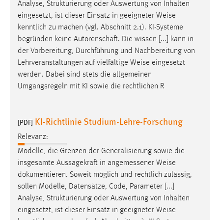
EXTERNE MEDIEN
Analyse, Strukturierung oder Auswertung von Inhalten
eingesetzt, ist dieser Einsatz in geeigneter
Weise
Um Inhalte von Videoplattformen und Social Media
kenntlich zu machen (vgl. Abschnitt 2.1). KI-Systeme
Plattformen anzeigen zu können, werden von diesen
begründen keine Autorenschaft. Die wissen [...] kann in
externen Medien Cookies gesetzt.
der Vorbereitung, Durchführung und Nachbereitung von
Lehrveranstaltungen auf vielfältige
Weise
eingesetzt
YouTube
werden. Dabei sind stets die allgemeinen
Umgangsregeln mit KI sowie die rechtlichen R
Vimeo
KI-Richtlinie Studium-Lehre-Forschung
[PDF]
Relevanz:
Modelle, die Grenzen der Generalisierung sowie die
insgesamte Aussagekraft in angemessener
Weise
dokumentieren. Soweit möglich und rechtlich zulässig,
sollen Modelle, Datensätze, Code, Parameter [...]
Analyse, Strukturierung oder Auswertung von Inhalten
eingesetzt, ist dieser Einsatz in geeigneter
Weise