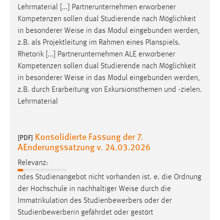
30 Tage
Lehrmaterial [...] Partnerunternehmen erworbener
Kompetenzen sollen dual Studierende nach Möglichkeit
Chat
in besonderer
Weise
in das Modul eingebunden werden,
z.B. als Projektleitung im Rahmen eines Planspiels.
Name:
Rhetorik [...] Partnerunternehmen ALE erworbener
MibewSessionID, MIBEW_UserID, mibew_locale, mibew-
Kompetenzen sollen dual Studierende nach Möglichkeit
chat-frame-style-5e9dbeb1811c0446
in besonderer
Weise
in das Modul eingebunden werden,
z.B. durch Erarbeitung von Exkursionsthemen und -zielen.
Zweck:
Wird benötigt um die Chatfunktion nutzen zu können.
Lehrmaterial
Cookie Laufzeit:
MibewSessionID, mibew-chat-frame-style-
Konsolidierte Fassung der 7.
[PDF]
5e9dbeb1811c0446 = Sitzungslaufzeit, mibew_locale = 3
AEnderungssatzung v. 24.03.2026
Jahre, MIBEW_UserID = 1 Jahr
Relevanz:
ndes Studienangebot nicht vorhanden ist. e. die Ordnung
Login
der Hochschule in nachhaltiger
Weise
durch die
Name:
Immatrikulation des Studienbewerbers oder der
fe_user, be_user, be_lastLoginProvider
Studienbewerberin gefährdet oder gestört