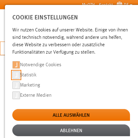
Zum Hauptinhalt springen
MyOTH
Kontakt
DE
COOKIE EINSTELLUNGEN
SUCHE
Wir nutzen Cookies auf unserer Website. Einige von ihnen
sind technisch notwendig, während andere uns helfen,
diese Website zu verbessern oder zusätzliche
JETZT BEWERBEN
Funktionalitäten zur Verfügung zu stellen.
Notwendige Cookies
SUCHE
Statistik
Marketing
FILTER
Externe Medien
Typ
ALLE AUSWÄHLEN
Erstellungsdatum
ABLEHNEN