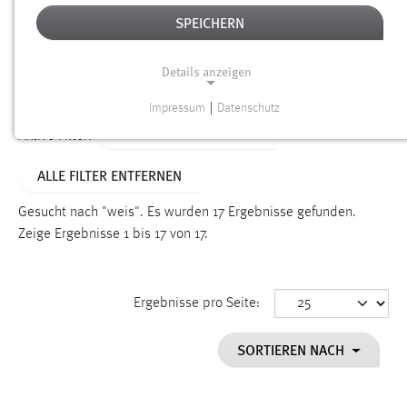
SPEICHERN
Alter
Details anzeigen
SUCHEN
Impressum
|
Datenschutz
NOTWENDIGE COOKIES
ALTER: 1 BIS 6 MONATE
Aktive Filter:
Notwendige Cookies ermöglichen grundlegende
ALLE FILTER ENTFERNEN
Funktionen und sind für die einwandfreie Funktion der
Website erforderlich.
Gesucht nach "weis".
Es wurden 17 Ergebnisse gefunden.
Zeige Ergebnisse 1 bis 17 von 17.
Einverständnis
Name:
cookie_consent
Ergebnisse pro Seite:
Zweck:
SORTIEREN NACH
Dieser Cookie speichert die ausgewählten Einverständnis-
Optionen des Benutzers
Cookie Laufzeit: