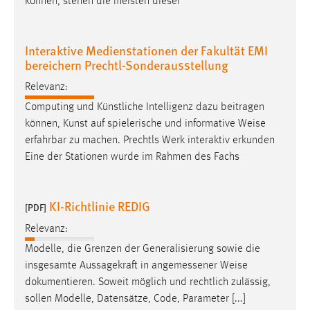
können, stehen die meisten dieser
Conversion-Tracking
Cookie Laufzeit:
Interaktive Medienstationen der Fakultät EMI
3 Monate
bereichern Prechtl-Sonderausstellung
Relevanz:
Facebook Pixel
Computing und Künstliche Intelligenz dazu beitragen
Name:
können, Kunst auf spielerische und informative
Weise
_fbp
erfahrbar zu machen. Prechtls Werk interaktiv erkunden
Eine der Stationen wurde im Rahmen des Fachs
Anbieter:
Facebook
KI-Richtlinie REDIG
Zweck:
[PDF]
Conversion-Tracking
Relevanz:
Cookie Laufzeit:
Modelle, die Grenzen der Generalisierung sowie die
3 Monate
insgesamte Aussagekraft in angemessener
Weise
dokumentieren. Soweit möglich und rechtlich zulässig,
sollen Modelle, Datensätze, Code, Parameter [...]