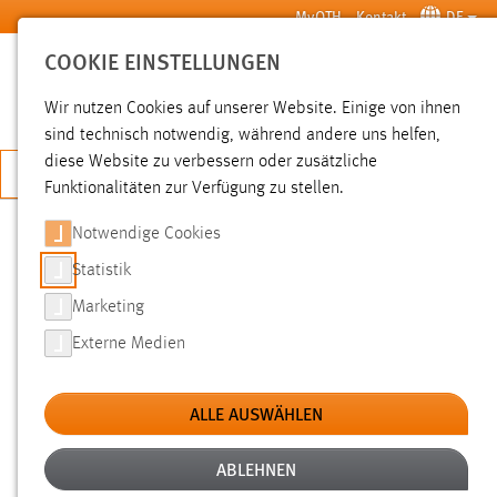
Zum Hauptinhalt springen
MyOTH
Kontakt
DE
COOKIE EINSTELLUNGEN
SUCHE
Wir nutzen Cookies auf unserer Website. Einige von ihnen
sind technisch notwendig, während andere uns helfen,
diese Website zu verbessern oder zusätzliche
JETZT BEWERBEN
Funktionalitäten zur Verfügung zu stellen.
Notwendige Cookies
SUCHE
Statistik
Marketing
FILTER
Externe Medien
Typ
ALLE AUSWÄHLEN
Erstellungsdatum
ABLEHNEN