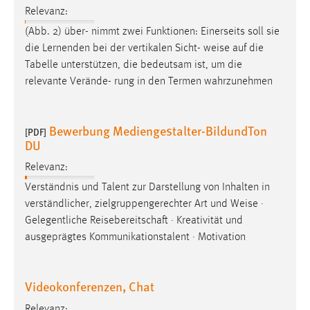
Relevanz:
1 Jahr
(Abb. 2) über- nimmt zwei Funktionen: Einerseits soll sie
die Lernenden bei der vertikalen Sicht-
weise
auf die
Performance
Tabelle unterstützen, die bedeutsam ist, um die
Name:
relevante Verände- rung in den Termen wahrzunehmen
staticfilecache
Zweck:
Bewerbung Mediengestalter-BildundTon
[PDF]
Für performante Seitenauslieferung wird in diesem Cookie
DU
gespeichert, ob man eingeloggt ist.
Relevanz:
Verständnis und Talent zur Darstellung von Inhalten in
Sprachpräferenz
verständlicher, zielgruppengerechter Art und
Weise
·
Name:
Gelegentliche Reisebereitschaft · Kreativität und
site-language-preference
ausgeprägtes Kommunikationstalent · Motivation
Zweck:
Das Cookie speichert die gewählte Sprache der Website.
Videokonferenzen, Chat
Cookie Laufzeit:
Relevanz: