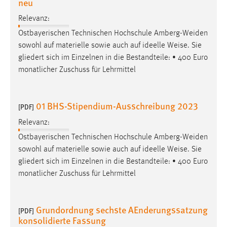
neu
Cookie Laufzeit:
Relevanz:
Max. 13 Monate
Ostbayerischen Technischen Hochschule Amberg-Weiden
sowohl auf materielle sowie auch auf ideelle
Weise
. Sie
gliedert sich im Einzelnen in die Bestandteile: • 400 Euro
MARKETING
monatlicher Zuschuss für Lehrmittel
Marketing Cookies werden von Drittanbietern
verwendet, um personalisierte Werbung anzuzeigen.
01 BHS-Stipendium-Ausschreibung 2023
[PDF]
Sie tun dies, indem sie Besucher über Websites
hinweg verfolgen.
Relevanz:
Ostbayerischen Technischen Hochschule Amberg-Weiden
Google Ads
sowohl auf materielle sowie auch auf ideelle
Weise
. Sie
gliedert sich im Einzelnen in die Bestandteile: • 400 Euro
Name:
monatlicher Zuschuss für Lehrmittel
_gcl_au
Anbieter:
Grundordnung sechste AEnderungssatzung
Google Ireland Limited
[PDF]
konsolidierte Fassung
Zweck: