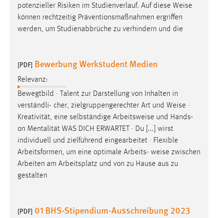
potenzieller Risiken im Studienverlauf. Auf diese
Weise
Zweck:
können rechtzeitig Präventionsmaßnahmen ergriffen
Dieser Cookie ist notwendig um sich an der Website
einloggen zu können.
werden, um Studienabbrüche zu verhindern und die
Cookie Laufzeit:
24 Stunden
Bewerbung Werkstudent Medien
[PDF]
Relevanz:
Bewegtbild · Talent zur Darstellung von Inhalten in
STATISTIK
verständli- cher, zielgruppengerechter Art und
Weise
·
Statistik Cookies erfassen Informationen anonym.
Kreativität, eine selbständige Arbeitsweise und Hands-
Diese Informationen helfen uns zu verstehen, wie
on Mentalität WAS DICH ERWARTET · Du [...] wirst
unsere Besucher unsere Website nutzen.
individuell und zielführend eingearbeitet · Flexible
Arbeitsformen, um eine optimale Arbeits-
weise
zwischen
Matomo
Arbeiten am Arbeitsplatz und von zu Hause aus zu
gestalten
Name:
_pk_ref, _pk_cvar, _pk_id, _pk_ses
Zweck:
01 BHS-Stipendium-Ausschreibung 2023
[PDF]
Zugriffsstatistik