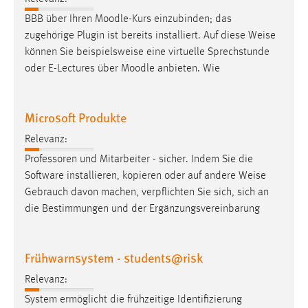
30 Tage
BBB über Ihren Moodle-Kurs einzubinden; das
zugehörige Plugin ist bereits installiert. Auf diese
Weise
Chat
können Sie beispielsweise eine virtuelle Sprechstunde
oder E-Lectures über Moodle anbieten. Wie
Name:
MibewSessionID, MIBEW_UserID, mibew_locale, mibew-
chat-frame-style-5e9dbeb1811c0446
Microsoft Produkte
Zweck:
Relevanz:
Wird benötigt um die Chatfunktion nutzen zu können.
Professoren und Mitarbeiter - sicher. Indem Sie die
Cookie Laufzeit:
Software installieren, kopieren oder auf andere
Weise
MibewSessionID, mibew-chat-frame-style-
Gebrauch davon machen, verpflichten Sie sich, sich an
5e9dbeb1811c0446 = Sitzungslaufzeit, mibew_locale = 3
die Bestimmungen und der Ergänzungsvereinbarung
Jahre, MIBEW_UserID = 1 Jahr
Login
Frühwarnsystem - students@risk
Name:
Relevanz:
fe_user, be_user, be_lastLoginProvider
System ermöglicht die frühzeitige Identifizierung