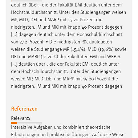
EXTERNE MEDIEN
deutlich über-, die der Fakultät EMI deutlich unter dem
Um Inhalte von Videoplattformen und Social Media
Hochschuldurchschnitt. Unter den Studiengängen
weisen
Plattformen anzeigen zu können, werden von diesen
MP, MLD, DEI und MARP mit 15-20 Prozent die
externen Medien Cookies gesetzt.
niedrigsten, IM und MKI mit knapp 40 Prozent dagegen
[...] dagegen deutlich unter dem Hochschuldurchschnitt
YouTube
von 27,2 Prozent. • Die niedrigsten Rücklaufquoten
weisen
die Studiengänge MP (15,4%), MLD (19,6%) sowie
DEI und MARP (je 20%) der Fakultäten EMI und WEBIS
Vimeo
[...] deutlich über-, die der Fakultät EMI deutlich unter
dem Hochschuldurchschnitt. Unter den Studiengängen
weisen
MP, MLD, DEI und MARP mit 15-20 Prozent die
niedrigsten, IM und MKI mit knapp 40 Prozent dagegen
Referenzen
Relevanz:
interaktive Aufgaben und kombiniert theoretische
Erläuterungen und praktische Übungen. Auf diese
Weise