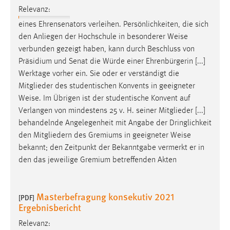
Relevanz:
Conversion-Tracking
eines Ehrensenators verleihen. Persönlichkeiten, die sich
Cookie Laufzeit:
den Anliegen der Hochschule in besonderer
Weise
3 Monate
verbunden gezeigt haben, kann durch Beschluss von
Präsidium und Senat die Würde einer Ehrenbürgerin [...]
Facebook Pixel
Werktage vorher ein. Sie oder er verständigt die
Mitglieder des studentischen Konvents in geeigneter
Name:
Weise
. Im Übrigen ist der studentische Konvent auf
_fbp
Verlangen von mindestens 25 v. H. seiner Mitglieder [...]
Anbieter:
behandelnde Angelegenheit mit Angabe der Dringlichkeit
Facebook
den Mitgliedern des Gremiums in geeigneter
Weise
bekannt; den Zeitpunkt der Bekanntgabe vermerkt er in
Zweck:
den das jeweilige Gremium betreffenden Akten
Conversion-Tracking
Cookie Laufzeit:
3 Monate
Masterbefragung konsekutiv 2021
[PDF]
Ergebnisbericht
Relevanz: