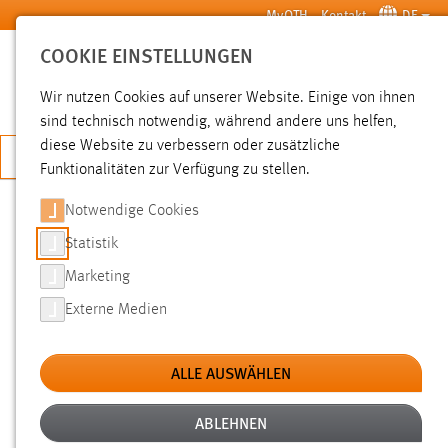
Zum Hauptinhalt springen
MyOTH
Kontakt
DE
COOKIE EINSTELLUNGEN
SUCHE
Wir nutzen Cookies auf unserer Website. Einige von ihnen
sind technisch notwendig, während andere uns helfen,
diese Website zu verbessern oder zusätzliche
JETZT BEWERBEN
Funktionalitäten zur Verfügung zu stellen.
Notwendige Cookies
SUCHE
Statistik
Marketing
FILTER
Externe Medien
Typ
ALLE AUSWÄHLEN
Erstellungsdatum
ABLEHNEN