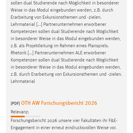
EXTERNE MEDIEN
sollen dual Studierende nach Möglichkeit in besonderer
Weise
in das Modul eingebunden werden, z.B. durch
Um Inhalte von Videoplattformen und Social Media
Erarbeitung von Exkursionsthemen und -zielen.
Plattformen anzeigen zu können, werden von diesen
Lehrmaterial [...] Partnerunternehmen erworbener
externen Medien Cookies gesetzt.
Kompetenzen sollen dual Studierende nach Möglichkeit
in besonderer
Weise
in das Modul eingebunden werden,
YouTube
z.B. als Projektleitung im Rahmen eines Planspiels.
Rhetorik [...] Partnerunternehmen ALE erworbener
Vimeo
Kompetenzen sollen dual Studierende nach Möglichkeit
in besonderer
Weise
in das Modul eingebunden werden,
z.B. durch Erarbeitung von Exkursionsthemen und -zielen.
Lehrmaterial
OTH AW Forschungsbericht 2026
[PDF]
Relevanz:
Forschungsbericht 2026 unsere vier Fakultäten ihr F&E-
Engagement in einer erneut eindrucksvollen
Weise
vor.