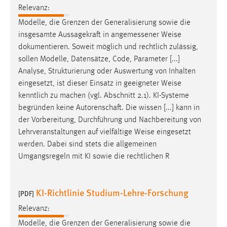
Zweck:
Relevanz:
Dieser Cookie ist notwendig um sich an der Website
Modelle, die Grenzen der Generalisierung sowie die
einloggen zu können.
insgesamte Aussagekraft in angemessener
Weise
dokumentieren. Soweit möglich und rechtlich zulässig,
Cookie Laufzeit:
sollen Modelle, Datensätze, Code, Parameter [...]
24 Stunden
Analyse, Strukturierung oder Auswertung von Inhalten
eingesetzt, ist dieser Einsatz in geeigneter
Weise
kenntlich zu machen (vgl. Abschnitt 2.1). KI-Systeme
STATISTIK
begründen keine Autorenschaft. Die wissen [...] kann in
Statistik Cookies erfassen Informationen anonym.
der Vorbereitung, Durchführung und Nachbereitung von
Diese Informationen helfen uns zu verstehen, wie
Lehrveranstaltungen auf vielfältige
Weise
eingesetzt
unsere Besucher unsere Website nutzen.
werden. Dabei sind stets die allgemeinen
Umgangsregeln mit KI sowie die rechtlichen R
Matomo
Name:
KI-Richtlinie Studium-Lehre-Forschung
[PDF]
_pk_ref, _pk_cvar, _pk_id, _pk_ses
Relevanz:
Zweck:
Modelle, die Grenzen der Generalisierung sowie die
Zugriffsstatistik