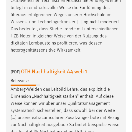
Ostbayerischen Technischen Hochschule Amberg-Weiden
belegt in eindrucksvoller
Weise
die Fortführung des
überaus erfolgreichen Weges unserer Hochschule im
Wissens- und Technologietransfer [...] ng nicht moderiert.
Das bedeutet, dass Studie- rende mit unterschiedlichen
HZB-Noten in gleicher
Weise
von der Nutzung des
digitalen Lernbausteins profitieren, was dessen
heterogenitätssensitive Wirksamkeit
OTH Nachhaltigkeit A4 web 1
[PDF]
Relevanz:
Amberg-Weiden das Leitbild Lehre, das explizit die
Dimension „Nachhaltigkeit stärken“ enthält. Auf diese
Weise
können wir über unser Qualitätsmanagement
systematisch sicherstellen, dass sowohl bei der Weite
[...] unsere extracurricularen Zusatzange- bote mit Bezug
zur Nachhaltigkeit ausgebaut: So bietet beispiels-
weise
das Institut für Nachhaltigkeit und Ethik ein