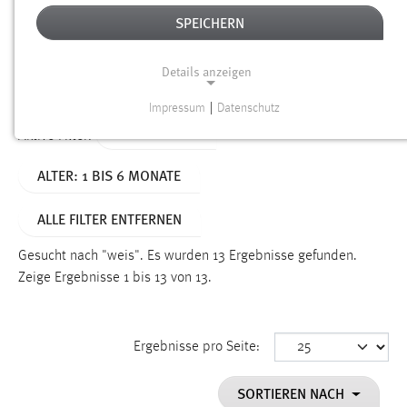
SPEICHERN
Alter
Details anzeigen
SUCHEN
Impressum
|
Datenschutz
NOTWENDIGE COOKIES
TYP: DATEIEN
Aktive Filter:
Notwendige Cookies ermöglichen grundlegende
ALTER: 1 BIS 6 MONATE
Funktionen und sind für die einwandfreie Funktion der
Website erforderlich.
ALLE FILTER ENTFERNEN
Einverständnis
Gesucht nach "weis".
Es wurden 13 Ergebnisse gefunden.
Name:
Zeige Ergebnisse 1 bis 13 von 13.
cookie_consent
Zweck:
Ergebnisse pro Seite:
Dieser Cookie speichert die ausgewählten Einverständnis-
Optionen des Benutzers
SORTIEREN NACH
Cookie Laufzeit: