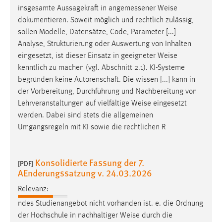
insgesamte Aussagekraft in angemessener
Weise
Cookie Laufzeit:
dokumentieren. Soweit möglich und rechtlich zulässig,
Max. 13 Monate
sollen Modelle, Datensätze, Code, Parameter [...]
Analyse, Strukturierung oder Auswertung von Inhalten
eingesetzt, ist dieser Einsatz in geeigneter
Weise
MARKETING
kenntlich zu machen (vgl. Abschnitt 2.1). KI-Systeme
begründen keine Autorenschaft. Die wissen [...] kann in
Marketing Cookies werden von Drittanbietern
der Vorbereitung, Durchführung und Nachbereitung von
verwendet, um personalisierte Werbung anzuzeigen.
Lehrveranstaltungen auf vielfältige
Weise
eingesetzt
Sie tun dies, indem sie Besucher über Websites
werden. Dabei sind stets die allgemeinen
hinweg verfolgen.
Umgangsregeln mit KI sowie die rechtlichen R
Google Ads
Konsolidierte Fassung der 7.
Name:
[PDF]
AEnderungssatzung v. 24.03.2026
_gcl_au
Relevanz:
Anbieter:
Google Ireland Limited
ndes Studienangebot nicht vorhanden ist. e. die Ordnung
der Hochschule in nachhaltiger
Weise
durch die
Zweck: