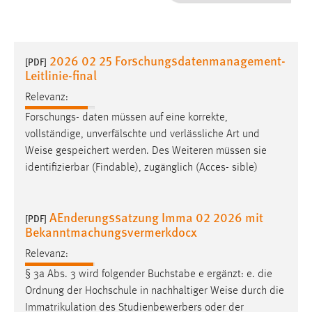
1 Jahr
Performance
2026 02 25 Forschungsdatenmanagement-
[PDF]
Leitlinie-final
Name:
staticfilecache
Relevanz:
Forschungs- daten müssen auf eine korrekte,
Zweck:
vollständige, unverfälschte und verlässliche Art und
Für performante Seitenauslieferung wird in diesem Cookie
Weise
gespeichert werden. Des Weiteren müssen sie
gespeichert, ob man eingeloggt ist.
identifizierbar (Findable), zugänglich (Acces- sible)
Sprachpräferenz
AEnderungssatzung Imma 02 2026 mit
[PDF]
Name:
Bekanntmachungsvermerkdocx
site-language-preference
Relevanz:
Zweck:
§ 3a Abs. 3 wird folgender Buchstabe e ergänzt: e. die
Das Cookie speichert die gewählte Sprache der Website.
Ordnung der Hochschule in nachhaltiger
Weise
durch die
Cookie Laufzeit:
Immatrikulation des Studienbewerbers oder der