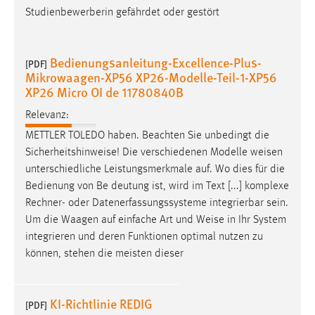
30 Tage
Studienbewerberin gefährdet oder gestört
Chat
Bedienungsanleitung-Excellence-Plus-
[PDF]
Name:
Mikrowaagen-XP56 XP26-Modelle-Teil-1-XP56
XP26 Micro OI de 11780840B
MibewSessionID, MIBEW_UserID, mibew_locale, mibew-
chat-frame-style-5e9dbeb1811c0446
Relevanz:
Zweck:
METTLER TOLEDO haben. Beachten Sie unbedingt die
Wird benötigt um die Chatfunktion nutzen zu können.
Sicherheitshinweise! Die verschiedenen Modelle
weisen
unterschiedliche Leistungsmerkmale auf. Wo dies für die
Cookie Laufzeit:
Bedienung von Be­ deutung ist, wird im Text [...] komplexe
MibewSessionID, mibew-chat-frame-style-
5e9dbeb1811c0446 = Sitzungslaufzeit, mibew_locale = 3
Rechner- oder Datenerfassungssysteme integrierbar sein.
Jahre, MIBEW_UserID = 1 Jahr
Um die Waagen auf einfache Art und
Weise
in Ihr System
integrieren und deren Funktionen optimal nutzen zu
können, stehen die meisten dieser
Login
Name:
KI-Richtlinie REDIG
fe_user, be_user, be_lastLoginProvider
[PDF]