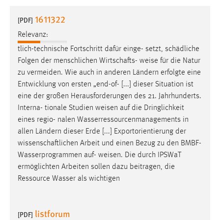
1 Jahr
1611322
[PDF]
Relevanz:
Performance
tlich-technische Fortschritt dafür einge- setzt, schädliche
Name:
Folgen der menschlichen Wirtschafts-
weise
für die Natur
staticfilecache
zu vermeiden. Wie auch in anderen Ländern erfolgte eine
Entwicklung von ersten „end-of- [...] dieser Situation ist
Zweck:
eine der großen Herausforderungen des 21. Jahrhunderts.
Für performante Seitenauslieferung wird in diesem Cookie
gespeichert, ob man eingeloggt ist.
Interna- tionale Studien
weisen
auf die Dringlichkeit
eines regio- nalen Wasserressourcenmanagements in
allen Ländern dieser Erde [...] Exportorientierung der
Sprachpräferenz
wissenschaftlichen Arbeit und einen Bezug zu den BMBF-
Name:
Wasserprogrammen auf-
weisen
. Die durch IPSWaT
site-language-preference
ermöglichten Arbeiten sollen dazu beitragen, die
Ressource Wasser als wichtigen
Zweck:
Das Cookie speichert die gewählte Sprache der Website.
listforum
Cookie Laufzeit:
[PDF]