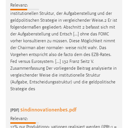
30 Tage
Relevanz:
institutionellen Struktur, der Aufgabenstellung und der
Chat
geldpolitischen Strategie in vergleichender
Weise
.2 Er ist
folgendermaßen gegliedert: Abschnitt 2 befasst sich mit
Name:
der Aufgabenstellung und Entsch [...] ohne das FOMC
MibewSessionID, MIBEW_UserID, mibew_locale, mibew-
vorher konsultieren zu müssen. Diese Möglichkeit nimmt
chat-frame-style-5e9dbeb1811c0446
der Chairman aber normaler-
weise
nicht wahr. Das
Zweck:
Vorgehen entspricht also de facto dem des EZB-Rates.
Wird benötigt um die Chatfunktion nutzen zu können.
Fed versus Eurosystem: [...] 132 Franz Seitz V.
Zusammenfassung Der vorliegende Beitrag analysierte in
Cookie Laufzeit:
vergleichender
Weise
die institutionelle Struktur
MibewSessionID, mibew-chat-frame-style-
5e9dbeb1811c0446 = Sitzungslaufzeit, mibew_locale = 3
(Aufgabe, Entscheidungsstruktur) und die geldpolitische
Jahre, MIBEW_UserID = 1 Jahr
Strategie des
Login
sindinnovationenbes.pdf
[PDF]
Name:
Relevanz:
fe_user, be_user, be_lastLoginProvider
12% nur Produktinno- vationen realisiert werden (IPRt-1 =