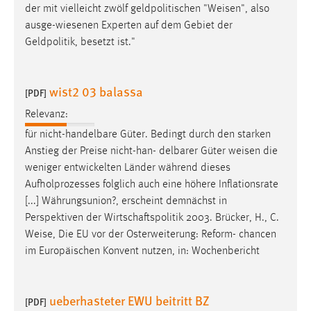
der mit vielleicht zwölf geldpolitischen "
Weisen
", also
Conversion-Tracking
ausge-wiesenen Experten auf dem Gebiet der
Cookie Laufzeit:
Geldpolitik, besetzt ist."
3 Monate
wist2 03 balassa
[PDF]
Facebook Pixel
Relevanz:
Name:
für nicht-handelbare Güter. Bedingt durch den starken
_fbp
Anstieg der Preise nicht-han- delbarer Güter
weisen
die
Anbieter:
weniger entwickelten Länder während dieses
Facebook
Aufholprozesses folglich auch eine höhere Inflationsrate
[...] Währungsunion?, erscheint demnächst in
Zweck:
Perspektiven der Wirtschaftspolitik 2003. Brücker, H., C.
Conversion-Tracking
Weise
, Die EU vor der Osterweiterung: Reform- chancen
Cookie Laufzeit:
im Europäischen Konvent nutzen, in: Wochenbericht
3 Monate
ueberhasteter EWU beitritt BZ
[PDF]