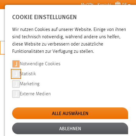
Zum Hauptinhalt springen
MyOTH
Kontakt
DE
COOKIE EINSTELLUNGEN
SUCHE
Wir nutzen Cookies auf unserer Website. Einige von ihnen
sind technisch notwendig, während andere uns helfen,
diese Website zu verbessern oder zusätzliche
JETZT BEWERBEN
Funktionalitäten zur Verfügung zu stellen.
Notwendige Cookies
SUCHE
Statistik
Marketing
FILTER
Externe Medien
Typ
ALLE AUSWÄHLEN
Erstellungsdatum
ABLEHNEN