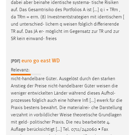
dabei aber beinahe identische systema- tische Risiken
auf. Das Gesamtrisiko des Portfolios A ist [...] q i + TRm ,
da TRm = erm. (8) Investmentstrategien mit identischem [
und unterschied- lichem q
weisen
folglich differierende
TR auf. Das JA er- möglicht im Gegensatz zur TR und zur
SR kein einwand- freies
euro go east WD
[PDF]
Relevanz:
nicht-handelbare Güter. Ausgelöst durch den starken
Anstieg der Preise nicht-handelbarer Güter
weisen
die
weniger entwickelten Länder während dieses Aufhol-
prozesses folglich auch eine höhere Infl [...] ewerk für die
Praxis bestens bewährt. Die materialrei- che Darstellung
verzahnt in vorbildlicher
Weise
theoretische Grundlagen
mit geld- politischer Praxis. Die neu bearbeitete 4.
Auflage berücksichtigt [...] Tel. 0711/242060 • Fax