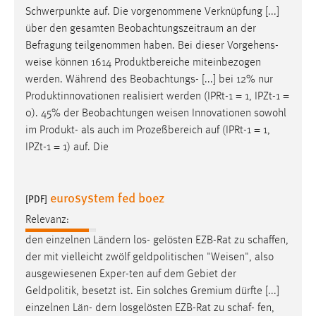
Schwerpunkte auf. Die vorgenommene Verknüpfung [...]
Cookie Laufzeit:
über den gesamten Beobachtungszeitraum an der
Max. 13 Monate
Befragung teilgenommen haben. Bei dieser Vorgehens-
weise
können 1614 Produktbereiche miteinbezogen
werden. Während des Beobachtungs- [...] bei 12% nur
MARKETING
Produktinnovationen realisiert werden (IPRt-1 = 1, IPZt-1 =
0). 45% der Beobachtungen
weisen
Innovationen sowohl
Marketing Cookies werden von Drittanbietern
im Produkt- als auch im Prozeßbereich auf (IPRt-1 = 1,
verwendet, um personalisierte Werbung anzuzeigen.
IPZt-1 = 1) auf. Die
Sie tun dies, indem sie Besucher über Websites
hinweg verfolgen.
eurosystem fed boez
[PDF]
Google Ads
Relevanz:
Name:
den einzelnen Ländern los- gelösten EZB-Rat zu schaffen,
_gcl_au
der mit vielleicht zwölf geldpolitischen "
Weisen
", also
Anbieter:
ausgewiesenen Exper-ten auf dem Gebiet der
Google Ireland Limited
Geldpolitik, besetzt ist. Ein solches Gremium dürfte [...]
einzelnen Län- dern losgelösten EZB-Rat zu schaf- fen,
Zweck: