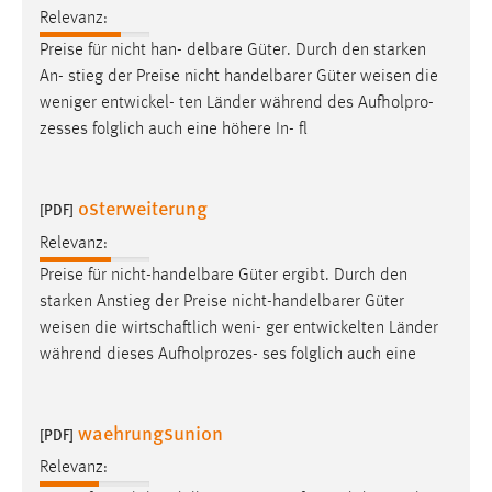
EXTERNE MEDIEN
Relevanz:
Um Inhalte von Videoplattformen und Social Media
Preise für nicht han- delbare Güter. Durch den starken
Plattformen anzeigen zu können, werden von diesen
An- stieg der Preise nicht handelbarer Güter
weisen
die
externen Medien Cookies gesetzt.
weniger entwickel- ten Länder während des Aufholpro-
zesses folglich auch eine höhere In- fl
YouTube
osterweiterung
[PDF]
Vimeo
Relevanz:
Preise für nicht-handelbare Güter ergibt. Durch den
starken Anstieg der Preise nicht-handelbarer Güter
weisen
die wirtschaftlich weni- ger entwickelten Länder
während dieses Aufholprozes- ses folglich auch eine
waehrungsunion
[PDF]
Relevanz: