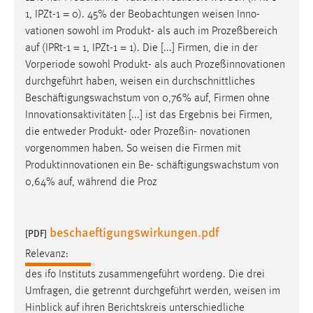
Zweck:
1, IPZt-1 = 0). 45% der Beobachtungen
weisen
Inno-
Dieser Cookie ist notwendig um sich an der Website
vationen sowohl im Produkt- als auch im Prozeßbereich
einloggen zu können.
auf (IPRt-1 = 1, IPZt-1 = 1). Die [...] Firmen, die in der
Vorperiode sowohl Produkt- als auch Prozeßinnovationen
Cookie Laufzeit:
durchgeführt haben,
weisen
ein durchschnittliches
24 Stunden
Beschäftigungswachstum von 0,76% auf, Firmen ohne
Innovationsaktivitäten [...] ist das Ergebnis bei Firmen,
die entweder Produkt- oder Prozeßin- novationen
STATISTIK
vorgenommen haben. So
weisen
die Firmen mit
Statistik Cookies erfassen Informationen anonym.
Produktinnovationen ein Be- schäftigungswachstum von
Diese Informationen helfen uns zu verstehen, wie
0,64% auf, während die Proz
unsere Besucher unsere Website nutzen.
Matomo
beschaeftigungswirkungen.pdf
[PDF]
Relevanz:
Name:
_pk_ref, _pk_cvar, _pk_id, _pk_ses
des ifo Instituts zusammengeführt worden9. Die drei
Umfragen, die getrennt durchgeführt werden,
weisen
im
Zweck:
Hinblick auf ihren Berichtskreis unterschiedliche
Zugriffsstatistik