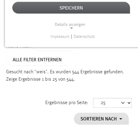
SPEICHERN
Alter
Details anzeigen
SUCHEN
Impressum
|
Datenschutz
NOTWENDIGE COOKIES
TYP: DATEIEN
Aktive Filter:
Notwendige Cookies ermöglichen grundlegende
ALLE FILTER ENTFERNEN
Funktionen und sind für die einwandfreie Funktion der
Website erforderlich.
Gesucht nach "weis".
Es wurden 544 Ergebnisse gefunden.
Zeige Ergebnisse 1 bis 25 von 544.
Einverständnis
Name:
cookie_consent
Ergebnisse pro Seite:
Zweck:
SORTIEREN NACH
Dieser Cookie speichert die ausgewählten Einverständnis-
Optionen des Benutzers
Cookie Laufzeit: