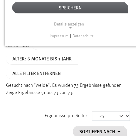
SPEICHERN
Alter
Details anzeigen
SUCHEN
Impressum
|
Datenschutz
NOTWENDIGE COOKIES
TYP: SEITEN
Aktive Filter:
Notwendige Cookies ermöglichen grundlegende
ALTER: 6 MONATE BIS 1 JAHR
Funktionen und sind für die einwandfreie Funktion der
Website erforderlich.
ALLE FILTER ENTFERNEN
Einverständnis
Gesucht nach "weide".
Es wurden 73 Ergebnisse gefunden.
Name:
Zeige Ergebnisse 51 bis 73 von 73.
cookie_consent
Zweck:
Ergebnisse pro Seite:
Dieser Cookie speichert die ausgewählten Einverständnis-
Optionen des Benutzers
SORTIEREN NACH
Cookie Laufzeit: