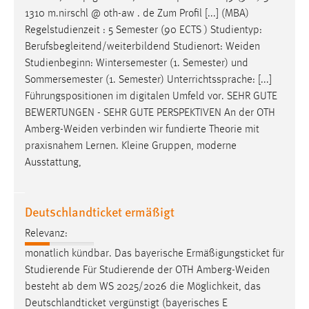
1310 m.nirschl @ oth-aw . de Zum Profil [...] (MBA)
Conversion-Tracking
Regelstudienzeit : 5 Semester (90 ECTS ) Studientyp:
Cookie Laufzeit:
Berufsbegleitend/weiterbildend Studienort:
Weiden
3 Monate
Studienbeginn: Wintersemester (1. Semester) und
Sommersemester (1. Semester) Unterrichtssprache: [...]
Facebook Pixel
Führungspositionen im digitalen Umfeld vor. SEHR GUTE
BEWERTUNGEN - SEHR GUTE PERSPEKTIVEN An der OTH
Name:
Amberg-Weiden
verbinden wir fundierte Theorie mit
_fbp
praxisnahem Lernen. Kleine Gruppen, moderne
Ausstattung,
Anbieter:
Facebook
Zweck:
Deutschlandticket ermäßigt
Conversion-Tracking
Relevanz:
Cookie Laufzeit:
monatlich kündbar. Das bayerische Ermäßigungsticket für
3 Monate
Studierende Für Studierende der OTH
Amberg-Weiden
besteht ab dem WS 2025/2026 die Möglichkeit, das
Deutschlandticket vergünstigt (bayerisches E