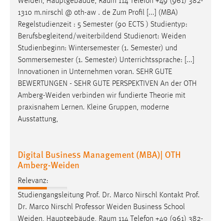
Weiden
, Hauptgebäude, Raum 114 Telefon +49 (961) 382-
1310 m.nirschl @ oth-aw . de Zum Profil [...] (MBA)
Cookie Laufzeit:
Regelstudienzeit : 5 Semester (90 ECTS ) Studientyp:
Max. 13 Monate
Berufsbegleitend/weiterbildend Studienort:
Weiden
Studienbeginn: Wintersemester (1. Semester) und
Sommersemester (1. Semester) Unterrichtssprache: [...]
MARKETING
Innovationen in Unternehmen voran. SEHR GUTE
Marketing Cookies werden von Drittanbietern
BEWERTUNGEN - SEHR GUTE PERSPEKTIVEN An der OTH
verwendet, um personalisierte Werbung anzuzeigen.
Amberg-Weiden
verbinden wir fundierte Theorie mit
Sie tun dies, indem sie Besucher über Websites
praxisnahem Lernen. Kleine Gruppen, moderne
hinweg verfolgen.
Ausstattung,
Google Ads
Digital Business Management (MBA)| OTH
Name:
Amberg-Weiden
_gcl_au
Relevanz:
Anbieter:
Studiengangsleitung Prof. Dr. Marco Nirschl Kontakt Prof.
Google Ireland Limited
Dr. Marco Nirschl Professor
Weiden
Business School
Weiden
, Hauptgebäude, Raum 114 Telefon +49 (961) 382-
Zweck: