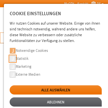
Zum Hauptinhalt springen
MyOTH
Kontakt
DE
COOKIE EINSTELLUNGEN
SUCHE
Wir nutzen Cookies auf unserer Website. Einige von ihnen
sind technisch notwendig, während andere uns helfen,
diese Website zu verbessern oder zusätzliche
JETZT BEWERBEN
Funktionalitäten zur Verfügung zu stellen.
Notwendige Cookies
SUCHE
Statistik
Marketing
FILTER
Externe Medien
Typ
ALLE AUSWÄHLEN
Erstellungsdatum
ABLEHNEN