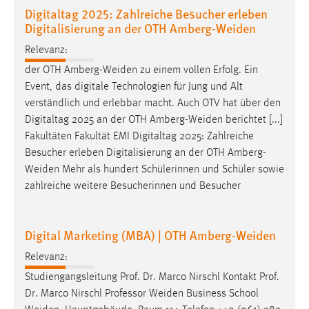
Digitaltag 2025: Zahlreiche Besucher erleben
Zweck:
Digitalisierung an der OTH Amberg-Weiden
Dieser Cookie ist notwendig um sich an der Website
einloggen zu können.
Relevanz:
Cookie Laufzeit:
der OTH
Amberg-Weiden
zu einem vollen Erfolg. Ein
24 Stunden
Event, das digitale Technologien für Jung und Alt
verständlich und erlebbar macht. Auch OTV hat über den
Digitaltag 2025 an der OTH
Amberg-Weiden
berichtet [...]
STATISTIK
Fakultäten Fakultät EMI Digitaltag 2025: Zahlreiche
Besucher erleben Digitalisierung an der OTH
Amberg-
Statistik Cookies erfassen Informationen anonym.
Weiden
Mehr als hundert Schülerinnen und Schüler sowie
Diese Informationen helfen uns zu verstehen, wie
zahlreiche weitere Besucherinnen und Besucher
unsere Besucher unsere Website nutzen.
Matomo
Digital Marketing (MBA) | OTH Amberg-Weiden
Name:
Relevanz:
_pk_ref, _pk_cvar, _pk_id, _pk_ses
Studiengangsleitung Prof. Dr. Marco Nirschl Kontakt Prof.
Zweck:
Dr. Marco Nirschl Professor
Weiden
Business School
Zugriffsstatistik