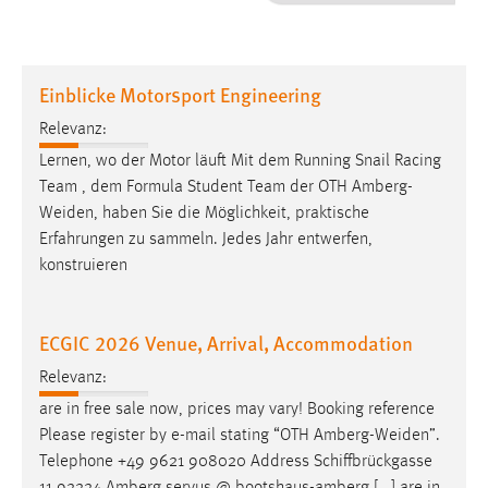
1 Jahr
Performance
Einblicke Motorsport Engineering
Name:
Relevanz:
staticfilecache
Lernen, wo der Motor läuft Mit dem Running Snail Racing
Team , dem Formula Student Team der OTH
Amberg-
Zweck:
Weiden
, haben Sie die Möglichkeit, praktische
Für performante Seitenauslieferung wird in diesem Cookie
gespeichert, ob man eingeloggt ist.
Erfahrungen zu sammeln. Jedes Jahr entwerfen,
konstruieren
Sprachpräferenz
ECGIC 2026 Venue, Arrival, Accommodation
Name:
site-language-preference
Relevanz:
Zweck:
are in free sale now, prices may vary! Booking reference
Das Cookie speichert die gewählte Sprache der Website.
Please register by e-mail stating “OTH
Amberg-Weiden
”.
Telephone +49 9621 908020 Address Schiffbrückgasse
Cookie Laufzeit: