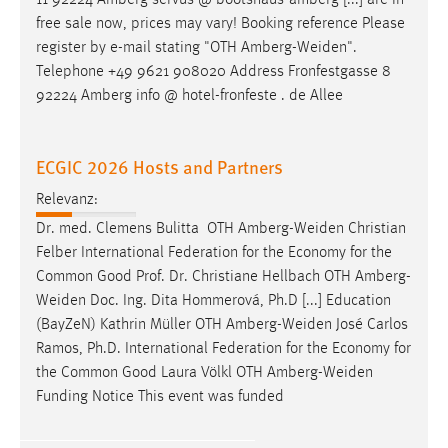
11 92224 Amberg servus @ bootshaus-amberg [...] are in
30 Tage
free sale now, prices may vary! Booking reference Please
register by e-mail stating "OTH
Amberg-Weiden
".
Chat
Telephone +49 9621 908020 Address Fronfestgasse 8
92224 Amberg info @ hotel-fronfeste . de Allee
Name:
MibewSessionID, MIBEW_UserID, mibew_locale, mibew-
chat-frame-style-5e9dbeb1811c0446
ECGIC 2026 Hosts and Partners
Zweck:
Relevanz:
Wird benötigt um die Chatfunktion nutzen zu können.
Dr. med. Clemens Bulitta ​ OTH
Amberg-Weiden
Christian
Cookie Laufzeit:
Felber​ International Federation for the Economy for the
MibewSessionID, mibew-chat-frame-style-
Common Good Prof. Dr. Christiane Hellbach OTH
Amberg-
5e9dbeb1811c0446 = Sitzungslaufzeit, mibew_locale = 3
Weiden
Doc. Ing. Dita Hommerová, Ph.D [...] Education
Jahre, MIBEW_UserID = 1 Jahr
(BayZeN) Kathrin Müller OTH
Amberg-Weiden
José Carlos
Ramos, Ph.D. International Federation for the Economy for
Login
the Common Good Laura Völkl OTH
Amberg-Weiden
Funding Notice This event was funded
Name:
fe_user, be_user, be_lastLoginProvider