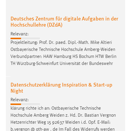
EXTERNE MEDIEN
Um Inhalte von Videoplattformen und Social Media
Deutsches Zentrum für digitale Aufgaben in der
Plattformen anzeigen zu können, werden von diesen
Hochschullehre (DZdA)
externen Medien Cookies gesetzt.
Relevanz:
YouTube
Projektleitung: Prof. Dr. paed. Dipl.-Math. Mike Altieri
Ostbayerische Technische Hochschule
Amberg-Weiden
Verbundpartner: HAW Hamburg HS Bochum HTW Berlin
Vimeo
TH Würzburg-Schweinfurt Universität der Bundeswehr
Datenschutzerklärung Inspiration & Start-up
Night
Relevanz:
klärung richte ich an: Ostbayerische Technische
Hochschule Amberg
Weiden
z. Hd. Dr. Bastian Vergnon
Hetzenrichter Weg 15 92637
Weiden
i.d. Opf. E-Mail:
b.vergnon @ oth-aw . de Im Fall des Widerrufs werden