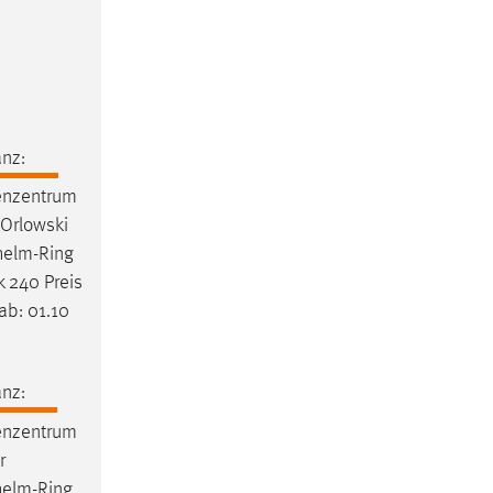
nz:
enzentrum
 Orlowski
helm-Ring
 240 Preis
ab: 01.10
nz:
enzentrum
r
helm-Ring