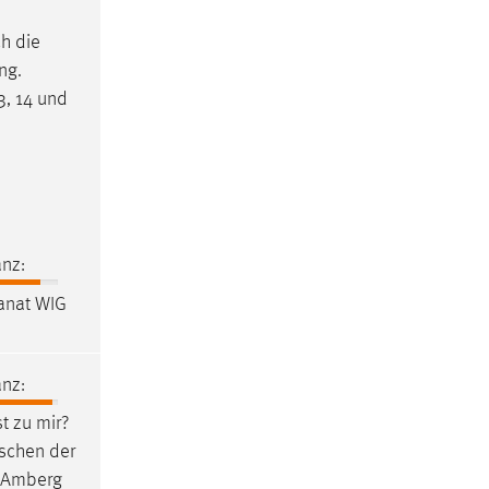
ch die
ng.
3, 14 und
nz:
anat WIG
nz:
t zu mir?
ischen der
4 Amberg