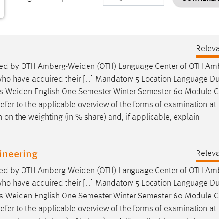
Releva
ided by OTH
Amberg-Weiden
(OTH) Language Center of OTH
Amb
ho have acquired their [...] Mandatory 5 Location Language Du
ts
Weiden
English One Semester Winter Semester 60 Module 
se refer to the applicable overview of the forms of examination a
 on the weighting (in % share) and, if applicable, explain
ineering
Releva
ided by OTH
Amberg-Weiden
(OTH) Language Center of OTH
Amb
ho have acquired their [...] Mandatory 5 Location Language Du
ts
Weiden
English One Semester Winter Semester 60 Module 
se refer to the applicable overview of the forms of examination a