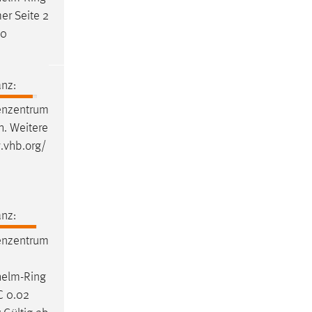
er Seite 2
10
nz:
enzentrum
h. Weitere
.vhb.org/
nz:
enzentrum
helm-Ring
C 0.02