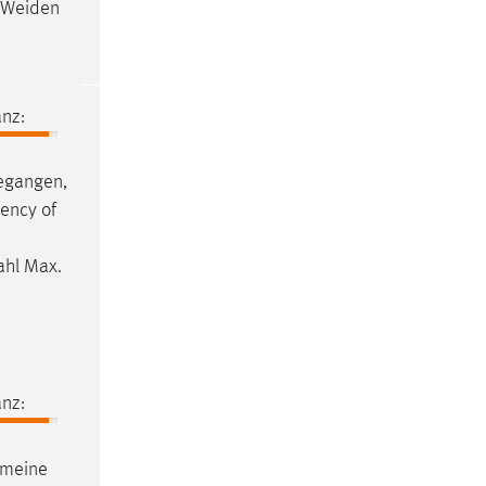
Weiden
nz:
egangen,
uency of
ahl Max.
nz:
emeine