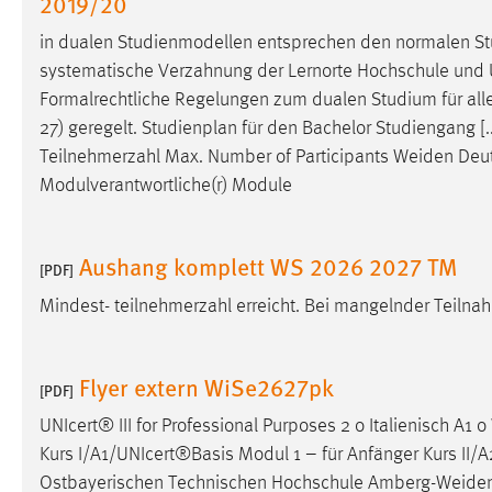
2019/20
Anbieter:
Google Ireland Limited
in dualen Studienmodellen entsprechen den normalen St
Zweck:
Conversion-Tracking
systematische Verzahnung der Lernorte Hochschule und U
Formalrechtliche Regelungen zum dualen Studium für al
Cookie Laufzeit:
3 Monate
27) geregelt. Studienplan für den Bachelor Studiengang 
Teilnehmerzahl Max. Number of Participants
Weiden
Deut
Facebook Pixel
Modulverantwortliche(r) Module
Name:
_fbp
Anbieter:
Facebook
Aushang komplett WS 2026 2027 TM
[PDF]
Zweck:
Conversion-Tracking
Mindest- teilnehmerzahl erreicht. Bei mangelnder Teilna
Cookie Laufzeit:
3 Monate
Flyer extern WiSe2627pk
[PDF]
EXTERNE MEDIEN
UNIcert® III for Professional Purposes 2 o Italienisch A1
Kurs I/A1/UNIcert®Basis Modul 1 – für Anfänger Kurs II/A
Um Inhalte von Videoplattformen und Social Media
Ostbayerischen Technischen Hochschule
Amberg-Weide
Plattformen anzeigen zu können, werden von diesen