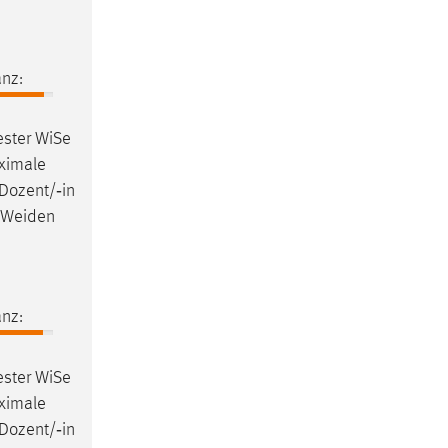
nz:
ster WiSe
aximale
Dozent/‐in
Weiden
nz:
ster WiSe
aximale
Dozent/‐in