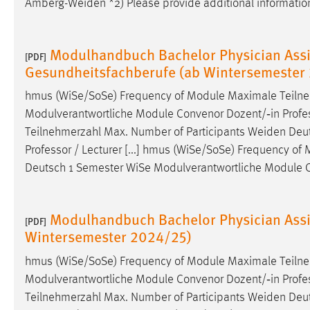
Amberg-Weiden
*2) Please provide additional information
in diesem Cookie gespeichert, ob man
eingeloggt ist.
Modulhandbuch Bachelor Physician Assis
[PDF]
Sprachpräferenz
Gesundheitsfachberufe (ab Wintersemester
Name:
site-language-preference
hmus (WiSe/SoSe) Frequency of Module Maximale Teilne
Modulverantwortliche Module Convenor Dozent/‐in Profes
Zweck:
Das Cookie speichert die gewählte
Teilnehmerzahl Max. Number of Participants
Weiden
Deut
Sprache der Website.
Professor / Lecturer [...] hmus (WiSe/SoSe) Frequency o
Cookie Laufzeit:
30 Tage
Deutsch 1 Semester WiSe Modulverantwortliche Module Co
Chat
Modulhandbuch Bachelor Physician Assis
[PDF]
Name:
MibewSessionID, MIBEW_UserID,
Wintersemester 2024/25)
mibew_locale, mibew-chat-frame-style-
5e9dbeb1811c0446
hmus (WiSe/SoSe) Frequency of Module Maximale Teilne
Modulverantwortliche Module Convenor Dozent/‐in Profes
Zweck:
Wird benötigt um die Chatfunktion
Teilnehmerzahl Max. Number of Participants
Weiden
Deut
nutzen zu können.