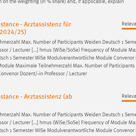
 on the weighting (in % share) and, if applicable, explain
tance - Arztassistenz für
Releva
 2024/25)
hmerzahl Max. Number of Participants
Weiden
Deutsch 1 Seme
sor / Lecturer [...] hmus (WiSe/SoSe) Frequency of Module M
sch 1 Semester WiSe Modulverantwortliche Module Convenor 
f Module Maximale Teilnehmerzahl Max. Number of Participants
nvenor Dozent/‐in Professor / Lecturer
tance - Arztassistenz (ab
Releva
hmerzahl Max. Number of Participants
Weiden
Deutsch 1 Seme
sor / Lecturer [...] hmus (WiSe/SoSe) Frequency of Module M
sch 1 Semester WiSe Modulverantwortliche Module Convenor 