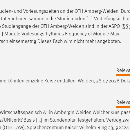
udien- und Vorlesungszeiten an der OTH
Amberg-Weiden
. Dur
nternehmen sammeln die Studierenden [...] Vertiefungsrichtu
le Studiengänge der OTH
Amberg-Weiden
sind in der ASPO (§§ 
[...] Module Vorlesungsrhythmus Frequency of Module Max.
sch einsemestrig Dieses Fach wird nicht mehr angeboten.
Releva
hme könnten einzelne Kurse entfallen.
Weiden
, 28.07.2026 Dek
Releva
 o Wirtschaftsspanisch A1 in Ambergin
Weiden
Welcher Kurs pass
2/UNIcert®Basis [...] im Stundenplan festgehalten. Vertrag zw
n
(OTH - AW), Sprachenzentrum Kaiser-Wilhelm-Ring 23, 9222