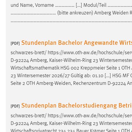
und Name, Vorname ……………… [...] Modul/Teil ………
externen Medien Cookies gesetzt.
…………………………………… (bitte ankreuzen) Amberg
Weiden
R
YouTube
……………………………………………………………………………………………………………
Vimeo
Stundenplan Bachelor Angewandte Wirt
[PDF]
schwarzes-brett/ https://www.oth-aw.de/hochschule/ser
D-92224 Amberg, Kaiser-Wilhelm-Ring 23 Wintersemester 
Wirtschaftsmathematik HSG 002 Kreppmeier Seite 1 OTH
23 Wintersemester 2026/27 Gültig ab: 01.10 [...] HSG M
Seite 2 OTH
Amberg-Weiden
, Rechenzentrum D-92224 Amb
Stundenplan Bachelorstudiengang Betri
[PDF]
schwarzes-brett/ https://www.oth-aw.de/hochschule/ser
D-92224 Amberg, Kaiser-Wilhelm-Ring 23 Wintersemester 
Wirtschaftsprivatrecht 234 234 Bauer Krämer Seite 1 OTH