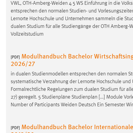
VWL,
OTH-Amberg-Weiden
4 5 WS Einführung in die Volks
entsprechen den normalen Studien- und Vorlesungszeite
Matomo
Lernorte Hochschule und Unternehmen sammeln die Studie
Name:
_pk_ref, _pk_cvar, _pk_id, _pk_ses
dualen Studium für alle Studiengänge der OTH
Amberg-W
Vollzeitstudium
Zweck:
Zugriffsstatistik
Cookie Laufzeit:
Max. 13 Monate
Modulhandbuch Bachelor Wirtschaftsin
[PDF]
2026/27
MARKETING
in dualen Studienmodellen entsprechen den normalen St
Marketing Cookies werden von Drittanbietern
systematische Verzahnung der Lernorte Hochschule und 
verwendet, um personalisierte Werbung anzuzeigen.
Formalrechtliche Regelungen zum dualen Studium für al
Sie tun dies, indem sie Besucher über Websites
27) geregelt. 5 Studienpläne Studienplan [...] Module V
hinweg verfolgen.
Number of Participants
Weiden
Deutsch Ein Semester Wir
Google Ads
Modulhandbuch Bachelor Internationa
[PDF]
Name:
_gcl_au