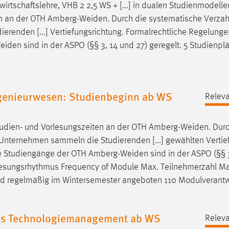
wirtschaftslehre, VHB 2 2,5 WS + [...] in dualen Studienmodelle
n an der OTH
Amberg-Weiden
. Durch die systematische Verza
renden [...] Vertiefungsrichtung. Formalrechtliche Regelung
eiden
sind in der ASPO (§§ 3, 14 und 27) geregelt. 5 Studienpl
genieurwesen: Studienbeginn ab WS
Releva
udien- und Vorlesungszeiten an der OTH
Amberg-Weiden
. Dur
Unternehmen sammeln die Studierenden [...] gewählten Vertie
le Studiengänge der OTH
Amberg-Weiden
sind in der ASPO (§§ 
orlesungsrhythmus Frequency of Module Max. Teilnehmerzahl M
d regelmäßig im Wintersemester angeboten 110 Modulverantwo
les Technologiemanagement ab WS
Releva