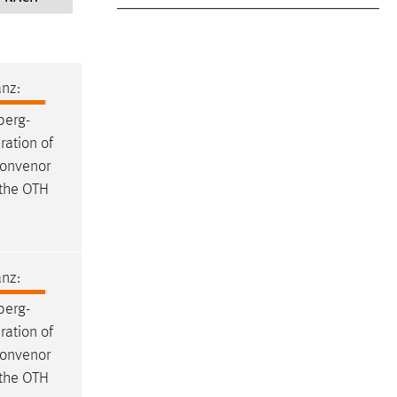
nz:
erg-
ration of
Convenor
t the OTH
nz:
erg-
ration of
Convenor
t the OTH