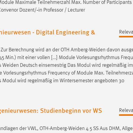
f Module Maximale Teilnehmerzahl Max. Number of Participants
nvenor Dozent/‐in Professor / Lecturer
ieurwesen - Digital Engineering &
Releva
: Zur Berechnung wird an der OTH
Amberg-Weiden
davon ausg
5 Min.) mit einer vollen [...] Module Vorlesungsrhythmus Freq
ts
Weiden
Deutsch einsemestrig Das Modul wird regelmäßig im
e Vorlesungsrhythmus Frequency of Module Max. Teilnehmerz
s Modul wird regelmäßig im Wintersemester angeboten 30
genieurwesen: Studienbeginn vor WS
Releva
undlagen der VWL,
OTH-Amberg-Weiden
4 5 SS Aus DHM, Allg