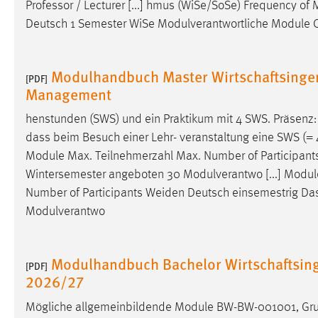
Professor / Lecturer [...] hmus (WiSe/SoSe) Frequency o
Cookie Laufzeit:
MibewSessionID, mibew-chat-frame-
Deutsch 1 Semester WiSe Modulverantwortliche Module Co
style-5e9dbeb1811c0446 =
Sitzungslaufzeit, mibew_locale = 3
Jahre, MIBEW_UserID = 1 Jahr
Modulhandbuch Master Wirtschaftsingen
[PDF]
Management
Login
henstunden (SWS) und ein Praktikum mit 4 SWS. Präsenz
Name:
fe_user, be_user, be_lastLoginProvider
dass beim Besuch einer Lehr- veranstaltung eine SWS (= 4
Module Max. Teilnehmerzahl Max. Number of Participan
Zweck:
Dieser Cookie ist notwendig um sich an
der Website einloggen zu können.
Wintersemester angeboten 30 Modulverantwo [...] Modul
Number of Participants
Weiden
Deutsch einsemestrig Da
Cookie Laufzeit:
24 Stunden
Modulverantwo
STATISTIK
Modulhandbuch Bachelor Wirtschaftsin
[PDF]
2026/27
Statistik Cookies erfassen Informationen anonym.
Diese Informationen helfen uns zu verstehen, wie
Mögliche allgemeinbildende Module BW-BW-001001, Gr
unsere Besucher unsere Website nutzen.