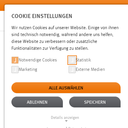
Zum Hauptinhalt springen
COOKIE EINSTELLUNGEN
Wir nutzen Cookies auf unserer Website. Einige von ihnen
sind technisch notwendig, während andere uns helfen,
diese Website zu verbessern oder zusätzliche
SUCHE
Funktionalitäten zur Verfügung zu stellen.
Notwendige Cookies
Statistik
Marketing
Externe Medien
ALLE AUSWÄHLEN
TYP: DATEIEN
ALTER: WENIGER ALS EI
Aktive Filter:
ABLEHNEN
SPEICHERN
Gesucht nach "weide".
Es wurden 35 Ergebnisse gefunden.
Details anzeigen