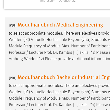
Impressum
|
Datenschutz
NOTWENDIGE COOKIES
Notwendige Cookies ermöglichen grundlegende
Funktionen und sind für die einwandfreie Funktion der
Modulhandbuch Medical Engineering
Website erforderlich.
[PDF]
to select appropriate modules. There are electives prov
Einverständnis
Weiden
(LC) Virtuelle Hochschule Bayern (vhb) Students w
Module Frequency of Module Max. Number of Participan
Name:
cookie_consent
Professor / Lecturer Prof. Dr. Kambis [...] skills. *1) Plea
Zweck:
Dieser Cookie speichert die
Amberg-Weiden
*2) Please provide additional information
ausgewählten Einverständnis-Optionen
des Benutzers
Cookie Laufzeit:
Modulhandbuch Bachelor Industrial Eng
1 Jahr
[PDF]
to select appropriate modules. There are electives prov
Performance
Weiden
(LC) Virtuelle Hochschule Bayern (vhb) Students w
Module Frequency of Module Max. Number of Participan
Name:
staticfilecache
Professor / Lecturer Prof. Dr. Kambis [...] skills. *1) Plea
Zweck:
Für performante Seitenauslieferung wird