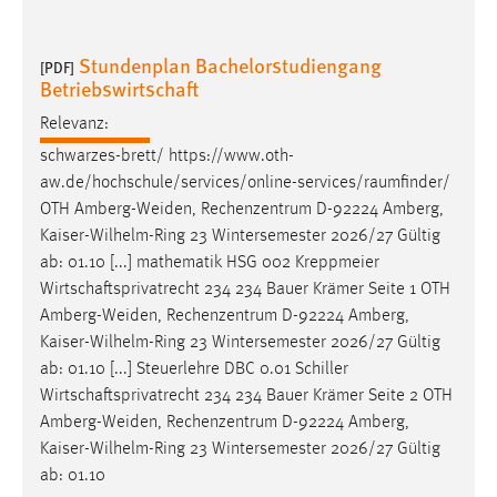
30 Tage
Stundenplan Bachelorstudiengang
[PDF]
Chat
Betriebswirtschaft
Name:
Relevanz:
MibewSessionID, MIBEW_UserID, mibew_locale, mibew-
schwarzes-brett/ https://www.oth-
chat-frame-style-5e9dbeb1811c0446
aw.de/hochschule/services/online-services/raumfinder/
Zweck:
OTH
Amberg-Weiden
, Rechenzentrum D-92224 Amberg,
Wird benötigt um die Chatfunktion nutzen zu können.
Kaiser-Wilhelm-Ring 23 Wintersemester 2026/27 Gültig
ab: 01.10 [...] mathematik HSG 002 Kreppmeier
Cookie Laufzeit:
Wirtschaftsprivatrecht 234 234 Bauer Krämer Seite 1 OTH
MibewSessionID, mibew-chat-frame-style-
Amberg-Weiden
, Rechenzentrum D-92224 Amberg,
5e9dbeb1811c0446 = Sitzungslaufzeit, mibew_locale = 3
Jahre, MIBEW_UserID = 1 Jahr
Kaiser-Wilhelm-Ring 23 Wintersemester 2026/27 Gültig
ab: 01.10 [...] Steuerlehre DBC 0.01 Schiller
Wirtschaftsprivatrecht 234 234 Bauer Krämer Seite 2 OTH
Login
Amberg-Weiden
, Rechenzentrum D-92224 Amberg,
Name:
Kaiser-Wilhelm-Ring 23 Wintersemester 2026/27 Gültig
fe_user, be_user, be_lastLoginProvider
ab: 01.10