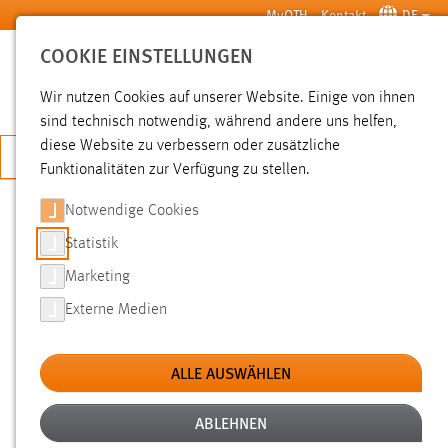
Zum Hauptinhalt springen
MyOTH
Kontakt
DE
COOKIE EINSTELLUNGEN
SUCHE
Wir nutzen Cookies auf unserer Website. Einige von ihnen
sind technisch notwendig, während andere uns helfen,
diese Website zu verbessern oder zusätzliche
JETZT BEWERBEN
Funktionalitäten zur Verfügung zu stellen.
Notwendige Cookies
SUCHE
Statistik
Marketing
FILTER
Externe Medien
Typ
ALLE AUSWÄHLEN
Erstellungsdatum
ABLEHNEN