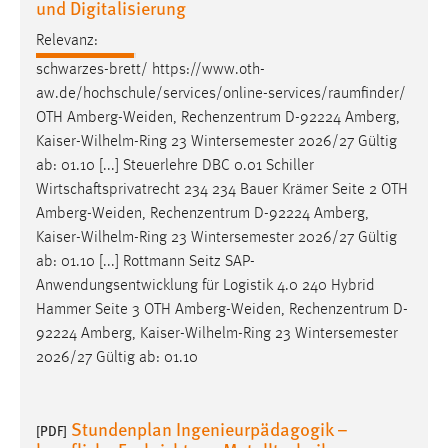
und Digitalisierung
EXTERNE MEDIEN
Um Inhalte von Videoplattformen und Social Media
Relevanz:
Plattformen anzeigen zu können, werden von diesen
schwarzes-brett/ https://www.oth-
externen Medien Cookies gesetzt.
aw.de/hochschule/services/online-services/raumfinder/
OTH
Amberg-Weiden
, Rechenzentrum D-92224 Amberg,
YouTube
Kaiser-Wilhelm-Ring 23 Wintersemester 2026/27 Gültig
ab: 01.10 [...] Steuerlehre DBC 0.01 Schiller
Wirtschaftsprivatrecht 234 234 Bauer Krämer Seite 2 OTH
Vimeo
Amberg-Weiden
, Rechenzentrum D-92224 Amberg,
Kaiser-Wilhelm-Ring 23 Wintersemester 2026/27 Gültig
ab: 01.10 [...] Rottmann Seitz SAP-
Anwendungsentwicklung für Logistik 4.0 240 Hybrid
Hammer Seite 3 OTH
Amberg-Weiden
, Rechenzentrum D-
92224 Amberg, Kaiser-Wilhelm-Ring 23 Wintersemester
2026/27 Gültig ab: 01.10
Stundenplan Ingenieurpädagogik –
[PDF]