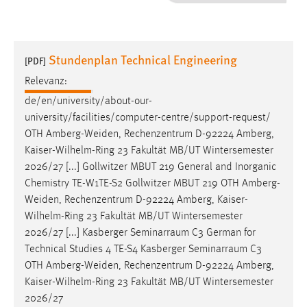
1 Jahr
Performance
Stundenplan Technical Engineering
[PDF]
Name:
Relevanz:
staticfilecache
de/en/university/about-our-
university/facilities/computer-centre/support-request/
Zweck:
OTH
Amberg-Weiden
, Rechenzentrum D-92224 Amberg,
Für performante Seitenauslieferung wird in diesem Cookie
gespeichert, ob man eingeloggt ist.
Kaiser-Wilhelm-Ring 23 Fakultät MB/UT Wintersemester
2026/27 [...] Gollwitzer MBUT 219 General and Inorganic
Chemistry TE-W1TE-S2 Gollwitzer MBUT 219 OTH
Amberg-
Sprachpräferenz
Weiden
, Rechenzentrum D-92224 Amberg, Kaiser-
Name:
Wilhelm-Ring 23 Fakultät MB/UT Wintersemester
site-language-preference
2026/27 [...] Kasberger Seminarraum C3 German for
Technical Studies 4 TE-S4 Kasberger Seminarraum C3
Zweck:
OTH
Amberg-Weiden
, Rechenzentrum D-92224 Amberg,
Das Cookie speichert die gewählte Sprache der Website.
Kaiser-Wilhelm-Ring 23 Fakultät MB/UT Wintersemester
Cookie Laufzeit:
2026/27