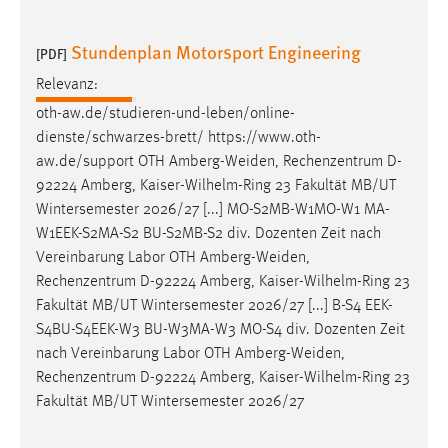
Zweck:
Dieser Cookie ist notwendig um sich an der Website
Stundenplan Motorsport Engineering
[PDF]
einloggen zu können.
Relevanz:
Cookie Laufzeit:
oth-aw.de/studieren-und-leben/online-
24 Stunden
dienste/schwarzes-brett/ https://www.oth-
aw.de/support OTH
Amberg-Weiden
, Rechenzentrum D-
92224 Amberg, Kaiser-Wilhelm-Ring 23 Fakultät MB/UT
STATISTIK
Wintersemester 2026/27 [...] MO-S2MB-W1MO-W1 MA-
Statistik Cookies erfassen Informationen anonym.
W1EEK-S2MA-S2 BU-S2MB-S2 div. Dozenten Zeit nach
Diese Informationen helfen uns zu verstehen, wie
Vereinbarung Labor OTH
Amberg-Weiden
,
unsere Besucher unsere Website nutzen.
Rechenzentrum D-92224 Amberg, Kaiser-Wilhelm-Ring 23
Fakultät MB/UT Wintersemester 2026/27 [...] B-S4 EEK-
Matomo
S4BU-S4EEK-W3 BU-W3MA-W3 MO-S4 div. Dozenten Zeit
nach Vereinbarung Labor OTH
Amberg-Weiden
,
Name:
Rechenzentrum D-92224 Amberg, Kaiser-Wilhelm-Ring 23
_pk_ref, _pk_cvar, _pk_id, _pk_ses
Fakultät MB/UT Wintersemester 2026/27
Zweck:
Zugriffsstatistik