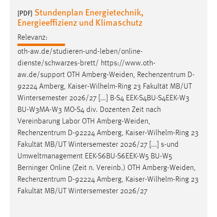
Stundenplan Energietechnik,
[PDF]
Cookie Laufzeit:
Energieeffizienz und Klimaschutz
Max. 13 Monate
Relevanz:
oth-aw.de/studieren-und-leben/online-
dienste/schwarzes-brett/ https://www.oth-
MARKETING
aw.de/support OTH
Amberg-Weiden
, Rechenzentrum D-
Marketing Cookies werden von Drittanbietern
92224 Amberg, Kaiser-Wilhelm-Ring 23 Fakultät MB/UT
verwendet, um personalisierte Werbung anzuzeigen.
Wintersemester 2026/27 [...] B-S4 EEK-S4BU-S4EEK-W3
Sie tun dies, indem sie Besucher über Websites
BU-W3MA-W3 MO-S4 div. Dozenten Zeit nach
hinweg verfolgen.
Vereinbarung Labor OTH
Amberg-Weiden
,
Rechenzentrum D-92224 Amberg, Kaiser-Wilhelm-Ring 23
Google Ads
Fakultät MB/UT Wintersemester 2026/27 [...] s-und
Umweltmanagement EEK-S6BU-S6EEK-W5 BU-W5
Name:
Berninger Online (Zeit n. Vereinb.) OTH
Amberg-Weiden
,
_gcl_au
Rechenzentrum D-92224 Amberg, Kaiser-Wilhelm-Ring 23
Anbieter:
Fakultät MB/UT Wintersemester 2026/27
Google Ireland Limited
Zweck: