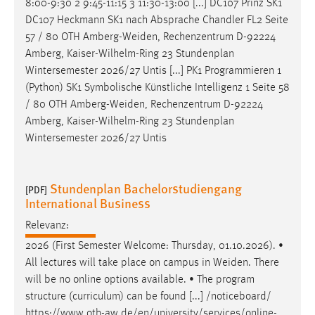
8:00-9:30 2 9:45-11:15 3 11:30-13:00 [...] DC107 Prinz SK1
DC107 Heckmann SK1 nach Absprache Chandler FL2 Seite
57 / 80 OTH
Amberg-Weiden
, Rechenzentrum D-92224
Amberg, Kaiser-Wilhelm-Ring 23 Stundenplan
Wintersemester 2026/27 Untis [...] PK1 Programmieren 1
(Python) SK1 Symbolische Künstliche Intelligenz 1 Seite 58
/ 80 OTH
Amberg-Weiden
, Rechenzentrum D-92224
Amberg, Kaiser-Wilhelm-Ring 23 Stundenplan
Wintersemester 2026/27 Untis
Stundenplan Bachelorstudiengang
[PDF]
International Business
Relevanz:
2026 (First Semester Welcome: Thursday, 01.10.2026). •
All lectures will take place on campus in
Weiden
. There
will be no online options available. • The program
structure (curriculum) can be found [...] /noticeboard/
https://www.oth-aw.de/en/university/services/online-