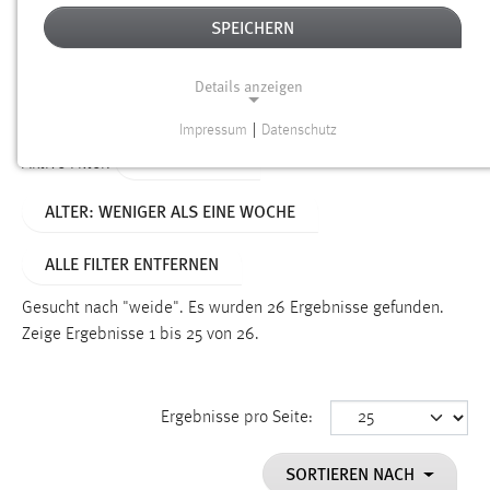
SPEICHERN
Alter
Details anzeigen
SUCHEN
Impressum
|
Datenschutz
NOTWENDIGE COOKIES
TYP: DATEIEN
Aktive Filter:
Notwendige Cookies ermöglichen grundlegende
ALTER: WENIGER ALS EINE WOCHE
Funktionen und sind für die einwandfreie Funktion der
Website erforderlich.
ALLE FILTER ENTFERNEN
Einverständnis
Gesucht nach "weide".
Es wurden 26 Ergebnisse gefunden.
Name:
Zeige Ergebnisse 1 bis 25 von 26.
cookie_consent
Zweck:
Ergebnisse pro Seite:
Dieser Cookie speichert die ausgewählten Einverständnis-
Optionen des Benutzers
SORTIEREN NACH
Cookie Laufzeit: