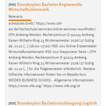
Stundenplan Bachelor Angewandte
[PDF]
Conversion-Tracking
Wirtschaftsinformatik
Cookie Laufzeit:
Relevanz:
3 Monate
schwarzes-brett/ https://www.oth-
aw.de/hochschule/services/online-services/raumfinder/
Facebook Pixel
OTH
Amberg-Weiden
, Rechenzentrum D-92224 Amberg,
Kaiser-Wilhelm-Ring 23 Wintersemester 2026/27 Gültig
Name:
ab: 01.10 [...] (16:00–17:00) HSG 001 Online Erstsemester
_fbp
Wirtschaftsmathematik HSG 002 Kreppmeier Seite 1 OTH
Anbieter:
Amberg-Weiden
, Rechenzentrum D-92224 Amberg,
Facebook
Kaiser-Wilhelm-Ring 23 Wintersemester 2026/27 Gültig
ab: 01.10 [...] für die Folgesemester erforderlich. Weitere
Zweck:
hilfreiche Informationen finden Sie im Moodle Kurs
Conversion-Tracking
WEIDEN
BUSINESS SCHOOL - Allgemeine Informationen.
Cookie Laufzeit:
https://www.vhb.org/ https://www.vhb.org/st
3 Monate
Stundenplan Bachelorstudiengang Logistik
[PDF]