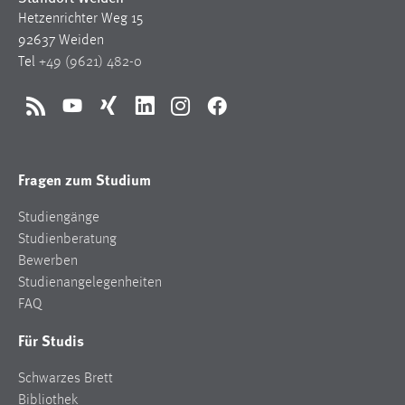
EXTERNE MEDIEN
Hetzenrichter Weg 15
Um Inhalte von Videoplattformen und Social Media
92637 Weiden
Plattformen anzeigen zu können, werden von diesen
Tel
+49 (9621) 482-0
externen Medien Cookies gesetzt.
RSS
YouTube
Xing
LinkedIn
Instagram
Facebook
YouTube
Vimeo
Fragen zum Studium
Studiengänge
Studienberatung
Bewerben
Studienangelegenheiten
FAQ
Für Studis
Schwarzes Brett
Bibliothek