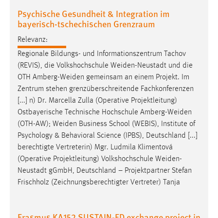
Zweck:
Psychische Gesundheit & Integration im
Dieser Cookie ist notwendig um sich an der Website
bayerisch-tschechischen Grenzraum
einloggen zu können.
Relevanz:
Cookie Laufzeit:
Regionale Bildungs- und Informationszentrum Tachov
24 Stunden
(REVIS), die Volkshochschule
Weiden-Neustadt
und die
OTH
Amberg-Weiden
gemeinsam an einem Projekt. Im
Zentrum stehen grenzüberschreitende Fachkonferenzen
STATISTIK
[...] n) Dr. Marcella Zulla (Operative Projektleitung)
Statistik Cookies erfassen Informationen anonym.
Ostbayerische Technische Hochschule
Amberg-Weiden
Diese Informationen helfen uns zu verstehen, wie
(OTH-AW);
Weiden
Business School (WEBIS), Institute of
unsere Besucher unsere Website nutzen.
Psychology & Behavioral Science (IPBS), Deutschland [...]
berechtigte Vertreterin) Mgr. Ludmila Klimentová
Matomo
(Operative Projektleitung) Volkshochschule
Weiden-
Neustadt
gGmbH, Deutschland – Projektpartner Stefan
Name:
Frischholz (Zeichnungsberechtigter Vertreter) Tanja
_pk_ref, _pk_cvar, _pk_id, _pk_ses
Zweck:
Erasmus KA152 SUSTAIN-ED exchange project in
Zugriffsstatistik