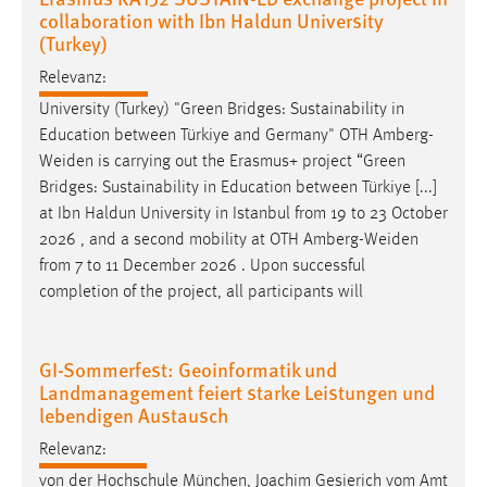
collaboration with Ibn Haldun University
(Turkey)
Cookie Laufzeit:
Max. 13 Monate
Relevanz:
University (Turkey) "Green Bridges: Sustainability in
Education between Türkiye and Germany" OTH
Amberg-
MARKETING
Weiden
is carrying out the Erasmus+ project “Green
Marketing Cookies werden von Drittanbietern
Bridges: Sustainability in Education between Türkiye [...]
verwendet, um personalisierte Werbung anzuzeigen.
at Ibn Haldun University in Istanbul from 19 to 23 October
Sie tun dies, indem sie Besucher über Websites
2026 , and a second mobility at OTH
Amberg-Weiden
hinweg verfolgen.
from 7 to 11 December 2026 . Upon successful
completion of the project, all participants will
Google Ads
Name:
GI-Sommerfest: Geoinformatik und
_gcl_au
Landmanagement feiert starke Leistungen und
lebendigen Austausch
Anbieter:
Google Ireland Limited
Relevanz:
von der Hochschule München, Joachim Gesierich vom Amt
Zweck: