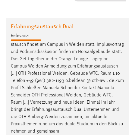
1 Jahr
Performance
Erfahrungsaustausch Dual
Name:
Relevanz:
staticfilecache
stausch findet am Campus in
Weiden
statt. Implusvortrag
und Podiumsdisskusion finden im Hörsaalgebäude statt.
Zweck:
Das Get-together in der Orange Lounge. Lageplan
Für performante Seitenauslieferung wird in diesem Cookie
gespeichert, ob man eingeloggt ist.
Campus
Weiden
Anmeldung zum Erfahrungsaustausch
[...] OTH Professional
Weiden
, Gebäude WTC, Raum 1.10
Telefon +49 (961) 382-1193 o.beldean @ oth-aw . de Zum
Sprachpräferenz
Profil Schließen Manuela Schneider Kontakt Manuela
Name:
Schneider OTH Professional
Weiden
, Gebäude WTC,
site-language-preference
Raum [...] Vernetzung und neue Ideen: Einmal im Jahr
bringt der Erfahrungsaustausch Dual Unternehmen und
Zweck:
die OTH
Amberg-Weiden
zusammen, um aktuelle
Das Cookie speichert die gewählte Sprache der Website.
Praxisthemen rund um das duale Studium in den Blick zu
Cookie Laufzeit:
nehmen und gemeinsam