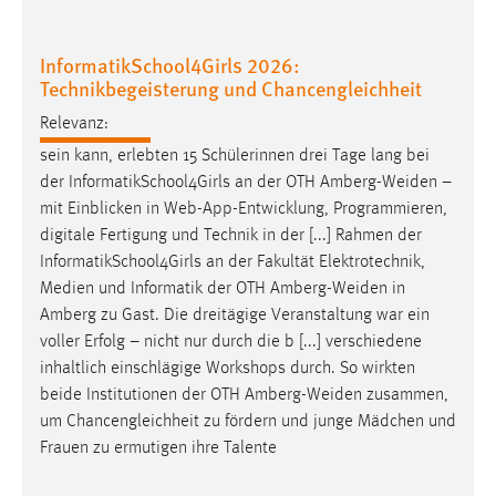
30 Tage
InformatikSchool4Girls 2026:
Chat
Technikbegeisterung und Chancengleichheit
Name:
Relevanz:
MibewSessionID, MIBEW_UserID, mibew_locale, mibew-
sein kann, erlebten 15 Schülerinnen drei Tage lang bei
chat-frame-style-5e9dbeb1811c0446
der InformatikSchool4Girls an der OTH
Amberg-Weiden
–
Zweck:
mit Einblicken in Web-App-Entwicklung, Programmieren,
Wird benötigt um die Chatfunktion nutzen zu können.
digitale Fertigung und Technik in der [...] Rahmen der
InformatikSchool4Girls an der Fakultät Elektrotechnik,
Cookie Laufzeit:
Medien und Informatik der OTH
Amberg-Weiden
in
MibewSessionID, mibew-chat-frame-style-
Amberg zu Gast. Die dreitägige Veranstaltung war ein
5e9dbeb1811c0446 = Sitzungslaufzeit, mibew_locale = 3
Jahre, MIBEW_UserID = 1 Jahr
voller Erfolg – nicht nur durch die b [...] verschiedene
inhaltlich einschlägige Workshops durch. So wirkten
beide Institutionen der OTH
Amberg-Weiden
zusammen,
Login
um Chancengleichheit zu fördern und junge Mädchen und
Name:
Frauen zu ermutigen ihre Talente
fe_user, be_user, be_lastLoginProvider