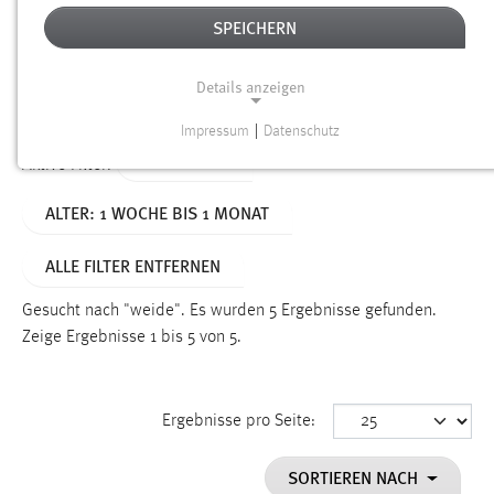
SPEICHERN
Alter
Details anzeigen
SUCHEN
Impressum
|
Datenschutz
NOTWENDIGE COOKIES
TYP: SEITEN
Aktive Filter:
Notwendige Cookies ermöglichen grundlegende
ALTER: 1 WOCHE BIS 1 MONAT
Funktionen und sind für die einwandfreie Funktion der
Website erforderlich.
ALLE FILTER ENTFERNEN
Einverständnis
Gesucht nach "weide".
Es wurden 5 Ergebnisse gefunden.
Name:
Zeige Ergebnisse 1 bis 5 von 5.
cookie_consent
Zweck:
Ergebnisse pro Seite:
Dieser Cookie speichert die ausgewählten Einverständnis-
Optionen des Benutzers
SORTIEREN NACH
Cookie Laufzeit: