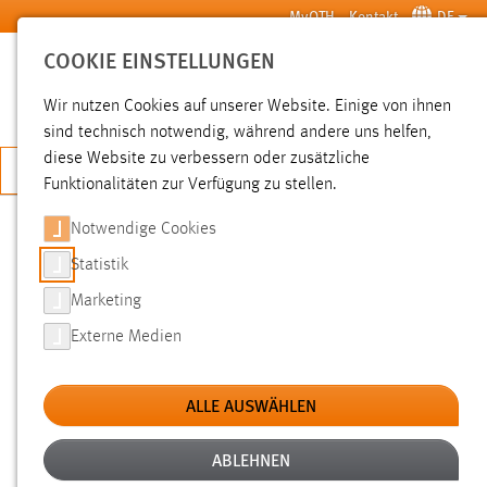
Zum Hauptinhalt springen
MyOTH
Kontakt
DE
COOKIE EINSTELLUNGEN
SUCHE
Wir nutzen Cookies auf unserer Website. Einige von ihnen
sind technisch notwendig, während andere uns helfen,
diese Website zu verbessern oder zusätzliche
JETZT BEWERBEN
Funktionalitäten zur Verfügung zu stellen.
Notwendige Cookies
SUCHE
Statistik
Marketing
FILTER
Externe Medien
Typ
ALLE AUSWÄHLEN
Erstellungsdatum
ABLEHNEN