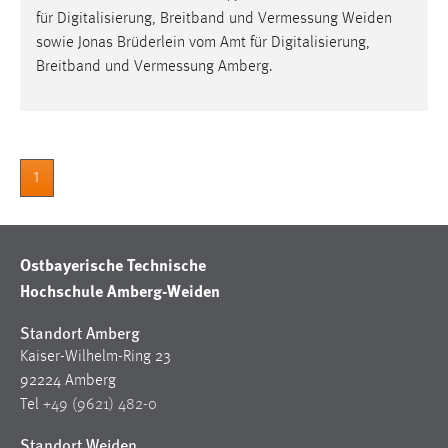
für Digitalisierung, Breitband und Vermessung
Weiden
Conversion-Tracking
sowie Jonas Brüderlein vom Amt für Digitalisierung,
Cookie Laufzeit:
Breitband und Vermessung Amberg.
3 Monate
Facebook Pixel
Name:
1
_fbp
Anbieter:
Facebook
Ostbayerische Technische
Hochschule Amberg-Weiden
Zweck:
Conversion-Tracking
Standort Amberg
Cookie Laufzeit:
Kaiser-Wilhelm-Ring 23
3 Monate
92224 Amberg
Tel
+49 (9621) 482-0
Standort Weiden