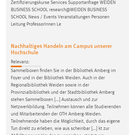
Login
Zertifizierungskurse Services Supportanfrage
WEIDEN
BUSINESS SCHOOL
research@WEIDEN
BUSINESS
Name:
SCHOOL News / Events Veranstaltungen Personen
fe_user, be_user, be_lastLoginProvider
Leitung ProfessorInnen Le
Zweck:
Dieser Cookie ist notwendig um sich an der Website
Nachhaltiges Handeln am Campus unserer
einloggen zu können.
Hochschule
Cookie Laufzeit:
Relevanz:
24 Stunden
Sammelboxen finden Sie in der Bibliothek Amberg im
Foyer und in der Bibliothek
Weiden
. Auch in der
Regionalbibliothek
Weiden
sowie in der
STATISTIK
Provinzialbibliothek und der Stadtbibliothek Amberg
Statistik Cookies erfassen Informationen anonym.
stehen Sammelboxen [...] Austausch und zur
Diese Informationen helfen uns zu verstehen, wie
Netzwerkbildung. Teilnehmen können alle Studierenden
unsere Besucher unsere Website nutzen.
und Mitarbeitenden der OTH
Amberg-Weiden
.
Teilnehmende haben die Möglichkeit, durch das eigene
Matomo
Tun direkt zu erleben, wie aus scheinbar [...] kt zur
Abfalltrennung Um das zu erreichen, startet am