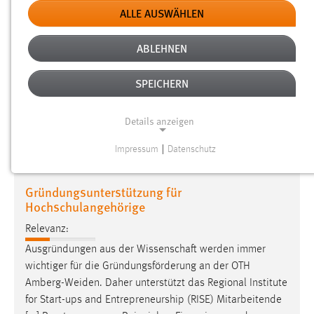
ALLE AUSWÄHLEN
Aufbau
ABLEHNEN
Relevanz:
Wirtschaftsingenieurwesen und den Teilzeit-Bachelor-
SPEICHERN
Studiengang Wirtschaftsingenieurwesen an der OTH
Amberg-Weiden
Gültig ab Studienbeginn Wintersemester
Details anzeigen
2023/2024 (3 MB) Studien- und Prüfungsordnung
Bachelor
Impressum
|
Datenschutz
NOTWENDIGE COOKIES
Notwendige Cookies ermöglichen grundlegende
Gründungsunterstützung für
Funktionen und sind für die einwandfreie Funktion der
Hochschulangehörige
Website erforderlich.
Relevanz:
Einverständnis
Ausgründungen aus der Wissenschaft werden immer
wichtiger für die Gründungsförderung an der OTH
Name:
Amberg-Weiden
. Daher unterstützt das Regional Institute
cookie_consent
for Start-ups and Entrepreneurship (RISE) Mitarbeitende
[...] Beratungen, zum Beispiel zu Finanzierung oder zur
Zweck: