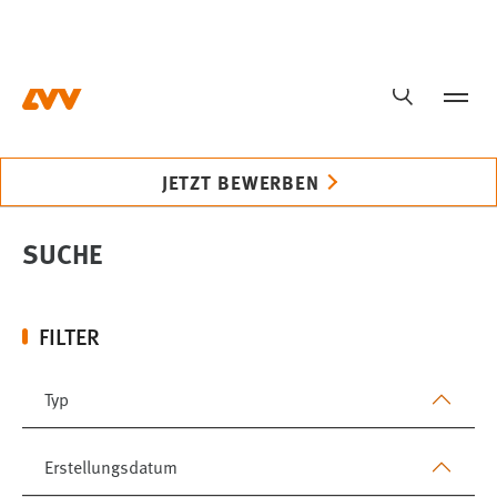
Zum Hauptinhalt springen
MyOTH
Kontakt
DE
SUCHE
JETZT BEWERBEN
SUCHE
FILTER
Typ
Erstellungsdatum