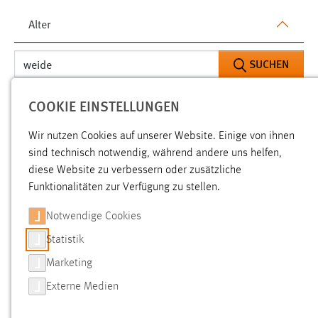
Alter
SUCHEN
COOKIE EINSTELLUNGEN
TYP: SEITEN
Aktive Filter:
Wir nutzen Cookies auf unserer Website. Einige von ihnen
ALLE FILTER ENTFERNEN
sind technisch notwendig, während andere uns helfen,
diese Website zu verbessern oder zusätzliche
Gesucht nach "weide".
Es wurden 1024 Ergebnisse gefunden.
Funktionalitäten zur Verfügung zu stellen.
Zeige Ergebnisse 151 bis 175 von 1024.
Notwendige Cookies
Statistik
Ergebnisse pro Seite:
Marketing
SORTIEREN NACH
Externe Medien