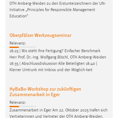
OTH
Amberg-Weiden
zu den Erstunterzeichnern der UN-
3 Monate
Initiative „Principles for Responsible Management
Education“
EXTERNE MEDIEN
Oberpfälzer Werkzeugseminar
Um Inhalte von Videoplattformen und Social Media
Plattformen anzeigen zu können, werden von diesen
Relevanz:
externen Medien Cookies gesetzt.
18:25 | Wo steht Ihre Fertigung? Einfacher Benchmark
Herr Prof. Dr.-Ing. Wolfgang Blöchl, OTH
Amberg-Weiden
YouTube
18:35 | Abschlussdiskussion Alle Beteiligten 18:40 |
Kleiner Umtrunk mit Imbiss und der Möglich-keit
Vimeo
HyBaBo-Workshop zur zukünftigen
Zusammenarbeit in Eger
Relevanz:
Zusammenarbeit in Eger Am 22. Oktober 2025 trafen sich
Vertreterinnen und Vertreter der OTH
Amberg-Weiden
,