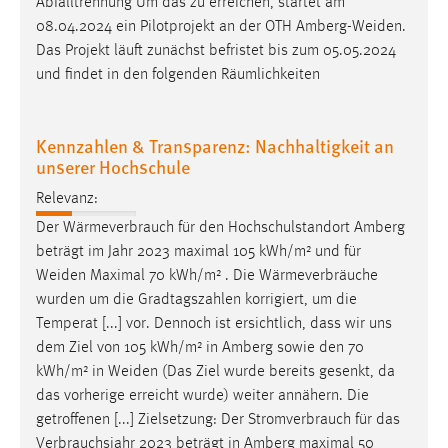
Name:
08.04.2024 ein Pilotprojekt an der OTH
Amberg-Weiden
.
_pk_ref, _pk_cvar, _pk_id, _pk_ses
Das Projekt läuft zunächst befristet bis zum 05.05.2024
Zweck:
und findet in den folgenden Räumlichkeiten
Zugriffsstatistik
Cookie Laufzeit:
Kennzahlen & Transparenz: Nachhaltigkeit an
Max. 13 Monate
unserer Hochschule
Relevanz:
MARKETING
Der Wärmeverbrauch für den Hochschulstandort Amberg
beträgt im Jahr 2023 maximal 105 kWh/m² und für
Marketing Cookies werden von Drittanbietern
Weiden
Maximal 70 kWh/m² . Die Wärmeverbräuche
verwendet, um personalisierte Werbung anzuzeigen.
wurden um die Gradtagszahlen korrigiert, um die
Sie tun dies, indem sie Besucher über Websites
Temperat [...] vor. Dennoch ist ersichtlich, dass wir uns
hinweg verfolgen.
dem Ziel von 105 kWh/m² in Amberg sowie den 70
kWh/m² in
Weiden
(Das Ziel wurde bereits gesenkt, da
Google Ads
das vorherige erreicht wurde) weiter annähern. Die
Name:
getroffenen [...] Zielsetzung: Der Stromverbrauch für das
_gcl_au
Verbrauchsjahr 2023 beträgt in Amberg maximal 50