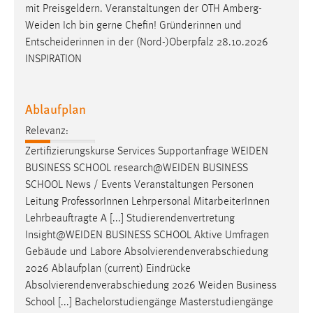
mit Preisgeldern. Veranstaltungen der OTH
Amberg-
Zweck:
Weiden
Ich bin gerne Chefin! Gründerinnen und
Das Cookie speichert die gewählte Sprache der Website.
Entscheiderinnen in der (Nord-)Oberpfalz 28.10.2026
Cookie Laufzeit:
INSPIRATION
30 Tage
Ablaufplan
Chat
Relevanz:
Name:
Zertifizierungskurse Services Supportanfrage
WEIDEN
MibewSessionID, MIBEW_UserID, mibew_locale, mibew-
chat-frame-style-5e9dbeb1811c0446
BUSINESS SCHOOL
research@WEIDEN
BUSINESS
SCHOOL News / Events Veranstaltungen Personen
Zweck:
Leitung ProfessorInnen Lehrpersonal MitarbeiterInnen
Wird benötigt um die Chatfunktion nutzen zu können.
Lehrbeauftragte A [...] Studierendenvertretung
Cookie Laufzeit:
Insight@WEIDEN
BUSINESS SCHOOL Aktive Umfragen
MibewSessionID, mibew-chat-frame-style-
Gebäude und Labore Absolvierendenverabschiedung
5e9dbeb1811c0446 = Sitzungslaufzeit, mibew_locale = 3
2026 Ablaufplan (current) Eindrücke
Jahre, MIBEW_UserID = 1 Jahr
Absolvierendenverabschiedung 2026
Weiden
Business
School [...] Bachelorstudiengänge Masterstudiengänge