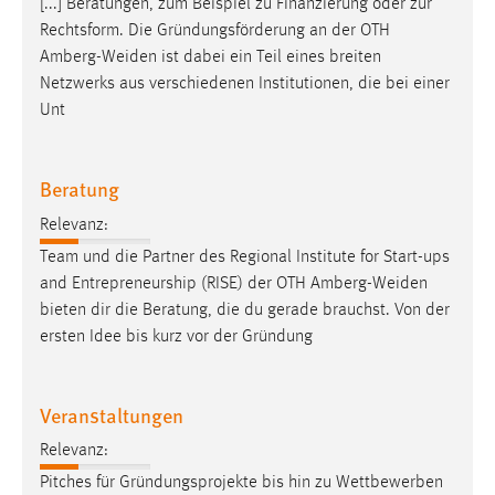
Dieser Cookie speichert die ausgewählten Einverständnis-
Rechtsform. Die Gründungsförderung an der OTH
Optionen des Benutzers
Amberg-Weiden
ist dabei ein Teil eines breiten
Netzwerks aus verschiedenen Institutionen, die bei einer
Cookie Laufzeit:
Unt
1 Jahr
Performance
Beratung
Relevanz:
Name:
staticfilecache
Team und die Partner des Regional Institute for Start-ups
and Entrepreneurship (RISE) der OTH
Amberg-Weiden
Zweck:
bieten dir die Beratung, die du gerade brauchst. Von der
Für performante Seitenauslieferung wird in diesem Cookie
ersten Idee bis kurz vor der Gründung
gespeichert, ob man eingeloggt ist.
Sprachpräferenz
Veranstaltungen
Name:
Relevanz:
site-language-preference
Pitches für Gründungsprojekte bis hin zu Wettbewerben