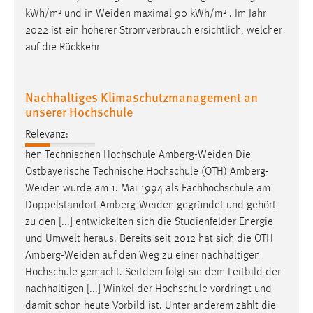
kWh/m² und in
Weiden
maximal 90 kWh/m² . Im Jahr
Anbieter:
2022 ist ein höherer Stromverbrauch ersichtlich, welcher
Google Ireland Limited
auf die Rückkehr
Zweck:
Conversion-Tracking
Nachhaltiges Klimaschutzmanagement an
Cookie Laufzeit:
unserer Hochschule
3 Monate
Relevanz:
hen Technischen Hochschule
Amberg-Weiden
Die
Facebook Pixel
Ostbayerische Technische Hochschule (OTH)
Amberg-
Name:
Weiden
wurde am 1. Mai 1994 als Fachhochschule am
_fbp
Doppelstandort
Amberg-Weiden
gegründet und gehört
zu den [...] entwickelten sich die Studienfelder Energie
Anbieter:
und Umwelt heraus. Bereits seit 2012 hat sich die OTH
Facebook
Amberg-Weiden
auf den Weg zu einer nachhaltigen
Zweck:
Hochschule gemacht. Seitdem folgt sie dem Leitbild der
Conversion-Tracking
nachhaltigen [...] Winkel der Hochschule vordringt und
damit schon heute Vorbild ist. Unter anderem zählt die
Cookie Laufzeit: