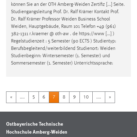
können Sie an der OTH
Amberg-Weiden
Zertifiz [...] Seite.
Studiengangsleitung Prof. Dr. Ralf Krämer Kontakt Prof.
Dr. Ralf Krämer Professor
Weiden
Business School
Weiden
, Hauptgebäude, Raum 101 Telefon +49 (961)
382-1311 r.kraemer @ oth-aw . de https://www [...] )
Regelstudienzeit : 5 Semester (90 ECTS ) Studientyp:
Berufsbegleitend/weiterbildend Studienort:
Weiden
Studienbeginn: Wintersemester (1. Semester) und
Sommersemester (1. Semester) Unterrichtssprache:
«
....
5
6
7
8
9
10
....
»
Ostbayerische Technische
Hochschule Amberg-Weiden