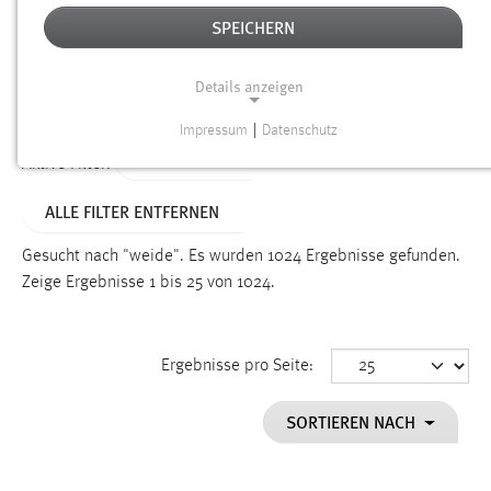
SPEICHERN
Alter
Details anzeigen
SUCHEN
Impressum
|
Datenschutz
NOTWENDIGE COOKIES
TYP: SEITEN
Aktive Filter:
Notwendige Cookies ermöglichen grundlegende
ALLE FILTER ENTFERNEN
Funktionen und sind für die einwandfreie Funktion der
Website erforderlich.
Gesucht nach "weide".
Es wurden 1024 Ergebnisse gefunden.
Zeige Ergebnisse 1 bis 25 von 1024.
Einverständnis
Name:
cookie_consent
Ergebnisse pro Seite:
Zweck:
SORTIEREN NACH
Dieser Cookie speichert die ausgewählten Einverständnis-
Optionen des Benutzers
Cookie Laufzeit: