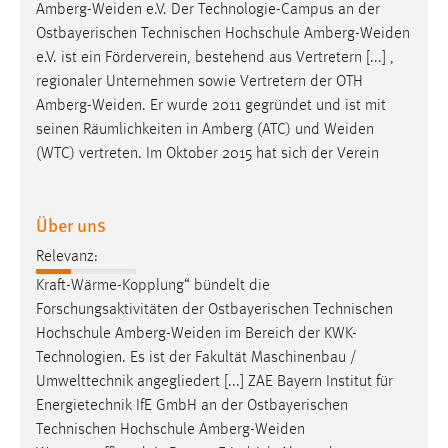
EXTERNE MEDIEN
Amberg-Weiden
e.V. Der Technologie-Campus an der
Ostbayerischen Technischen Hochschule
Amberg-Weiden
Um Inhalte von Videoplattformen und Social Media
e.V. ist ein Förderverein, bestehend aus Vertretern [...] ,
Plattformen anzeigen zu können, werden von diesen
regionaler Unternehmen sowie Vertretern der OTH
externen Medien Cookies gesetzt.
Amberg-Weiden
. Er wurde 2011 gegründet und ist mit
seinen Räumlichkeiten in Amberg (ATC) und
Weiden
YouTube
(WTC) vertreten. Im Oktober 2015 hat sich der Verein
Vimeo
Über uns
Relevanz:
Kraft-Wärme-Kopplung“ bündelt die
Forschungsaktivitäten der Ostbayerischen Technischen
Hochschule
Amberg-Weiden
im Bereich der KWK-
Technologien. Es ist der Fakultät Maschinenbau /
Umwelttechnik angegliedert [...] ZAE Bayern Institut für
Energietechnik IfE GmbH an der Ostbayerischen
Technischen Hochschule
Amberg-Weiden