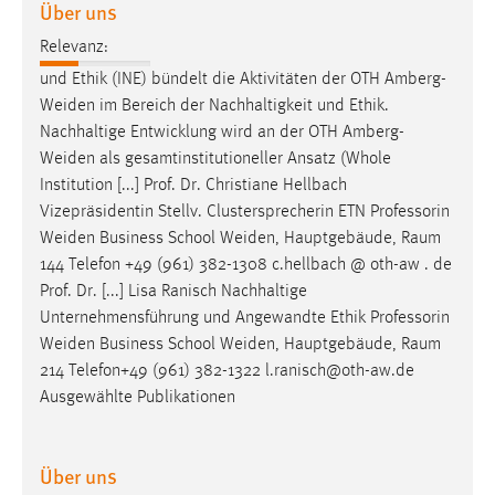
Über uns
30 Tage
Relevanz:
Chat
und Ethik (INE) bündelt die Aktivitäten der OTH
Amberg-
Weiden
im Bereich der Nachhaltigkeit und Ethik.
Name:
Nachhaltige Entwicklung wird an der OTH
Amberg-
MibewSessionID, MIBEW_UserID, mibew_locale, mibew-
Weiden
als gesamtinstitutioneller Ansatz (Whole
chat-frame-style-5e9dbeb1811c0446
Institution [...] Prof. Dr. Christiane Hellbach
Zweck:
Vizepräsidentin Stellv. Clustersprecherin ETN Professorin
Wird benötigt um die Chatfunktion nutzen zu können.
Weiden
Business School
Weiden
, Hauptgebäude, Raum
144 Telefon +49 (961) 382-1308 c.hellbach @ oth-aw . de
Cookie Laufzeit:
Prof. Dr. [...] Lisa Ranisch Nachhaltige
MibewSessionID, mibew-chat-frame-style-
5e9dbeb1811c0446 = Sitzungslaufzeit, mibew_locale = 3
Unternehmensführung und Angewandte Ethik Professorin
Jahre, MIBEW_UserID = 1 Jahr
Weiden
Business School
Weiden
, Hauptgebäude, Raum
214 Telefon+49 (961) 382-1322 l.ranisch@oth-aw.de
Ausgewählte Publikationen
Login
Name:
Über uns
fe_user, be_user, be_lastLoginProvider