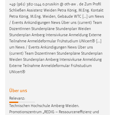
+49 (961) 382-1144 o.prusikin @ oth-aw . de Zum Profil
Cookie Laufzeit:
Schließen Assistenz
Weiden
Petra König, M.Eng. Kontakt
Max. 13 Monate
Petra König, M.Eng.
Weiden
, Gebäude WTC [...] um News
/ Events Ankündigungen News Über uns (current) Team
DozentInnen Stundenpläne Stundenplan
Weiden
MARKETING
Stundenplan Amberg Intensivkurse Anmeldung Externe
Teilnahme Anmeldeformular Frühstudium UNIcert® [...]
Marketing Cookies werden von Drittanbietern
um News / Events Ankündigungen News Über uns
verwendet, um personalisierte Werbung anzuzeigen.
(current) Team DozentInnen Stundenpläne Stundenplan
Sie tun dies, indem sie Besucher über Websites
Weiden
Stundenplan Amberg Intensivkurse Anmeldung
hinweg verfolgen.
Externe Teilnahme Anmeldeformular Frühstudium
UNIcert®
Google Ads
Name:
Über uns
_gcl_au
Relevanz:
Anbieter:
Google Ireland Limited
Technischen Hochschule
Amberg-Weiden
.
Promotionszentrum „REDIG – Ressourceneffizienz und
Zweck: