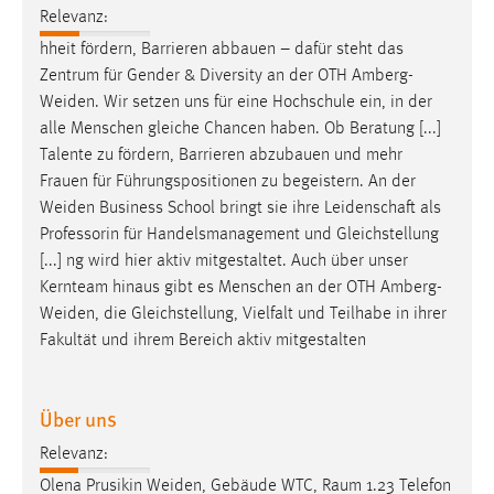
Relevanz:
Zweck:
Dieser Cookie ist notwendig um sich an der Website
hheit fördern, Barrieren abbauen – dafür steht das
einloggen zu können.
Zentrum für Gender & Diversity an der OTH
Amberg-
Weiden
. Wir setzen uns für eine Hochschule ein, in der
Cookie Laufzeit:
alle Menschen gleiche Chancen haben. Ob Beratung [...]
24 Stunden
Talente zu fördern, Barrieren abzubauen und mehr
Frauen für Führungspositionen zu begeistern. An der
Weiden
Business School bringt sie ihre Leidenschaft als
STATISTIK
Professorin für Handelsmanagement und Gleichstellung
Statistik Cookies erfassen Informationen anonym.
[...] ng wird hier aktiv mitgestaltet. Auch über unser
Diese Informationen helfen uns zu verstehen, wie
Kernteam hinaus gibt es Menschen an der OTH
Amberg-
unsere Besucher unsere Website nutzen.
Weiden
, die Gleichstellung, Vielfalt und Teilhabe in ihrer
Fakultät und ihrem Bereich aktiv mitgestalten
Matomo
Name:
Über uns
_pk_ref, _pk_cvar, _pk_id, _pk_ses
Relevanz:
Zweck:
Olena Prusikin
Weiden
, Gebäude WTC, Raum 1.23 Telefon
Zugriffsstatistik