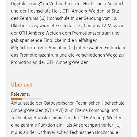
Digitalisierung“ im Verbund mit der Hochschule Ansbach
Conversion-Tracking
und der Hochschule Hof , OTH
Amberg-Weiden
ist Sitz
Cookie Laufzeit:
des Zentrums [...] Hochschule In der Sendung vom 12.
3 Monate
Oktober 2024 widmete sich das 123 Campus TV-Magazin
der OTH
Amberg-Weiden
dem Promotionszentrum und
gab spannende Einblicke in die vielfältigen
Facebook Pixel
Möglichkeiten zur Promotion [...] interessanten Einblick in
Name:
das Promotionszentrum und die verschiedenen Wege zur
_fbp
Promotion an der OTH
Amberg-Weiden
.
Anbieter:
Facebook
Über uns
Zweck:
Relevanz:
Conversion-Tracking
Anlaufstelle der Ostbayerischen Technischen Hochschule
Cookie Laufzeit:
Amberg-Weiden
(OTH AW) zum Thema Forschung und
3 Monate
Technologietransfer. nimmt an der OTH
Amberg-Weiden
eine zentrale Funktion ein - als Ansprechpartner für [...]
mpus an der Ostbayerischen Technischen Hochschule