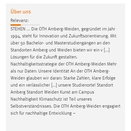
1 Jahr
Über uns
Relevanz:
Performance
STEHEN ... Die OTH
Amberg-Weiden
, gegründet im Jahr
Name:
1994, steht für Innovation und Zukunftsorientierung. Mit
staticfilecache
über 50 Bachelor- und Masterstudiengängen an den
Standorten Amberg und
Weiden
bieten wir ein v [...]
Zweck:
Lösungen für die Zukunft gestalten.
Für performante Seitenauslieferung wird in diesem Cookie
gespeichert, ob man eingeloggt ist.
Nachhaltigkeitsstrategie der OTH
Amberg-Weiden
Mehr
als nur Daten: Unsere Identität An der OTH
Amberg-
Weiden
glauben wir daran: Starke Zahlen, klare Erfolge
Sprachpräferenz
und ein verlässlicher [...] unsere Studienorte! Standort
Name:
Amberg Standort
Weiden
Kunst am Campus
site-language-preference
Nachhaltigkeit Klimaschutz ist Teil unseres
Selbstverständnisses. Die OTH
Amberg-Weiden
engagiert
Zweck:
sich für nachhaltige Entwicklung –
Das Cookie speichert die gewählte Sprache der Website.
Cookie Laufzeit: