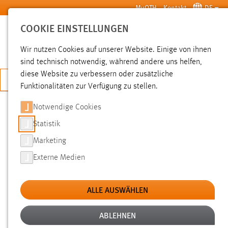
Zum Hauptinhalt springen
MyOTH
Kontakt
DE
COOKIE EINSTELLUNGEN
SUCHE
Wir nutzen Cookies auf unserer Website. Einige von ihnen
sind technisch notwendig, während andere uns helfen,
diese Website zu verbessern oder zusätzliche
JETZT BEWERBEN
Funktionalitäten zur Verfügung zu stellen.
Notwendige Cookies
SUCHE
Statistik
Marketing
FILTER
Externe Medien
Typ
ALLE AUSWÄHLEN
Erstellungsdatum
ABLEHNEN