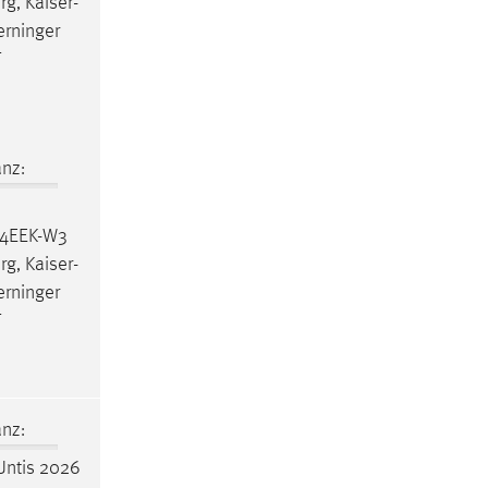
g, Kaiser-
rninger
T
nz:
-S4EEK-W3
g, Kaiser-
rninger
T
nz:
Untis 2026