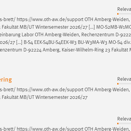
Releva
s-brett/ https://www.oth-aw.de/support OTH
Amberg-Weiden
,
3 Fakultät MB/UT Wintersemester 2026/27 [...] MO-S2MB-W1
reinbarung Labor OTH
Amberg-Weiden
, Rechenzentrum D-922
 2026/27 [...] B-S4 EEK-S4BU-S4EEK-W3 BU-W3MA-W3 MO-S4 div
henzentrum D-92224 Amberg, Kaiser-Wilhelm-Ring 23 Fakultät
ering
Releva
s-brett/ https://www.oth-aw.de/support OTH
Amberg-Weiden
,
 Fakultät MB/UT Wintersemester 2026/27
Releva
s-brett/ https://www.oth-aw.de/support OTH
Amberg-Weiden
,