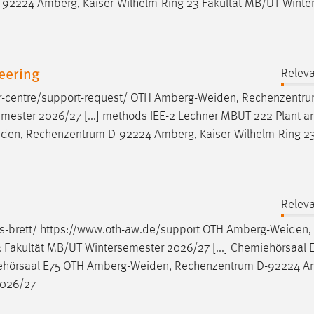
-92224 Amberg, Kaiser-Wilhelm-Ring 23 Fakultät MB/UT Winte
eering
Releva
er-centre/support-request/ OTH
Amberg-Weiden
, Rechenzentr
mester 2026/27 [...] methods IEE-2 Lechner MBUT 222 Plant a
iden
, Rechenzentrum D-92224 Amberg, Kaiser-Wilhelm-Ring 23
Releva
s-brett/ https://www.oth-aw.de/support OTH
Amberg-Weiden
,
Fakultät MB/UT Wintersemester 2026/27 [...] Chemiehörsaal 
ehörsaal E75 OTH
Amberg-Weiden
, Rechenzentrum D-92224 A
2026/27