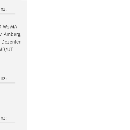
nz:
MO-W1 MA-
24 Amberg,
. Dozenten
 MB/UT
nz:
nz: