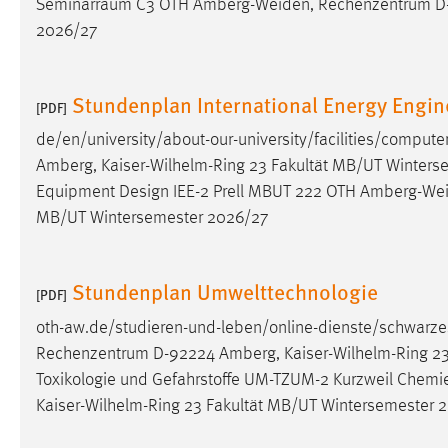
Seminarraum C3 OTH
Amberg-Weiden
, Rechenzentrum D
in diesem Cookie gespeichert, ob man
2026/27
eingeloggt ist.
Sprachpräferenz
Stundenplan International Energy Engin
[PDF]
Name:
site-language-preference
de/en/university/about-our-university/facilities/comput
Amberg, Kaiser-Wilhelm-Ring 23 Fakultät MB/UT Winterse
Zweck:
Das Cookie speichert die gewählte
Equipment Design IEE-2 Prell MBUT 222 OTH
Amberg-We
Sprache der Website.
MB/UT Wintersemester 2026/27
Cookie Laufzeit:
30 Tage
Stundenplan Umwelttechnologie
Chat
[PDF]
oth-aw.de/studieren-und-leben/online-dienste/schwarze
Name:
MibewSessionID, MIBEW_UserID,
Rechenzentrum D-92224 Amberg, Kaiser-Wilhelm-Ring 23 
mibew_locale, mibew-chat-frame-style-
5e9dbeb1811c0446
Toxikologie und Gefahrstoffe UM-TZUM-2 Kurzweil Chemi
Kaiser-Wilhelm-Ring 23 Fakultät MB/UT Wintersemester 
Zweck:
Wird benötigt um die Chatfunktion
nutzen zu können.