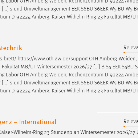
ung Labor OTH
Amberg-Weiden
, Rechenzentrum D-92224 Amber
7 [...] s-und Umweltmanagement EEK-S6BU-S6EEK-W5 BU-W5 Be
trum D-92224 Amberg, Kaiser-Wilhelm-Ring 23 Fakultät MB/U
stechnik
Releva
s-brett/ https://www.oth-aw.de/support OTH
Amberg-Weiden
,
Fakultät MB/UT Wintersemester 2026/27 [...] B-S4 EEK-S4BU
ung Labor OTH
Amberg-Weiden
, Rechenzentrum D-92224 Amber
7 [...] s-und Umweltmanagement EEK-S6BU-S6EEK-W5 BU-W5 Be
trum D-92224 Amberg, Kaiser-Wilhelm-Ring 23 Fakultät MB/U
genz – International
Releva
aiser-Wilhelm-Ring 23 Stundenplan Wintersemester 2026/27 