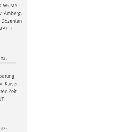
MO-W1 MA-
24 Amberg,
. Dozenten
 MB/UT
nz:
nbarung
, Kaiser-
ten Zeit
UT
nz: