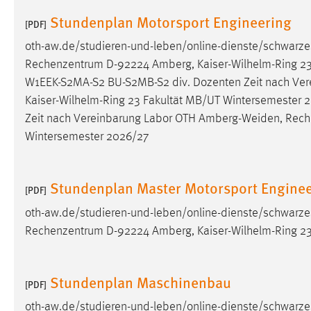
Cookie Laufzeit:
Stundenplan Motorsport Engineering
MibewSessionID, mibew-chat-frame-
[PDF]
style-5e9dbeb1811c0446 =
Sitzungslaufzeit, mibew_locale = 3
oth-aw.de/studieren-und-leben/online-dienste/schwarze
Jahre, MIBEW_UserID = 1 Jahr
Rechenzentrum D-92224 Amberg, Kaiser-Wilhelm-Ring 2
W1EEK-S2MA-S2 BU-S2MB-S2 div. Dozenten Zeit nach Ve
Login
Kaiser-Wilhelm-Ring 23 Fakultät MB/UT Wintersemester
Zeit nach Vereinbarung Labor OTH
Amberg-Weiden
, Rec
Name:
fe_user, be_user, be_lastLoginProvider
Wintersemester 2026/27
Zweck:
Dieser Cookie ist notwendig um sich an
der Website einloggen zu können.
Stundenplan Master Motorsport Engine
[PDF]
Cookie Laufzeit:
24 Stunden
oth-aw.de/studieren-und-leben/online-dienste/schwarze
Rechenzentrum D-92224 Amberg, Kaiser-Wilhelm-Ring 23
STATISTIK
Statistik Cookies erfassen Informationen anonym.
Stundenplan Maschinenbau
[PDF]
Diese Informationen helfen uns zu verstehen, wie
oth-aw.de/studieren-und-leben/online-dienste/schwarze
unsere Besucher unsere Website nutzen.