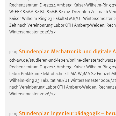
Rechenzentrum D-92224 Amberg, Kaiser-Wilhelm-Ring 2
Matomo
W1EEK-S2MA-S2 BU-S2MB-S2 div. Dozenten Zeit nach Ve
Kaiser-Wilhelm-Ring 23 Fakultät MB/UT Wintersemester
Name:
_pk_ref, _pk_cvar, _pk_id, _pk_ses
Zeit nach Vereinbarung Labor OTH
Amberg-Weiden
, Rec
Zweck:
Zugriffsstatistik
Wintersemester 2026/27
Cookie Laufzeit:
Max. 13 Monate
Stundenplan Mechatronik und digitale 
[PDF]
oth-aw.de/studieren-und-leben/online-dienste/schwarze
MARKETING
Rechenzentrum D-92224 Amberg, Kaiser-Wilhelm-Ring 23 
Marketing Cookies werden von Drittanbietern
Labor Praktikum Elektrotechnik II MA-W3MA-S2 Frenzel 
verwendet, um personalisierte Werbung anzuzeigen.
Wilhelm-Ring 23 Fakultät MB/UT Wintersemester 2026/27
Sie tun dies, indem sie Besucher über Websites
nach Vereinbarung Labor OTH
Amberg-Weiden
, Rechenz
hinweg verfolgen.
Wintersemester 2026/27
Google Ads
Name:
Stundenplan Ingenieurpädagogik – beruf
_gcl_au
[PDF]