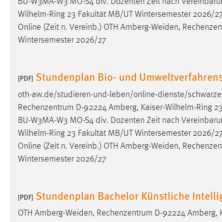
BU-W3MA-W3 MO-S4 div. Dozenten Zeit nach Vereinbar
externen Medien Cookies gesetzt.
Wilhelm-Ring 23 Fakultät MB/UT Wintersemester 2026/2
Online (Zeit n. Vereinb.) OTH
Amberg-Weiden
, Rechenzen
YouTube
Wintersemester 2026/27
Vimeo
Stundenplan Bio- und Umweltverfahren
[PDF]
oth-aw.de/studieren-und-leben/online-dienste/schwarze
Rechenzentrum D-92224 Amberg, Kaiser-Wilhelm-Ring 23 
BU-W3MA-W3 MO-S4 div. Dozenten Zeit nach Vereinbar
Wilhelm-Ring 23 Fakultät MB/UT Wintersemester 2026/2
Online (Zeit n. Vereinb.) OTH
Amberg-Weiden
, Rechenzen
Wintersemester 2026/27
Stundenplan Bachelor Künstliche Intelli
[PDF]
OTH
Amberg-Weiden
, Rechenzentrum D-92224 Amberg, K