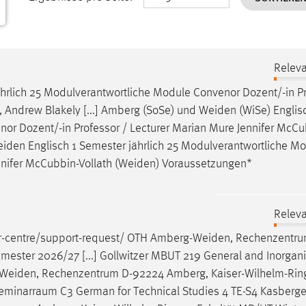
Releva
ährlich 25 Modulverantwortliche Module Convenor Dozent/-in Pr
), Andrew Blakely [...] Amberg (SoSe) und
Weiden
(WiSe) Englis
or Dozent/-in Professor / Lecturer Marian Mure Jennifer McCu
eiden
Englisch 1 Semester jährlich 25 Modulverantwortliche M
nifer McCubbin-Vollath (
Weiden
) Voraussetzungen*
Releva
er-centre/support-request/ OTH
Amberg-Weiden
, Rechenzentr
ester 2026/27 [...] Gollwitzer MBUT 219 General and Inorgan
Weiden
, Rechenzentrum D-92224 Amberg, Kaiser-Wilhelm-Rin
Seminarraum C3 German for Technical Studies 4 TE-S4 Kasberge