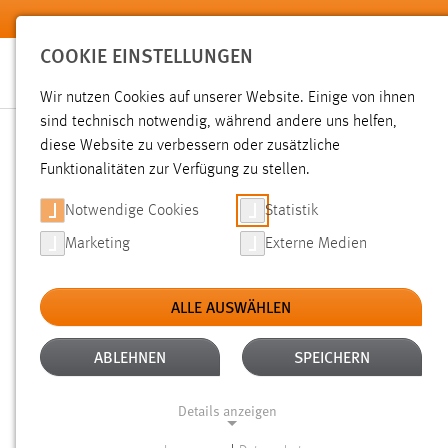
Zum Hauptinhalt springen
COOKIE EINSTELLUNGEN
Wir nutzen Cookies auf unserer Website. Einige von ihnen
sind technisch notwendig, während andere uns helfen,
diese Website zu verbessern oder zusätzliche
SUCHE
Funktionalitäten zur Verfügung zu stellen.
Notwendige Cookies
Statistik
Marketing
Externe Medien
ALLE AUSWÄHLEN
TYP: DATEIEN
ALLE FILTER ENTFERNEN
Aktive Filter:
ABLEHNEN
SPEICHERN
Gesucht nach "weide".
Es wurden 2799 Ergebnisse gefund
Details anzeigen