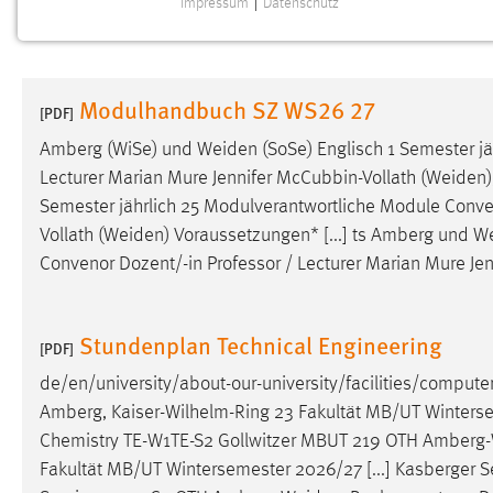
Impressum
|
Datenschutz
NOTWENDIGE COOKIES
Notwendige Cookies ermöglichen grundlegende
Funktionen und sind für die einwandfreie Funktion der
Modulhandbuch SZ WS26 27
Website erforderlich.
[PDF]
Amberg (WiSe) und
Weiden
(SoSe) Englisch 1 Semester j
Einverständnis
Lecturer Marian Mure Jennifer McCubbin-Vollath (
Weiden
Semester jährlich 25 Modulverantwortliche Module Conven
Name:
cookie_consent
Vollath (
Weiden
) Voraussetzungen* [...] ts Amberg und
W
Zweck:
Dieser Cookie speichert die
Convenor Dozent/-in Professor / Lecturer Marian Mure Jen
ausgewählten Einverständnis-Optionen
des Benutzers
Cookie Laufzeit:
Stundenplan Technical Engineering
1 Jahr
[PDF]
de/en/university/about-our-university/facilities/comput
Performance
Amberg, Kaiser-Wilhelm-Ring 23 Fakultät MB/UT Wintersem
Chemistry TE-W1TE-S2 Gollwitzer MBUT 219 OTH
Amberg-
Name:
staticfilecache
Fakultät MB/UT Wintersemester 2026/27 [...] Kasberger 
Zweck:
Für performante Seitenauslieferung wird