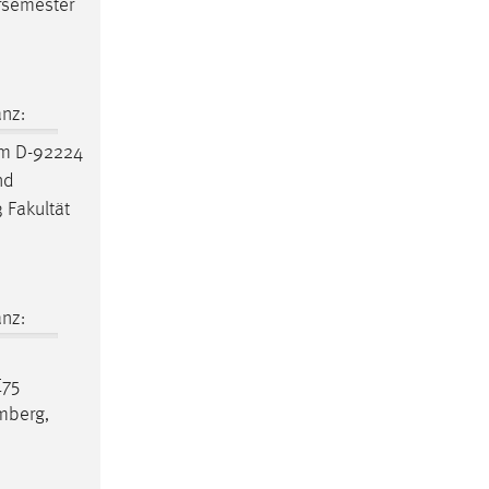
rsemester
nz:
um D-92224
nd
 Fakultät
nz:
E75
mberg,