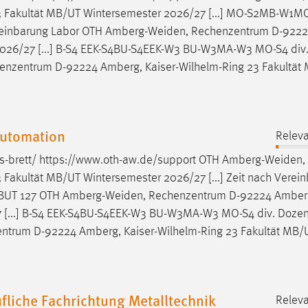
3 Fakultät MB/UT Wintersemester 2026/27 [...] MO-S2MB-W1
reinbarung Labor OTH
Amberg-Weiden
, Rechenzentrum D-922
 2026/27 [...] B-S4 EEK-S4BU-S4EEK-W3 BU-W3MA-W3 MO-S4 div
henzentrum D-92224 Amberg, Kaiser-Wilhelm-Ring 23 Fakultät
Automation
Releva
s-brett/ https://www.oth-aw.de/support OTH
Amberg-Weiden
,
Fakultät MB/UT Wintersemester 2026/27 [...] Zeit nach Verei
MBUT 127 OTH
Amberg-Weiden
, Rechenzentrum D-92224 Amberg
 [...] B-S4 EEK-S4BU-S4EEK-W3 BU-W3MA-W3 MO-S4 div. Dozen
entrum D-92224 Amberg, Kaiser-Wilhelm-Ring 23 Fakultät MB/
liche Fachrichtung Metalltechnik
Releva