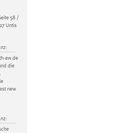
eite 58 /
27 Untis
nz:
th-aw.de
und die
.
le
test new
nz:
ische