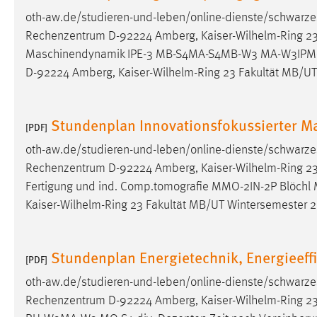
Anbieter:
Google Ireland Limited
oth-aw.de/studieren-und-leben/online-dienste/schwarze
Rechenzentrum D-92224 Amberg, Kaiser-Wilhelm-Ring 23 
Zweck:
Conversion-Tracking
Maschinendynamik IPE-3 MB-S4MA-S4MB-W3 MA-W3IPM-
Cookie Laufzeit:
3 Monate
D-92224 Amberg, Kaiser-Wilhelm-Ring 23 Fakultät MB/U
Facebook Pixel
Stundenplan Innovationsfokussierter 
[PDF]
Name:
_fbp
oth-aw.de/studieren-und-leben/online-dienste/schwarze
Anbieter:
Facebook
Rechenzentrum D-92224 Amberg, Kaiser-Wilhelm-Ring 23 
Fertigung und ind. Comp.tomografie MMO-2IN-2P Blöch
Zweck:
Conversion-Tracking
Kaiser-Wilhelm-Ring 23 Fakultät MB/UT Wintersemester 
Cookie Laufzeit:
3 Monate
Stundenplan Energietechnik, Energieeff
[PDF]
EXTERNE MEDIEN
oth-aw.de/studieren-und-leben/online-dienste/schwarze
Um Inhalte von Videoplattformen und Social Media
Rechenzentrum D-92224 Amberg, Kaiser-Wilhelm-Ring 23 
Plattformen anzeigen zu können, werden von diesen