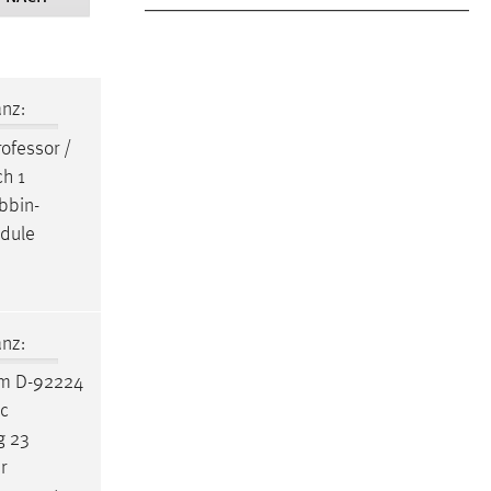
nz:
ofessor /
ch 1
bbin-
odule
nz:
um D-92224
ic
g 23
r