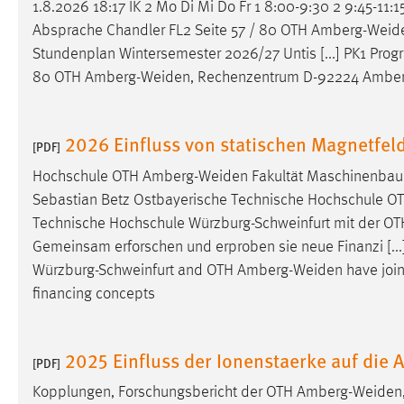
1.8.2026 18:17 IK 2 Mo Di Mi Do Fr 1 8:00-9:30 2 9:45-11:
Absprache Chandler FL2 Seite 57 / 80 OTH
Amberg-Weid
Stundenplan Wintersemester 2026/27 Untis [...] PK1 Progr
80 OTH
Amberg-Weiden
, Rechenzentrum D-92224 Amberg
2026 Einfluss von statischen Magnetfe
[PDF]
Hochschule OTH
Amberg-Weiden
Fakultät Maschinenbau 
Sebastian Betz Ostbayerische Technische Hochschule O
Technische Hochschule Würzburg-Schweinfurt mit der O
Gemeinsam erforschen und erproben sie neue Finanzi [...
Würzburg-Schweinfurt and OTH
Amberg-Weiden
have join
financing concepts
2025 Einfluss der Ionenstaerke auf die 
[PDF]
Kopplungen, Forschungsbericht der OTH
Amberg-Weiden