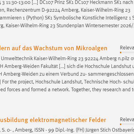
15 3 11:30-13:00 [...] DC107 Prinz SK1 DC107 Heckmann SK1 nach
en
, Rechenzentrum D-92224 Amberg, Kaiser-Wilhelm-Ring 23
ammieren 1 (Python) SK1 Symbolische Künstliche Intelligenz 1 S
, Kaiser-Wilhelm-Ring 23 Stundenplan Wintersemester 2026/
ldern auf das Wachstum von Mikroalgen
Releva
Umwelttechnik Kaiser-Wilhelm-Ring 23 92224 Amberg n.pilz o
TH
Amberg-Weiden
Fakultät [...] sich die Hochschule Landshut 
TH
Amberg-Weiden
zu einem Verbund zu- sammengeschlossen
] For the project, Hochschule Landshut, Technische Hoch- schu
ed forces and formed a network. Together, they research and 
Ausbildung elektromagnetischer Felder
Releva
, S. 0- , Amberg, ISSN - 99 Dipl.-Ing. (FH) Jürgen Stich Ostbayer