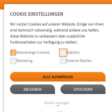
Zum Hauptinhalt springen
COOKIE EINSTELLUNGEN
Wir nutzen Cookies auf unserer Website. Einige von ihnen
sind technisch notwendig, während andere uns helfen,
diese Website zu verbessern oder zusätzliche
SUCHE
Funktionalitäten zur Verfügung zu stellen.
Notwendige Cookies
Statistik
Marketing
Externe Medien
ALLE AUSWÄHLEN
TYP: WIKI
ALLE FILTER ENTFERNEN
Aktive Filter:
ABLEHNEN
SPEICHERN
Gesucht nach "moodle".
Es wurden 27 Ergebnisse gefunde
Details anzeigen