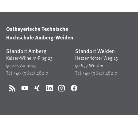
in diesem Cookie gespeichert, ob man
eingeloggt ist.
Ostbayerische Technische
Sprachpräferenz
Hochschule Amberg-Weiden
Name:
site-language-preference
Standort Amberg
Standort Weiden
Zweck:
Das Cookie speichert die gewählte
Kaiser-Wilhelm-Ring 23
Hetzenrichter Weg 15
Sprache der Website.
92224 Amberg
92637 Weiden
Cookie Laufzeit:
30 Tage
Tel
+49 (9621) 482-0
Tel
+49 (9621) 482-0
Chat
RSS
YouTube
Xing
LinkedIn
Instagram
Facebook
Name:
MibewSessionID, MIBEW_UserID,
mibew_locale, mibew-chat-frame-style-
5e9dbeb1811c0446
Zweck:
Wird benötigt um die Chatfunktion
nutzen zu können.