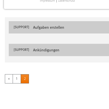
Impressum
|
Datenschutz
NOTWENDIGE COOKIES
Notwendige Cookies ermöglichen grundlegende
Funktionen und sind für die einwandfreie Funktion der
Website erforderlich.
Aufgaben erstellen
[SUPPORT]
Einverständnis
Name:
cookie_consent
Ankündigungen
[SUPPORT]
Zweck:
Dieser Cookie speichert die
ausgewählten Einverständnis-Optionen
des Benutzers
Cookie Laufzeit:
1 Jahr
«
1
2
Performance
Name:
staticfilecache
Zweck:
Für performante Seitenauslieferung wird