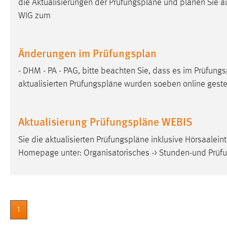
die Aktualisierungen der
Prüfungspläne
und planen Sie au
in diesem Cookie gespeichert, ob man
WIG zum
eingeloggt ist.
Sprachpräferenz
Änderungen im Prüfungsplan
Name:
site-language-preference
- DHM - PA - PAG, bitte beachten Sie, dass es im
Prüfungs
aktualisierten
Prüfungspläne
wurden soeben online gestel
Zweck:
Das Cookie speichert die gewählte
Sprache der Website.
Cookie Laufzeit:
Aktualisierung Prüfungspläne WEBIS
30 Tage
Sie die aktualisierten
Prüfungspläne
inklusive Hörsaaleint
Chat
Homepage unter: Organisatorisches -> Stunden-und
Prüf
Name:
MibewSessionID, MIBEW_UserID,
mibew_locale, mibew-chat-frame-style-
5e9dbeb1811c0446
Zweck:
Wird benötigt um die Chatfunktion
1
nutzen zu können.