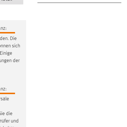
nz:
den. Die
önnen sich
Einige
rungen der
nz:
rsäle
ie die
Prüfer und