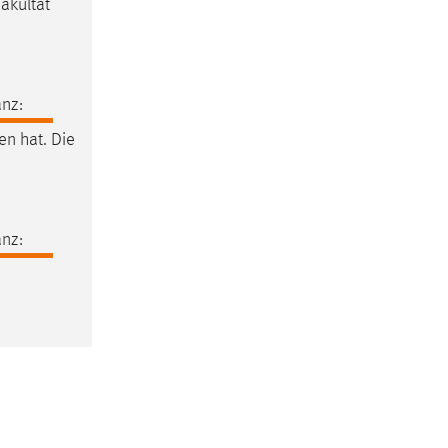
akultät
nz:
n hat. Die
nz: