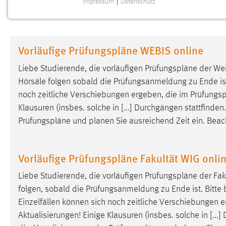
Impressum
|
Datenschutz
NOTWENDIGE COOKIES
Notwendige Cookies ermöglichen grundlegende
Funktionen und sind für die einwandfreie Funktion der
Vorläufige Prüfungspläne WEBIS online
Website erforderlich.
Liebe Studierende, die vorläufigen
Prüfungspläne
der Wei
Einverständnis
Hörsäle folgen sobald die Prüfungsanmeldung zu Ende ist. 
noch zeitliche Verschiebungen ergeben, die im
Prüfungs
Name:
cookie_consent
Klausuren (insbes. solche in [...] Durchgängen stattfinden
Zweck:
Dieser Cookie speichert die
Prüfungspläne
und planen Sie ausreichend Zeit ein. Beac
ausgewählten Einverständnis-Optionen
des Benutzers
Cookie Laufzeit:
Vorläufige Prüfungspläne Fakultät WIG onli
1 Jahr
Liebe Studierende, die vorläufigen
Prüfungspläne
der Fak
Performance
folgen, sobald die Prüfungsanmeldung zu Ende ist. Bitte
Einzelfällen können sich noch zeitliche Verschiebungen 
Name:
staticfilecache
Aktualisierungen! Einige Klausuren (insbes. solche in [...
Zweck:
Für performante Seitenauslieferung wird