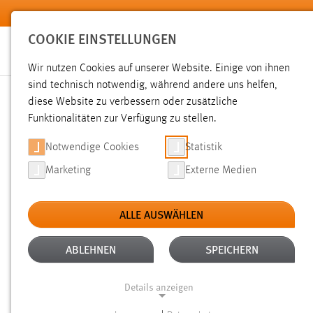
Zum Hauptinhalt springen
COOKIE EINSTELLUNGEN
Wir nutzen Cookies auf unserer Website. Einige von ihnen
sind technisch notwendig, während andere uns helfen,
diese Website zu verbessern oder zusätzliche
SUCHE
Funktionalitäten zur Verfügung zu stellen.
Notwendige Cookies
Statistik
Marketing
Externe Medien
ALLE AUSWÄHLEN
TYP: TX_OTHAWORGANIZATION_DOMAIN_MOD
Aktive Filter:
ABLEHNEN
SPEICHERN
Gesucht nach "Prufungsplane+".
Es wurden 4 Ergebnisse g
Details anzeigen