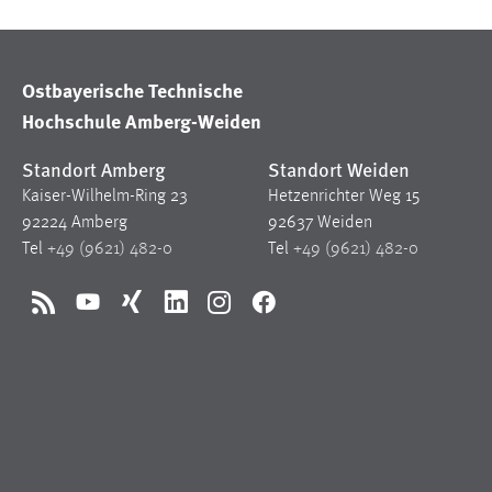
Cookie Laufzeit:
MibewSessionID, mibew-chat-frame-
style-5e9dbeb1811c0446 =
Sitzungslaufzeit, mibew_locale = 3
Ostbayerische Technische
Jahre, MIBEW_UserID = 1 Jahr
Hochschule Amberg-Weiden
Login
Standort Amberg
Standort Weiden
Kaiser-Wilhelm-Ring 23
Hetzenrichter Weg 15
Name:
fe_user, be_user, be_lastLoginProvider
92224 Amberg
92637 Weiden
Zweck:
Dieser Cookie ist notwendig um sich an
Tel
+49 (9621) 482-0
Tel
+49 (9621) 482-0
der Website einloggen zu können.
Cookie Laufzeit:
24 Stunden
RSS
YouTube
Xing
LinkedIn
Instagram
Facebook
STATISTIK
Statistik Cookies erfassen Informationen anonym.
Diese Informationen helfen uns zu verstehen, wie
unsere Besucher unsere Website nutzen.