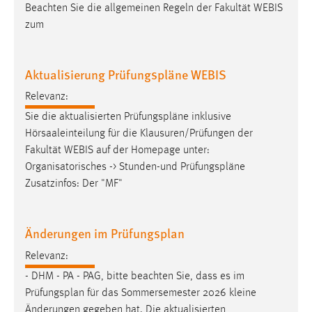
30 Tage
Beachten Sie die allgemeinen Regeln der Fakultät WEBIS
zum
Chat
Aktualisierung Prüfungspläne WEBIS
Name:
MibewSessionID, MIBEW_UserID, mibew_locale, mibew-
Relevanz:
chat-frame-style-5e9dbeb1811c0446
Sie die aktualisierten
Prüfungspläne
inklusive
Zweck:
Hörsaaleinteilung für die Klausuren/Prüfungen der
Wird benötigt um die Chatfunktion nutzen zu können.
Fakultät WEBIS auf der Homepage unter:
Organisatorisches -> Stunden-und
Prüfungspläne
Cookie Laufzeit:
Zusatzinfos: Der "MF"
MibewSessionID, mibew-chat-frame-style-
5e9dbeb1811c0446 = Sitzungslaufzeit, mibew_locale = 3
Jahre, MIBEW_UserID = 1 Jahr
Änderungen im Prüfungsplan
Login
Relevanz:
- DHM - PA - PAG, bitte beachten Sie, dass es im
Name:
Prüfungsplan
für das Sommersemester 2026 kleine
fe_user, be_user, be_lastLoginProvider
Änderungen gegeben hat. Die aktualisierten