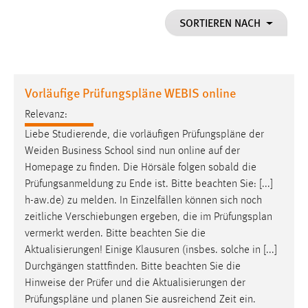
1 Jahr
SORTIEREN NACH
Performance
Name:
Vorläufige Prüfungspläne WEBIS online
staticfilecache
Relevanz:
Zweck:
Liebe Studierende, die vorläufigen
Prüfungspläne
der
Für performante Seitenauslieferung wird in diesem Cookie
gespeichert, ob man eingeloggt ist.
Weiden Business School sind nun online auf der
Homepage zu finden. Die Hörsäle folgen sobald die
Prüfungsanmeldung zu Ende ist. Bitte beachten Sie: [...]
Sprachpräferenz
h-aw.de) zu melden. In Einzelfällen können sich noch
Name:
zeitliche Verschiebungen ergeben, die im
Prüfungsplan
site-language-preference
vermerkt werden. Bitte beachten Sie die
Aktualisierungen! Einige Klausuren (insbes. solche in [...]
Zweck:
Durchgängen stattfinden. Bitte beachten Sie die
Das Cookie speichert die gewählte Sprache der Website.
Hinweise der Prüfer und die Aktualisierungen der
Cookie Laufzeit:
Prüfungspläne
und planen Sie ausreichend Zeit ein.