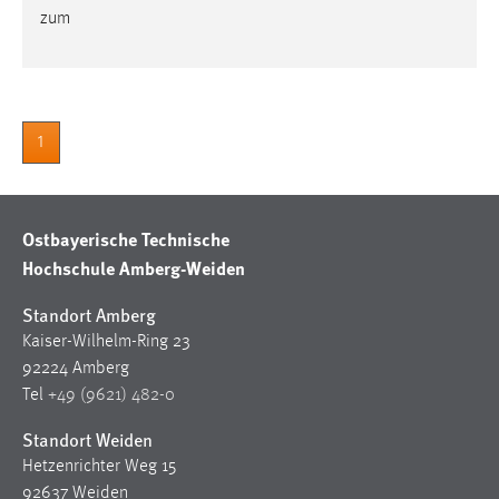
zum
Cookie Laufzeit:
Max. 13 Monate
1
MARKETING
Marketing Cookies werden von Drittanbietern
verwendet, um personalisierte Werbung anzuzeigen.
Ostbayerische Technische
Sie tun dies, indem sie Besucher über Websites
Hochschule Amberg-Weiden
hinweg verfolgen.
Standort Amberg
Google Ads
Kaiser-Wilhelm-Ring 23
Name:
92224 Amberg
_gcl_au
Tel
+49 (9621) 482-0
Anbieter:
Standort Weiden
Google Ireland Limited
Hetzenrichter Weg 15
92637 Weiden
Zweck: