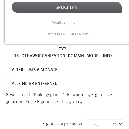
SPEICHERN
Alter
Details anzeigen
SUCHEN
Impressum
|
Datenschutz
NOTWENDIGE COOKIES
Aktive Filter:
TYP:
Notwendige Cookies ermöglichen grundlegende
TX_OTHAWORGANIZATION_DOMAIN_MODEL_INFO
Funktionen und sind für die einwandfreie Funktion der
Website erforderlich.
ALTER: 1 BIS 6 MONATE
Einverständnis
ALLE FILTER ENTFERNEN
Name:
cookie_consent
Gesucht nach "Prufungsplane+".
Es wurden 4 Ergebnisse
gefunden.
Zeige Ergebnisse 1 bis 4 von 4.
Zweck:
Dieser Cookie speichert die ausgewählten Einverständnis-
Optionen des Benutzers
Ergebnisse pro Seite:
Cookie Laufzeit: