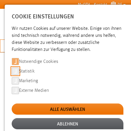
Zum Hauptinhalt springen
MyOTH
Kontakt
DE
COOKIE EINSTELLUNGEN
SUCHE
Wir nutzen Cookies auf unserer Website. Einige von ihnen
sind technisch notwendig, während andere uns helfen,
diese Website zu verbessern oder zusätzliche
JETZT BEWERBEN
Funktionalitäten zur Verfügung zu stellen.
Notwendige Cookies
SUCHE
Statistik
Marketing
FILTER
Externe Medien
Typ
ALLE AUSWÄHLEN
Erstellungsdatum
ABLEHNEN