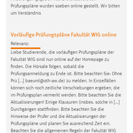
Zweck:
Prüfungspläne
wurden soeben online gestellt. Wir bitten
Dieser Cookie ist notwendig um sich an der Website
um Verständnis
einloggen zu können.
Cookie Laufzeit:
Vorläufige Prüfungspläne Fakultät WIG online
24 Stunden
Relevanz:
Liebe Studierende, die vorläufigen
Prüfungspläne
der
STATISTIK
Fakultät WIG sind nun online auf der Homepage zu
finden. Die Hörsäle folgen, sobald die
Statistik Cookies erfassen Informationen anonym.
Prüfungsanmeldung zu Ende ist. Bitte beachten Sie: Ohne
Diese Informationen helfen uns zu verstehen, wie
Prü [...] baeuml@oth-aw.de) zu melden. In Einzelfällen
unsere Besucher unsere Website nutzen.
können sich noch zeitliche Verschiebungen ergeben, die
im
Prüfungsplan
vermerkt werden. Bitte beachten Sie die
Matomo
Aktualisierungen! Einige Klausuren (insbes. solche in [...]
Name:
Durchgängen stattfinden. Bitte beachten Sie die
_pk_ref, _pk_cvar, _pk_id, _pk_ses
Hinweise der Prüfer und die Aktualisierungen der
Prüfungspläne
und planen Sie ausreichend Zeit ein.
Zweck:
Beachten Sie die allgemeinen Regeln der Fakultät WIG
Zugriffsstatistik