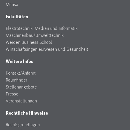
EXTERNE MEDIEN
Mensa
Um Inhalte von Videoplattformen und Social Media
Fakultäten
Plattformen anzeigen zu können, werden von diesen
externen Medien Cookies gesetzt.
Elektrotechnik, Medien und Informatik
Maschinenbau/Umwelttechnik
YouTube
Weiden Business School
Wirtschaftsingenieurwesen und Gesundheit
Vimeo
Weitere Infos
Kontakt/Anfahrt
Raumfinder
Stellenangebote
Presse
Veranstaltungen
Rechtliche Hinweise
Rechtsgrundlagen