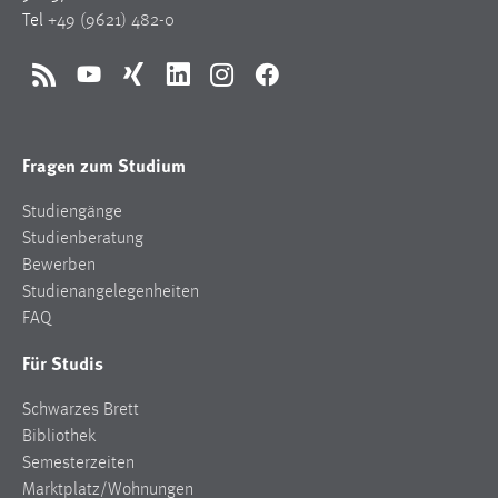
Tel
+49 (9621) 482-0
Conversion-Tracking
Cookie Laufzeit:
RSS
YouTube
Xing
LinkedIn
Instagram
Facebook
3 Monate
Facebook Pixel
Fragen zum Studium
Name:
Studiengänge
_fbp
Studienberatung
Anbieter:
Bewerben
Facebook
Studienangelegenheiten
FAQ
Zweck:
Conversion-Tracking
Für Studis
Cookie Laufzeit:
Schwarzes Brett
3 Monate
Bibliothek
Semesterzeiten
Marktplatz/Wohnungen