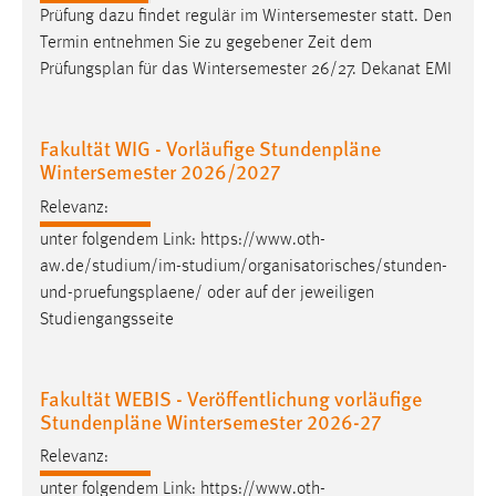
30 Tage
Prüfung dazu findet regulär im Wintersemester statt. Den
Termin entnehmen Sie zu gegebener Zeit dem
Chat
Prüfungsplan
für das Wintersemester 26/27. Dekanat EMI
Name:
MibewSessionID, MIBEW_UserID, mibew_locale, mibew-
Fakultät WIG - Vorläufige Stundenpläne
chat-frame-style-5e9dbeb1811c0446
Wintersemester 2026/2027
Zweck:
Relevanz:
Wird benötigt um die Chatfunktion nutzen zu können.
unter folgendem Link: https://www.oth-
aw.de/studium/im-studium/organisatorisches/stunden-
Cookie Laufzeit:
und-
pruefungsplaene
/ oder auf der jeweiligen
MibewSessionID, mibew-chat-frame-style-
5e9dbeb1811c0446 = Sitzungslaufzeit, mibew_locale = 3
Studiengangsseite
Jahre, MIBEW_UserID = 1 Jahr
Fakultät WEBIS - Veröffentlichung vorläufige
Login
Stundenpläne Wintersemester 2026-27
Name:
Relevanz:
fe_user, be_user, be_lastLoginProvider
unter folgendem Link: https://www.oth-