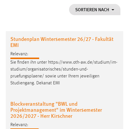
1 Jahr
SORTIEREN NACH
Performance
Name:
Stundenplan Wintersemester 26/27 - Fakultät
staticfilecache
EMI
Zweck:
Relevanz:
Für performante Seitenauslieferung wird in diesem Cookie
Sie finden ihn unter https://www.oth-aw.de/studium/im-
gespeichert, ob man eingeloggt ist.
studium/organisatorisches/stunden-und-
pruefungsplaene
/ sowie unter Ihrem jeweiligen
Sprachpräferenz
Studiengang. Dekanat EMI
Name:
site-language-preference
Blockveranstaltung "BWL und
Zweck:
Projektmanagement" im Wintersemester
Das Cookie speichert die gewählte Sprache der Website.
2026/2027 - Herr Kirschner
Cookie Laufzeit:
Relevanz: