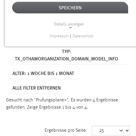
SPEICHERN
Alter
Details anzeigen
SUCHEN
Impressum
|
Datenschutz
NOTWENDIGE COOKIES
Aktive Filter:
TYP:
Notwendige Cookies ermöglichen grundlegende
TX_OTHAWORGANIZATION_DOMAIN_MODEL_INFO
Funktionen und sind für die einwandfreie Funktion der
Website erforderlich.
ALTER: 1 WOCHE BIS 1 MONAT
Einverständnis
ALLE FILTER ENTFERNEN
Name:
cookie_consent
Gesucht nach "Prufungsplane+".
Es wurden 4 Ergebnisse
gefunden.
Zeige Ergebnisse 1 bis 4 von 4.
Zweck:
Dieser Cookie speichert die ausgewählten Einverständnis-
Optionen des Benutzers
Ergebnisse pro Seite:
Cookie Laufzeit: