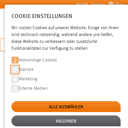
Zum Hauptinhalt springen
MyOTH
Kontakt
DE
COOKIE EINSTELLUNGEN
SUCHE
Wir nutzen Cookies auf unserer Website. Einige von ihnen
sind technisch notwendig, während andere uns helfen,
diese Website zu verbessern oder zusätzliche
JETZT BEWERBEN
Funktionalitäten zur Verfügung zu stellen.
Notwendige Cookies
SUCHE
Statistik
Marketing
FILTER
Externe Medien
Typ
ALLE AUSWÄHLEN
Erstellungsdatum
ABLEHNEN