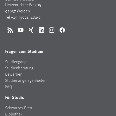
Hetzenrichter Weg 15
Cookie Laufzeit:
92637 Weiden
Max. 13 Monate
Tel
+49 (9621) 482-0
RSS
YouTube
Xing
LinkedIn
Instagram
Facebook
MARKETING
Marketing Cookies werden von Drittanbietern
verwendet, um personalisierte Werbung anzuzeigen.
Fragen zum Studium
Sie tun dies, indem sie Besucher über Websites
Studiengänge
hinweg verfolgen.
Studienberatung
Google Ads
Bewerben
Studienangelegenheiten
Name:
FAQ
_gcl_au
Für Studis
Anbieter:
Google Ireland Limited
Schwarzes Brett
Bibliothek
Zweck: