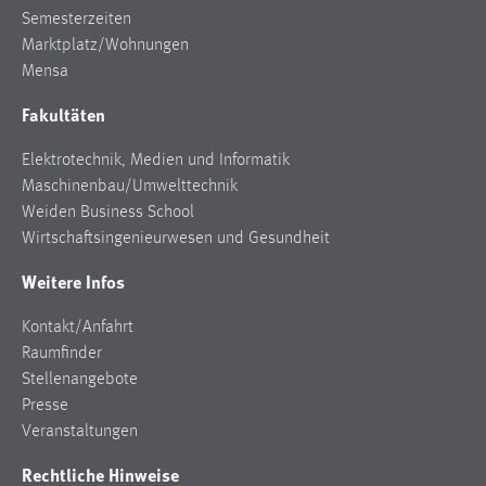
Semesterzeiten
Conversion-Tracking
Marktplatz/Wohnungen
Cookie Laufzeit:
Mensa
3 Monate
Fakultäten
Facebook Pixel
Elektrotechnik, Medien und Informatik
Maschinenbau/Umwelttechnik
Name:
Weiden Business School
_fbp
Wirtschaftsingenieurwesen und Gesundheit
Anbieter:
Weitere Infos
Facebook
Zweck:
Kontakt/Anfahrt
Conversion-Tracking
Raumfinder
Stellenangebote
Cookie Laufzeit:
Presse
3 Monate
Veranstaltungen
Rechtliche Hinweise