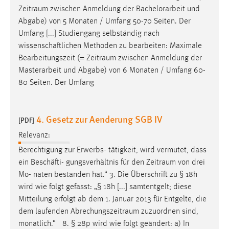
Zweck:
Zeitraum
zwischen Anmeldung der Bachelorarbeit und
Dieser Cookie ist notwendig um sich an der Website
Abgabe) von 5 Monaten / Umfang 50-70 Seiten. Der
einloggen zu können.
Umfang [...] Studiengang selbständig nach
wissenschaftlichen Methoden zu bearbeiten: Maximale
Cookie Laufzeit:
Bearbeitungszeit (=
Zeitraum
zwischen Anmeldung der
24 Stunden
Masterarbeit und Abgabe) von 6 Monaten / Umfang 60-
80 Seiten. Der Umfang
STATISTIK
4. Gesetz zur Aenderung SGB IV
Statistik Cookies erfassen Informationen anonym.
[PDF]
Diese Informationen helfen uns zu verstehen, wie
Relevanz:
unsere Besucher unsere Website nutzen.
Berechtigung zur Erwerbs- tätigkeit, wird vermutet, dass
ein Beschäfti- gungsverhältnis für den
Zeitraum
von drei
Matomo
Mo- naten bestanden hat.“ 3. Die Überschrift zu § 18h
Name:
wird wie folgt gefasst: „§ 18h [...] samtentgelt; diese
_pk_ref, _pk_cvar, _pk_id, _pk_ses
Mitteilung erfolgt ab dem 1. Januar 2013 für Entgelte, die
dem laufenden
Abrechungszeitraum
zuzuordnen sind,
Zweck:
monatlich.“ 8. § 28p wird wie folgt geändert: a) In
Zugriffsstatistik