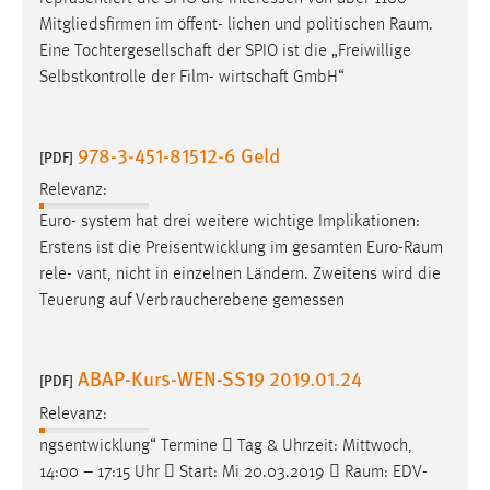
Conversion-Tracking
Mitgliedsfirmen im öffent- lichen und politischen
Raum
.
Eine Tochtergesellschaft der SPIO ist die „Freiwillige
Cookie Laufzeit:
Selbstkontrolle der Film- wirtschaft GmbH“
3 Monate
Facebook Pixel
978-3-451-81512-6 Geld
[PDF]
Relevanz:
Name:
_fbp
Euro- system hat drei weitere wichtige Implikationen:
Erstens ist die Preisentwicklung im gesamten
Euro-Raum
Anbieter:
rele- vant, nicht in einzelnen Ländern. Zweitens wird die
Facebook
Teuerung auf Verbraucherebene gemessen
Zweck:
Conversion-Tracking
ABAP-Kurs-WEN-SS19 2019.01.24
[PDF]
Cookie Laufzeit:
3 Monate
Relevanz:
ngsentwicklung“ Termine  Tag & Uhrzeit: Mittwoch,
14:00 – 17:15 Uhr  Start: Mi 20.03.2019 
Raum
: EDV-