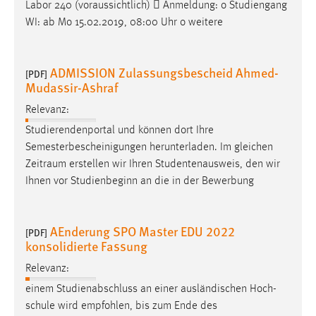
EXTERNE MEDIEN
Labor 240 (voraussichtlich)  Anmeldung: o Studiengang
WI: ab Mo 15.02.2019, 08:00 Uhr o weitere
Um Inhalte von Videoplattformen und Social Media
Plattformen anzeigen zu können, werden von diesen
externen Medien Cookies gesetzt.
ADMISSION Zulassungsbescheid Ahmed-
[PDF]
Mudassir-Ashraf
YouTube
Relevanz:
Studierendenportal und können dort Ihre
Vimeo
Semesterbescheinigungen herunterladen. Im gleichen
Zeitraum
erstellen wir Ihren Studentenausweis, den wir
Ihnen vor Studienbeginn an die in der Bewerbung
AEnderung SPO Master EDU 2022
[PDF]
konsolidierte Fassung
Relevanz:
einem Studienabschluss an einer ausländischen Hoch-
schule wird empfohlen, bis zum Ende des