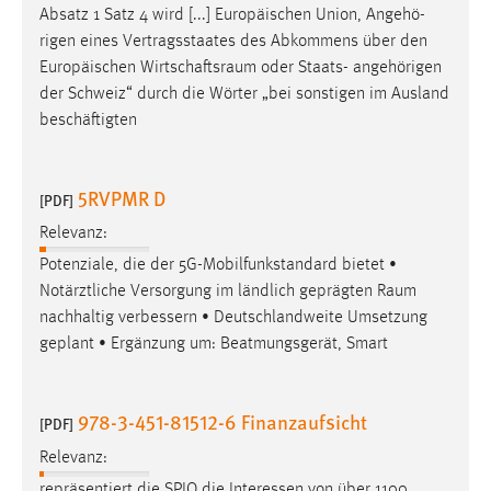
Absatz 1 Satz 4 wird [...] Europäischen Union, Angehö-
Cookie Laufzeit:
rigen eines Vertragsstaates des Abkommens über den
Max. 13 Monate
Europäischen
Wirtschaftsraum
oder Staats- angehörigen
der Schweiz“ durch die Wörter „bei sonstigen im Ausland
beschäftigten
MARKETING
Marketing Cookies werden von Drittanbietern
5RVPMR D
[PDF]
verwendet, um personalisierte Werbung anzuzeigen.
Relevanz:
Sie tun dies, indem sie Besucher über Websites
hinweg verfolgen.
Potenziale, die der 5G-Mobilfunkstandard bietet •
Notärztliche Versorgung im ländlich geprägten
Raum
Google Ads
nachhaltig verbessern • Deutschlandweite Umsetzung
geplant • Ergänzung um: Beatmungsgerät, Smart
Name:
_gcl_au
978-3-451-81512-6 Finanzaufsicht
[PDF]
Anbieter:
Google Ireland Limited
Relevanz:
Zweck:
repräsentiert die SPIO die Interessen von über 1100