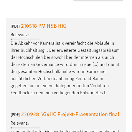
1 Jahr
Performance
210518 PM HSB HIG
[PDF]
Name:
Relevanz:
staticfilecache
Die Abkehr vor Kameralistik vereinfacht die Abläufe in
ihrer Buchhaltung. „Der erweiterte
Gestaltungsspielraum
Zweck:
der Hochschulen bei sowohl bei der internen als auch
Für performante Seitenauslieferung wird in diesem Cookie
gespeichert, ob man eingeloggt ist.
der externen Governance wird durch neue [...] und damit
der gesamten Hochschulfamilie wird in Form einer
ausführlichen Verbändeanhörung Zeit und
Raum
Sprachpräferenz
gegeben, um in einem dialogorientierten Verfahren
Name:
Feedback zu dem nun vorliegenden Entwurf des b
site-language-preference
Zweck:
230928 5G4HC Projekt-Praesentation final
[PDF]
Das Cookie speichert die gewählte Sprache der Website.
Relevanz:
Cookie Laufzeit: