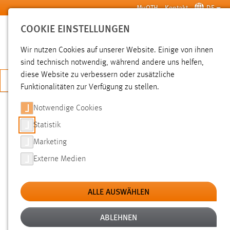
Zum Hauptinhalt springen
MyOTH
Kontakt
DE
COOKIE EINSTELLUNGEN
SUCHE
Wir nutzen Cookies auf unserer Website. Einige von ihnen
sind technisch notwendig, während andere uns helfen,
diese Website zu verbessern oder zusätzliche
JETZT BEWERBEN
Funktionalitäten zur Verfügung zu stellen.
Notwendige Cookies
SUCHE
Statistik
Marketing
FILTER
Externe Medien
Typ
ALLE AUSWÄHLEN
Erstellungsdatum
ABLEHNEN