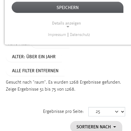
SPEICHERN
Alter
Details anzeigen
SUCHEN
Impressum
|
Datenschutz
NOTWENDIGE COOKIES
TYP: DATEIEN
Aktive Filter:
Notwendige Cookies ermöglichen grundlegende
ALTER: ÜBER EIN JAHR
Funktionen und sind für die einwandfreie Funktion der
Website erforderlich.
ALLE FILTER ENTFERNEN
Einverständnis
Gesucht nach "raum".
Es wurden 1268 Ergebnisse gefunden.
Name:
Zeige Ergebnisse 51 bis 75 von 1268.
cookie_consent
Zweck:
Ergebnisse pro Seite:
Dieser Cookie speichert die ausgewählten Einverständnis-
Optionen des Benutzers
SORTIEREN NACH
Cookie Laufzeit: