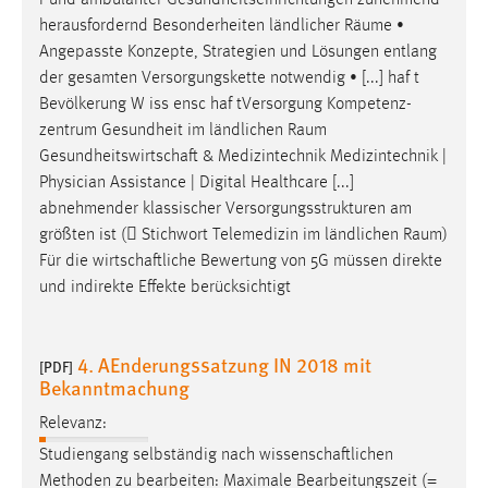
r und ambulanter Gesundheitseinrichtungen zunehmend
30 Tage
herausfordernd Besonderheiten ländlicher
Räume
•
Angepasste Konzepte, Strategien und Lösungen entlang
Chat
der gesamten Versorgungskette notwendig • [...] haf t
Bevölkerung W iss ensc haf tVersorgung Kompetenz-
Name:
zentrum Gesundheit im ländlichen
Raum
MibewSessionID, MIBEW_UserID, mibew_locale, mibew-
Gesundheitswirtschaft & Medizintechnik Medizintechnik |
chat-frame-style-5e9dbeb1811c0446
Physician Assistance | Digital Healthcare [...]
Zweck:
abnehmender klassischer Versorgungsstrukturen am
Wird benötigt um die Chatfunktion nutzen zu können.
größten ist ( Stichwort Telemedizin im ländlichen
Raum
)
Für die wirtschaftliche Bewertung von 5G müssen direkte
Cookie Laufzeit:
und indirekte Effekte berücksichtigt
MibewSessionID, mibew-chat-frame-style-
5e9dbeb1811c0446 = Sitzungslaufzeit, mibew_locale = 3
Jahre, MIBEW_UserID = 1 Jahr
4. AEnderungssatzung IN 2018 mit
[PDF]
Bekanntmachung
Login
Relevanz:
Name:
Studiengang selbständig nach wissenschaftlichen
fe_user, be_user, be_lastLoginProvider
Methoden zu bearbeiten: Maximale Bearbeitungszeit (=