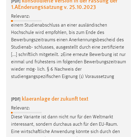
konsolidierte Version in der Fassung der
[PDF]
1.AEnderungssatzung v. 25.10.2023
Cookie Laufzeit:
Relevanz:
Max. 13 Monate
einem Studienabschluss an einer ausländischen
Hochschule wird empfohlen, bis zum Ende des
Bewerbungszeitraums
einen Anerkennungsbescheid des
MARKETING
Studienab- schlusses, ausgestellt durch eine zertifizierte
Marketing Cookies werden von Drittanbietern
[...] schriftlich mitgeteilt. 2Eine erneute Bewerbung ist nur
verwendet, um personalisierte Werbung anzuzeigen.
einmal und frühestens im folgenden
Bewerbungszeitraum
Sie tun dies, indem sie Besucher über Websites
wieder mög- lich. § 6 Nachweis der
hinweg verfolgen.
studiengangspezifischen Eignung (1) Voraussetzung
Google Ads
klaeranlage der zukunft text
[PDF]
Name:
_gcl_au
Relevanz:
Diese Variante ist dann nicht nur für den Weltmarkt
Anbieter:
interessant, sondern durchaus auch für den
EU-Raum
.
Google Ireland Limited
Eine wirtschaftliche Anwendung könnte sich durch den
Zweck: