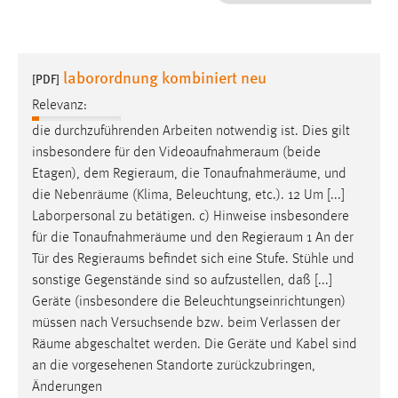
1 Jahr
Performance
laborordnung kombiniert neu
[PDF]
Name:
Relevanz:
staticfilecache
die durchzuführenden Arbeiten notwendig ist. Dies gilt
insbesondere für den
Videoaufnahmeraum
(beide
Zweck:
Etagen), dem
Regieraum
, die Tonaufnahmeräume, und
Für performante Seitenauslieferung wird in diesem Cookie
gespeichert, ob man eingeloggt ist.
die Nebenräume (Klima, Beleuchtung, etc.). 12 Um [...]
Laborpersonal zu betätigen. c) Hinweise insbesondere
für die Tonaufnahmeräume und den
Regieraum
1 An der
Sprachpräferenz
Tür des
Regieraums
befindet sich eine Stufe. Stühle und
Name:
sonstige Gegenstände sind so aufzustellen, daß [...]
site-language-preference
Geräte (insbesondere die Beleuchtungseinrichtungen)
müssen nach Versuchsende bzw. beim Verlassen der
Zweck:
Räume
abgeschaltet werden. Die Geräte und Kabel sind
Das Cookie speichert die gewählte Sprache der Website.
an die vorgesehenen Standorte zurückzubringen,
Cookie Laufzeit:
Änderungen