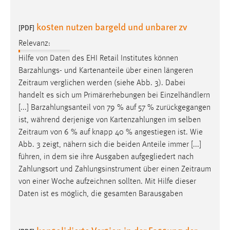
Zweck:
Dieser Cookie ist notwendig um sich an der Website
kosten nutzen bargeld und unbarer zv
[PDF]
einloggen zu können.
Relevanz:
Cookie Laufzeit:
Hilfe von Daten des EHI Retail Institutes können
24 Stunden
Barzahlungs- und Kartenanteile über einen längeren
Zeitraum
verglichen werden (siehe Abb. 3). Dabei
handelt es sich um Primärerhebungen bei Einzelhändlern
STATISTIK
[...] Barzahlungsanteil von 79 % auf 57 % zurückgegangen
Statistik Cookies erfassen Informationen anonym.
ist, während derjenige von Kartenzahlungen im selben
Diese Informationen helfen uns zu verstehen, wie
Zeitraum
von 6 % auf knapp 40 % angestiegen ist. Wie
unsere Besucher unsere Website nutzen.
Abb. 3 zeigt, nähern sich die beiden Anteile immer [...]
führen, in dem sie ihre Ausgaben aufgegliedert nach
Matomo
Zahlungsort und Zahlungsinstrument über einen
Zeitraum
von einer Woche aufzeichnen sollten. Mit Hilfe dieser
Name:
Daten ist es möglich, die gesamten Barausgaben
_pk_ref, _pk_cvar, _pk_id, _pk_ses
Zweck:
Zugriffsstatistik