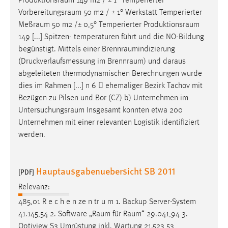
Produktionsraum
149 m2 / ± 1° Temperierter
Vorbereitungsraum
50 m2 / ± 1° Werkstatt Temperierter
Meßraum
50 m2 /± 0,5° Temperierter
Produktionsraum
149 [...] Spitzen- temperaturen führt und die NO-Bildung
begünstigt. Mittels einer
Brennraumindizierung
(Druckverlaufsmessung im
Brennraum
) und daraus
abgeleiteten thermodynamischen Berechnungen wurde
dies im Rahmen [...] n 6  ehemaliger Bezirk Tachov mit
Bezügen zu Pilsen und Bor (CZ) b) Unternehmen im
Untersuchungsraum
Insgesamt konnten etwa 200
Unternehmen mit einer relevanten Logistik identifiziert
werden.
Hauptausgabenuebersicht SB 2011
[PDF]
Relevanz:
485,01 R e c h e n ze n tr u m 1. Backup Server-System
41.145,54 2. Software „
Raum
für
Raum
“ 29.041,94 3.
Optiview S3 Umrüstung inkl. Wartung 21.523,53