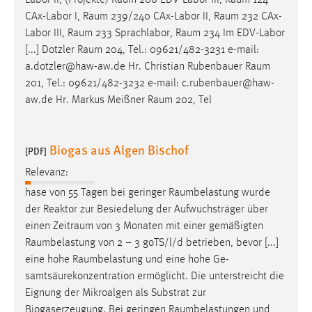
Labor II, (Projekte)
Raum
206 EDV-Labor III,
Raum
124
30 Tage
CAx-Labor I,
Raum
239/240 CAx-Labor II,
Raum
232 CAx-
Labor III,
Raum
233 Sprachlabor,
Raum
234 Im EDV-Labor
Chat
[...] Dotzler
Raum
204, Tel.: 09621/482-3231 e-mail:
a.dotzler@haw-aw.de Hr. Christian Rubenbauer
Raum
Name:
201, Tel.: 09621/482-3232 e-mail: c.rubenbauer@haw-
MibewSessionID, MIBEW_UserID, mibew_locale, mibew-
aw.de Hr. Markus Meißner
Raum
202, Tel
chat-frame-style-5e9dbeb1811c0446
Zweck:
Wird benötigt um die Chatfunktion nutzen zu können.
Biogas aus Algen Bischof
[PDF]
Cookie Laufzeit:
Relevanz:
MibewSessionID, mibew-chat-frame-style-
hase von 55 Tagen bei geringer
Raumbelastung
wurde
5e9dbeb1811c0446 = Sitzungslaufzeit, mibew_locale = 3
der Reaktor zur Besiedelung der Aufwuchsträger über
Jahre, MIBEW_UserID = 1 Jahr
einen
Zeitraum
von 3 Monaten mit einer gemäßigten
Raumbelastung
von 2 – 3 goTS/l/d betrieben, bevor [...]
Login
eine hohe
Raumbelastung
und eine hohe Ge-
samtsäurekonzentration ermöglicht. Die unterstreicht die
Name:
Eignung der Mikroalgen als Substrat zur
fe_user, be_user, be_lastLoginProvider
Biogaserzeugung. Bei geringen
Raumbelastungen
und