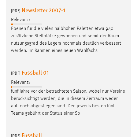
EXTERNE MEDIEN
Newsletter 2007-1
[PDF]
Um Inhalte von Videoplattformen und Social Media
Plattformen anzeigen zu können, werden von diesen
Relevanz:
externen Medien Cookies gesetzt.
Ebenen für die vielen halbhohen Paletten etwa 940
zusätzliche Stellplätze gewonnen und somit der
Raum
-
YouTube
nutzungsgrad des Lagers nochmals deutlich verbessert
werden. Im Rahmen eines neuen Wahlfachs
Vimeo
Fussball 01
[PDF]
Relevanz:
fünf Jahre vor der betrachteten Saison, wobei nur Vereine
berücksichtigt werden, die in diesem
Zeitraum
weder
auf- noch abgestiegen sind. Den jeweils besten fünf
Teams gebührt der Status einer Sp
Fussball
[PDF]