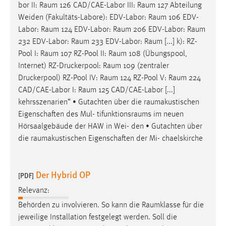
bor II:
Raum
126 CAD/CAE-Labor III:
Raum
127 Abteilung
Weiden (Fakultäts-Labore): EDV-Labor:
Raum
106 EDV-
Labor:
Raum
124 EDV-Labor:
Raum
206 EDV-Labor:
Raum
232 EDV-Labor:
Raum
233 EDV-Labor: Raum [...] k): RZ-
Pool I:
Raum
107 RZ-Pool II:
Raum
108 (Übungspool,
Internet) RZ-Druckerpool:
Raum
109 (zentraler
Druckerpool) RZ-Pool IV:
Raum
124 RZ-Pool V:
Raum
224
CAD/CAE-Labor I:
Raum
125 CAD/CAE-Labor [...]
kehrsszenarien“ • Gutachten über die
raumakustischen
Eigenschaften des Mul-
tifunktionsraums
im neuen
Hörsaalgebäude der HAW in Wei- den • Gutachten über
die
raumakustischen
Eigenschaften der Mi- chaelskirche
Der Hybrid OP
[PDF]
Relevanz:
Behörden zu involvieren. So kann die
Raumklasse
für die
jeweilige Installation festgelegt werden. Soll die