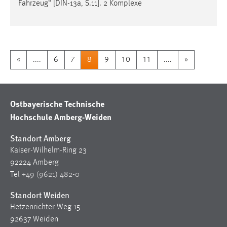
Fahrzeug“ [DIN-13a, S.11]. 2 Komplexe
«
....
6
7
8
9
10
11
....
»
Ostbayerische Technische
Hochschule Amberg-Weiden
Standort Amberg
Kaiser-Wilhelm-Ring 23
92224 Amberg
Tel
+49 (9621) 482-0
Standort Weiden
Hetzenrichter Weg 15
92637 Weiden