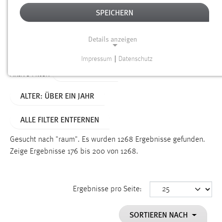
SPEICHERN
Alter
Details anzeigen
SUCHEN
Impressum
|
Datenschutz
NOTWENDIGE COOKIES
TYP: DATEIEN
Aktive Filter:
Notwendige Cookies ermöglichen grundlegende
ALTER: ÜBER EIN JAHR
Funktionen und sind für die einwandfreie Funktion der
Website erforderlich.
ALLE FILTER ENTFERNEN
Einverständnis
Gesucht nach "raum".
Es wurden 1268 Ergebnisse gefunden.
Name:
Zeige Ergebnisse 176 bis 200 von 1268.
cookie_consent
Zweck:
Ergebnisse pro Seite:
Dieser Cookie speichert die ausgewählten Einverständnis-
Optionen des Benutzers
SORTIEREN NACH
Cookie Laufzeit: