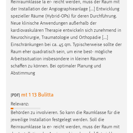
Reinraumklasse
Ia er- reicht werden, muss der
Raum
mit
der Installation der Angiographieanlage [...] Entwicklung
spezieller
Räume
(Hybrid-OPs) für deren Durchführung.
Neue klinische Anwendungen außerhalb der
kardiovaskulären Therapie entwickeln sich zunehmend in
Neurochirurgie,
Traumatologie
und Orthopädie [...]
Einschränkungen bei ca. 45 qm. Typischerweise sollte der
Raum
eher quadratisch sein, um eine best- mögliche
Arbeitssituation insbesondere in kleinen
Räumen
schaffen zu können. Bei optimaler Planung und
Abstimmung
mt 1 13 Bulitta
[PDF]
Relevanz:
Behörden zu involvieren. So kann die
Raumklasse
für die
jeweilige Installation festgelegt werden. Soll die
Reinraumklasse
Ia er- reicht werden, muss der
Raum
mit