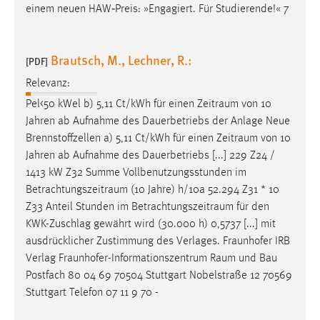
einem neuen HAW‑Preis: »Engagiert. Für Studierende!« 7
Conversion-Tracking
Cookie Laufzeit:
Brautsch, M., Lechner, R.:
3 Monate
[PDF]
Relevanz:
Facebook Pixel
Pel<50 kWel b) 5,11 Ct/kWh für einen
Zeitraum
von 10
Jahren ab Aufnahme des Dauerbetriebs der Anlage Neue
Name:
Brennstoffzellen a) 5,11 Ct/kWh für einen
Zeitraum
von 10
_fbp
Jahren ab Aufnahme des Dauerbetriebs [...] 229 Z24 /
Anbieter:
1413 kW Z32 Summe Vollbenutzungsstunden im
Facebook
Betrachtungszeitraum
(10 Jahre) h/10a 52.294 Z31 * 10
Z33 Anteil Stunden im
Betrachtungszeitraum
für den
Zweck:
KWK-Zuschlag gewährt wird (30.000 h) 0,5737 [...] mit
Conversion-Tracking
ausdrücklicher Zustimmung des Verlages. Fraunhofer IRB
Cookie Laufzeit:
Verlag Fraunhofer-Informationszentrum
Raum
und Bau
3 Monate
Postfach 80 04 69 70504 Stuttgart Nobelstraße 12 70569
Stuttgart Telefon 07 11 9 70 -