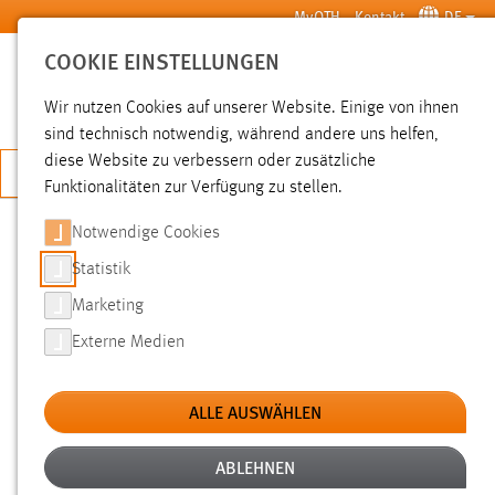
Zum Hauptinhalt springen
MyOTH
Kontakt
DE
COOKIE EINSTELLUNGEN
SUCHE
Wir nutzen Cookies auf unserer Website. Einige von ihnen
sind technisch notwendig, während andere uns helfen,
diese Website zu verbessern oder zusätzliche
JETZT BEWERBEN
Funktionalitäten zur Verfügung zu stellen.
Notwendige Cookies
SUCHE
Statistik
Marketing
FILTER
Externe Medien
Typ
ALLE AUSWÄHLEN
Erstellungsdatum
ABLEHNEN