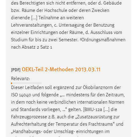
des Berechtigten sich nicht entfernen, oder d. Gebäude
bzw.
Räume
der Hochschule oder deren Zwecken
dienende [...] Teilnahme an weiteren
Lehrveranstaltungen, c. Untersagung der Benutzung
einzelner Einrichtungen oder
Räume
, d. Ausschluss vom
Studium für bis zu zwei Semester. ²Ordnungsmaßnahmen
nach Absatz 2 Satz 1
OEKL-Teil 2-Methoden 2013.03.11
[PDF]
Relevanz:
Dieser Leitfaden soll ergänzend zur Ökobilanznorm der
ISO 14040 und folgende „… mindestens für den
Zeitraum
,
in dem noch keine verbindlichen internationalen Normen
und Standards vorliegen, …“ gelten. [BMU-12a [...] die
Fahrzeugprozesse z.B. auch die „Zusatzausrüstung zur
Aufrechterhaltung der Temperatur des
Frachtraums
“ und
„Handhabungs- oder Umschlag- einrichtungen im