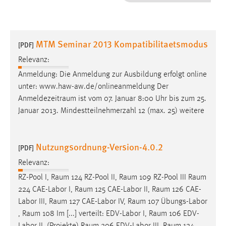
1 Jahr
Performance
MTM Seminar 2013 Kompatibilitaetsmodus
[PDF]
Name:
Relevanz:
staticfilecache
Anmeldung: Die Anmeldung zur Ausbildung erfolgt online
unter: www.haw-aw.de/onlineanmeldung Der
Zweck:
Anmeldezeitraum
ist vom 07. Januar 8:00 Uhr bis zum 25.
Für performante Seitenauslieferung wird in diesem Cookie
gespeichert, ob man eingeloggt ist.
Januar 2013. Mindestteilnehmerzahl 12 (max. 25) weitere
Sprachpräferenz
Nutzungsordnung-Version-4.0.2
[PDF]
Name:
Relevanz:
site-language-preference
RZ-Pool I,
Raum
124 RZ-Pool II,
Raum
109 RZ-Pool III
Raum
Zweck:
224 CAE-Labor I,
Raum
125 CAE-Labor II,
Raum
126 CAE-
Das Cookie speichert die gewählte Sprache der Website.
Labor III,
Raum
127 CAE-Labor IV,
Raum
107 Übungs-Labor
,
Raum
108 Im [...] verteilt: EDV-Labor I,
Raum
106 EDV-
Cookie Laufzeit: