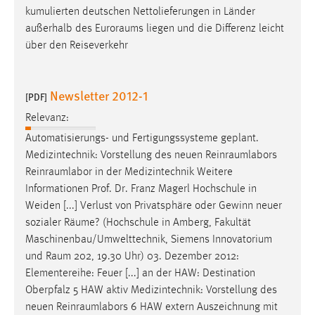
kumulierten deutschen Nettolieferungen in Länder
Cookie Laufzeit:
außerhalb des
Euroraums
liegen und die Differenz leicht
Max. 13 Monate
über den Reiseverkehr
Newsletter 2012-1
MARKETING
[PDF]
Relevanz:
Marketing Cookies werden von Drittanbietern
verwendet, um personalisierte Werbung anzuzeigen.
Automatisierungs- und Fertigungssysteme geplant.
Sie tun dies, indem sie Besucher über Websites
Medizintechnik: Vorstellung des neuen
Reinraumlabors
hinweg verfolgen.
Reinraumlabor
in der Medizintechnik Weitere
Informationen Prof. Dr. Franz Magerl Hochschule in
Google Ads
Weiden [...] Verlust von Privatsphäre oder Gewinn neuer
sozialer
Räume
? (Hochschule in Amberg, Fakultät
Name:
Maschinenbau/Umwelttechnik, Siemens Innovatorium
_gcl_au
und
Raum
202, 19.30 Uhr) 03. Dezember 2012:
Anbieter:
Elementereihe: Feuer [...] an der HAW: Destination
Google Ireland Limited
Oberpfalz 5 HAW aktiv Medizintechnik: Vorstellung des
neuen
Reinraumlabors
6 HAW extern Auszeichnung mit
Zweck: