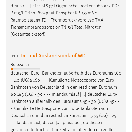
Zweck:
draus r [...] eter oTS g/l Organische Trockensubstanz PO4-
Dieser Cookie ist notwendig um sich an der Website
P mg/l Ortho-Phosphat-Phosphor RB kg/m³/d
einloggen zu können.
Raumbelastung
TDH Thermodruckhydrolyse TMA
Transmembranabsorption TN g/l Total Nitrogen
Cookie Laufzeit:
(Gesamtstickstoff)
24 Stunden
In- und Auslandsumlauf WD
[PDF]
STATISTIK
Relevanz:
Statistik Cookies erfassen Informationen anonym.
deutscher Euro- Banknoten außerhalb des
Euroraums
160
Diese Informationen helfen uns zu verstehen, wie
- 110 (UG)a 160 - - - Kumulierte Nettoexporte von Euro-
unsere Besucher unsere Website nutzen.
Banknoten von Deutschland in den restlichen
Euroraum
60 185 (OG) - 90 - - - Inlandsumlauf [...] deutscher Euro-
Matomo
Banknoten außerhalb des
Euroraums
45 - 30 (UG)a 45 - -
Name:
- Kumulierte Nettoexporte von Euro-Banknoten von
_pk_ref, _pk_cvar, _pk_id, _pk_ses
Deutschland in den restlichen
Euroraum
15 55 (OG) - 25 - -
- Inlandsumlauf, davon [...] plausibel, da diese im
Zweck:
gesamten betrachte- ten
Zeitraum
über den offi ziellen
Zugriffsstatistik