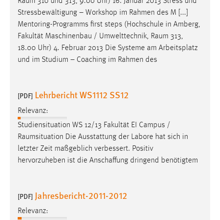
Raum
310 und 313, 9.00 Uhr) 16. Januar 2013 Stress und
Stressbewältigung – Workshop im Rahmen des M [...]
Mentoring-Programms first steps (Hochschule in Amberg,
Fakultät Maschinenbau / Umwelttechnik,
Raum
313,
18.00 Uhr) 4. Februar 2013 Die Systeme am Arbeitsplatz
und im Studium – Coaching im Rahmen des
Lehrbericht WS1112 SS12
[PDF]
Relevanz:
Studiensituation WS 12/13 Fakultät EI Campus /
Raumsituation
Die Ausstattung der Labore hat sich in
letzter Zeit maßgeblich verbessert. Positiv
hervorzuheben ist die Anschaffung dringend benötigtem
Jahresbericht-2011-2012
[PDF]
Relevanz: