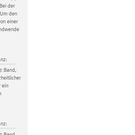
Bei der
. Um den
on einer
endwende
nz:
7. Band,
heitlicher
 ein
m
nz:
7. Band,