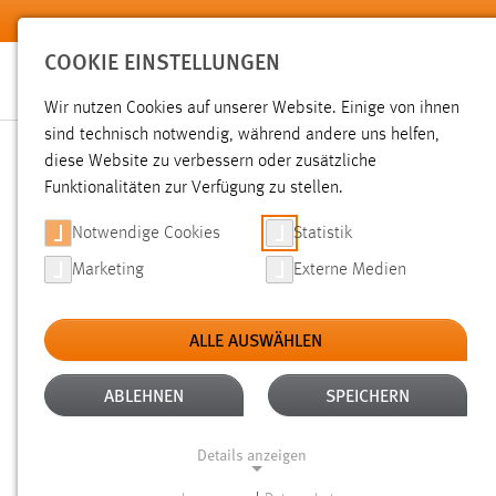
Zum Hauptinhalt springen
COOKIE EINSTELLUNGEN
Wir nutzen Cookies auf unserer Website. Einige von ihnen
sind technisch notwendig, während andere uns helfen,
diese Website zu verbessern oder zusätzliche
SUCHE
Funktionalitäten zur Verfügung zu stellen.
Notwendige Cookies
Statistik
Marketing
Externe Medien
ALLE AUSWÄHLEN
TYP: DATEIEN
ALTER: ÜBER EIN JAHR
Aktive Filter:
ABLEHNEN
SPEICHERN
Gesucht nach "raum".
Es wurden 1280 Ergebnisse gefunde
Details anzeigen