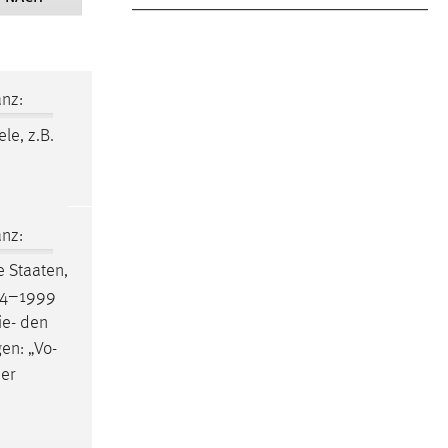
nz:
ele, z.B.
nz:
 Staaten,
94–1999
ie- den
en: „Vo-
der