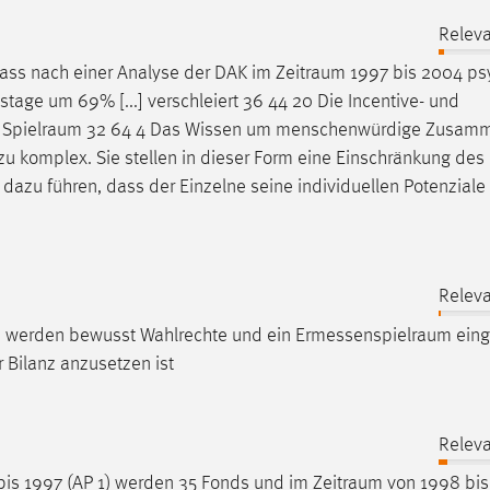
Releva
 dass nach einer Analyse der DAK im
Zeitraum
1997 bis 2004 ps
stage um 69% [...] verschleiert 36 44 20 Die Incentive- und
n
Spielraum
32 64 4 Das Wissen um menschenwürdige Zusamm
 zu komplex. Sie stellen in dieser Form eine Einschränkung des
azu führen, dass der Einzelne seine individuellen Potenziale 
Releva
n werden bewusst Wahlrechte und ein
Ermessenspielraum
eing
 Bilanz anzusetzen ist
Releva
bis 1997 (AP 1) werden 35 Fonds und im
Zeitraum
von 1998 bis