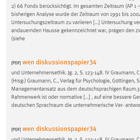
2) 66 Fonds berücksichtigt. Im gesamten
Zeitraum
(AP 1 –
Matomo
bisherigen Analyse wurde der
Zeitraum
von 1991 bis 2004
Untersuchungszeitraum
zu variieren [...] Untersuchung 
Name:
_pk_ref, _pk_cvar, _pk_id, _pk_ses
andauernden Hausse gekennzeichnet war, prägen den z
Zweck:
Zugriffsstatistik
(siehe
Cookie Laufzeit:
Max. 13 Monate
wen diskussionspapier34
[PDF]
und Unternehmensethik. Jg. 2, S. 123-148. IV
Graumann
, 
MARKETING
(Hrsg:)
Graumann
, C., Verlag für Psychologie, Göttingen
Marketing Cookies werden von Drittanbietern
Managementansatz aus dem deutschsprachigen
Raum.3
verwendet, um personalisierte Werbung anzuzeigen.
Rahmenwerk ist oder normative [...] , auf eine bessere G
Sie tun dies, indem sie Besucher über Websites
deutschen
Sprachraum
die unternehmerische Ver- antwort
hinweg verfolgen.
Google Ads
wen diskussionspapier34
[PDF]
Name:
_gcl_au
und Unternehmensethik. Jg. 2, S. 123-148. IV
Graumann
, 