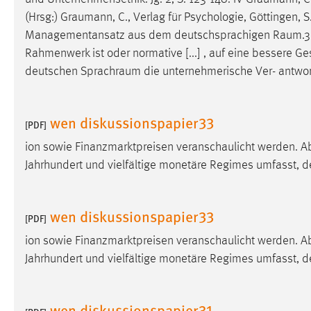
Anbieter:
Google Ireland Limited
(Hrsg:)
Graumann
, C., Verlag für Psychologie, Göttingen
Managementansatz aus dem deutschsprachigen
Raum.3
Zweck:
Conversion-Tracking
Rahmenwerk ist oder normative [...] , auf eine bessere G
Cookie Laufzeit:
3 Monate
deutschen
Sprachraum
die unternehmerische Ver- antwort
Facebook Pixel
wen diskussionspapier33
[PDF]
Name:
_fbp
ion sowie Finanzmarktpreisen veranschaulicht werden. Abb
Anbieter:
Facebook
Jahrhundert und vielfältige monetäre Regimes umfasst, d
Zweck:
Conversion-Tracking
wen diskussionspapier33
Cookie Laufzeit:
3 Monate
[PDF]
ion sowie Finanzmarktpreisen veranschaulicht werden. Abb
Jahrhundert und vielfältige monetäre Regimes umfasst, d
EXTERNE MEDIEN
Um Inhalte von Videoplattformen und Social Media
wen diskussionspapier31
Plattformen anzeigen zu können, werden von diesen