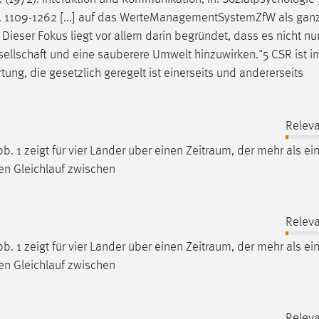
, S. 1109-1262 [...] auf das WerteManagementSystemZfW als ganz
Dieser Fokus liegt vor allem darin begründet, dass es nicht nur
esellschaft und eine sauberere Umwelt hinzuwirken."5 CSR ist i
ung, die gesetzlich geregelt ist einerseits und andererseits
Releva
. 1 zeigt für vier Länder über einen
Zeitraum
, der mehr als ei
en Gleichlauf zwischen
Releva
. 1 zeigt für vier Länder über einen
Zeitraum
, der mehr als ei
en Gleichlauf zwischen
Releva