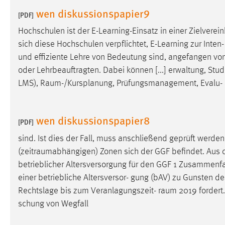
in diesem Cookie gespeichert, ob man
wen diskussionspapier9
[PDF]
eingeloggt ist.
Hochschulen ist der E-Learning-Einsatz in einer Zielvere
sich diese Hochschulen verpflichtet, E-Learning zur Inten- 
Sprachpräferenz
und effiziente Lehre von Bedeutung sind, angefangen vo
Name:
site-language-preference
oder Lehrbeauftragten. Dabei können [...] erwaltung, St
LMS),
Raum-/Kursplanung
, Prüfungsmanagement, Evalu- a
Zweck:
Das Cookie speichert die gewählte
Sprache der Website.
Cookie Laufzeit:
wen diskussionspapier8
30 Tage
[PDF]
sind. Ist dies der Fall, muss anschließend geprüft werd
Chat
(
zeitraumabhängigen
) Zonen sich der GGF befindet. Aus d
betrieblicher Altersversorgung für den GGF 1 Zusammen
Name:
MibewSessionID, MIBEW_UserID,
einer betriebliche Altersversor- gung (bAV) zu Gunsten des
mibew_locale, mibew-chat-frame-style-
5e9dbeb1811c0446
Rechtslage bis zum Veranlagungszeit-
raum
2019 fordert
schung von Wegfall
Zweck:
Wird benötigt um die Chatfunktion
nutzen zu können.