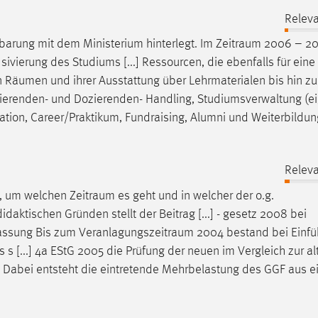
Releva
inbarung mit dem Ministerium hinterlegt. Im
Zeitraum
2006 – 20
sivierung des Studiums [...] Ressourcen, die ebenfalls für eine 
n
Räumen
und ihrer Ausstattung über Lehrmaterialen bis hin zu
udierenden- und Dozierenden- Handling, Studiumsverwaltung (ei
tion, Career/Praktikum, Fundraising, Alumni und Weiterbildun
Releva
en, um welchen
Zeitraum
es geht und in welcher der o.g.
idaktischen Gründen stellt der Beitrag [...] - gesetz 2008 bei
fassung Bis zum
Veranlagungszeitraum
2004 bestand bei Einfü
 s [...] 4a EStG 2005 die Prüfung der neuen im Vergleich zur al
. Dabei entsteht die eintretende Mehrbelastung des GGF aus ei