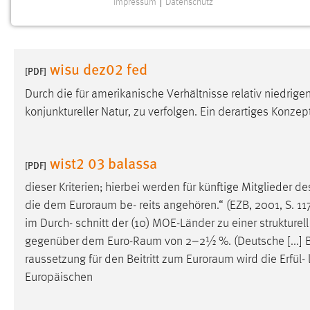
Impressum
|
Datenschutz
NOTWENDIGE COOKIES
Notwendige Cookies ermöglichen grundlegende
Funktionen und sind für die einwandfreie Funktion der
wisu dez02 fed
Website erforderlich.
[PDF]
Durch die für amerikanische Verhältnisse relativ niedrige
Einverständnis
konjunktureller Natur, zu verfolgen. Ein derartiges Konzep
Name:
cookie_consent
Zweck:
Dieser Cookie speichert die
wist2 03 balassa
[PDF]
ausgewählten Einverständnis-Optionen
des Benutzers
dieser Kriterien; hierbei werden für künftige Mitglieder d
die dem
Euroraum
be- reits angehören.“ (EZB, 2001, S. 11
Cookie Laufzeit:
1 Jahr
im Durch- schnitt der (10) MOE-Länder zu einer strukturell
gegenüber dem
Euro-Raum
von 2–2½ %. (Deutsche [...]
Performance
raussetzung für den Beitritt zum
Euroraum
wird die Erfül-
Europäischen
Name:
staticfilecache
Zweck:
Für performante Seitenauslieferung wird