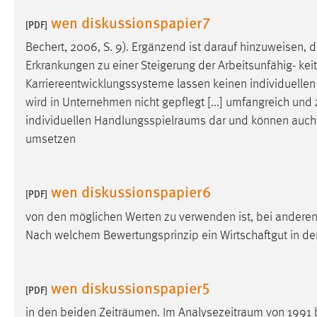
Cookie Laufzeit:
wen diskussionspapier7
MibewSessionID, mibew-chat-frame-
[PDF]
style-5e9dbeb1811c0446 =
Sitzungslaufzeit, mibew_locale = 3
Bechert, 2006, S. 9). Ergänzend ist darauf hinzuweisen,
Jahre, MIBEW_UserID = 1 Jahr
Erkrankungen zu einer Steigerung der Arbeitsunfähig- keit
Karriereentwicklungssysteme lassen keinen individuelle
Login
wird in Unternehmen nicht gepflegt [...] umfangreich und
individuellen
Handlungsspielraums
dar und können auch d
Name:
fe_user, be_user, be_lastLoginProvider
umsetzen
Zweck:
Dieser Cookie ist notwendig um sich an
der Website einloggen zu können.
wen diskussionspapier6
[PDF]
Cookie Laufzeit:
24 Stunden
von den möglichen Werten zu verwenden ist, bei andere
Nach welchem Bewertungsprinzip ein Wirtschaftgut in der
STATISTIK
Statistik Cookies erfassen Informationen anonym.
wen diskussionspapier5
[PDF]
Diese Informationen helfen uns zu verstehen, wie
in den beiden Zeiträumen. Im
Analysezeitraum
von 1991 
unsere Besucher unsere Website nutzen.