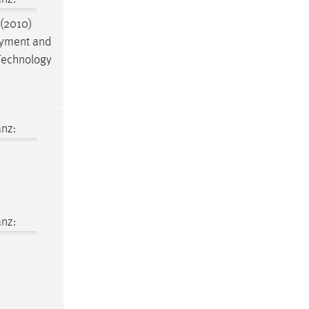
(2010)
loyment and
 Technology
nz:
nz: