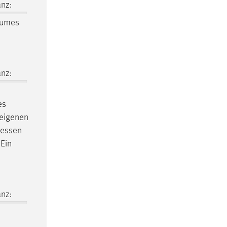
nz:
aumes
nz:
es
 eigenen
dessen
 Ein
nz: