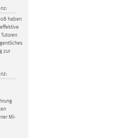
nz:
08 haben
effektive
 Tutoren
gentliches
g zur
nz:
hrung
ten
ner Mi-