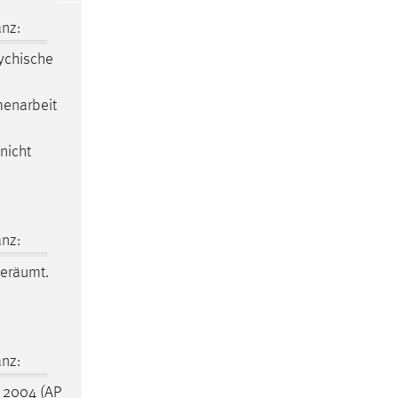
nz:
ychische
enarbeit
nicht
nz:
eräumt.
nz:
 2004 (AP