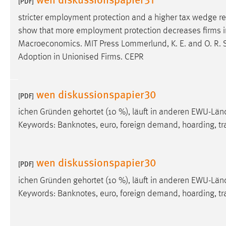
[PDF]
externen Medien Cookies gesetzt.
stricter employment protection and a higher tax wedge re
show that more employment protection decreases firms in
YouTube
Macroeconomics. MIT Press Lommerlund, K. E. and O. R.
Adoption in Unionised Firms. CEPR
Vimeo
wen diskussionspapier30
[PDF]
ichen Gründen gehortet (10 %), läuft in anderen EWU-Lä
Keywords: Banknotes, euro, foreign demand, hoarding, tr
wen diskussionspapier30
[PDF]
ichen Gründen gehortet (10 %), läuft in anderen EWU-Lä
Keywords: Banknotes, euro, foreign demand, hoarding, tr