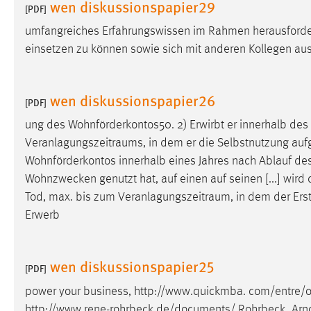
wen diskussionspapier29
[PDF]
umfangreiches Erfahrungswissen im Rahmen herausforde
einsetzen zu können sowie sich mit anderen Kollegen au
wen diskussionspapier26
[PDF]
ung des Wohnförderkontos50. 2) Erwirbt er innerhalb des
Veranlagungszeitraums
, in dem er die Selbstnutzung auf
Wohnförderkontos innerhalb eines Jahres nach Ablauf de
Wohnzwecken genutzt hat, auf einen auf seinen [...] wir
Tod, max. bis zum
Veranlagungszeitraum
, in dem der Ers
Erwerb
wen diskussionspapier25
[PDF]
power your business, http://www.quickmba. com/entre/o
http://www.rene-rohrbeck.de/documents/ Rohrbeck_Arno