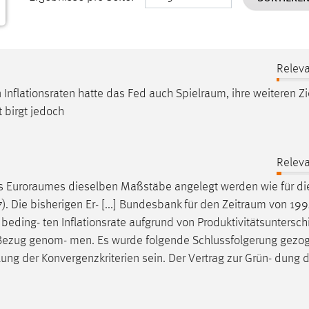
Releva
n Inflationsraten hatte das Fed auch
Spielraum
, ihre weiteren Zi
t birgt jedoch
Releva
es
Euroraumes
dieselben Maßstäbe angelegt werden wie für die
7). Die bisherigen Er- [...] Bundesbank für den
Zeitraum
von 19
 beding- ten Inflationsrate aufgrund von Produktivitätsuntersch
 Bezug genom- men. Es wurde folgende Schlussfolgerung gezog
 lung der Konvergenzkriterien sein. Der Vertrag zur Grün- dung 