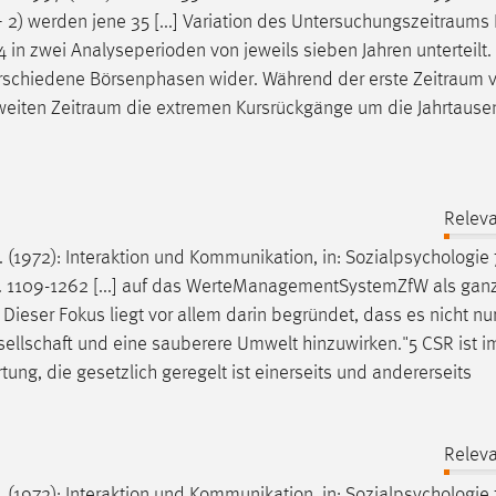
 2) werden jene 35 [...] Variation des
Untersuchungszeitraums
 in zwei Analyseperioden von jeweils sieben Jahren unterteilt
verschiedene Börsenphasen wider. Während der erste
Zeitraum
v
weiten
Zeitraum
die extremen Kursrückgänge um die Jahrtaus
Releva
C. (1972): Interaktion und Kommunikation, in: Sozialpsychologie 
, S. 1109-1262 [...] auf das WerteManagementSystemZfW als ganz
Dieser Fokus liegt vor allem darin begründet, dass es nicht nur
esellschaft und eine sauberere Umwelt hinzuwirken."5 CSR ist i
ung, die gesetzlich geregelt ist einerseits und andererseits
Releva
C. (1972): Interaktion und Kommunikation, in: Sozialpsychologie 