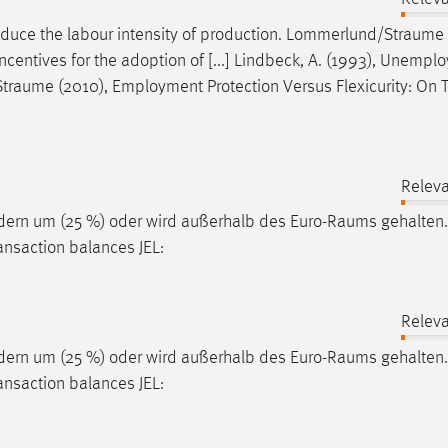
duce the labour intensity of production.
Lommerlund/Straume
centives for the adoption of [...] Lindbeck, A. (1993), Unemp
Straume
(2010), Employment Protection Versus Flexicurity: On
Releva
ndern um (25 %) oder wird außerhalb des
Euro-Raums
gehalten.
ansaction balances JEL:
Releva
ndern um (25 %) oder wird außerhalb des
Euro-Raums
gehalten.
ansaction balances JEL: