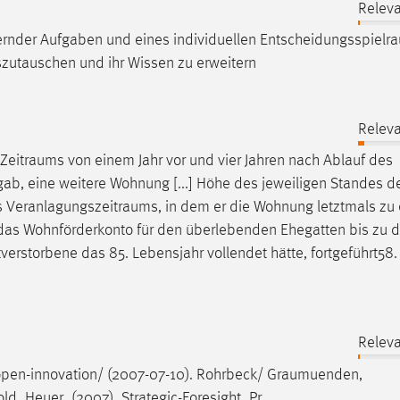
Releva
rnder Aufgaben und eines individuellen
Entscheidungsspielr
szutauschen und ihr Wissen zu erweitern
Releva
Zeitraums
von einem Jahr vor und vier Jahren nach Ablauf des
gab, eine weitere Wohnung [...] Höhe des jeweiligen Standes d
s
Veranlagungszeitraums
, in dem er die Wohnung letztmals zu
d das Wohnförderkonto für den überlebenden Ehegatten bis zu 
tverstorbene das 85. Lebensjahr vollendet hätte, fortgeführt58.
Releva
pen-innovation/ (2007-07-10). Rohrbeck/
Graumuenden
,
ld_Heuer_(2007)_Strategic-Foresight_Pr