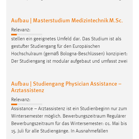
Zweck:
Dieser Cookie ist notwendig um sich an der Website
Aufbau | Masterstudium Medizintechnik M.Sc.
einloggen zu können.
Cookie Laufzeit:
Relevanz:
24 Stunden
stellen ein geeignetes Umfeld dar. Das Studium ist als
gestufter Studiengang für den Europäischen
Hochschulraum
(gemäß Bologna-Beschlüssen) konzipiert:
STATISTIK
Der Studiengang ist modular aufgebaut und umfasst zwei
Statistik Cookies erfassen Informationen anonym.
Diese Informationen helfen uns zu verstehen, wie
Aufbau | Studiengang Physician Assistance –
unsere Besucher unsere Website nutzen.
Arztassistenz
Relevanz:
Matomo
Assistance – Arztassistenz ist ein Studienbeginn nur zum
Name:
Wintersemester möglich.
Bewerbungszeitraum
Regulärer
_pk_ref, _pk_cvar, _pk_id, _pk_ses
Bewerbungszeitraum
für das Wintersemester: 01. Mai bis
15. Juli für alle Studiengänge. In Ausnahmefällen
Zweck:
Zugriffsstatistik