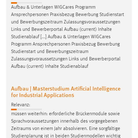
30 Tage
Aufbau & Unterlagen WIGCares Programm
Ansprechpersonen Praxisbezug Bewerbung Studienstart
Chat
und
Bewerbungszeitraum
Zulassungsvoraussetzungen
Links und Bewerberportal Aufbau (current) Inhalte
Name:
Studienablauf [...] Aufbau & Unterlagen WIGCares
MibewSessionID, MIBEW_UserID, mibew_locale, mibew-
Programm Ansprechpersonen Praxisbezug Bewerbung
chat-frame-style-5e9dbeb1811c0446
Studienstart und
Bewerbungszeitraum
Zweck:
Zulassungsvoraussetzungen Links und Bewerberportal
Wird benötigt um die Chatfunktion nutzen zu können.
Aufbau (current) Inhalte Studienablauf
Cookie Laufzeit:
MibewSessionID, mibew-chat-frame-style-
Aufbau | Masterstudium Artificial Intelligence
5e9dbeb1811c0446 = Sitzungslaufzeit, mibew_locale = 3
for Industrial Applications
Jahre, MIBEW_UserID = 1 Jahr
Relevanz:
Login
müssen weiterhin: erforderliche Brückenmodule sowie
Sprachvoraussetzungen innerhalb des vorgegebenen
Name:
Zeitraums
von einem Jahr absolvieren. Eine sorgfältige
fe_user, be_user, be_lastLoginProvider
Studienplanung ist in beiden Studienmodellen wichtig