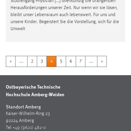
Studiengang Physician [...] offenkundig die drängenden
Herausforderungen unserer Zeit. Nur wenn wir sie lösen,
bleibt unser
Lebensraum
auch lebenswert. Für uns und
unsere Kinder. Begeistert Sie die Vorstellung, sich für die
Umwelt
«
....
2
3
4
5
6
7
....
»
Ostbayerische Technische
Hochschule Amberg-Weiden
Standort Amberg
Kaiser-Wilhelm-Ring 23
92224 Amberg
Tel
+49 (9621) 482-0