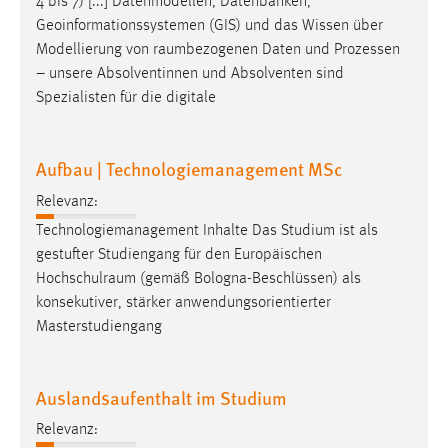
4 bis 7) [...] Datenmodellen, Datenbanken,
Conversion-Tracking
Geoinformationssystemen (GIS) und das Wissen über
Modellierung von
raumbezogenen
Daten und Prozessen
Cookie Laufzeit:
– unsere Absolventinnen und Absolventen sind
3 Monate
Spezialisten für die digitale
Facebook Pixel
Aufbau | Technologiemanagement MSc
Name:
_fbp
Relevanz:
Technologiemanagement Inhalte Das Studium ist als
Anbieter:
gestufter Studiengang für den Europäischen
Facebook
Hochschulraum
(gemäß Bologna-Beschlüssen) als
Zweck:
konsekutiver, stärker anwendungsorientierter
Conversion-Tracking
Masterstudiengang
Cookie Laufzeit:
3 Monate
Auslandsaufenthalt im Studium
Relevanz: