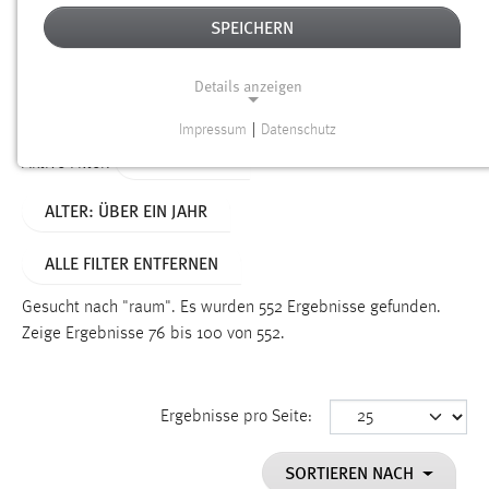
SPEICHERN
Alter
Details anzeigen
SUCHEN
Impressum
|
Datenschutz
NOTWENDIGE COOKIES
TYP: SEITEN
Aktive Filter:
Notwendige Cookies ermöglichen grundlegende
ALTER: ÜBER EIN JAHR
Funktionen und sind für die einwandfreie Funktion der
Website erforderlich.
ALLE FILTER ENTFERNEN
Einverständnis
Gesucht nach "raum".
Es wurden 552 Ergebnisse gefunden.
Name:
Zeige Ergebnisse 76 bis 100 von 552.
cookie_consent
Zweck:
Ergebnisse pro Seite:
Dieser Cookie speichert die ausgewählten Einverständnis-
Optionen des Benutzers
SORTIEREN NACH
Cookie Laufzeit: