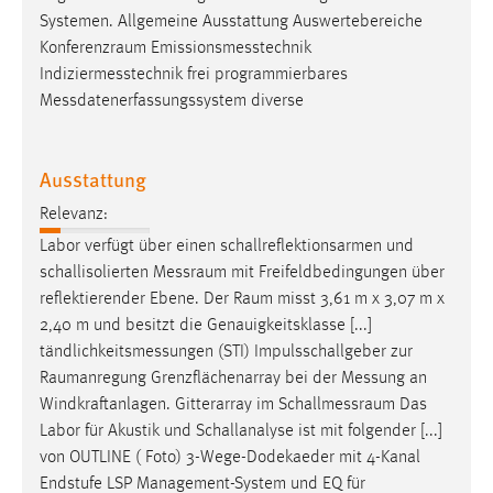
Systemen. Allgemeine Ausstattung Auswertebereiche
Konferenzraum
Emissionsmesstechnik
Indiziermesstechnik frei programmierbares
Messdatenerfassungssystem diverse
Ausstattung
Relevanz:
Labor verfügt über einen schallreflektionsarmen und
schallisolierten
Messraum
mit Freifeldbedingungen über
reflektierender Ebene. Der
Raum
misst 3,61 m x 3,07 m x
2,40 m und besitzt die Genauigkeitsklasse [...]
tändlichkeitsmessungen (STI) Impulsschallgeber zur
Raumanregung
Grenzflächenarray bei der Messung an
Windkraftanlagen. Gitterarray im
Schallmessraum
Das
Labor für Akustik und Schallanalyse ist mit folgender [...]
von OUTLINE ( Foto) 3-Wege-Dodekaeder mit 4-Kanal
Endstufe LSP Management-System und EQ für