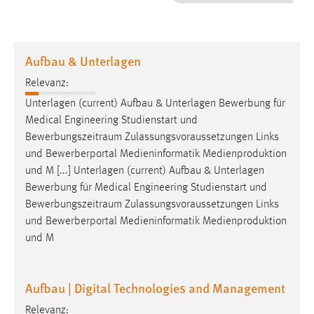
1 Jahr
Performance
Aufbau & Unterlagen
Name:
Relevanz:
staticfilecache
Unterlagen (current) Aufbau & Unterlagen Bewerbung für
Medical Engineering Studienstart und
Zweck:
Bewerbungszeitraum
Zulassungsvoraussetzungen Links
Für performante Seitenauslieferung wird in diesem Cookie
gespeichert, ob man eingeloggt ist.
und Bewerberportal Medieninformatik Medienproduktion
und M [...] Unterlagen (current) Aufbau & Unterlagen
Bewerbung für Medical Engineering Studienstart und
Sprachpräferenz
Bewerbungszeitraum
Zulassungsvoraussetzungen Links
Name:
und Bewerberportal Medieninformatik Medienproduktion
site-language-preference
und M
Zweck:
Das Cookie speichert die gewählte Sprache der Website.
Aufbau | Digital Technologies and Management
Cookie Laufzeit:
Relevanz: