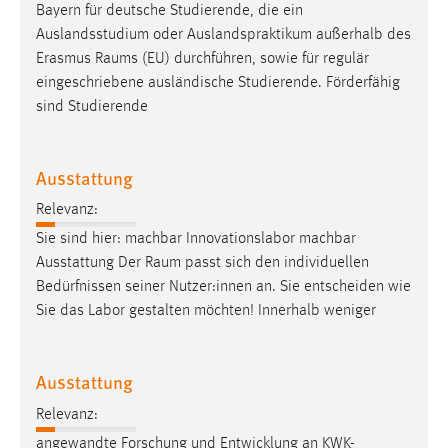
EXTERNE MEDIEN
Bayern für deutsche Studierende, die ein
Auslandsstudium oder Auslandspraktikum außerhalb des
Um Inhalte von Videoplattformen und Social Media
Erasmus
Raums
(EU) durchführen, sowie für regulär
Plattformen anzeigen zu können, werden von diesen
eingeschriebene ausländische Studierende. Förderfähig
externen Medien Cookies gesetzt.
sind Studierende
YouTube
Ausstattung
Vimeo
Relevanz:
Sie sind hier: machbar Innovationslabor machbar
Ausstattung Der
Raum
passt sich den individuellen
Bedürfnissen seiner Nutzer:innen an. Sie entscheiden wie
Sie das Labor gestalten möchten! Innerhalb weniger
Ausstattung
Relevanz:
angewandte Forschung und Entwicklung an KWK-