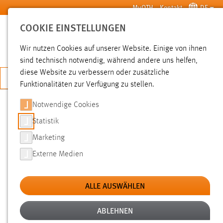
Zum Hauptinhalt springen
MyOTH
Kontakt
DE
COOKIE EINSTELLUNGEN
SUCHE
Wir nutzen Cookies auf unserer Website. Einige von ihnen
sind technisch notwendig, während andere uns helfen,
diese Website zu verbessern oder zusätzliche
JETZT BEWERBEN
Funktionalitäten zur Verfügung zu stellen.
Notwendige Cookies
SUCHE
Statistik
Marketing
FILTER
Externe Medien
Typ
ALLE AUSWÄHLEN
Erstellungsdatum
ABLEHNEN