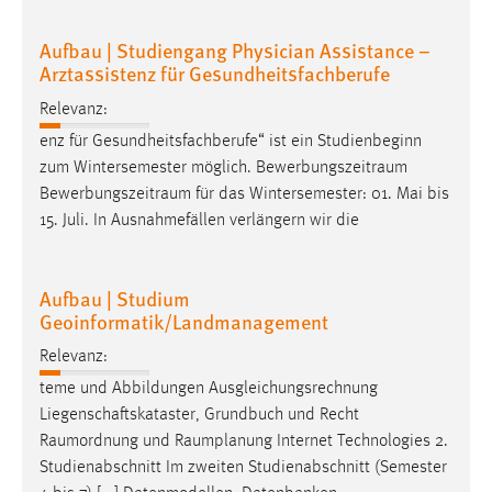
Cookie Laufzeit:
Aufbau | Studiengang Physician Assistance –
Max. 13 Monate
Arztassistenz für Gesundheitsfachberufe
Relevanz:
enz für Gesundheitsfachberufe“ ist ein Studienbeginn
MARKETING
zum Wintersemester möglich.
Bewerbungszeitraum
Marketing Cookies werden von Drittanbietern
Bewerbungszeitraum
für das Wintersemester: 01. Mai bis
verwendet, um personalisierte Werbung anzuzeigen.
15. Juli. In Ausnahmefällen verlängern wir die
Sie tun dies, indem sie Besucher über Websites
hinweg verfolgen.
Aufbau | Studium
Google Ads
Geoinformatik/Landmanagement
Relevanz:
Name:
_gcl_au
teme und Abbildungen Ausgleichungsrechnung
Liegenschaftskataster, Grundbuch und Recht
Anbieter:
Raumordnung
und
Raumplanung
Internet Technologies 2.
Google Ireland Limited
Studienabschnitt Im zweiten Studienabschnitt (Semester
Zweck: