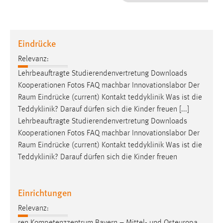
1 Jahr
Performance
Eindrücke
Name:
Relevanz:
staticfilecache
Lehrbeauftragte Studierendenvertretung Downloads
Kooperationen Fotos FAQ machbar Innovationslabor Der
Zweck:
Raum
Eindrücke (current) Kontakt teddyklinik Was ist die
Für performante Seitenauslieferung wird in diesem Cookie
gespeichert, ob man eingeloggt ist.
Teddyklinik? Darauf dürfen sich die Kinder freuen [...]
Lehrbeauftragte Studierendenvertretung Downloads
Kooperationen Fotos FAQ machbar Innovationslabor Der
Sprachpräferenz
Raum
Eindrücke (current) Kontakt teddyklinik Was ist die
Name:
Teddyklinik? Darauf dürfen sich die Kinder freuen
site-language-preference
Zweck:
Einrichtungen
Das Cookie speichert die gewählte Sprache der Website.
Relevanz:
Cookie Laufzeit: