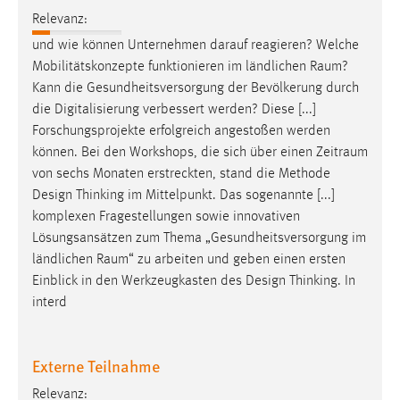
Conversion-Tracking
Relevanz:
und wie können Unternehmen darauf reagieren? Welche
Cookie Laufzeit:
Mobilitätskonzepte funktionieren im ländlichen
Raum
?
3 Monate
Kann die Gesundheitsversorgung der Bevölkerung durch
die Digitalisierung verbessert werden? Diese [...]
Facebook Pixel
Forschungsprojekte erfolgreich angestoßen werden
können. Bei den Workshops, die sich über einen
Zeitraum
Name:
von sechs Monaten erstreckten, stand die Methode
_fbp
Design Thinking im Mittelpunkt. Das sogenannte [...]
Anbieter:
komplexen Fragestellungen sowie innovativen
Facebook
Lösungsansätzen zum Thema „Gesundheitsversorgung im
ländlichen
Raum
“ zu arbeiten und geben einen ersten
Zweck:
Einblick in den Werkzeugkasten des Design Thinking. In
Conversion-Tracking
interd
Cookie Laufzeit:
3 Monate
Externe Teilnahme
Relevanz: