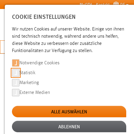
Zum Hauptinhalt springen
MyOTH
Kontakt
DE
COOKIE EINSTELLUNGEN
SUCHE
Wir nutzen Cookies auf unserer Website. Einige von ihnen
sind technisch notwendig, während andere uns helfen,
diese Website zu verbessern oder zusätzliche
JETZT BEWERBEN
Funktionalitäten zur Verfügung zu stellen.
Notwendige Cookies
SUCHE
Statistik
Marketing
FILTER
Externe Medien
Typ
ALLE AUSWÄHLEN
Erstellungsdatum
ABLEHNEN