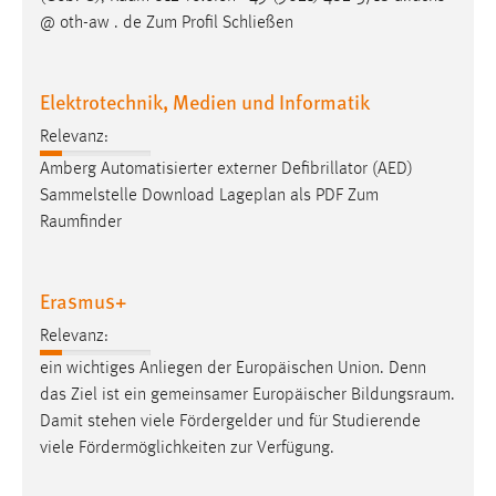
Zweck:
@ oth-aw . de Zum Profil Schließen
Dieser Cookie ist notwendig um sich an der Website
einloggen zu können.
Elektrotechnik, Medien und Informatik
Cookie Laufzeit:
24 Stunden
Relevanz:
Amberg Automatisierter externer Defibrillator (AED)
Sammelstelle Download Lageplan als PDF Zum
STATISTIK
Raumfinder
Statistik Cookies erfassen Informationen anonym.
Diese Informationen helfen uns zu verstehen, wie
Erasmus+
unsere Besucher unsere Website nutzen.
Relevanz:
Matomo
ein wichtiges Anliegen der Europäischen Union. Denn
das Ziel ist ein gemeinsamer Europäischer
Bildungsraum
.
Name:
Damit stehen viele Fördergelder und für Studierende
_pk_ref, _pk_cvar, _pk_id, _pk_ses
viele Fördermöglichkeiten zur Verfügung.
Zweck:
Zugriffsstatistik