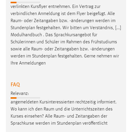
EXTERNE MEDIEN
verlinkten Kursflyer entnehmen. Ein Vertrag zur
Um Inhalte von Videoplattformen und Social Media
verbindlichen Anmeldung ist dem Flyer beigefügt. Alle
Plattformen anzeigen zu können, werden von diesen
Raum
- oder Zeitangaben bzw. -änderungen werden im
externen Medien Cookies gesetzt.
Stundenplan festgehalten. Wir bitten um Verständnis, [...]
Modulhandbuch . Das Sprachkursangebot für
YouTube
Schülerinnen und Schüler im Rahmen des Frühstudiums
sowie alle
Raum
- oder Zeitangaben bzw. -änderungen
werden im Stundenplan festgehalten. Gerne nehmen wir
Vimeo
Ihre Anmeldungen
FAQ
Relevanz:
angemeldeten Kursinteressierten rechtzeitig informiert.
Wo kann ich den
Raum
und die Unterrichtszeiten des
Kurses einsehen? Alle
Raum
- und Zeitangaben der
Sprachkurse werden im Stundenplan veröffentlicht