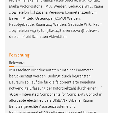
Projektmanagement Maika Victor-Ustohal, M.A. Kontakt
Maika Victor-Ustohal, M.A. Weiden, Gebäude WTC,
Raum
1.04 Telefon [...] Zuzana Verešová Kompetenzzentrum
Bayern, Mittel-, Osteuropa (KOMO) Weiden,
Hauptgebäude,
Raum
204 Weiden, Gebäude WTC,
Raum
1.04 Telefon +49 (961) 382-1148 z.veresova @ oth-aw .
de Zum Profil Schließen Aktivitäten
Forschung
Relevanz:
verursachten Nichtlinearitäten einzelner Parameter
berücksichtigt werden. Bedingt durch begrenzten
Bauraum
soll auf die für die feldorientierte Regelung
notwendige Erfassung der Rotordrehzahl durch einen [...]
3Ccar - Integrated Components for Complexity Control in
affordable electrified cars UR:BAN - Urbaner
Raum
:
Benutzergerechte Assistenzsysteme und
Netzmanagement eDAS - efficiency powered by smart