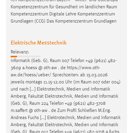
ren Kompetenzzentrum Bayern – Mittel- und Osteuropa
30 Tage
Kompetenzzentrum für Gesundheit im ländlichen
Raum
Kompetenzzentrum Digitale Lehre Kompetenzzentrum
Chat
Grundlagen (CCG) Das Kompetenzzentrum Grundlagen
Name:
MibewSessionID, MIBEW_UserID, mibew_locale, mibew-
Elektrische Messtechnik
chat-frame-style-5e9dbeb1811c0446
Relevanz:
Zweck:
Informatik (Geb. G),
Raum
007 Telefon +49 (9621) 482-
Wird benötigt um die Chatfunktion nutzen zu können.
3609 a.hoess @ oth-aw . de https://www.oth-
Cookie Laufzeit:
aw.de/hoess/ueber/ Sprechzeiten: ab 15.03.2026
MibewSessionID, mibew-chat-frame-style-
jeweils montags 11.15-12.00 Uhr (im
Raum
007 oder 004)
5e9dbeb1811c0446 = Sitzungslaufzeit, mibew_locale = 3
und nach [...] Elektrotechnik, Medien und Informatik
Jahre, MIBEW_UserID = 1 Jahr
Amberg, Fakultät Elektrotechnik, Medien und Informatik
(Geb. G),
Raum
224 Telefon +49 (9621) 482-3708
Login
m.saffert @ oth-aw . de Zum Profil Schließen M.Eng.
Andreas Fuchs [...] Elektrotechnik, Medien und Informatik
Name:
Amberg, Fakultät Elektrotechnik, Medien und Informatik
fe_user, be_user, be_lastLoginProvider
(Geb. G),
Raum
012 Telefon +49 (9621) 482-3718 a.fuchs