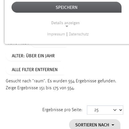
SPEICHERN
Alter
Details anzeigen
SUCHEN
Impressum
|
Datenschutz
NOTWENDIGE COOKIES
TYP: SEITEN
Aktive Filter:
Notwendige Cookies ermöglichen grundlegende
ALTER: ÜBER EIN JAHR
Funktionen und sind für die einwandfreie Funktion der
Website erforderlich.
ALLE FILTER ENTFERNEN
Einverständnis
Gesucht nach "raum".
Es wurden 554 Ergebnisse gefunden.
Name:
Zeige Ergebnisse 151 bis 175 von 554.
cookie_consent
Zweck:
Ergebnisse pro Seite:
Dieser Cookie speichert die ausgewählten Einverständnis-
Optionen des Benutzers
SORTIEREN NACH
Cookie Laufzeit: