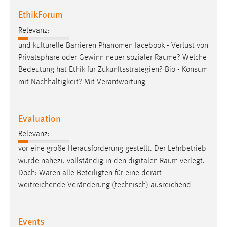
EthikForum
Cookie Laufzeit:
Max. 13 Monate
Relevanz:
und kulturelle Barrieren Phänomen facebook - Verlust von
Privatsphäre oder Gewinn neuer sozialer
Räume
? Welche
MARKETING
Bedeutung hat Ethik für Zukunftsstrategien? Bio - Konsum
mit Nachhaltigkeit? Mit Verantwortung
Marketing Cookies werden von Drittanbietern
verwendet, um personalisierte Werbung anzuzeigen.
Sie tun dies, indem sie Besucher über Websites
Evaluation
hinweg verfolgen.
Relevanz:
Google Ads
vor eine große Herausforderung gestellt. Der Lehrbetrieb
wurde nahezu vollständig in den digitalen
Raum
verlegt.
Name:
Doch: Waren alle Beteiligten für eine derart
_gcl_au
weitreichende Veränderung (technisch) ausreichend
Anbieter:
Google Ireland Limited
Events
Zweck: