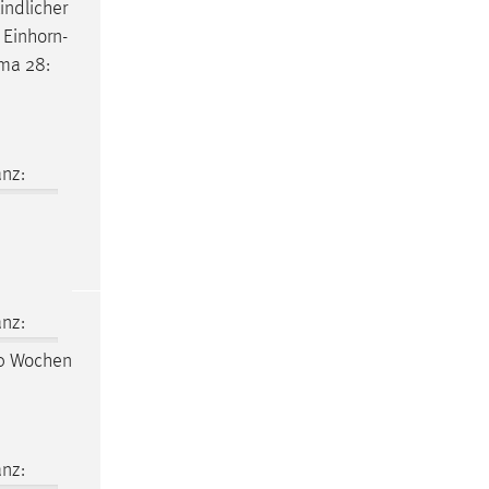
indlicher
, Einhorn-
uma
28:
nz:
nz:
20 Wochen
nz: