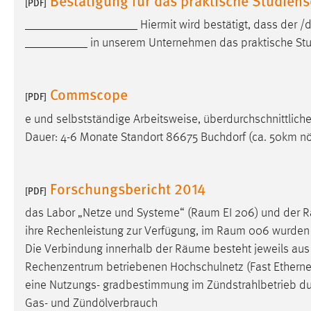
[PDF]
in diesem Cookie gespeichert, ob man
__________________ Hiermit wird bestätigt, dass der /
eingeloggt ist.
__________ in unserem Unternehmen das praktische S
Sprachpräferenz
Commscope
Name:
site-language-preference
[PDF]
e und selbstständige Arbeitsweise, überdurchschnittli
Zweck:
Das Cookie speichert die gewählte
Sprache der Website.
Dauer: 4-6 Monate Standort 86675 Buchdorf (ca. 50km nö
Cookie Laufzeit:
30 Tage
Forschungsbericht 2014
[PDF]
Chat
das Labor „Netze und Systeme“ (
Raum
EI 206) und der
R
Name:
ihre Rechenleistung zur Verfügung, im
Raum
006 wurden a
MibewSessionID, MIBEW_UserID,
mibew_locale, mibew-chat-frame-style-
Die Verbindung innerhalb der
Räume
besteht jeweils au
5e9dbeb1811c0446
Rechenzentrum betriebenen Hochschulnetz (Fast Etherne
eine Nutzungs- gradbestimmung im Zündstrahlbetrieb du
Zweck:
Wird benötigt um die Chatfunktion
nutzen zu können.
Gas- und Zündölverbrauch