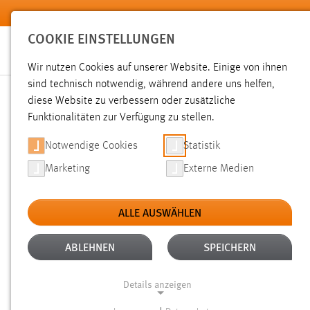
Zum Hauptinhalt springen
COOKIE EINSTELLUNGEN
Wir nutzen Cookies auf unserer Website. Einige von ihnen
sind technisch notwendig, während andere uns helfen,
diese Website zu verbessern oder zusätzliche
SUCHE
Funktionalitäten zur Verfügung zu stellen.
Notwendige Cookies
Statistik
Marketing
Externe Medien
ALLE AUSWÄHLEN
ALTER: ÜBER EIN JAHR
ALLE FILTER EN
Aktive Filter:
ABLEHNEN
SPEICHERN
Gesucht nach "raum".
Es wurden 1860 Ergebnisse gefunde
Details anzeigen