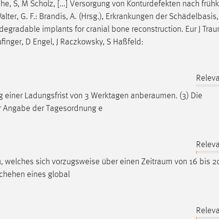
e, S, M Scholz, [...] Versorgung von Konturdefekten nach frühk
Walter, G. F.: Brandis, A. (Hrsg.), Erkrankungen der Schädelbasis
iodegradable implants for cranial bone reconstruction. Eur J
Tra
inger, D Engel, J Raczkowsky, S Haßfeld:
Releva
ng einer Ladungsfrist von 3 Werktagen
anberaumen
. (3) Die
ter Angabe der Tagesordnung e
Releva
u, welches sich vorzugsweise über einen
Zeitraum
von 16 bis 
schehen eines global
Releva