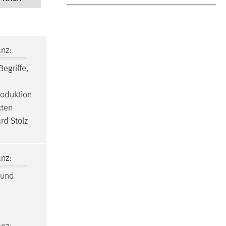
nz:
egriffe,
oduktion
kten
rd Stolz
nz:
und