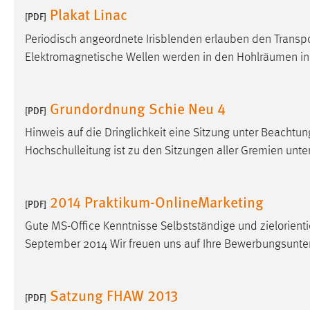
Plakat Linac
[PDF]
Matomo
Periodisch angeordnete Irisblenden erlauben den Transpo
Name:
Elektromagnetische Wellen werden in den Hohlräumen in
_pk_ref, _pk_cvar, _pk_id, _pk_ses
Zweck:
Zugriffsstatistik
Grundordnung Schie Neu 4
Cookie Laufzeit:
[PDF]
Max. 13 Monate
Hinweis auf die Dringlichkeit eine Sitzung unter Beachtu
Hochschulleitung ist zu den Sitzungen aller Gremien un
MARKETING
Marketing Cookies werden von Drittanbietern
2014 Praktikum-OnlineMarketing
[PDF]
verwendet, um personalisierte Werbung anzuzeigen.
Sie tun dies, indem sie Besucher über Websites
Gute MS-Office Kenntnisse Selbstständige und zielorie
hinweg verfolgen.
September 2014 Wir freuen uns auf Ihre Bewerbungsunter
Google Ads
Satzung FHAW 2013
[PDF]
Name:
_gcl_au