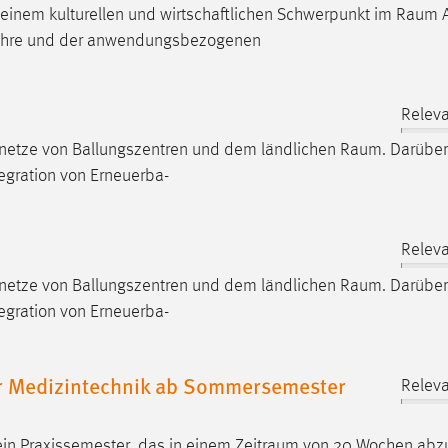
inem kulturellen und wirtschaftlichen Schwerpunkt im
Raum
A
r Lehre und der anwendungsbezogenen
Releva
ngsnetze von Ballungszentren und dem ländlichen
Raum
. Darübe
ntegration von Erneuerba-
Releva
ngsnetze von Ballungszentren und dem ländlichen
Raum
. Darübe
ntegration von Erneuerba-
r Medizintechnik ab Sommersemester
Releva
ein Praxissemester, das in einem
Zeitraum
von 20 Wochen abzu