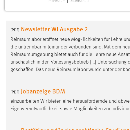
Impressum
|
Datenschutz
NOTWENDIGE COOKIES
Notwendige Cookies ermöglichen grundlegende
Funktionen und sind für die einwandfreie Funktion der
Newsletter WI Ausgabe 2
Website erforderlich.
[PDF]
Reinraumlabor
eröffnet neue Mög- lichkeiten für Lehre u
Einverständnis
die untrennbar miteinander verbunden sind. Mit dem ne
Reinraumumgebung
bietet auch für die Lehre neue Ansat
Name:
cookie_consent
anschaulich in den Vorlesungsbetrieb [...] Untersuchung
Zweck:
Dieser Cookie speichert die
geschaffen. Das neue
Reinraumlabor
wurde unter der Koor
ausgewählten Einverständnis-Optionen
des Benutzers
Cookie Laufzeit:
Jobanzeige BDM
1 Jahr
[PDF]
einzuarbeiten Wir bieten eine herausfordernde und abwe
Performance
Eigenverantwortlichkeit sowie Möglichkeiten zur individ
Name:
staticfilecache
Bestätigung für das praktische Studien
Zweck:
Für performante Seitenauslieferung wird