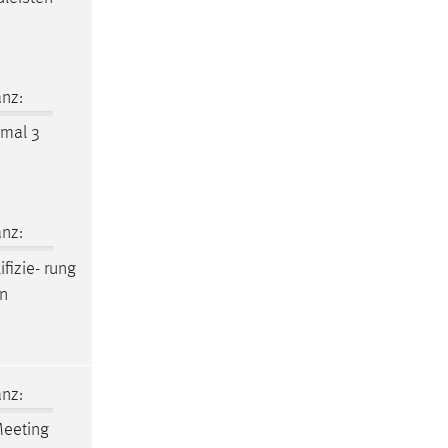
nz:
mal 3
nz:
fizie- rung
en
nz:
Meeting