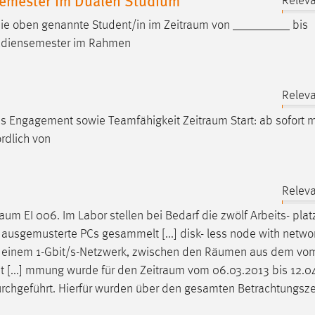
Releva
die oben genannte Student/in im
Zeitraum
von _________ bis
tudiensemester im Rahmen
Releva
ches Engagement sowie Teamfähigkeit
Zeitraum
Start: ab sofort 
rdlich von
Releva
aum
EI 006. Im Labor stellen bei Bedarf die zwölf Arbeits- pla
usgemusterte PCs gesammelt [...] disk- less node with networ
s einem 1-Gbit/s-Netzwerk, zwischen den
Räumen
aus dem vo
t [...] mmung wurde für den
Zeitraum
vom 06.03.2013 bis 12.0
rchgeführt. Hierfür wurden über den gesamten
Betrachtungsz