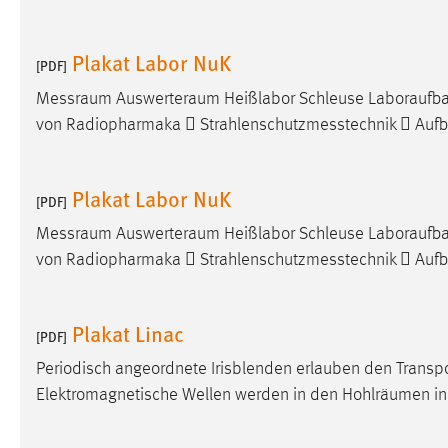
Cookie Laufzeit:
MibewSessionID, mibew-chat-frame-
style-5e9dbeb1811c0446 =
Plakat Labor NuK
[PDF]
Sitzungslaufzeit, mibew_locale = 3
Jahre, MIBEW_UserID = 1 Jahr
Messraum
Auswerteraum
Heißlabor Schleuse Laboraufba
von Radiopharmaka  Strahlenschutzmesstechnik  Auf
Login
Name:
fe_user, be_user, be_lastLoginProvider
Plakat Labor NuK
[PDF]
Zweck:
Dieser Cookie ist notwendig um sich an
Messraum
Auswerteraum
Heißlabor Schleuse Laboraufba
der Website einloggen zu können.
von Radiopharmaka  Strahlenschutzmesstechnik  Auf
Cookie Laufzeit:
24 Stunden
Plakat Linac
[PDF]
STATISTIK
Periodisch angeordnete Irisblenden erlauben den Transpo
Statistik Cookies erfassen Informationen anonym.
Elektromagnetische Wellen werden in den Hohlräumen in
Diese Informationen helfen uns zu verstehen, wie
unsere Besucher unsere Website nutzen.