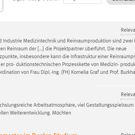
Releva
nd Industrie Medizintechnik und
Reinraumproduktion
sind zwei B
uen
Reinraum
der [...] die Projektpartner überführt. Die neue
zpunkte, insbesondere kann die Infrastruktur einer
Reinraumpr
 der pro- duktionstechnischen Prozesskette von Medizin- produ
dination von Frau Dipl.-Ing. (FH) Kornelia Graf und Prof. Burkha
Releva
chslungsreiche Arbeitsatmosphäre, viel
Gestaltungsspielraum
uellen Weiterentwicklung. Möchten
semester im Dualen Studium