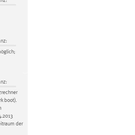
nz:
nz:
möglich;
nz:
tzrechner
k boot).
m
4.2013
eitraum
der