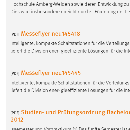
Hochschule Amberg-Weiden sowie deren Entwicklung zu e
Anbieter:
Google Ireland Limited
Dies wird insbesondere erreicht durch: - Förderung de
Zweck:
Conversion-Tracking
Cookie Laufzeit:
3 Monate
Messeflyer neu145418
[PDF]
intelligente, kompakte Schaltstationen für die Verteilu
Facebook Pixel
liefert die Division ener- gieeffiziente Lösungen für die I
Name:
_fbp
Anbieter:
Facebook
Messeflyer neu145445
[PDF]
Zweck:
Conversion-Tracking
intelligente, kompakte Schaltstationen für die Verteilu
Cookie Laufzeit:
3 Monate
liefert die Division ener- gieeffiziente Lösungen für die I
Studien- und Prüfungsordnung Bachelo
[PDF]
EXTERNE MEDIEN
2012
Um Inhalte von Videoplattformen und Social Media
Plattformen anzeigen zu können, werden von diesen
issemester und Vorpraktikum (1) Das fünfte Semester ist 