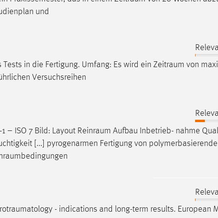
tudienplan und
Releva
Tests in die Fertigung. Umfang: Es wird ein
Zeitraum
von maxi
ührlichen Versuchsreihen
Releva
1 – ISO 7 Bild: Layout
Reinraum
Aufbau Inbetrieb- nahme Quali
uchtigkeit [...] pyrogenarmen Fertigung von polymerbasierend
inraumbedingungen
Releva
rotraumatology
- indications and long-term results. European 