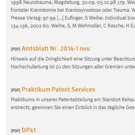
1998
Neurotrauma
, Magdeburg, 30.09.-03.10.98 179. Weih
frontaler Kraniotomie bei Kraniosynostose oder
Trauma
. 
Presse Verlag: 97-99 [...] Eufinger, S Weihe: Individual b
134-136, 2002 60. Weihe, S, M Wehmöller, C Rasche, H Euf
Amtsblatt Nr. 2014-1 neu
[PDF]
Hinweis auf die Dringlichkeit eine Sitzung unter Beachtu
Hochschulleitung ist zu den Sitzungen aller Gremien un
Praktikum Patent Services
[PDF]
Praktikums in unserer Patentabteilung am Standort Reha
erstreckt, gewinnen Sie einen Einblick in das tägliche Ge
DP41
[PDF]