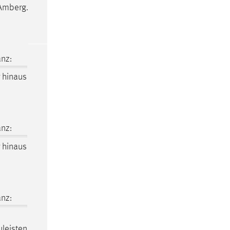
mberg.
nz:
r hinaus
nz:
r hinaus
nz:
leisten