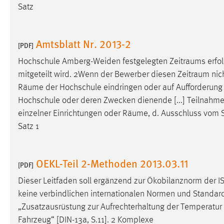
Satz
Matomo
Amtsblatt Nr. 2013-2
Name:
_pk_ref, _pk_cvar, _pk_id, _pk_ses
[PDF]
Zweck:
Zugriffsstatistik
Hochschule Amberg-Weiden festgelegten
Zeitraums
erfo
mitgeteilt wird. 2Wenn der Bewerber diesen
Zeitraum
nich
Cookie Laufzeit:
Max. 13 Monate
Räume
der Hochschule eindringen oder auf Aufforderung 
Hochschule oder deren Zwecken dienende [...] Teilnahme
einzelner Einrichtungen oder
Räume
, d. Ausschluss vom
MARKETING
Satz 1
Marketing Cookies werden von Drittanbietern
verwendet, um personalisierte Werbung anzuzeigen.
Sie tun dies, indem sie Besucher über Websites
OEKL-Teil 2-Methoden 2013.03.11
[PDF]
hinweg verfolgen.
Dieser Leitfaden soll ergänzend zur Ökobilanznorm der 
keine verbindlichen internationalen Normen und Standards
Google Ads
„Zusatzausrüstung zur Aufrechterhaltung der Temperatu
Name:
_gcl_au
Fahrzeug“ [DIN-13a, S.11]. 2 Komplexe