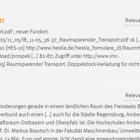
11
Releva
t.pdf ; neuer Fundort:
05/11_05/IB_11-05_36-37_Raumsparender_Transport.pdf
16 [..
010 [HES-10]
http://www.hestia.de/hestia_formulare_dl/Raum
ad/prospek [...] 82-87; Zugriff unter http://www.imc-
05]
Raumsparender
Transport. Doppelstock-Verladung für nicht
Releva
usforderungen gerade in einem ländlichen
Raum
des Freistaats 
ulverbund auch einen [...] auch für die Städte Regensburg, Amb
haftsraum
Ostbayern und Oberpfalz ist. Die Hochschulen Amb
rof. Dr. Markus Brautsch in der Fakultät Maschinenbau/ Umweltt
5,23 Mio. Euro und ermög- licht damit eine anwendungsorienti