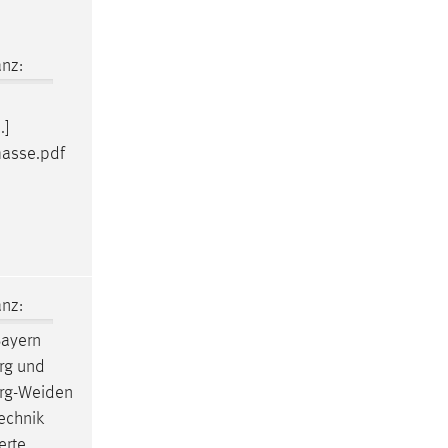
nz:
.]
masse.pdf
nz:
Bayern
erg und
erg-Weiden
echnik
erte