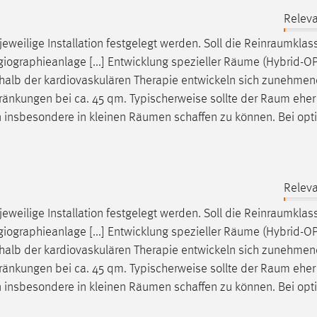
Releva
 jeweilige Installation festgelegt werden. Soll die
Reinraumklas
giographieanlage [...] Entwicklung spezieller
Räume
(Hybrid-OP
alb der kardiovaskulären Therapie entwickeln sich zunehmen
hränkungen bei ca. 45 qm. Typischerweise sollte der
Raum
eher
n insbesondere in kleinen
Räumen
schaffen zu können. Bei opt
Releva
 jeweilige Installation festgelegt werden. Soll die
Reinraumklas
giographieanlage [...] Entwicklung spezieller
Räume
(Hybrid-OP
alb der kardiovaskulären Therapie entwickeln sich zunehmen
hränkungen bei ca. 45 qm. Typischerweise sollte der
Raum
eher
n insbesondere in kleinen
Räumen
schaffen zu können. Bei opt