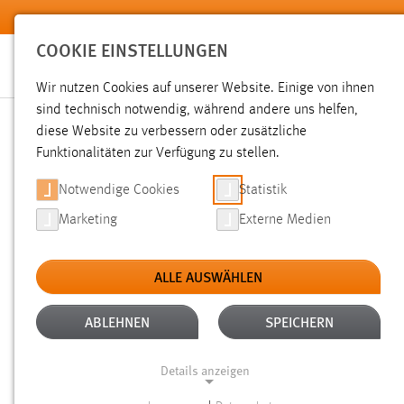
Zum Hauptinhalt springen
COOKIE EINSTELLUNGEN
Wir nutzen Cookies auf unserer Website. Einige von ihnen
sind technisch notwendig, während andere uns helfen,
diese Website zu verbessern oder zusätzliche
SUCHE
Funktionalitäten zur Verfügung zu stellen.
Notwendige Cookies
Statistik
Marketing
Externe Medien
ALLE AUSWÄHLEN
ALTER: ÜBER EIN JAHR
ALLE FILTER EN
Aktive Filter:
ABLEHNEN
SPEICHERN
Gesucht nach "raum".
Es wurden 1849 Ergebnisse gefunde
Details anzeigen