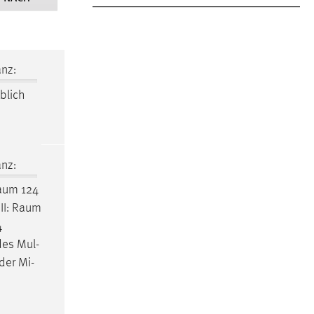
nz:
blich
nz:
aum
124
II:
Raum
4
des Mul-
der Mi-