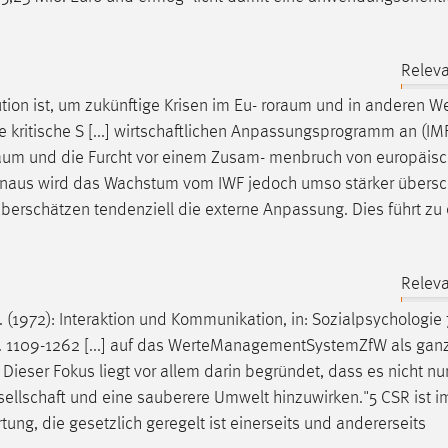
Releva
ution ist, um zukünftige Krisen im Eu-
roraum
und in anderen We
 kritische S [...] wirtschaftlichen Anpassungsprogramm an (IM
aum
und die Furcht vor einem Zusam- menbruch von europäis
hr hinaus wird das Wachstum vom IWF jedoch umso stärker übersch
erschätzen tendenziell die externe Anpassung. Dies führt zu
Releva
C. (1972): Interaktion und Kommunikation, in: Sozialpsychologie 
, S. 1109-1262 [...] auf das WerteManagementSystemZfW als ganz
Dieser Fokus liegt vor allem darin begründet, dass es nicht nur
esellschaft und eine sauberere Umwelt hinzuwirken."5 CSR ist i
ung, die gesetzlich geregelt ist einerseits und andererseits