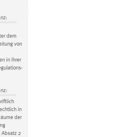
nz:
ter dem
eitung von
n in ihrer
egulations-
nz:
iftlich
echtlich in
Räume
der
ung
 Absatz 2