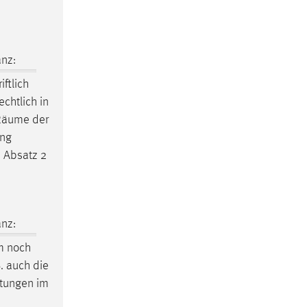
nz:
ftlich
echtlich in
Räume
der
ung
 Absatz 2
nz:
em noch
. auch die
htungen im