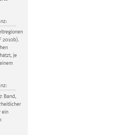
nz:
ltregionen
F 2010b).
chen
ätzt, je
 einem
nz:
7. Band,
heitlicher
 ein
m