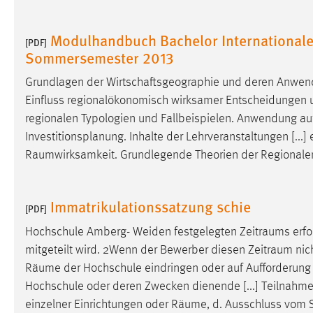
Cookie Laufzeit:
MibewSessionID, mibew-chat-frame-
style-5e9dbeb1811c0446 =
Modulhandbuch Bachelor International
[PDF]
Sitzungslaufzeit, mibew_locale = 3
Sommersemester 2013
Jahre, MIBEW_UserID = 1 Jahr
Grundlagen der Wirtschaftsgeographie und deren Anwen
Login
Einfluss regionalökonomisch wirksamer Entscheidungen un
regionalen Typologien und Fallbeispielen. Anwendung au
Name:
fe_user, be_user, be_lastLoginProvider
Investitionsplanung. Inhalte der Lehrveranstaltungen [...]
Raumwirksamkeit
. Grundlegende Theorien der Regionalent
Zweck:
Dieser Cookie ist notwendig um sich an
der Website einloggen zu können.
Cookie Laufzeit:
24 Stunden
Immatrikulationssatzung schie
[PDF]
Hochschule Amberg- Weiden festgelegten
Zeitraums
erfo
mitgeteilt wird. 2Wenn der Bewerber diesen
Zeitraum
nich
STATISTIK
Räume
der Hochschule eindringen oder auf Aufforderung 
Statistik Cookies erfassen Informationen anonym.
Hochschule oder deren Zwecken dienende [...] Teilnahme
Diese Informationen helfen uns zu verstehen, wie
einzelner Einrichtungen oder
Räume
, d. Ausschluss vom
unsere Besucher unsere Website nutzen.