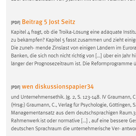
externen Medien Cookies gesetzt.
Beitrag 5 Jost Seitz
YouTube
[PDF]
Kapitel 4 fragt, ob die Troika-Lösung eine adäquate Instit
Vimeo
zu bekämpfen? Kapitel 5 fasst zusammen und zieht einige
Die zuneh- mende Zinslast von einigen Ländern im
Euror
Banken, die sich noch nicht richtig von [...] über ein Ja
länger der
Prognosezeitraum
ist. Die Reformprogramme üb
wen diskussionspapier34
[PDF]
und Unternehmensethik. Jg. 2, S. 123-148. IV
Graumann
, 
(Hrsg:)
Graumann
, C., Verlag für Psychologie, Göttingen
Managementansatz aus dem deutschsprachigen
Raum.3
Rahmenwerk ist oder normative [...] , auf eine bessere G
deutschen
Sprachraum
die unternehmerische Ver- antwort