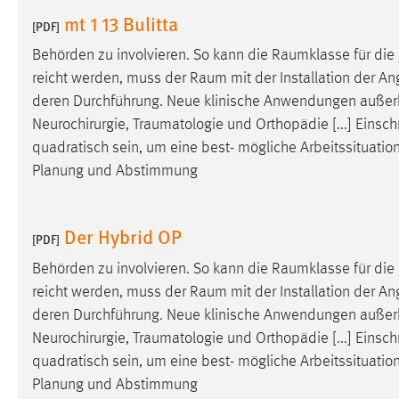
in diesem Cookie gespeichert, ob man
mt 1 13 Bulitta
[PDF]
eingeloggt ist.
Behörden zu involvieren. So kann die
Raumklasse
für die
reicht werden, muss der
Raum
mit der Installation der An
Sprachpräferenz
deren Durchführung. Neue klinische Anwendungen außerh
Name:
site-language-preference
Neurochirurgie,
Traumatologie
und Orthopädie [...] Einsc
quadratisch sein, um eine best- mögliche Arbeitssituatio
Zweck:
Das Cookie speichert die gewählte
Planung und Abstimmung
Sprache der Website.
Cookie Laufzeit:
30 Tage
Der Hybrid OP
[PDF]
Chat
Behörden zu involvieren. So kann die
Raumklasse
für die
reicht werden, muss der
Raum
mit der Installation der An
Name:
MibewSessionID, MIBEW_UserID,
deren Durchführung. Neue klinische Anwendungen außerh
mibew_locale, mibew-chat-frame-style-
5e9dbeb1811c0446
Neurochirurgie,
Traumatologie
und Orthopädie [...] Einsc
quadratisch sein, um eine best- mögliche Arbeitssituatio
Zweck:
Wird benötigt um die Chatfunktion
Planung und Abstimmung
nutzen zu können.