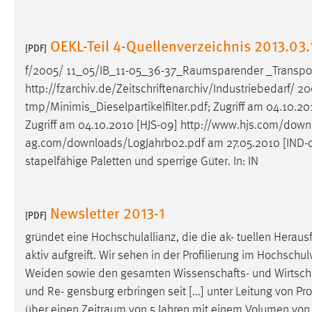
Anbieter:
Google Ireland Limited
Zweck:
OEKL-Teil 4-Quellenverzeichnis 2013.03.
Conversion-Tracking
[PDF]
Cookie Laufzeit:
3 Monate
f/2005/
11_05/IB_11-05_36-37_Raumsparender
_Transpor
http://fzarchiv.de/Zeitschriftenarchiv/Industriebedarf/
20
Facebook Pixel
tmp/Minimis_Dieselpartikelfilter.pdf; Zugriff am 04.10.2
Zugriff am 04.10.2010 [HJS-09] http://www.hjs.com/downlo
Name:
_fbp
ag.com/downloads/LogJahrb02.pdf am 27.05.2010 [IND-
stapelfähige Paletten und sperrige Güter. In: IN
Anbieter:
Facebook
Zweck:
Conversion-Tracking
Newsletter 2013-1
[PDF]
Cookie Laufzeit:
3 Monate
gründet eine Hochschulallianz, die die ak- tuellen Hera
aktiv aufgreift. Wir sehen in der Profilierung im Hochsch
EXTERNE MEDIEN
Weiden sowie den gesamten Wissenschafts- und
Wirtsc
und Re- gensburg erbringen seit [...] unter Leitung von P
Um Inhalte von Videoplattformen und Social Media
über einen
Zeitraum
von 5 Jahren mit einem Volumen von 
Plattformen anzeigen zu können, werden von diesen