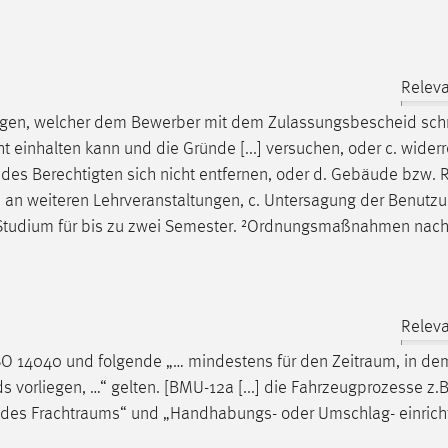
Releva
lgen, welcher dem Bewerber mit dem Zulassungsbescheid schri
t einhalten kann und die Gründe [...] versuchen, oder c. widerr
des Berechtigten sich nicht entfernen, oder d. Gebäude bzw.
 an weiteren Lehrveranstaltungen, c. Untersagung der Benutz
 Studium für bis zu zwei Semester. ²Ordnungsmaßnahmen nach
Releva
ISO 14040 und folgende „… mindestens für den
Zeitraum
, in d
 vorliegen, …“ gelten. [BMU-12a [...] die Fahrzeugprozesse z.B
r des
Frachtraums
“ und „Handhabungs- oder Umschlag- einric