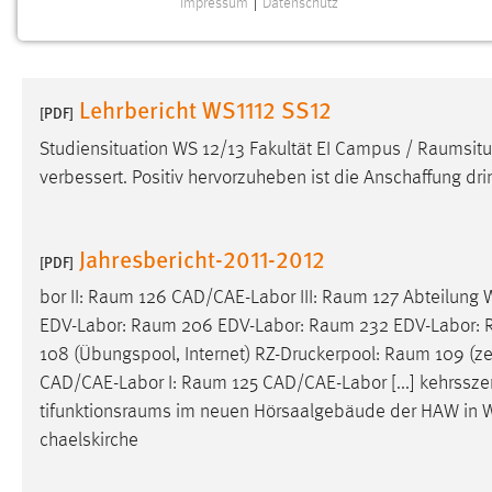
Impressum
|
Datenschutz
NOTWENDIGE COOKIES
Notwendige Cookies ermöglichen grundlegende
Funktionen und sind für die einwandfreie Funktion der
Lehrbericht WS1112 SS12
Website erforderlich.
[PDF]
Studiensituation WS 12/13 Fakultät EI Campus /
Raumsitu
Einverständnis
verbessert. Positiv hervorzuheben ist die Anschaffung d
Name:
cookie_consent
Zweck:
Dieser Cookie speichert die
Jahresbericht-2011-2012
[PDF]
ausgewählten Einverständnis-Optionen
des Benutzers
bor II:
Raum
126 CAD/CAE-Labor III:
Raum
127 Abteilung 
EDV-Labor:
Raum
206 EDV-Labor:
Raum
232 EDV-Labor:
Cookie Laufzeit:
1 Jahr
108 (Übungspool, Internet) RZ-Druckerpool:
Raum
109 (ze
CAD/CAE-Labor I:
Raum
125 CAD/CAE-Labor [...] kehrssze
Performance
tifunktionsraums
im neuen Hörsaalgebäude der HAW in We
chaelskirche
Name:
staticfilecache
Zweck:
Für performante Seitenauslieferung wird