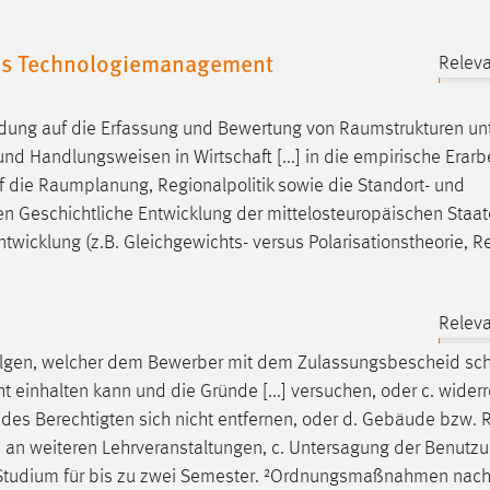
es Technologiemanagement
Releva
dung auf die Erfassung und Bewertung von
Raumstrukturen
un
d Handlungsweisen in Wirtschaft [...] in die empirische Erarb
f die
Raumplanung
, Regionalpolitik sowie die Standort- und
 en Geschichtliche Entwicklung der mittelosteuropäischen Staate
wicklung (z.B. Gleichgewichts- versus Polarisationstheorie, R
Releva
lgen, welcher dem Bewerber mit dem Zulassungsbescheid schr
t einhalten kann und die Gründe [...] versuchen, oder c. widerr
des Berechtigten sich nicht entfernen, oder d. Gebäude bzw.
 an weiteren Lehrveranstaltungen, c. Untersagung der Benutz
 Studium für bis zu zwei Semester. ²Ordnungsmaßnahmen nach