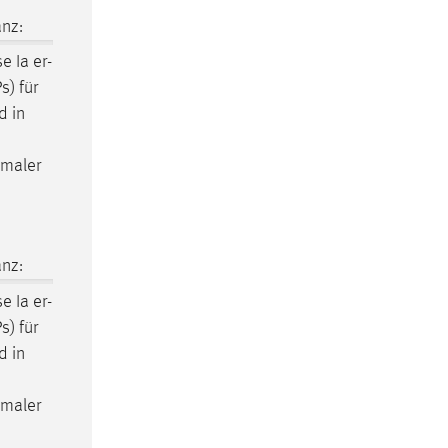
nz:
se
Ia er-
s) für
d in
imaler
nz:
se
Ia er-
s) für
d in
imaler