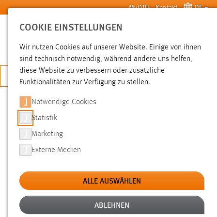
Zum Hauptinhalt springen
MyOTH
Kontakt
DE
COOKIE EINSTELLUNGEN
SUCHE
Wir nutzen Cookies auf unserer Website. Einige von ihnen
sind technisch notwendig, während andere uns helfen,
diese Website zu verbessern oder zusätzliche
JETZT BEWERBEN
Funktionalitäten zur Verfügung zu stellen.
Notwendige Cookies
SUCHE
Statistik
Marketing
FILTER
Externe Medien
Typ
ALLE AUSWÄHLEN
Erstellungsdatum
ABLEHNEN