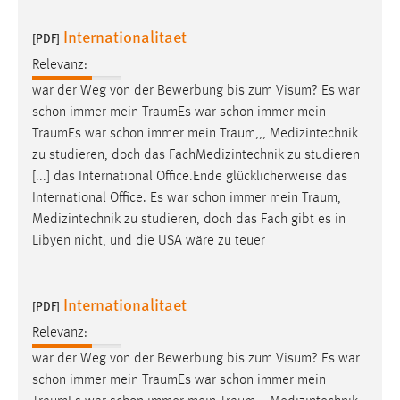
Zweck:
Internationalitaet
Dieser Cookie ist notwendig um sich an der Website
[PDF]
einloggen zu können.
Relevanz:
Cookie Laufzeit:
war der Weg von der Bewerbung bis zum Visum? Es war
24 Stunden
schon immer mein
TraumEs
war schon immer mein
TraumEs
war schon immer mein
Traum
,,, Medizintechnik
zu studieren, doch das FachMedizintechnik zu studieren
STATISTIK
[...] das International Office.Ende glücklicherweise das
International Office. Es war schon immer mein
Traum
,
Statistik Cookies erfassen Informationen anonym.
Medizintechnik zu studieren, doch das Fach gibt es in
Diese Informationen helfen uns zu verstehen, wie
Libyen nicht, und die USA wäre zu teuer
unsere Besucher unsere Website nutzen.
Matomo
Internationalitaet
[PDF]
Name:
Relevanz:
_pk_ref, _pk_cvar, _pk_id, _pk_ses
war der Weg von der Bewerbung bis zum Visum? Es war
Zweck:
schon immer mein
TraumEs
war schon immer mein
Zugriffsstatistik