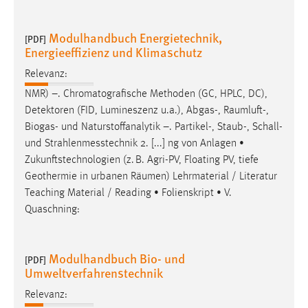
Modulhandbuch Energietechnik,
[PDF]
Energieeffizienz und Klimaschutz
Relevanz:
NMR) –. Chromatografische Methoden (GC, HPLC, DC),
Detektoren (FID, Lumineszenz u.a.), Abgas-,
Raumluft
-,
Biogas- und Naturstoffanalytik –. Partikel-, Staub-, Schall-
und Strahlenmesstechnik 2. [...] ng von Anlagen •
Zukunftstechnologien (z. B. Agri-PV, Floating PV, tiefe
Geothermie in urbanen
Räumen
) Lehrmaterial / Literatur
Teaching Material / Reading • Folienskript • V.
Quaschning:
Modulhandbuch Bio- und
[PDF]
Umweltverfahrenstechnik
Relevanz: