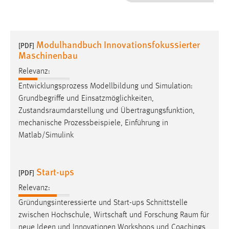
1 Jahr
Performance
Modulhandbuch Innovationsfokussierter
[PDF]
Maschinenbau
Name:
staticfilecache
Relevanz:
Entwicklungsprozess Modellbildung und Simulation:
Zweck:
Grundbegriffe und Einsatzmöglichkeiten,
Für performante Seitenauslieferung wird in diesem Cookie
Zustandsraumdarstellung
und Übertragungsfunktion,
gespeichert, ob man eingeloggt ist.
mechanische Prozessbeispiele, Einführung in
Matlab/Simulink
Sprachpräferenz
Name:
Start-ups
[PDF]
site-language-preference
Relevanz:
Zweck:
Das Cookie speichert die gewählte Sprache der Website.
Gründungsinteressierte und Start-ups Schnittstelle
zwischen Hochschule, Wirtschaft und Forschung
Raum
für
Cookie Laufzeit:
neue Ideen und Innovationen Workshops und Coachings