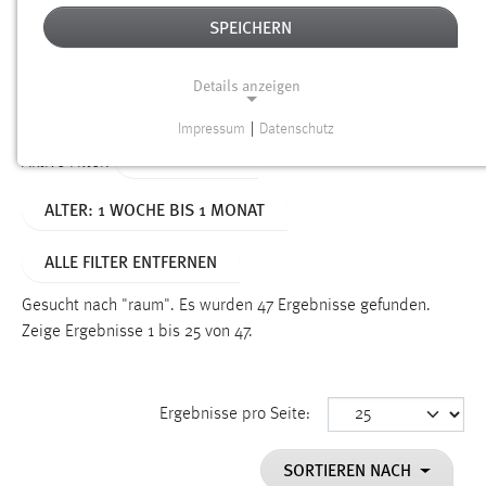
SPEICHERN
Alter
Details anzeigen
SUCHEN
Impressum
|
Datenschutz
NOTWENDIGE COOKIES
TYP: DATEIEN
Aktive Filter:
Notwendige Cookies ermöglichen grundlegende
ALTER: 1 WOCHE BIS 1 MONAT
Funktionen und sind für die einwandfreie Funktion der
Website erforderlich.
ALLE FILTER ENTFERNEN
Einverständnis
Gesucht nach "raum".
Es wurden 47 Ergebnisse gefunden.
Name:
Zeige Ergebnisse 1 bis 25 von 47.
cookie_consent
Zweck:
Ergebnisse pro Seite:
Dieser Cookie speichert die ausgewählten Einverständnis-
Optionen des Benutzers
SORTIEREN NACH
Cookie Laufzeit: