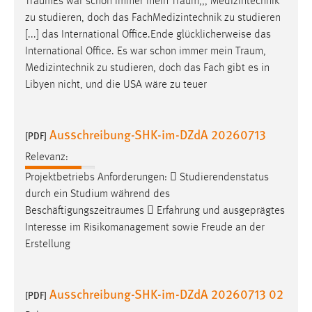
TraumEs
war schon immer mein
Traum
,,, Medizintechnik
zu studieren, doch das FachMedizintechnik zu studieren
Cookie Laufzeit:
[...] das International Office.Ende glücklicherweise das
Max. 13 Monate
International Office. Es war schon immer mein
Traum
,
Medizintechnik zu studieren, doch das Fach gibt es in
Libyen nicht, und die USA wäre zu teuer
MARKETING
Marketing Cookies werden von Drittanbietern
Ausschreibung-SHK-im-DZdA 20260713
verwendet, um personalisierte Werbung anzuzeigen.
[PDF]
Sie tun dies, indem sie Besucher über Websites
Relevanz:
hinweg verfolgen.
Projektbetriebs Anforderungen:  Studierendenstatus
durch ein Studium während des
Google Ads
Beschäftigungszeitraumes
 Erfahrung und ausgeprägtes
Interesse im Risikomanagement sowie Freude an der
Name:
Erstellung
_gcl_au
Anbieter:
Google Ireland Limited
Ausschreibung-SHK-im-DZdA 20260713 02
[PDF]
Zweck: