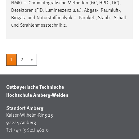
NMR) –. Chromatografische Methoden (GC, HPLC, DC),
Detektoren (FID, Lumineszenz u.a.), Abgas-,
Raumluft
-,
Biogas- und Naturstoffanalytik –. Partikel-, Staub-, Schall-
und Strahlenmesstechnik 2.
1
2
»
Ostbayerische Technische
Hochschule Amberg-Weiden
Standort Amberg
Kaiser-Wilhelm-Ring 23
92224 Amberg
Tel
+49 (9621) 482-0