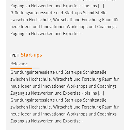
30 Tage
Zugang zu Netzwerken und Expertise - bis ins [...]
Gründungsinteressierte und Start-ups Schnittstelle
Chat
zwischen Hochschule, Wirtschaft und Forschung
Raum
für
neue Ideen und Innovationen Workshops und Coachings
Name:
Zugang zu Netzwerken und Expertise -
MibewSessionID, MIBEW_UserID, mibew_locale, mibew-
chat-frame-style-5e9dbeb1811c0446
Start-ups
Zweck:
[PDF]
Wird benötigt um die Chatfunktion nutzen zu können.
Relevanz:
Cookie Laufzeit:
Gründungsinteressierte und Start-ups Schnittstelle
MibewSessionID, mibew-chat-frame-style-
zwischen Hochschule, Wirtschaft und Forschung
Raum
für
5e9dbeb1811c0446 = Sitzungslaufzeit, mibew_locale = 3
neue Ideen und Innovationen Workshops und Coachings
Jahre, MIBEW_UserID = 1 Jahr
Zugang zu Netzwerken und Expertise - bis ins [...]
Gründungsinteressierte und Start-ups Schnittstelle
Login
zwischen Hochschule, Wirtschaft und Forschung
Raum
für
neue Ideen und Innovationen Workshops und Coachings
Name:
Zugang zu Netzwerken und Expertise -
fe_user, be_user, be_lastLoginProvider