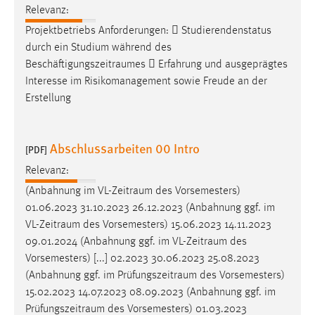
EXTERNE MEDIEN
Relevanz:
Um Inhalte von Videoplattformen und Social Media
Projektbetriebs Anforderungen:  Studierendenstatus
Plattformen anzeigen zu können, werden von diesen
durch ein Studium während des
externen Medien Cookies gesetzt.
Beschäftigungszeitraumes
 Erfahrung und ausgeprägtes
Interesse im Risikomanagement sowie Freude an der
YouTube
Erstellung
Vimeo
Abschlussarbeiten 00 Intro
[PDF]
Relevanz:
(Anbahnung im
VL-Zeitraum
des Vorsemesters)
01.06.2023 31.10.2023 26.12.2023 (Anbahnung ggf. im
VL-Zeitraum
des Vorsemesters) 15.06.2023 14.11.2023
09.01.2024 (Anbahnung ggf. im
VL-Zeitraum
des
Vorsemesters) [...] 02.2023 30.06.2023 25.08.2023
(Anbahnung ggf. im
Prüfungszeitraum
des Vorsemesters)
15.02.2023 14.07.2023 08.09.2023 (Anbahnung ggf. im
Prüfungszeitraum
des Vorsemesters) 01.03.2023