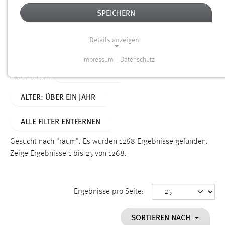
SPEICHERN
Alter
Details anzeigen
SUCHEN
Impressum
|
Datenschutz
NOTWENDIGE COOKIES
TYP: DATEIEN
Aktive Filter:
Notwendige Cookies ermöglichen grundlegende
ALTER: ÜBER EIN JAHR
Funktionen und sind für die einwandfreie Funktion der
Website erforderlich.
ALLE FILTER ENTFERNEN
Einverständnis
Gesucht nach "raum".
Es wurden 1268 Ergebnisse gefunden.
Name:
Zeige Ergebnisse 1 bis 25 von 1268.
cookie_consent
Zweck:
Ergebnisse pro Seite:
Dieser Cookie speichert die ausgewählten Einverständnis-
Optionen des Benutzers
SORTIEREN NACH
Cookie Laufzeit: