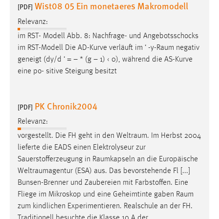
Wist08 05 Ein monetaeres Makromodell
[PDF]
Relevanz:
im RST- Modell Abb. 8: Nachfrage- und Angebotsschocks
im RST-Modell Die AD-Kurve verläuft im ‘ -
y-Raum
negativ
geneigt (dy/d ‘ = – * (g – 1) ‹ 0), während die AS-Kurve
eine po- sitive Steigung besitzt
PK Chronik2004
[PDF]
Relevanz:
vorgestellt. Die FH geht in den
Weltraum
. Im Herbst 2004
lieferte die EADS einen Elektrolyseur zur
Sauerstofferzeugung in
Raumkapseln
an die Europäische
Weltraumagentur
(ESA) aus. Das bevorstehende Fl [...]
Bunsen-Brenner und Zaubereien mit Farbstoffen. Eine
Fliege im Mikroskop und eine Geheimtinte gaben
Raum
zum kindlichen Experimentieren. Realschule an der FH.
Traditionell besuchte die Klasse 10 A der