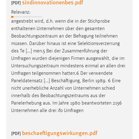
sindinnovationenbes.pdf
[PDF]
Zweck:
Dieser Cookie ist notwendig um sich an der Website
Relevanz:
einloggen zu können.
angestrebt wird, d.h. wenn die in der Stichprobe
enthaltenen Unternehmen über den gesamten
Cookie Laufzeit:
Beobachtungszeitraum
an der Befragung teilnehmen
24 Stunden
müssen. Darüber hinaus ist eine Selektionsverzerrung
des Te [...] men.5 Bei der Zusammenführung der
Umfragen wurden diejenigen Firmen ausgewählt, die im
STATISTIK
Untersuchungszeitraum
mindestens einmal an allen drei
Statistik Cookies erfassen Informationen anonym.
Umfragen teilgenommen hatten.6 Der verwendete
Diese Informationen helfen uns zu verstehen, wie
Paneldatensatz [...] Beschäftigung, Berlin 1989. 6 Eine
unsere Besucher unsere Website nutzen.
nicht unerhebliche Anzahl von Unternehmen schied
innerhalb des
Beobachtungszeitraums
aus der
Matomo
Panelerhebung aus. Im Jahre 1980 beantworteten 2156
Unternehmen alle drei ifo Umfragen
Name:
_pk_ref, _pk_cvar, _pk_id, _pk_ses
beschaeftigungswirkungen.pdf
Zweck:
[PDF]
Zugriffsstatistik