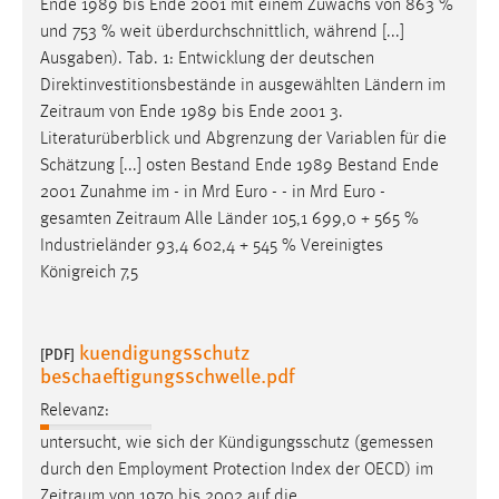
Ende 1989 bis Ende 2001 mit einem Zuwachs von 863 %
und 753 % weit überdurchschnittlich, während [...]
Ausgaben). Tab. 1: Entwicklung der deutschen
Direktinvestitionsbestände in ausgewählten Ländern im
Zeitraum
von Ende 1989 bis Ende 2001 3.
Literaturüberblick und Abgrenzung der Variablen für die
Schätzung [...] osten Bestand Ende 1989 Bestand Ende
2001 Zunahme im - in Mrd Euro - - in Mrd Euro -
gesamten
Zeitraum
Alle Länder 105,1 699,0 + 565 %
Industrieländer 93,4 602,4 + 545 % Vereinigtes
Königreich 7,5
kuendigungsschutz
[PDF]
beschaeftigungsschwelle.pdf
Relevanz:
untersucht, wie sich der Kündigungsschutz (gemessen
durch den Employment Protection Index der OECD) im
Zeitraum
von 1970 bis 2002 auf die