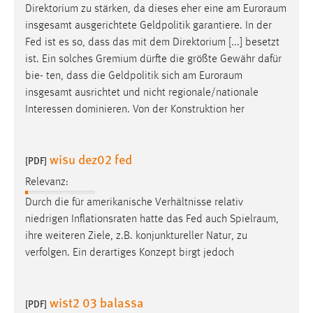
Direktorium zu stärken, da dieses eher eine am
Euroraum
Conversion-Tracking
insgesamt ausgerichtete Geldpolitik garantiere. In der
Cookie Laufzeit:
Fed ist es so, dass das mit dem Direktorium [...] besetzt
3 Monate
ist. Ein solches Gremium dürfte die größte Gewähr dafür
bie- ten, dass die Geldpolitik sich am
Euroraum
insgesamt ausrichtet und nicht regionale/nationale
Facebook Pixel
Interessen dominieren. Von der Konstruktion her
Name:
_fbp
wisu dez02 fed
[PDF]
Anbieter:
Facebook
Relevanz:
Durch die für amerikanische Verhältnisse relativ
Zweck:
niedrigen Inflationsraten hatte das Fed auch
Spielraum
,
Conversion-Tracking
ihre weiteren Ziele, z.B. konjunktureller Natur, zu
Cookie Laufzeit:
verfolgen. Ein derartiges Konzept birgt jedoch
3 Monate
wist2 03 balassa
[PDF]