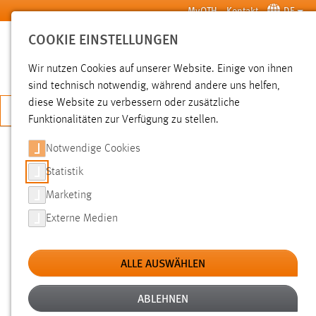
Zum Hauptinhalt springen
MyOTH
Kontakt
DE
COOKIE EINSTELLUNGEN
SUCHE
Wir nutzen Cookies auf unserer Website. Einige von ihnen
sind technisch notwendig, während andere uns helfen,
diese Website zu verbessern oder zusätzliche
JETZT BEWERBEN
Funktionalitäten zur Verfügung zu stellen.
Notwendige Cookies
SUCHE
Statistik
Marketing
FILTER
Externe Medien
Typ
ALLE AUSWÄHLEN
Erstellungsdatum
ABLEHNEN