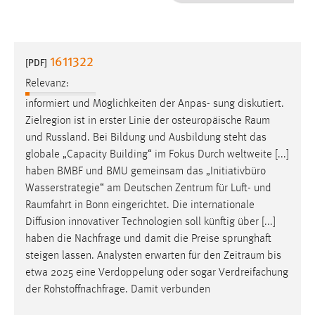
1 Jahr
Performance
1611322
[PDF]
Name:
Relevanz:
staticfilecache
informiert und Möglichkeiten der Anpas- sung diskutiert.
Zielregion ist in erster Linie der osteuropäische
Raum
Zweck:
und Russland. Bei Bildung und Ausbildung steht das
Für performante Seitenauslieferung wird in diesem Cookie
gespeichert, ob man eingeloggt ist.
globale „Capacity Building“ im Fokus Durch weltweite [...]
haben BMBF und BMU gemeinsam das „Initiativbüro
Wasserstrategie“ am Deutschen Zentrum für Luft- und
Sprachpräferenz
Raumfahrt
in Bonn eingerichtet. Die internationale
Name:
Diffusion innovativer Technologien soll künftig über [...]
site-language-preference
haben die Nachfrage und damit die Preise sprunghaft
steigen lassen. Analysten erwarten für den
Zeitraum
bis
Zweck:
etwa 2025 eine Verdoppelung oder sogar Verdreifachung
Das Cookie speichert die gewählte Sprache der Website.
der Rohstoffnachfrage. Damit verbunden
Cookie Laufzeit: