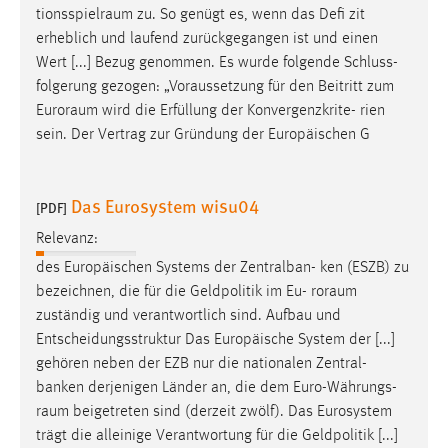
tionsspielraum
zu. So genügt es, wenn das Defi zit
erheblich und laufend zurückgegangen ist und einen
Wert [...] Bezug genommen. Es wurde folgende Schluss-
folgerung gezogen: „Voraussetzung für den Beitritt zum
Euroraum
wird die Erfüllung der Konvergenzkrite- rien
sein. Der Vertrag zur Gründung der Europäischen G
Das Eurosystem wisu04
[PDF]
Relevanz:
des Europäischen Systems der Zentralban- ken (ESZB) zu
bezeichnen, die für die Geldpolitik im Eu-
roraum
zuständig und verantwortlich sind. Aufbau und
Entscheidungsstruktur Das Europäische System der [...]
gehören neben der EZB nur die nationalen Zentral-
banken derjenigen Länder an, die dem Euro-Währungs-
raum
beigetreten sind (derzeit zwölf). Das Eurosystem
trägt die alleinige Verantwortung für die Geldpolitik [...]