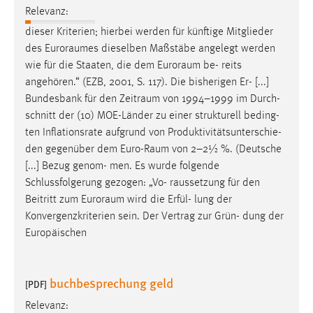
EXTERNE MEDIEN
Relevanz:
Um Inhalte von Videoplattformen und Social Media
dieser Kriterien; hierbei werden für künftige Mitglieder
Plattformen anzeigen zu können, werden von diesen
des
Euroraumes
dieselben Maßstäbe angelegt werden
externen Medien Cookies gesetzt.
wie für die Staaten, die dem
Euroraum
be- reits
angehören.“ (EZB, 2001, S. 117). Die bisherigen Er- [...]
YouTube
Bundesbank für den
Zeitraum
von 1994–1999 im Durch-
schnitt der (10) MOE-Länder zu einer strukturell beding-
ten Inflationsrate aufgrund von Produktivitätsunterschie-
Vimeo
den gegenüber dem
Euro-Raum
von 2–2½ %. (Deutsche
[...] Bezug genom- men. Es wurde folgende
Schlussfolgerung gezogen: „Vo- raussetzung für den
Beitritt zum
Euroraum
wird die Erfül- lung der
Konvergenzkriterien sein. Der Vertrag zur Grün- dung der
Europäischen
buchbesprechung geld
[PDF]
Relevanz: