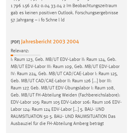
1 796 1.56 2.62 0.04 33.04 2 Im
Beobachtungszeitraum
gab es keinen positiven Outlook. Forschungsergebnisse
57. Jahrgang – i fo Schne l ld
Jahresbericht 2003 2004
[PDF]
Relevanz:
I:
Raum
123, Geb. MB/UT EDV-Labor II:
Raum
124, Geb.
MB/UT EDV-Labor III:
Raum
109, Geb. MB/UT EDV-Labor
IV:
Raum
224, Geb. MB/UT CAD/CAE-Labor I:
Raum
125,
Geb. MB/UT CAD/CAE-Labor II:
Raum
126 [...] bor III:
Raum
127, Geb. MB/UT EDV-Übungslabor I:
Raum
108,
Geb. MB/UT FH-Abteilung Weiden (Fachbereichslabore):
EDV-Labor 105:
Raum
105 EDV-Labor 106:
Raum
106 EDV-
Labor 124:
Raum
124 EDV-Labor [...] 5. BAU- UND
RAUMSITUATION
50 5. BAU- UND
RAUMSITUATION
Das
Ausbauziel für die FH-Abteilung Amberg beträgt