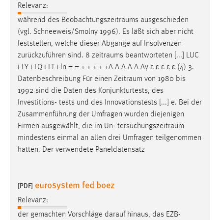
Relevanz:
Cookie Laufzeit:
während des
Beobachtungszeitraums
ausgeschieden
Max. 13 Monate
(vgl. Schneeweis/Smolny 1996). Es läßt sich aber nicht
feststellen, welche dieser Abgänge auf Insolvenzen
zurückzuführen sind. 8
zeitraums
beantworteten [...] LUC
MARKETING
i LY i LQ i LT i ln = = + + + + +∆ ∆ ∆ ∆ ∆ ∆γ ε ε ε ε ε (4) 3.
Datenbeschreibung Für einen
Zeitraum
von 1980 bis
Marketing Cookies werden von Drittanbietern
1992 sind die Daten des Konjunkturtests, des
verwendet, um personalisierte Werbung anzuzeigen.
Investitions- tests und des Innovationstests [...] e. Bei der
Sie tun dies, indem sie Besucher über Websites
Zusammenführung der Umfragen wurden diejenigen
hinweg verfolgen.
Firmen ausgewählt, die im Un-
tersuchungszeitraum
mindestens einmal an allen drei Umfragen teilgenommen
Google Ads
hatten. Der verwendete Paneldatensatz
Name:
_gcl_au
eurosystem fed boez
[PDF]
Anbieter:
Relevanz:
Google Ireland Limited
der gemachten Vorschläge darauf hinaus, das EZB-
Zweck: