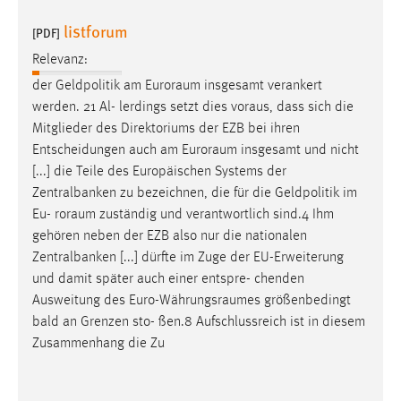
30 Tage
listforum
[PDF]
Chat
Relevanz:
der Geldpolitik am
Euroraum
insgesamt verankert
Name:
werden. 21 Al- lerdings setzt dies voraus, dass sich die
MibewSessionID, MIBEW_UserID, mibew_locale, mibew-
Mitglieder des Direktoriums der EZB bei ihren
chat-frame-style-5e9dbeb1811c0446
Entscheidungen auch am
Euroraum
insgesamt und nicht
Zweck:
[...] die Teile des Europäischen Systems der
Wird benötigt um die Chatfunktion nutzen zu können.
Zentralbanken zu bezeichnen, die für die Geldpolitik im
Eu-
roraum
zuständig und verantwortlich sind.4 Ihm
Cookie Laufzeit:
gehören neben der EZB also nur die nationalen
MibewSessionID, mibew-chat-frame-style-
5e9dbeb1811c0446 = Sitzungslaufzeit, mibew_locale = 3
Zentralbanken [...] dürfte im Zuge der EU-Erweiterung
Jahre, MIBEW_UserID = 1 Jahr
und damit später auch einer entspre- chenden
Ausweitung des
Euro-Währungsraumes
größenbedingt
bald an Grenzen sto- ßen.8 Aufschlussreich ist in diesem
Login
Zusammenhang die Zu
Name:
fe_user, be_user, be_lastLoginProvider