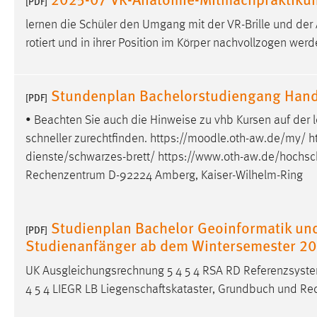
[PDF]
externen Medien Cookies gesetzt.
lernen die Schüler den Umgang mit der VR-Brille und de
rotiert und in ihrer Position im Körper nachvollzogen werd
YouTube
Stundenplan Bachelorstudiengang Hand
Vimeo
[PDF]
• Beachten Sie auch die Hinweise zu vhb Kursen auf der l
schneller zurechtfinden. https://moodle.oth-aw.de/my/ ht
dienste/schwarzes-brett/
https://www.oth-aw.de/hochsch
Rechenzentrum D-92224 Amberg, Kaiser-Wilhelm-Ring
Studienplan Bachelor Geoinformatik u
[PDF]
Studienanfänger ab dem Wintersemester 2
UK Ausgleichungsrechnung 5 4 5 4 RSA RD Referenzsyst
4 5 4 LIEGR LB Liegenschaftskataster, Grundbuch und Rech