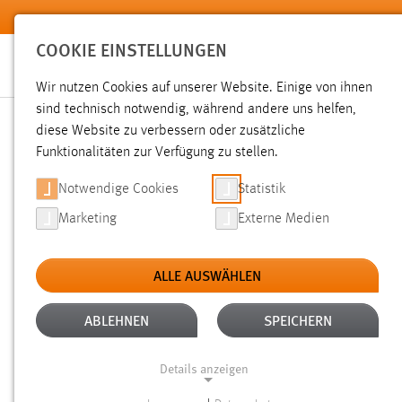
Zum Hauptinhalt springen
COOKIE EINSTELLUNGEN
Wir nutzen Cookies auf unserer Website. Einige von ihnen
sind technisch notwendig, während andere uns helfen,
diese Website zu verbessern oder zusätzliche
SUCHE
Funktionalitäten zur Verfügung zu stellen.
Notwendige Cookies
Statistik
Marketing
Externe Medien
ALLE AUSWÄHLEN
TYP: DATEIEN
ALTER: 6 MONATE BIS 1 
Aktive Filter:
ABLEHNEN
SPEICHERN
Gesucht nach "raum".
Es wurden 59 Ergebnisse gefunden.
Details anzeigen