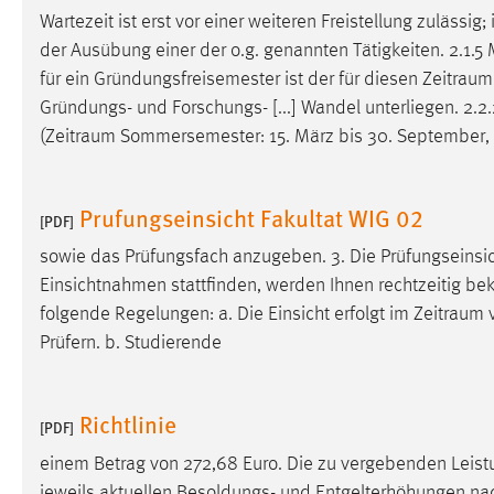
Wartezeit ist erst vor einer weiteren Freistellung zuläss
Matomo
der Ausübung einer der o.g. genannten Tätigkeiten. 2.1.5 
für ein Gründungsfreisemester ist der für diesen
Zeitraum
Name:
_pk_ref, _pk_cvar, _pk_id, _pk_ses
Gründungs- und Forschungs- [...] Wandel unterliegen. 2.2.2
Zweck:
Zugriffsstatistik
(
Zeitraum
Sommersemester: 15. März bis 30. September, Wi
Cookie Laufzeit:
Max. 13 Monate
Prufungseinsicht Fakultat WIG 02
[PDF]
sowie das Prüfungsfach anzugeben. 3. Die Prüfungseinsich
MARKETING
Einsichtnahmen stattfinden, werden Ihnen rechtzeitig bek
Marketing Cookies werden von Drittanbietern
folgende Regelungen: a. Die Einsicht erfolgt im
Zeitraum
v
verwendet, um personalisierte Werbung anzuzeigen.
Prüfern. b. Studierende
Sie tun dies, indem sie Besucher über Websites
hinweg verfolgen.
Richtlinie
[PDF]
Google Ads
einem Betrag von 272,68 Euro. Die zu vergebenden Leist
Name:
_gcl_au
jeweils aktuellen Besoldungs- und Entgelterhöhungen nach