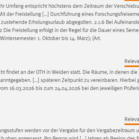
ig; ihr Umfang entspricht höchstens dem
Zeitraum
der Verschiebu
Mit der Freistellung [...] Durchführung eines Forschungsfreisem
zustehende Erholungsurlaub abgegolten. 2.1.6 Bei Aufeinande
 Die Freistellung erfolgt in der Regel für die Dauer eines Seme
ntersemester: 1. Oktober bis 14. März); (Art.
Releva
t findet an der OTH in Weiden statt. Die
Räume
, in denen die
anntgegeben. [...] späteren Zeitpunkt zu vereinbaren. Hierbei 
om 16.03.2026 bis zum 24.04.2026 bei den jeweiligen Prüfer
Releva
ungsstufen werden vor der Vergabe für den
Vergabezeitraum
u
 oben angepasst. Pro Person wird [...] Jahren ab Beginn des f