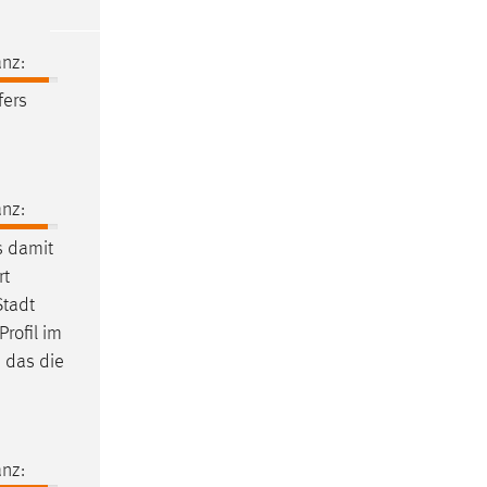
nz:
fers
nz:
s damit
rt
Stadt
Profil im
, das die
nz: