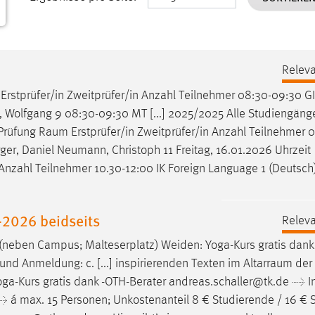
Releva
Erstprüfer/in Zweitprüfer/in Anzahl Teilnehmer 08:30-09:30 GI
 Wolfgang 9 08:30-09:30 MT [...] 2025/2025 Alle Studiengäng
 Prüfung
Raum
Erstprüfer/in Zweitprüfer/in Anzahl Teilnehmer 
erger, Daniel Neumann, Christoph 11 Freitag, 16.01.2026 Uhrzeit
n Anzahl Teilnehmer 10.30-12:00 IK Foreign Language 1 (Deutsc
2026 beidseits
Releva
 (neben Campus; Malteserplatz) Weiden: Yoga-Kurs gratis dank
. und Anmeldung: c. [...] inspirierenden Texten im
Altarraum
der 
ga-Kurs gratis dank -OTH-Berater andreas.schaller@tk.de → I
) → á max. 15 Personen; Unkostenanteil 8 € Studierende / 16 € 