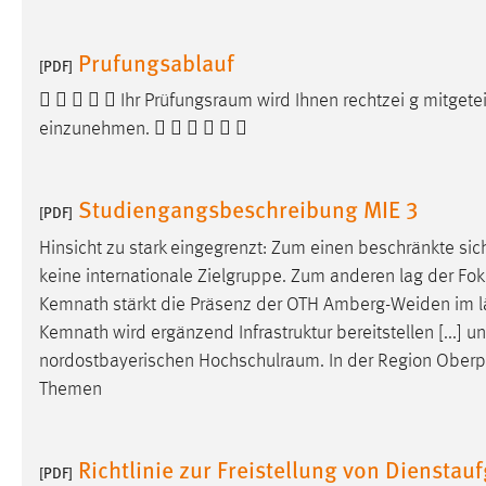
Cookie Laufzeit:
MibewSessionID, mibew-chat-frame-
style-5e9dbeb1811c0446 =
Prufungsablauf
[PDF]
Sitzungslaufzeit, mibew_locale = 3
Jahre, MIBEW_UserID = 1 Jahr
     Ihr
Prüfungsraum
wird Ihnen rechtzei g mitgetei
einzunehmen.      
Login
Name:
Studiengangsbeschreibung MIE 3
fe_user, be_user, be_lastLoginProvider
[PDF]
Zweck:
Dieser Cookie ist notwendig um sich an
Hinsicht zu stark eingegrenzt: Zum einen beschränkte s
der Website einloggen zu können.
keine internationale Zielgruppe. Zum anderen lag der Fok
Kemnath stärkt die Präsenz der OTH Amberg-Weiden im 
Cookie Laufzeit:
24 Stunden
Kemnath wird ergänzend Infrastruktur bereitstellen [...] u
nordostbayerischen
Hochschulraum
. In der Region Ober
Themen
STATISTIK
Statistik Cookies erfassen Informationen anonym.
Diese Informationen helfen uns zu verstehen, wie
Richtlinie zur Freistellung von Diensta
[PDF]
unsere Besucher unsere Website nutzen.