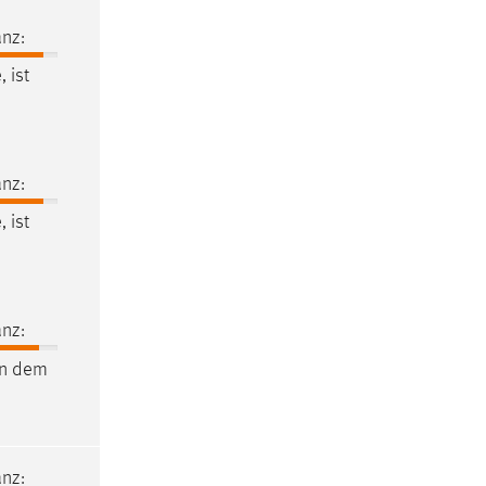
nz:
 ist
nz:
 ist
nz:
en dem
nz: