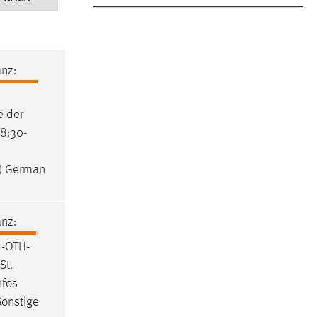
nz:
e der
08:30-
h) German
nz:
 -OTH-
St.
nfos
Sonstige