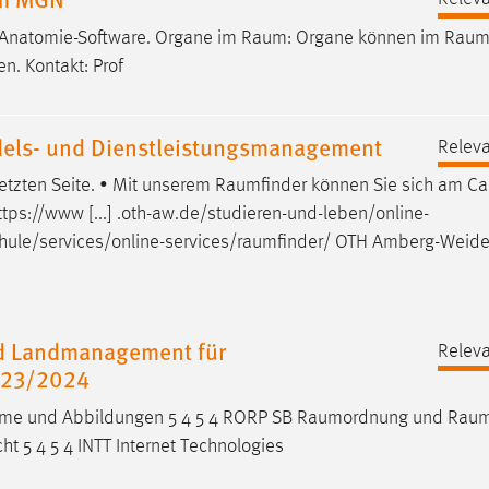
r Anatomie-Software. Organe im
Raum
: Organe können im
Rau
en. Kontakt: Prof
els- und Dienstleistungsmanagement
Releva
etzten Seite. • Mit unserem
Raumfinder
können Sie sich am C
tps://www [...] .oth-aw.de/studieren-und-leben/online-
ule/services/online-services/raumfinder
/ OTH Amberg-Weide
nd Landmanagement für
Releva
023/2024
eme und Abbildungen 5 4 5 4 RORP SB
Raumordnung
und
Raum
t 5 4 5 4 INTT Internet Technologies