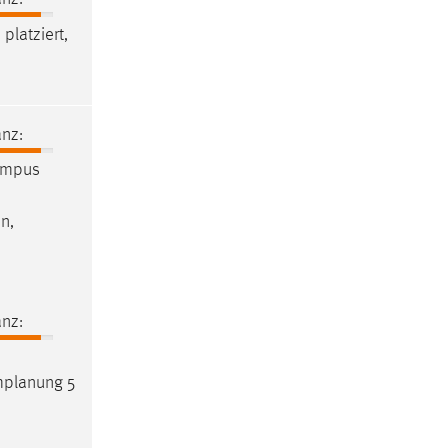
m
platziert,
nz:
ampus
n,
nz:
planung
5