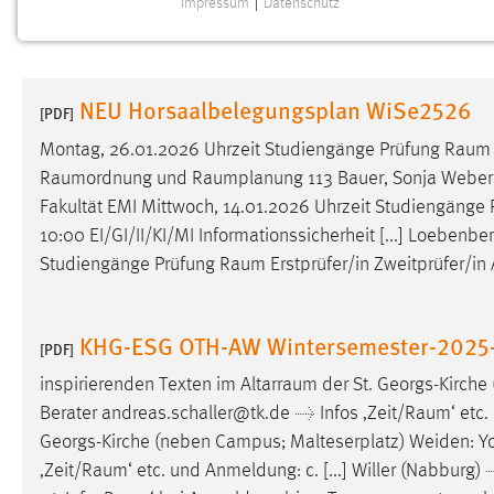
Impressum
|
Datenschutz
NOTWENDIGE COOKIES
Notwendige Cookies ermöglichen grundlegende
Funktionen und sind für die einwandfreie Funktion der
NEU Horsaalbelegungsplan WiSe2526
Website erforderlich.
[PDF]
Montag, 26.01.2026 Uhrzeit Studiengänge Prüfung
Raum
Einverständnis
Raumordnung
und
Raumplanung
113 Bauer, Sonja Weber,
Fakultät EMI Mittwoch, 14.01.2026 Uhrzeit Studiengänge
Name:
cookie_consent
10:00 EI/GI/II/KI/MI Informationssicherheit [...] Loebenb
Zweck:
Dieser Cookie speichert die
Studiengänge Prüfung
Raum
Erstprüfer/in Zweitprüfer/i
ausgewählten Einverständnis-Optionen
des Benutzers
Cookie Laufzeit:
KHG-ESG OTH-AW Wintersemester-2025-
1 Jahr
[PDF]
inspirierenden Texten im
Altarraum
der St. Georgs-Kirche
Performance
Berater andreas.schaller@tk.de → Infos ‚
Zeit/Raum
‘ etc
Georgs-Kirche (neben Campus; Malteserplatz) Weiden: Yo
Name:
staticfilecache
‚
Zeit/Raum
‘ etc. und Anmeldung: c. [...] Willer (Nabburg
Zweck:
Für performante Seitenauslieferung wird