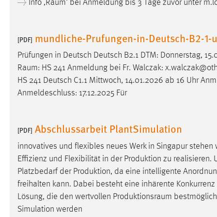
→ Info ‚
Raum
‘ bei Anmeldung bis 3 Tage zuvor unter m.
in diesem Cookie gespeichert, ob man
eingeloggt ist.
mundliche-Prufungen-in-Deutsch-B2-1-u
[PDF]
Sprachpräferenz
Prüfungen in Deutsch Deutsch B2.1 DTM: Donnerstag, 15.
Name:
site-language-preference
Raum
: HS 241 Anmeldung bei Fr. Walczak: x.walczak@oth-a
HS 241 Deutsch C1.1 Mittwoch, 14.01.2026 ab 16 Uhr Anme
Zweck:
Das Cookie speichert die gewählte
Anmeldeschluss: 17.12.2025 Für
Sprache der Website.
Cookie Laufzeit:
30 Tage
Abschlussarbeit PlantSimulation
[PDF]
Chat
innovatives und flexibles neues Werk in Singapur stehe
Effizienz und Flexibilität in der Produktion zu realisiere
Name:
MibewSessionID, MIBEW_UserID,
Platzbedarf der Produktion, da eine intelligente Anordn
mibew_locale, mibew-chat-frame-style-
5e9dbeb1811c0446
freihalten kann. Dabei besteht eine inhärente Konkurrenz [
Lösung, die den wertvollen
Produktionsraum
bestmöglich n
Zweck:
Wird benötigt um die Chatfunktion
Simulation werden
nutzen zu können.