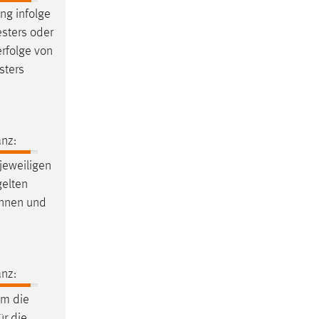
ng infolge
esters oder
rfolge von
sters
nz:
 jeweiligen
gelten
innen und
nz:
m die
ür die