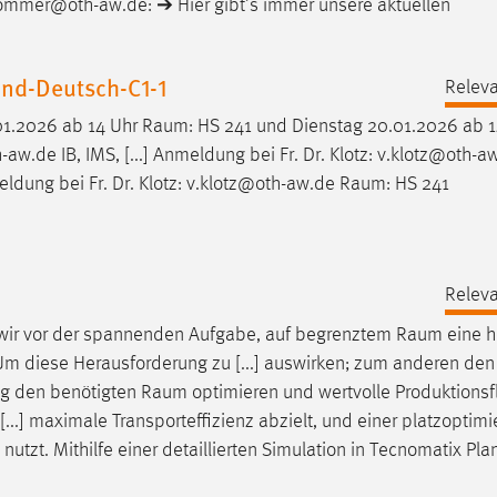
lommer@oth-aw.de: ➔ Hier gibt’s immer unsere aktuellen
nd-Deutsch-C1-1
Releva
01.2026 ab 14 Uhr
Raum
: HS 241 und Dienstag 20.01.2026 ab 1
w.de IB, IMS, [...] Anmeldung bei Fr. Dr. Klotz: v.klotz@oth-
ldung bei Fr. Dr. Klotz: v.klotz@oth-aw.de
Raum
: HS 241
Releva
n wir vor der spannenden Aufgabe, auf begrenztem
Raum
eine 
n. Um diese Herausforderung zu [...] auswirken; zum anderen den
ung den benötigten
Raum
optimieren und wertvolle Produktionsf
...] maximale Transporteffizienz abzielt, und einer platzoptimi
utzt. Mithilfe einer detaillierten Simulation in Tecnomatix Pla