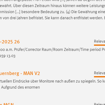
ewährt. Über diesen
Zeitraum
hinaus können weitere Leistun
ission [...] besondere Bedeutung zu. (4) Die Gewährung eine
m
von drei Jahren befristet. Sie kann danach entfristet werden. 
r-2025 26
Releva
2:00 a.m. Prüfer/Corrector
Raum/Room
Zeitraum/Time
period Pr
159 13.03
uernberg - MAN V2
Releva
rtuellen Eindrücke über Monitore nach außen zu spiegeln. So 
 Aufgrund des enormen
um MGN
Releva