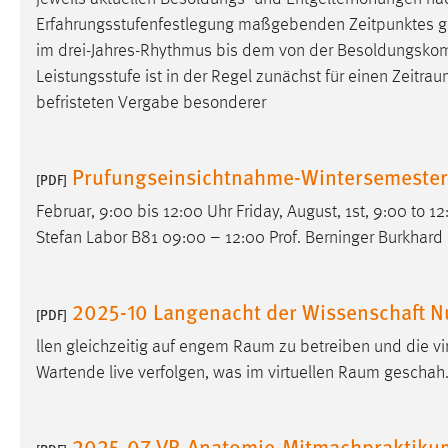
Anbieter:
Google Ireland Limited
Erfahrungsstufenfestlegung maßgebenden Zeitpunktes g
im drei-Jahres-Rhythmus bis dem von der Besoldungskomm
Zweck:
Conversion-Tracking
Leistungsstufe ist in der Regel zunächst für einen
Zeitrau
Cookie Laufzeit:
3 Monate
befristeten Vergabe besonderer
Facebook Pixel
Prufungseinsichtnahme-Wintersemeste
[PDF]
Name:
_fbp
Februar, 9:00 bis 12:00 Uhr Friday, August, 1st, 9:00 to 1
Anbieter:
Facebook
Stefan Labor B81 09:00 – 12:00 Prof. Berninger Burkhard 
Zweck:
Conversion-Tracking
2025-10 Langenacht der Wissenschaft N
Cookie Laufzeit:
3 Monate
[PDF]
llen gleichzeitig auf engem
Raum
zu betreiben und die vi
Wartende live verfolgen, was im virtuellen
Raum
geschah.
EXTERNE MEDIEN
Um Inhalte von Videoplattformen und Social Media
2025-07 VR-Anatomie-Mitmachpraktik
Plattformen anzeigen zu können, werden von diesen