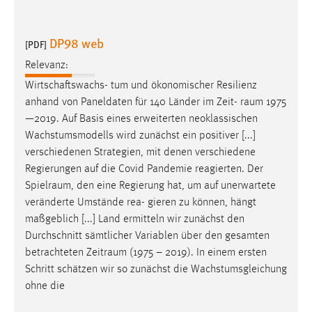
Conversion-Tracking
DP98 web
Cookie Laufzeit:
[PDF]
3 Monate
Relevanz:
Wirtschaftswachs- tum und ökonomischer Resilienz
Facebook Pixel
anhand von Paneldaten für 140 Länder im Zeit-
raum
1975
—2019. Auf Basis eines erweiterten neoklassischen
Name:
Wachstumsmodells wird zunächst ein positiver [...]
_fbp
verschiedenen Strategien, mit denen verschiedene
Anbieter:
Regierungen auf die Covid Pandemie reagierten. Der
Facebook
Spielraum
, den eine Regierung hat, um auf unerwartete
veränderte Umstände rea- gieren zu können, hängt
Zweck:
maßgeblich [...] Land ermitteln wir zunächst den
Conversion-Tracking
Durchschnitt sämtlicher Variablen über den gesamten
Cookie Laufzeit:
betrachteten
Zeitraum
(1975 – 2019). In einem ersten
3 Monate
Schritt schätzen wir so zunächst die Wachstumsgleichung
ohne die