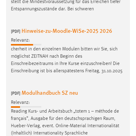
stellt die Mindestvoraussetzung für das Erreichen tiefer
Entspannungszustände dar. Bei schweren
Cookie Laufzeit:
Max. 13 Monate
Hinweise-zu-Moodle-WiSe-2025 2026
[PDF]
Relevanz:
MARKETING
cherheit in den einzelnen Modulen bitten wir Sie, sich
Marketing Cookies werden von Drittanbietern
möglichst ZEITNAH nach Beginn des
verwendet, um personalisierte Werbung anzuzeigen.
Einschreibezeitraums
in Ihre Kurse einzuschreiben! Die
Sie tun dies, indem sie Besucher über Websites
Einschreibung ist bis allerspätestens Freitag, 31.10.2025
hinweg verfolgen.
Google Ads
Modulhandbuch SZ neu
[PDF]
Name:
Relevanz:
_gcl_au
Reading Kurs- und Arbeitsbuch „totem 1 – méthode de
Anbieter:
français“, Ausgabe für den deutschsprachigen
Raum
,
Google Ireland Limited
Hueber-Verlag, event. Online-Material Internationalität
(Inhaltlich) Internationality Sprachliche
Zweck: