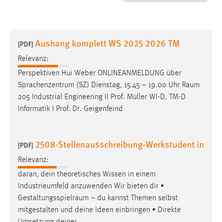
1 Jahr
Performance
Aushang komplett WS 2025 2026 TM
[PDF]
Name:
Relevanz:
staticfilecache
Perspektiven Hui Weber ONLINEANMELDUNG über
Sprachenzentrum (SZ) Dienstag, 15.45 – 19.00 Uhr
Raum
Zweck:
205 Industrial Engineering II Prof. Müller WI-D, TM-D
Für performante Seitenauslieferung wird in diesem Cookie
gespeichert, ob man eingeloggt ist.
Informatik I Prof. Dr. Geigenfeind
Sprachpräferenz
2508-Stellenausschreibung-Werkstudent in
[PDF]
Name:
Relevanz:
site-language-preference
daran, dein theoretisches Wissen in einem
Zweck:
Industrieumfeld anzuwenden Wir bieten dir •
Das Cookie speichert die gewählte Sprache der Website.
Gestaltungsspielraum
– du kannst Themen selbst
mitgestalten und deine Ideen einbringen • Direkte
Cookie Laufzeit: