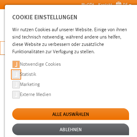
Zum Hauptinhalt springen
MyOTH
Kontakt
DE
COOKIE EINSTELLUNGEN
SUCHE
Wir nutzen Cookies auf unserer Website. Einige von ihnen
sind technisch notwendig, während andere uns helfen,
diese Website zu verbessern oder zusätzliche
JETZT BEWERBEN
Funktionalitäten zur Verfügung zu stellen.
Notwendige Cookies
SUCHE
Statistik
Marketing
FILTER
Externe Medien
Typ
ALLE AUSWÄHLEN
Erstellungsdatum
ABLEHNEN