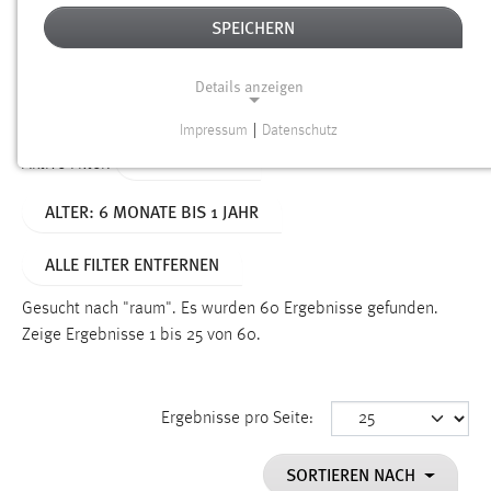
SPEICHERN
Alter
Details anzeigen
SUCHEN
Impressum
|
Datenschutz
NOTWENDIGE COOKIES
TYP: DATEIEN
Aktive Filter:
Notwendige Cookies ermöglichen grundlegende
ALTER: 6 MONATE BIS 1 JAHR
Funktionen und sind für die einwandfreie Funktion der
Website erforderlich.
ALLE FILTER ENTFERNEN
Einverständnis
Gesucht nach "raum".
Es wurden 60 Ergebnisse gefunden.
Name:
Zeige Ergebnisse 1 bis 25 von 60.
cookie_consent
Zweck:
Ergebnisse pro Seite:
Dieser Cookie speichert die ausgewählten Einverständnis-
Optionen des Benutzers
SORTIEREN NACH
Cookie Laufzeit: