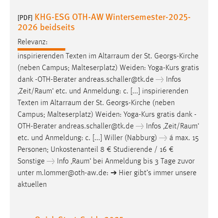
EXTERNE MEDIEN
KHG-ESG OTH-AW Wintersemester-2025-
[PDF]
Um Inhalte von Videoplattformen und Social Media
2026 beidseits
Plattformen anzeigen zu können, werden von diesen
Relevanz:
externen Medien Cookies gesetzt.
inspirierenden Texten im
Altarraum
der St. Georgs-Kirche
YouTube
(neben Campus; Malteserplatz) Weiden: Yoga-Kurs gratis
dank -OTH-Berater andreas.schaller@tk.de → Infos
‚
Zeit/Raum
‘ etc. und Anmeldung: c. [...] inspirierenden
Vimeo
Texten im
Altarraum
der St. Georgs-Kirche (neben
Campus; Malteserplatz) Weiden: Yoga-Kurs gratis dank -
OTH-Berater andreas.schaller@tk.de → Infos ‚
Zeit/Raum
‘
etc. und Anmeldung: c. [...] Willer (Nabburg) → á max. 15
Personen; Unkostenanteil 8 € Studierende / 16 €
Sonstige → Info ‚
Raum
‘ bei Anmeldung bis 3 Tage zuvor
unter m.lommer@oth-aw.de: ➔ Hier gibt’s immer unsere
aktuellen