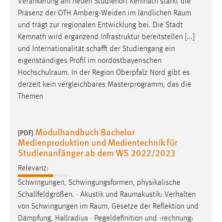
Verankerung am neuen Studienort Kemnath stärkt die
Präsenz der OTH Amberg-Weiden im ländlichen
Raum
und trägt zur regionalen Entwicklung bei. Die Stadt
Kemnath wird ergänzend Infrastruktur bereitstellen [...]
und Internationalität schafft der Studiengang ein
eigenständiges Profil im nordostbayerischen
Hochschulraum
. In der Region Oberpfalz Nord gibt es
derzeit kein vergleichbares Masterprogramm, das die
Themen
Modulhandbuch Bachelor
[PDF]
Medienproduktion und Medientechnik für
Studienanfänger ab dem WS 2022/2023
Relevanz:
Schwingungen, Schwingungsformen, physikalische
Schallfeldgrößen. · Akustik und
Raumakustik
: Verhalten
von Schwingungen im
Raum
, Gesetze der Reflektion und
Dämpfung, Hallradius · Pegeldefinition und -rechnung: