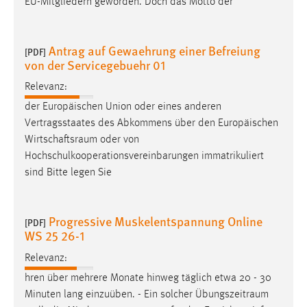
EU-Mitgliedern geworden. Doch das Motto der
Zweck:
Dieser Cookie ist notwendig um sich an der Website
einloggen zu können.
Antrag auf Gewaehrung einer Befreiung
[PDF]
von der Servicegebuehr 01
Cookie Laufzeit:
24 Stunden
Relevanz:
der Europäischen Union oder eines anderen
Vertragsstaates des Abkommens über den Europäischen
STATISTIK
Wirtschaftsraum
oder von
Hochschulkooperationsvereinbarungen immatrikuliert
Statistik Cookies erfassen Informationen anonym.
sind Bitte legen Sie
Diese Informationen helfen uns zu verstehen, wie
unsere Besucher unsere Website nutzen.
Progressive Muskelentspannung Online
[PDF]
Matomo
WS 25 26-1
Name:
Relevanz:
_pk_ref, _pk_cvar, _pk_id, _pk_ses
hren über mehrere Monate hinweg täglich etwa 20 - 30
Zweck:
Minuten lang einzuüben. - Ein solcher
Übungszeitraum
Zugriffsstatistik