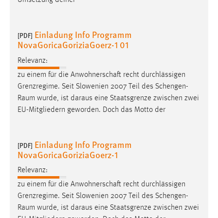
Umsetzung deiner
30 Tage
Chat
Einladung Info Programm
[PDF]
NovaGoricaGoriziaGoerz-1 01
Name:
Relevanz:
MibewSessionID, MIBEW_UserID, mibew_locale, mibew-
chat-frame-style-5e9dbeb1811c0446
zu einem für die Anwohnerschaft recht durchlässigen
Grenzregime. Seit Slowenien 2007 Teil des
Schengen-
Zweck:
Raum
wurde, ist daraus eine Staatsgrenze zwischen zwei
Wird benötigt um die Chatfunktion nutzen zu können.
EU-Mitgliedern geworden. Doch das Motto der
Cookie Laufzeit:
MibewSessionID, mibew-chat-frame-style-
5e9dbeb1811c0446 = Sitzungslaufzeit, mibew_locale = 3
Einladung Info Programm
[PDF]
Jahre, MIBEW_UserID = 1 Jahr
NovaGoricaGoriziaGoerz-1
Relevanz:
Login
zu einem für die Anwohnerschaft recht durchlässigen
Grenzregime. Seit Slowenien 2007 Teil des
Schengen-
Name:
Raum
wurde, ist daraus eine Staatsgrenze zwischen zwei
fe_user, be_user, be_lastLoginProvider