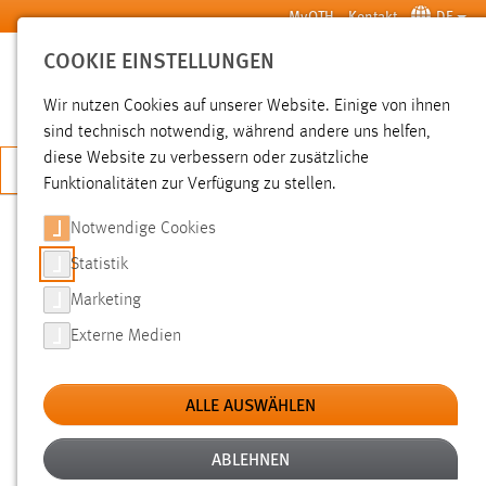
Zum Hauptinhalt springen
MyOTH
Kontakt
DE
COOKIE EINSTELLUNGEN
SUCHE
Wir nutzen Cookies auf unserer Website. Einige von ihnen
sind technisch notwendig, während andere uns helfen,
diese Website zu verbessern oder zusätzliche
JETZT BEWERBEN
Funktionalitäten zur Verfügung zu stellen.
Notwendige Cookies
SUCHE
Statistik
Marketing
FILTER
Externe Medien
Typ
ALLE AUSWÄHLEN
Erstellungsdatum
ABLEHNEN