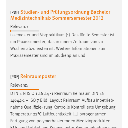
Studien- und Prüfungsordnung Bachelor
[PDF]
Medizintechnik ab Sommersemester 2012
Relevanz:
issemester und Vorpraktikum (1) Das fünfte Semester ist
ein Praxissemester, das in einem
Zeitraum
von 20
Wochen abzuleisten ist. Weitere Informationen zum
Praxissemester sind im Studienplan und
Reinraumposter
[PDF]
Relevanz:
D IN E N IS O 1 46 44 -1
Reinraum
Reinraum
DIN EN
14644-1 – ISO 7 Bild: Layout
Reinraum
Aufbau Inbetrieb-
nahme Qualifizie- rung Kontrolle Kontrollierte Umgebung
Temperatur 22°C Luftfeuchtigkeit [...] pyrogenarmen
Fertigung von polymerbasierenden Medizinprodukten
F&E von Partikel und Keimen unter
Reinraumbedingungen