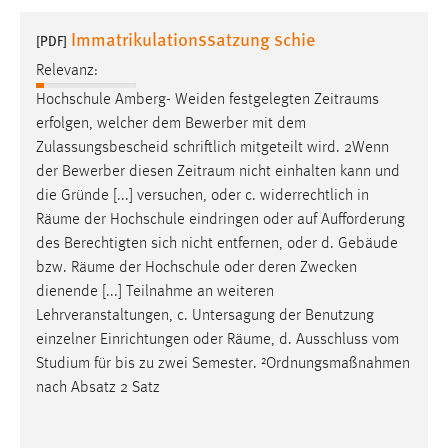
1 Jahr
Immatrikulationssatzung schie
[PDF]
Relevanz:
Performance
Hochschule Amberg- Weiden festgelegten
Zeitraums
Name:
erfolgen, welcher dem Bewerber mit dem
staticfilecache
Zulassungsbescheid schriftlich mitgeteilt wird. 2Wenn
der Bewerber diesen
Zeitraum
nicht einhalten kann und
Zweck:
die Gründe [...] versuchen, oder c. widerrechtlich in
Für performante Seitenauslieferung wird in diesem Cookie
gespeichert, ob man eingeloggt ist.
Räume
der Hochschule eindringen oder auf Aufforderung
des Berechtigten sich nicht entfernen, oder d. Gebäude
bzw.
Räume
der Hochschule oder deren Zwecken
Sprachpräferenz
dienende [...] Teilnahme an weiteren
Name:
Lehrveranstaltungen, c. Untersagung der Benutzung
site-language-preference
einzelner Einrichtungen oder
Räume
, d. Ausschluss vom
Studium für bis zu zwei Semester. ²Ordnungsmaßnahmen
Zweck:
nach Absatz 2 Satz
Das Cookie speichert die gewählte Sprache der Website.
Cookie Laufzeit: