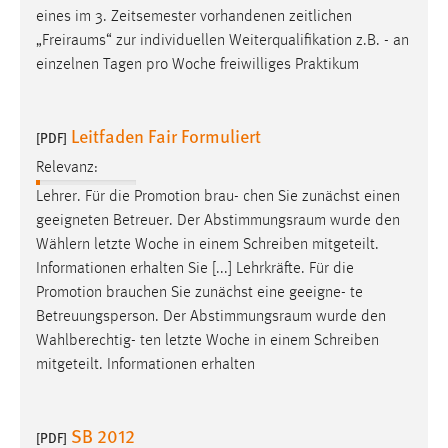
eines im 3. Zeitsemester vorhandenen zeitlichen
Cookie Laufzeit:
„
Freiraums
“ zur individuellen Weiterqualifikation z.B. - an
Max. 13 Monate
einzelnen Tagen pro Woche freiwilliges Praktikum
Leitfaden Fair Formuliert
MARKETING
[PDF]
Relevanz:
Marketing Cookies werden von Drittanbietern
verwendet, um personalisierte Werbung anzuzeigen.
Lehrer. Für die Promotion brau- chen Sie zunächst einen
Sie tun dies, indem sie Besucher über Websites
geeigneten Betreuer. Der
Abstimmungsraum
wurde den
hinweg verfolgen.
Wählern letzte Woche in einem Schreiben mitgeteilt.
Informationen erhalten Sie [...] Lehrkräfte. Für die
Google Ads
Promotion brauchen Sie zunächst eine geeigne- te
Betreuungsperson. Der
Abstimmungsraum
wurde den
Name:
Wahlberechtig- ten letzte Woche in einem Schreiben
_gcl_au
mitgeteilt. Informationen erhalten
Anbieter:
Google Ireland Limited
SB 2012
[PDF]
Zweck: