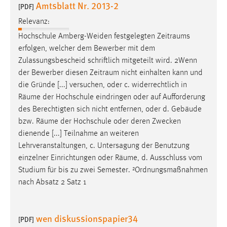
Amtsblatt Nr. 2013-2
30 Tage
[PDF]
Relevanz:
Chat
Hochschule Amberg-Weiden festgelegten
Zeitraums
erfolgen, welcher dem Bewerber mit dem
Name:
Zulassungsbescheid schriftlich mitgeteilt wird. 2Wenn
MibewSessionID, MIBEW_UserID, mibew_locale, mibew-
der Bewerber diesen
Zeitraum
nicht einhalten kann und
chat-frame-style-5e9dbeb1811c0446
die Gründe [...] versuchen, oder c. widerrechtlich in
Zweck:
Räume
der Hochschule eindringen oder auf Aufforderung
Wird benötigt um die Chatfunktion nutzen zu können.
des Berechtigten sich nicht entfernen, oder d. Gebäude
bzw.
Räume
der Hochschule oder deren Zwecken
Cookie Laufzeit:
dienende [...] Teilnahme an weiteren
MibewSessionID, mibew-chat-frame-style-
5e9dbeb1811c0446 = Sitzungslaufzeit, mibew_locale = 3
Lehrveranstaltungen, c. Untersagung der Benutzung
Jahre, MIBEW_UserID = 1 Jahr
einzelner Einrichtungen oder
Räume
, d. Ausschluss vom
Studium für bis zu zwei Semester. ²Ordnungsmaßnahmen
nach Absatz 2 Satz 1
Login
Name:
wen diskussionspapier34
fe_user, be_user, be_lastLoginProvider
[PDF]