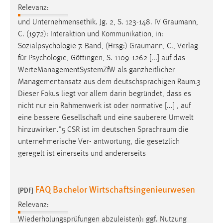
Relevanz:
Zweck:
Dieser Cookie ist notwendig um sich an der Website
und Unternehmensethik. Jg. 2, S. 123-148. IV
Graumann
,
einloggen zu können.
C. (1972): Interaktion und Kommunikation, in:
Sozialpsychologie 7. Band, (Hrsg:)
Graumann
, C., Verlag
Cookie Laufzeit:
für Psychologie, Göttingen, S. 1109-1262 [...] auf das
24 Stunden
WerteManagementSystemZfW als ganzheitlicher
Managementansatz aus dem deutschsprachigen
Raum.3
Dieser Fokus liegt vor allem darin begründet, dass es
STATISTIK
nicht nur ein Rahmenwerk ist oder normative [...] , auf
Statistik Cookies erfassen Informationen anonym.
eine bessere Gesellschaft und eine sauberere Umwelt
Diese Informationen helfen uns zu verstehen, wie
hinzuwirken."5 CSR ist im deutschen
Sprachraum
die
unsere Besucher unsere Website nutzen.
unternehmerische Ver- antwortung, die gesetzlich
geregelt ist einerseits und andererseits
Matomo
Name:
FAQ Bachelor Wirtschaftsingenieurwesen
[PDF]
_pk_ref, _pk_cvar, _pk_id, _pk_ses
Relevanz:
Zweck:
Wiederholungsprüfungen abzuleisten): ggf. Nutzung
Zugriffsstatistik