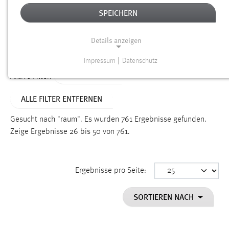
SPEICHERN
Alter
Details anzeigen
SUCHEN
Impressum
|
Datenschutz
NOTWENDIGE COOKIES
TYP: DATEIEN
Aktive Filter:
Notwendige Cookies ermöglichen grundlegende
ALLE FILTER ENTFERNEN
Funktionen und sind für die einwandfreie Funktion der
Website erforderlich.
Gesucht nach "raum".
Es wurden 761 Ergebnisse gefunden.
Zeige Ergebnisse 26 bis 50 von 761.
Einverständnis
Name:
cookie_consent
Ergebnisse pro Seite:
Zweck:
SORTIEREN NACH
Dieser Cookie speichert die ausgewählten Einverständnis-
Optionen des Benutzers
Cookie Laufzeit: