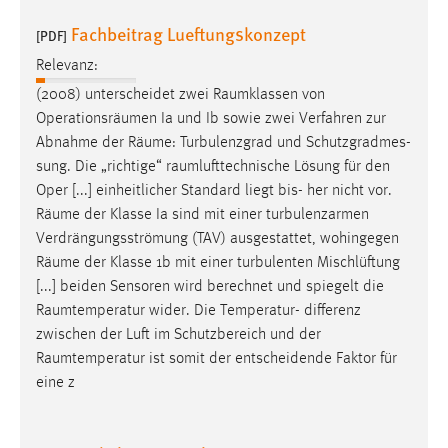
Fachbeitrag Lueftungskonzept
[PDF]
Relevanz:
(2008) unterscheidet zwei
Raumklassen
von
Operationsräumen Ia und Ib sowie zwei Verfahren zur
Abnahme der
Räume
: Turbulenzgrad und Schutzgradmes-
sung. Die „richtige“
raumlufttechnische
Lösung für den
Oper [...] einheitlicher Standard liegt bis- her nicht vor.
Räume
der Klasse Ia sind mit einer turbulenzarmen
Verdrängungsströmung (TAV) ausgestattet, wohingegen
Räume
der Klasse 1b mit einer turbulenten Mischlüftung
[...] beiden Sensoren wird berechnet und spiegelt die
Raumtemperatur
wider. Die Temperatur- differenz
zwischen der Luft im Schutzbereich und der
Raumtemperatur
ist somit der entscheidende Faktor für
eine z