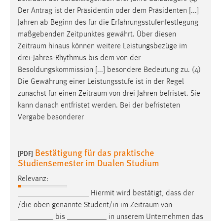
EXTERNE MEDIEN
Der Antrag ist der Präsidentin oder dem Präsidenten [...]
Um Inhalte von Videoplattformen und Social Media
Jahren ab Beginn des für die Erfahrungsstufenfestlegung
Plattformen anzeigen zu können, werden von diesen
maßgebenden Zeitpunktes gewährt. Über diesen
externen Medien Cookies gesetzt.
Zeitraum
hinaus können weitere Leistungsbezüge im
drei-Jahres-Rhythmus bis dem von der
YouTube
Besoldungskommission [...] besondere Bedeutung zu. (4)
Die Gewährung einer Leistungsstufe ist in der Regel
zunächst für einen
Zeitraum
von drei Jahren befristet. Sie
Vimeo
kann danach entfristet werden. Bei der befristeten
Vergabe besonderer
Bestätigung für das praktische
[PDF]
Studiensemester im Dualen Studium
Relevanz:
__________________ Hiermit wird bestätigt, dass der
/die oben genannte Student/in im
Zeitraum
von
_________ bis __________ in unserem Unternehmen das