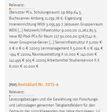
Relevanz:
Conversion-Tracking
(Benutzer PCs,
Schulungsraum
) 29.869,64 5.
Cookie Laufzeit:
Buchscanner Amberg 11.259,78 6. Ergänzung
3 Monate
Inneneinrichtung WEN 3.055,99 7. Jalousien
Gruppenraum
WEN [...] Netzwerk/Infrastruktur 9.000,00 11.262,85 5.
Facebook Pixel
neue RZ-Pool-PCs für
Raum
127 50.000,00 57.677,42 6.
neuer Groupwise-Server [...] Serverinfrastruktur X 5.000 €
Name:
0 € 0 € 0 € 22003 Lernmanagement X 5.000 € 0 € 194 €
_fbp
-194 € 22004
Raumausstattung
X 10.000 € 142.000 €
Anbieter:
141.495 € 505 € 22005 Arbeitsmittel Studienservice X X
Facebook
8.000 € 10.000 €
Zweck:
Conversion-Tracking
Amtsblatt Nr. 2013-4
[PDF]
Cookie Laufzeit:
Relevanz:
3 Monate
Leistungsbezügen und die Gewährung von Forschungs-
und Lehrzulagen genannten Tätigkeitsfeldern für den
Zeitraum
der zurückliegenden drei Jahre darzulegen. (4)