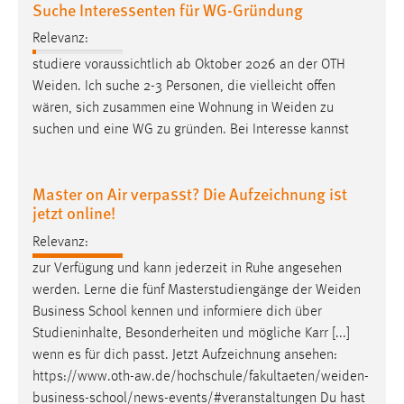
Suche Interessenten für WG-Gründung
30 Tage
Relevanz:
Chat
studiere voraussichtlich ab Oktober 2026 an der OTH
Weiden
. Ich suche 2-3 Personen, die vielleicht offen
Name:
wären, sich zusammen eine Wohnung in
Weiden
zu
MibewSessionID, MIBEW_UserID, mibew_locale, mibew-
suchen und eine WG zu gründen. Bei Interesse kannst
chat-frame-style-5e9dbeb1811c0446
Zweck:
Wird benötigt um die Chatfunktion nutzen zu können.
Master on Air verpasst? Die Aufzeichnung ist
jetzt online!
Cookie Laufzeit:
MibewSessionID, mibew-chat-frame-style-
Relevanz:
5e9dbeb1811c0446 = Sitzungslaufzeit, mibew_locale = 3
zur Verfügung und kann jederzeit in Ruhe angesehen
Jahre, MIBEW_UserID = 1 Jahr
werden. Lerne die fünf Masterstudiengänge der
Weiden
Business School kennen und informiere dich über
Login
Studieninhalte, Besonderheiten und mögliche Karr [...]
wenn es für dich passt. Jetzt Aufzeichnung ansehen:
Name:
https://www.oth-aw.de/hochschule/fakultaeten/weiden-
fe_user, be_user, be_lastLoginProvider
business-school/news-events/#veranstaltungen
Du hast