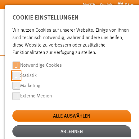
Zum Hauptinhalt springen
MyOTH
Kontakt
DE
COOKIE EINSTELLUNGEN
SUCHE
Wir nutzen Cookies auf unserer Website. Einige von ihnen
sind technisch notwendig, während andere uns helfen,
diese Website zu verbessern oder zusätzliche
JETZT BEWERBEN
Funktionalitäten zur Verfügung zu stellen.
Notwendige Cookies
SUCHE
Statistik
Marketing
FILTER
Externe Medien
Typ
ALLE AUSWÄHLEN
Erstellungsdatum
ABLEHNEN