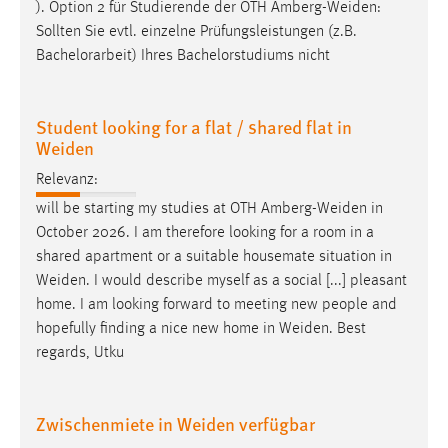
EXTERNE MEDIEN
). Option 2 für Studierende der OTH
Amberg-Weiden
:
Sollten Sie evtl. einzelne Prüfungsleistungen (z.B.
Um Inhalte von Videoplattformen und Social Media
Bachelorarbeit) Ihres Bachelorstudiums nicht
Plattformen anzeigen zu können, werden von diesen
externen Medien Cookies gesetzt.
Student looking for a flat / shared flat in
YouTube
Weiden
Relevanz:
Vimeo
will be starting my studies at OTH
Amberg-Weiden
in
October 2026. I am therefore looking for a room in a
shared apartment or a suitable housemate situation in
Weiden
. I would describe myself as a social [...] pleasant
home. I am looking forward to meeting new people and
hopefully finding a nice new home in
Weiden
. Best
regards, Utku
Zwischenmiete in Weiden verfügbar