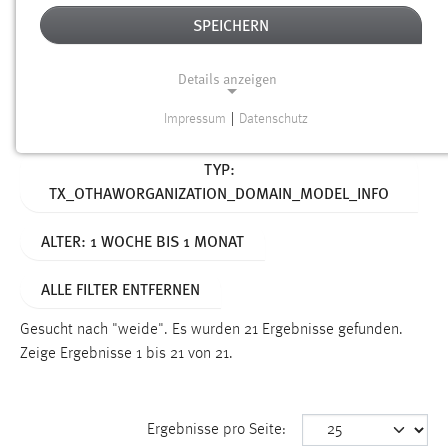
SPEICHERN
Alter
Details anzeigen
SUCHEN
Impressum
|
Datenschutz
NOTWENDIGE COOKIES
Aktive Filter:
TYP:
Notwendige Cookies ermöglichen grundlegende
TX_OTHAWORGANIZATION_DOMAIN_MODEL_INFO
Funktionen und sind für die einwandfreie Funktion der
Website erforderlich.
ALTER: 1 WOCHE BIS 1 MONAT
Einverständnis
ALLE FILTER ENTFERNEN
Name:
cookie_consent
Gesucht nach "weide".
Es wurden 21 Ergebnisse gefunden.
Zeige Ergebnisse 1 bis 21 von 21.
Zweck:
Dieser Cookie speichert die ausgewählten Einverständnis-
Optionen des Benutzers
Ergebnisse pro Seite:
Cookie Laufzeit: