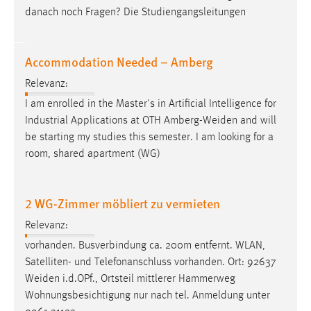
Zweck:
danach noch Fragen? Die Studiengangsleitungen
Dieser Cookie ist notwendig um sich an der Website
einloggen zu können.
Accommodation Needed – Amberg
Cookie Laufzeit:
24 Stunden
Relevanz:
I am enrolled in the Master's in Artificial Intelligence for
Industrial Applications at OTH
Amberg-Weiden
and will
STATISTIK
be starting my studies this semester. I am looking for a
room, shared apartment (WG)
Statistik Cookies erfassen Informationen anonym.
Diese Informationen helfen uns zu verstehen, wie
unsere Besucher unsere Website nutzen.
2 WG-Zimmer möbliert zu vermieten
Matomo
Relevanz:
vorhanden. Busverbindung ca. 200m entfernt. WLAN,
Name:
Satelliten- und Telefonanschluss vorhanden. Ort: 92637
_pk_ref, _pk_cvar, _pk_id, _pk_ses
Weiden
i.d.OPf., Ortsteil mittlerer Hammerweg
Zweck:
Wohnungsbesichtigung nur nach tel. Anmeldung unter
Zugriffsstatistik