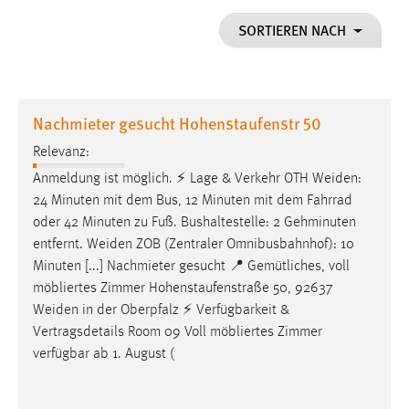
1 Jahr
SORTIEREN NACH
Performance
Name:
Nachmieter gesucht Hohenstaufenstr 50
staticfilecache
Relevanz:
Zweck:
Anmeldung ist möglich. ⚡ Lage & Verkehr OTH
Weiden
:
Für performante Seitenauslieferung wird in diesem Cookie
gespeichert, ob man eingeloggt ist.
24 Minuten mit dem Bus, 12 Minuten mit dem Fahrrad
oder 42 Minuten zu Fuß. Bushaltestelle: 2 Gehminuten
entfernt.
Weiden
ZOB (Zentraler Omnibusbahnhof): 10
Sprachpräferenz
Minuten [...] Nachmieter gesucht 📍 Gemütliches, voll
Name:
möbliertes Zimmer Hohenstaufenstraße 50, 92637
site-language-preference
Weiden
in der Oberpfalz ⚡ Verfügbarkeit &
Vertragsdetails Room 09 Voll möbliertes Zimmer
Zweck:
verfügbar ab 1. August (
Das Cookie speichert die gewählte Sprache der Website.
Cookie Laufzeit: