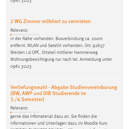
0961 31123
Cookie Laufzeit:
Max. 13 Monate
2 WG Zimmer möbliert zu vermieten
Relevanz:
in der Nähe vorhanden. Busverbindung ca. 200m
MARKETING
entfernt. WLAN und Satellit vorhanden. Ort: 92637
Marketing Cookies werden von Drittanbietern
Weiden
i.d.OPf., Ortsteil mittlerer Hammerweg
verwendet, um personalisierte Werbung anzuzeigen.
Wohnungsbesichtigung nur nach tel. Anmeldung unter
Sie tun dies, indem sie Besucher über Websites
0961 31123
hinweg verfolgen.
Google Ads
Vertiefungswahl - Abgabe Studienvereinbarung
(BW, AWP und DIB Studierende im
Name:
3./4.Semester)
_gcl_au
Relevanz:
Anbieter:
gerne das Infomaterial dazu an. Sie finden die
Google Ireland Limited
Informationen und Unterlagen dazu im Moodle Kurs
Zweck: