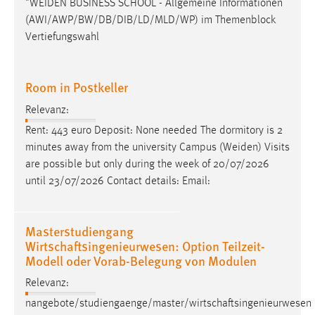
"
WEIDEN
BUSINESS SCHOOL - Allgemeine Informationen
Conversion-Tracking
(AWI/AWP/BW/DB/DIB/LD/MLD/WP) im Themenblock
Vertiefungswahl
Cookie Laufzeit:
3 Monate
Room in Postkeller
Facebook Pixel
Relevanz:
Name:
Rent: 443 euro Deposit: None needed The dormitory is 2
_fbp
minutes away from the university Campus (
Weiden
) Visits
are possible but only during the week of 20/07/2026
Anbieter:
until 23/07/2026 Contact details: Email:
Facebook
Zweck:
Conversion-Tracking
Masterstudiengang
Wirtschaftsingenieurwesen: Option Teilzeit-
Cookie Laufzeit:
Modell oder Vorab-Belegung von Modulen
3 Monate
Relevanz:
nangebote/studiengaenge/master/wirtschaftsingenieurwesen