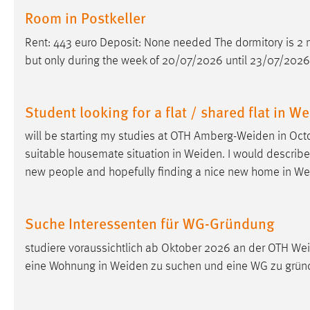
Room in Postkeller
Anbieter:
Google Ireland Limited
Zweck:
Conversion-Tracking
Rent: 443 euro Deposit: None needed The dormitory is 2 
but only during the week of 20/07/2026 until 23/07/2026 
Cookie Laufzeit:
3 Monate
Facebook Pixel
Student looking for a flat / shared flat in W
Name:
_fbp
will be starting my studies at OTH
Amberg-Weiden
in Octo
suitable housemate situation in
Weiden
. I would describe
Anbieter:
Facebook
new people and hopefully finding a nice new home in
We
Zweck:
Conversion-Tracking
Cookie Laufzeit:
3 Monate
Suche Interessenten für WG-Gründung
studiere voraussichtlich ab Oktober 2026 an der OTH
We
eine Wohnung in
Weiden
zu suchen und eine WG zu gründ
EXTERNE MEDIEN
Um Inhalte von Videoplattformen und Social Media
Plattformen anzeigen zu können, werden von diesen