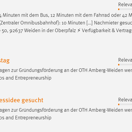
Releva
24 Minuten mit dem Bus, 12 Minuten mit dem Fahrrad oder 42 M
Zentraler Omnibusbahnhof): 10 Minuten [...] Nachmieter gesuc
e 50, 92637
Weiden
in der Oberpfalz ⚡ Verfügbarkeit & Vertrag
stag
Releva
Fragen zur Gründungsförderung an der OTH
Amberg-Weiden
wen
-ups and Entrepreneurship
nessidee gesucht
Releva
Fragen zur Gründungsförderung an der OTH
Amberg-Weiden
wen
-ups and Entrepreneurship