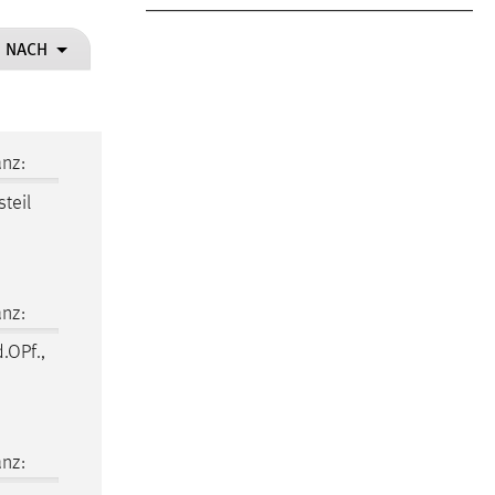
N NACH
nz:
steil
nz:
d.OPf.,
nz: