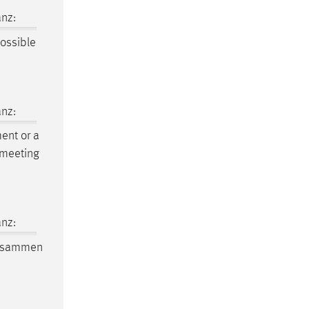
nz:
possible
nz:
ent or a
o meeting
nz:
 zusammen