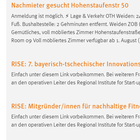
Nachmieter gesucht Hohenstaufenstr 50
Matomo
Anmeldung ist möglich. ⚡ Lage & Verkehr OTH
Weiden
: 
Fuß. Bushaltestelle: 2 Gehminuten entfernt.
Weiden
ZOB (
Name:
_pk_ref, _pk_cvar, _pk_id, _pk_ses
Gemütliches, voll möbliertes Zimmer Hohenstaufenstraß
Zweck:
Zugriffsstatistik
Room 09 Voll möbliertes Zimmer verfügbar ab 1. August (
Cookie Laufzeit:
Max. 13 Monate
RISE: 7. bayerisch-tschechischer Innovation
MARKETING
Einfach unter diesem Link vorbeikommen. Bei weiteren 
an den operativen Leiter des Regional Institute for Start
Marketing Cookies werden von Drittanbietern
verwendet, um personalisierte Werbung anzuzeigen.
Sie tun dies, indem sie Besucher über Websites
RISE: Mitgründer/innen für nachhaltige Fit
hinweg verfolgen.
Einfach unter diesem Link vorbeikommen. Bei weiteren 
Google Ads
an den operativen Leiter des Regional Institute for Start
Name:
_gcl_au