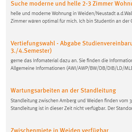
Suche moderne und helle 2-3 Zimmer Wohn
externen Medien Cookies gesetzt.
helle und moderne Wohnung in
Weiden/Neustadt
a.d.Wal
YouTube
Zimmer wären optimal für mich. Ich bin Studentin an der
Vimeo
Vertiefungswahl - Abgabe Studienvereinbar
3./4.Semester)
gerne das Infomaterial dazu an. Sie finden die Informat
Allgemeine Informationen (AWI/AWP/BW/DB/DIB/LD/MLD
Wartungsarbeiten an der Standleitung
Standleitung zwischen Amberg und
Weiden
finden vom 31
Standleitung ist in dieser Zeit nicht verfügbar. Der Stando
Zwischenmiete in Weiden verfügbar