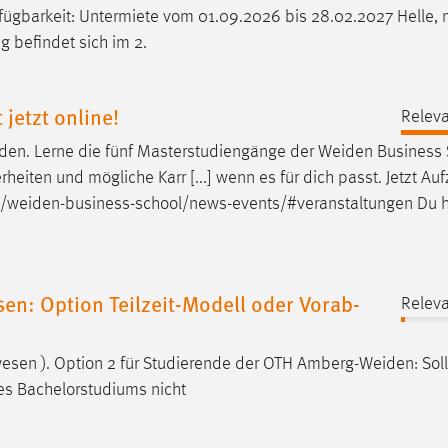
fügbarkeit: Untermiete vom 01.09.2026 bis 28.02.2027 Helle, 
 befindet sich im 2.
jetzt online!
Releva
den. Lerne die fünf Masterstudiengänge der
Weiden
Business 
eiten und mögliche Karr [...] wenn es für dich passt. Jetzt Au
n/weiden-business-school/news-events/#veranstaltungen
Du h
n: Option Teilzeit-Modell oder Vorab-
Releva
sen ). Option 2 für Studierende der OTH
Amberg-Weiden
: Sol
hres Bachelorstudiums nicht