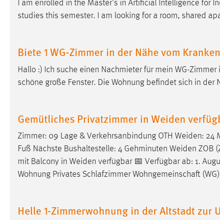
I am enrolled in the Master's in Artificial Intelligence for 
in diesem Cookie gespeichert, ob man
studies this semester. I am looking for a room, shared a
eingeloggt ist.
Sprachpräferenz
Biete 1 WG-Zimmer in der Nähe vom Kranke
Name:
site-language-preference
Hallo :) Ich suche einen Nachmieter für mein WG-Zimmer
schöne große Fenster. Die Wohnung befindet sich in der
Zweck:
Das Cookie speichert die gewählte
Sprache der Website.
Cookie Laufzeit:
Gemütliches Privatzimmer in Weiden verfüg
30 Tage
Zimmer: 09 Lage & Verkehrsanbindung OTH
Weiden
: 24
Chat
Fuß Nächste Bushaltestelle: 4 Gehminuten
Weiden
ZOB (Z
mit Balcony in
Weiden
verfügbar 📅 Verfügbar ab: 1. Aug
Name:
MibewSessionID, MIBEW_UserID,
mibew_locale, mibew-chat-frame-style-
Wohnung Privates Schlafzimmer Wohngemeinschaft (WG)
5e9dbeb1811c0446
Zweck:
Wird benötigt um die Chatfunktion
Helle 1-Zimmerwohnung in der Altstadt zur
nutzen zu können.