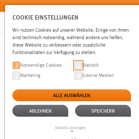
Zum Hauptinhalt springen
COOKIE EINSTELLUNGEN
Wir nutzen Cookies auf unserer Website. Einige von ihnen
sind technisch notwendig, während andere uns helfen,
diese Website zu verbessern oder zusätzliche
SUCHE
Funktionalitäten zur Verfügung zu stellen.
Notwendige Cookies
Statistik
Marketing
Externe Medien
ALLE AUSWÄHLEN
TYP: TX_OTHAWORGANIZATION_DOMAIN_MOD
Aktive Filter:
ABLEHNEN
SPEICHERN
ALLE FILTER ENTFERNEN
Details anzeigen
Gesucht nach "weide".
Es wurden 21 Ergebnisse gefunden.