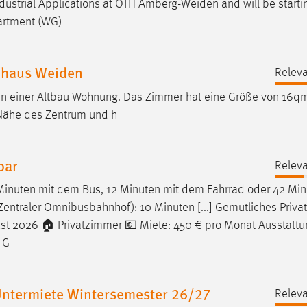
Industrial Applications at OTH
Amberg-Weiden
and will be start
partment (WG)
nhaus Weiden
Releva
 in einer Altbau Wohnung. Das Zimmer hat eine Größe von 16q
 Nähe des Zentrum und h
bar
Releva
 Minuten mit dem Bus, 12 Minuten mit dem Fahrrad oder 42 Min
entraler Omnibusbahnhof): 10 Minuten [...] Gemütliches Priv
ust 2026 🏠 Privatzimmer 💶 Miete: 450 € pro Monat Ausstattu
 G
 Untermiete Wintersemester 26/27
Releva