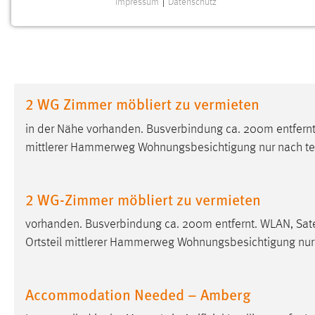
Impressum
|
Datenschutz
NOTWENDIGE COOKIES
Notwendige Cookies ermöglichen grundlegende
Funktionen und sind für die einwandfreie Funktion der
Website erforderlich.
2 WG Zimmer möbliert zu vermieten
Einverständnis
in der Nähe vorhanden. Busverbindung ca. 200m entfernt
Name:
cookie_consent
mittlerer Hammerweg Wohnungsbesichtigung nur nach te
Zweck:
Dieser Cookie speichert die
ausgewählten Einverständnis-Optionen
des Benutzers
2 WG-Zimmer möbliert zu vermieten
Cookie Laufzeit:
1 Jahr
vorhanden. Busverbindung ca. 200m entfernt. WLAN, Sate
Ortsteil mittlerer Hammerweg Wohnungsbesichtigung nur
Performance
Name:
staticfilecache
Accommodation Needed – Amberg
Zweck:
Für performante Seitenauslieferung wird