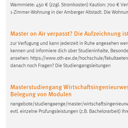
Warmmiete: 450 € (zzgl. Stromkosten) Kaution: 700 € Ver
Cookie Laufzeit:
MibewSessionID, mibew-chat-frame-
1-Zimmer-Wohnung in der Amberger Altstadt. Die Wohnung
style-5e9dbeb1811c0446 =
Sitzungslaufzeit, mibew_locale = 3
Jahre, MIBEW_UserID = 1 Jahr
Master on Air verpasst? Die Aufzeichnung ist 
Login
zur Verfügung und kann jederzeit in Ruhe angesehen wer
kennen und informiere dich über Studieninhalte, Besonderh
Name:
fe_user, be_user, be_lastLoginProvider
ansehen:
https://www.oth-aw.de/hochschule/fakultaete
Zweck:
Dieser Cookie ist notwendig um sich an
danach noch Fragen? Die Studiengangsleitungen
der Website einloggen zu können.
Cookie Laufzeit:
24 Stunden
Masterstudiengang Wirtschaftsingenieurwese
Belegung von Modulen
STATISTIK
nangebote/studiengaenge/master/wirtschaftsingenieurwe
evtl. einzelne Prüfungsleistungen (z.B. Bachelorarbeit) I
Statistik Cookies erfassen Informationen anonym.
Diese Informationen helfen uns zu verstehen, wie
unsere Besucher unsere Website nutzen.