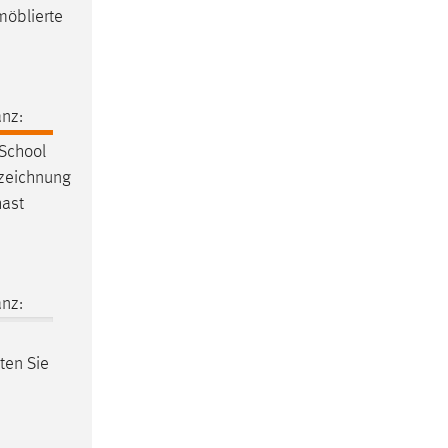
möblierte
nz:
School
fzeichnung
ast
nz:
lten Sie