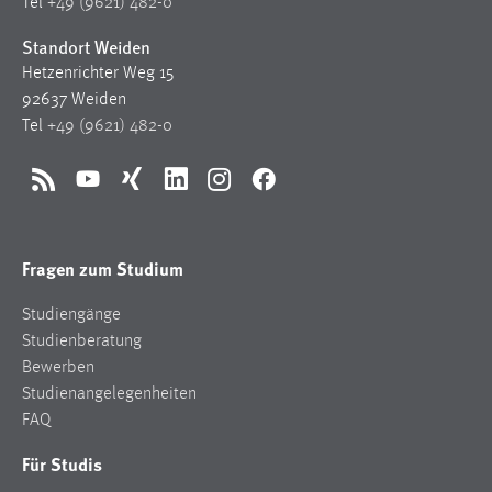
Tel
+49 (9621) 482-0
Conversion-Tracking
Standort Weiden
Cookie Laufzeit:
Hetzenrichter Weg 15
3 Monate
92637 Weiden
Tel
+49 (9621) 482-0
Facebook Pixel
RSS
YouTube
Xing
LinkedIn
Instagram
Facebook
Name:
_fbp
Anbieter:
Fragen zum Studium
Facebook
Studiengänge
Zweck:
Studienberatung
Conversion-Tracking
Bewerben
Cookie Laufzeit:
Studienangelegenheiten
3 Monate
FAQ
Für Studis