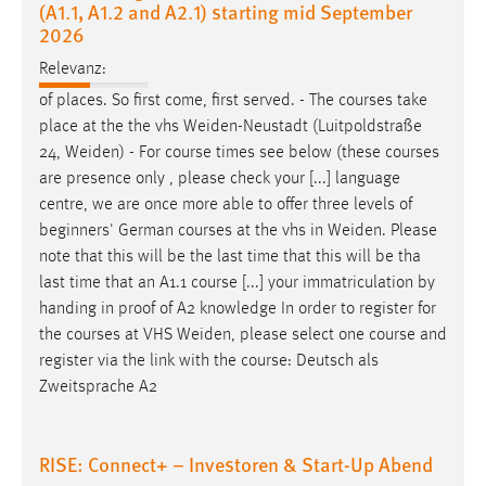
(A1.1, A1.2 and A2.1) starting mid September
Zweck:
2026
Dieser Cookie ist notwendig um sich an der Website
einloggen zu können.
Relevanz:
of places. So first come, first served. - The courses take
Cookie Laufzeit:
place at the the vhs
Weiden-Neustadt
(Luitpoldstraße
24 Stunden
24,
Weiden
) - For course times see below (these courses
are presence only , please check your [...] language
centre, we are once more able to offer three levels of
STATISTIK
beginners' German courses at the vhs in
Weiden
. Please
Statistik Cookies erfassen Informationen anonym.
note that this will be the last time that this will be tha
Diese Informationen helfen uns zu verstehen, wie
last time that an A1.1 course [...] your immatriculation by
unsere Besucher unsere Website nutzen.
handing in proof of A2 knowledge In order to register for
the courses at VHS
Weiden
, please select one course and
Matomo
register via the link with the course: Deutsch als
Zweitsprache A2
Name:
_pk_ref, _pk_cvar, _pk_id, _pk_ses
RISE: Connect+ – Investoren & Start-Up Abend
Zweck:
Zugriffsstatistik