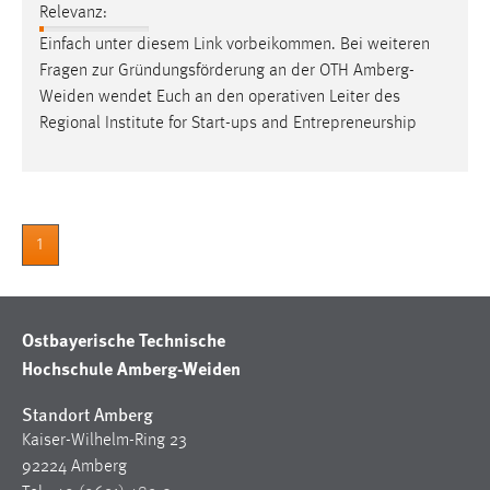
Relevanz:
Cookie Laufzeit:
Einfach unter diesem Link vorbeikommen. Bei weiteren
Max. 13 Monate
Fragen zur Gründungsförderung an der OTH
Amberg-
Weiden
wendet Euch an den operativen Leiter des
Regional Institute for Start-ups and Entrepreneurship
MARKETING
Marketing Cookies werden von Drittanbietern
verwendet, um personalisierte Werbung anzuzeigen.
Sie tun dies, indem sie Besucher über Websites
1
hinweg verfolgen.
Google Ads
Ostbayerische Technische
Name:
Hochschule Amberg-Weiden
_gcl_au
Standort Amberg
Anbieter:
Kaiser-Wilhelm-Ring 23
Google Ireland Limited
92224 Amberg
Zweck: