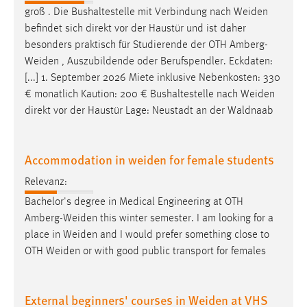
30 Tage
groß . Die Bushaltestelle mit Verbindung nach
Weiden
befindet sich direkt vor der Haustür und ist daher
Chat
besonders praktisch für Studierende der OTH
Amberg-
Weiden
, Auszubildende oder Berufspendler. Eckdaten:
Name:
[...] 1. September 2026 Miete inklusive Nebenkosten: 330
MibewSessionID, MIBEW_UserID, mibew_locale, mibew-
€ monatlich Kaution: 200 € Bushaltestelle nach
Weiden
chat-frame-style-5e9dbeb1811c0446
direkt vor der Haustür Lage: Neustadt an der Waldnaab
Zweck:
Wird benötigt um die Chatfunktion nutzen zu können.
Accommodation in weiden for female students
Cookie Laufzeit:
Relevanz:
MibewSessionID, mibew-chat-frame-style-
5e9dbeb1811c0446 = Sitzungslaufzeit, mibew_locale = 3
Bachelor's degree in Medical Engineering at OTH
Jahre, MIBEW_UserID = 1 Jahr
Amberg-Weiden
this winter semester. I am looking for a
place in
Weiden
and I would prefer something close to
Login
OTH
Weiden
or with good public transport for females
Name:
fe_user, be_user, be_lastLoginProvider
External beginners' courses in Weiden at VHS