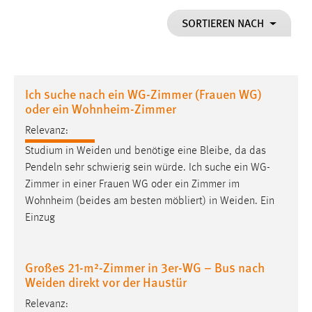
1 Jahr
SORTIEREN NACH
Performance
Name:
Ich suche nach ein WG-Zimmer (Frauen WG)
staticfilecache
oder ein Wohnheim-Zimmer
Zweck:
Relevanz:
Für performante Seitenauslieferung wird in diesem Cookie
Studium in
Weiden
und benötige eine Bleibe, da das
gespeichert, ob man eingeloggt ist.
Pendeln sehr schwierig sein würde. Ich suche ein WG-
Zimmer in einer Frauen WG oder ein Zimmer im
Sprachpräferenz
Wohnheim (beides am besten möbliert) in
Weiden
. Ein
Einzug
Name:
site-language-preference
Zweck:
Großes 21-m²-Zimmer in 3er-WG – Bus nach
Das Cookie speichert die gewählte Sprache der Website.
Weiden direkt vor der Haustür
Cookie Laufzeit:
Relevanz: