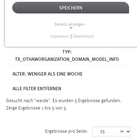
SPEICHERN
Alter
Details anzeigen
SUCHEN
Impressum
|
Datenschutz
NOTWENDIGE COOKIES
Aktive Filter:
TYP:
Notwendige Cookies ermöglichen grundlegende
TX_OTHAWORGANIZATION_DOMAIN_MODEL_INFO
Funktionen und sind für die einwandfreie Funktion der
Website erforderlich.
ALTER: WENIGER ALS EINE WOCHE
Einverständnis
ALLE FILTER ENTFERNEN
Name:
cookie_consent
Gesucht nach "weide".
Es wurden 5 Ergebnisse gefunden.
Zeige Ergebnisse 1 bis 5 von 5.
Zweck:
Dieser Cookie speichert die ausgewählten Einverständnis-
Optionen des Benutzers
Ergebnisse pro Seite:
Cookie Laufzeit: