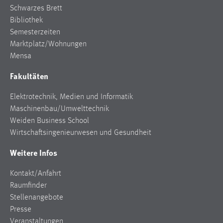
EXTERNE MEDIEN
Schwarzes Brett
Um Inhalte von Videoplattformen und Social Media
Bibliothek
Plattformen anzeigen zu können, werden von diesen
Semesterzeiten
externen Medien Cookies gesetzt.
Marktplatz/Wohnungen
Mensa
YouTube
Fakultäten
Vimeo
Elektrotechnik, Medien und Informatik
Maschinenbau/Umwelttechnik
Weiden Business School
Wirtschaftsingenieurwesen und Gesundheit
Weitere Infos
Kontakt/Anfahrt
Raumfinder
Stellenangebote
Presse
Veranstaltungen