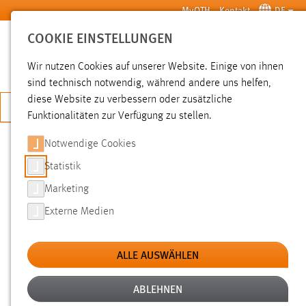
Zum Hauptinhalt springen
MyOTH
Kontakt
DE
COOKIE EINSTELLUNGEN
SUCHE
Wir nutzen Cookies auf unserer Website. Einige von ihnen
sind technisch notwendig, während andere uns helfen,
diese Website zu verbessern oder zusätzliche
JETZT BEWERBEN
Funktionalitäten zur Verfügung zu stellen.
Notwendige Cookies
SUCHE
Statistik
Marketing
FILTER
Externe Medien
Typ
ALLE AUSWÄHLEN
Erstellungsdatum
ABLEHNEN