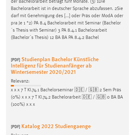
der
Bachelorarbeit
beträgt fünf Monate. (3) 1Die
Bachelorarbeit
ist in deutscher Sprache abzufassen. 2Sie
darf mit Genehmigung des [...] oder Präs oder ModA oder
pra Je 1 *2) PA 8.4
Bachelorarbeit
mit Seminar (Bachelor
´s Thesis with Seminar) 3 PA 8.4.1
Bachelorarbeit
(Bachelor´s Thesis) 12 BA BA PA 8.4.2 Bachel
Studienplan Bachelor Künstliche
[PDF]
Intelligenz für Studienanfänger ab
Wintersemester 2020/2021
Relevanz:
x x x 7 T KI.74.1 Bachelorseminar 🇩🇪 / 🇬🇧 2 Sem Präs
(0%) x x x 7 T KI.74.2
Bachelorarbeit
🇩🇪 / 🇬🇧 0 BA BA
(100%) x x x
Katalog 2022 Studiengaenge
[PDF]