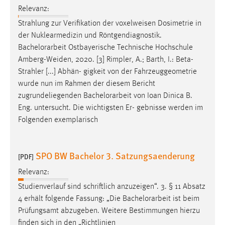
Relevanz:
Cookie Laufzeit:
Strahlung zur Verifikation der voxelweisen Dosimetrie in
Max. 13 Monate
der Nuklearmedizin und Röntgendiagnostik.
Bachelorarbeit
Ostbayerische Technische Hochschule
Amberg-Weiden, 2020. [3] Rimpler, A.; Barth, I.: Beta-
MARKETING
Strahler [...] Abhän- gigkeit von der Fahrzeuggeometrie
wurde nun im Rahmen der diesem Bericht
Marketing Cookies werden von Drittanbietern
zugrundeliegenden
Bachelorarbeit
von Ioan Dinica B.
verwendet, um personalisierte Werbung anzuzeigen.
Eng. untersucht. Die wichtigsten Er- gebnisse werden im
Sie tun dies, indem sie Besucher über Websites
Folgenden exemplarisch
hinweg verfolgen.
Google Ads
SPO BW Bachelor 3. Satzungsaenderung
[PDF]
Name:
Relevanz:
_gcl_au
Studienverlauf sind schriftlich anzuzeigen“. 3. § 11 Absatz
Anbieter:
4 erhält folgende Fassung: „Die
Bachelorarbeit
ist beim
Google Ireland Limited
Prüfungsamt abzugeben. Weitere Bestimmungen hierzu
finden sich in den „Richtlinien
Zweck: