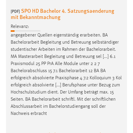
EXTERNE MEDIEN
SPO HD Bachelor 4. Satzungsaenderung
[PDF]
Um Inhalte von Videoplattformen und Social Media
mit Bekanntmachung
Plattformen anzeigen zu können, werden von diesen
externen Medien Cookies gesetzt.
Relevanz:
angegebener Quellen eigenständig erarbeiten. BA
YouTube
Bachelorarbeit
Begleitung und Betreuung selbständiger
studentischer Arbeiten im Rahmen der
Bachelorarbeit
.
MA Masterarbeit Begleitung und Betreuung sel [...] 6.1
Vimeo
Praxismodul 25 PP PrA Alle Module unter 2 2 7
Bachelorabschluss 15 7.1
Bachelorarbeit
12 BA BA
erfolgreich absolvierte Praxisphase 4 7.2 Kolloquium 3 Kol
erfolgreich absolvierte [...] Berufsphase unter Bezug zum
Hochschulstudium dient. Der Umfang beträgt max. 15
Seiten. BA
Bachelorarbeit
schriftl. Mit der schriftlichen
Abschlussarbeit im Bachelorstudiengang soll der
Nachweis erbracht