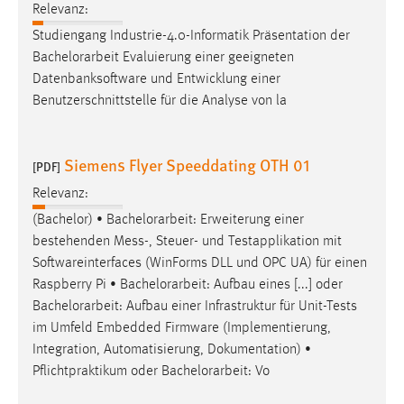
Relevanz:
Studiengang Industrie-4.0-Informatik Präsentation der
Bachelorarbeit
Evaluierung einer geeigneten
Datenbanksoftware und Entwicklung einer
Benutzerschnittstelle für die Analyse von la
Siemens Flyer Speeddating OTH 01
[PDF]
Relevanz:
(Bachelor) •
Bachelorarbeit
: Erweiterung einer
bestehenden Mess-, Steuer- und Testapplikation mit
Softwareinterfaces (WinForms DLL und OPC UA) für einen
Raspberry Pi •
Bachelorarbeit
: Aufbau eines [...] oder
Bachelorarbeit
: Aufbau einer Infrastruktur für Unit-Tests
im Umfeld Embedded Firmware (Implementierung,
Integration, Automatisierung, Dokumentation) •
Pflichtpraktikum oder
Bachelorarbeit
: Vo