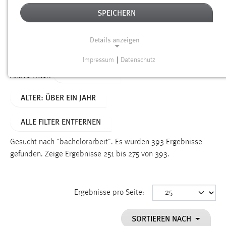
SPEICHERN
Alter
Details anzeigen
SUCHEN
Impressum
|
Datenschutz
NOTWENDIGE COOKIES
TYP: DATEIEN
Aktive Filter:
Notwendige Cookies ermöglichen grundlegende
ALTER: ÜBER EIN JAHR
Funktionen und sind für die einwandfreie Funktion der
Website erforderlich.
ALLE FILTER ENTFERNEN
Einverständnis
Gesucht nach "bachelorarbeit".
Es wurden 393 Ergebnisse
Name:
gefunden.
Zeige Ergebnisse 251 bis 275 von 393.
cookie_consent
Zweck:
Ergebnisse pro Seite:
Dieser Cookie speichert die ausgewählten Einverständnis-
Optionen des Benutzers
SORTIEREN NACH
Cookie Laufzeit: