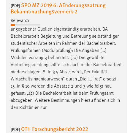
SPO MZ 2019 6. AEnderungssatzung
Zweck:
[PDF]
Bekanntmachungsvermerk-2
Dieser Cookie ist notwendig um sich an der Website
einloggen zu können.
Relevanz:
Cookie Laufzeit:
angegebener Quellen eigenständig erarbeiten. BA
24 Stunden
Bachelorarbeit
Begleitung und Betreuung selbständiger
studentischer Arbeiten im Rahmen der
Bachelorarbeit
.
Prüfungsformen (Modulprüfung): Die Angaben [...]
Modulen vorrangig behandelt. (10) Die gewählte
STATISTIK
Vertiefungsrichtung sollte sich auch in der
Bachelorarbeit
Statistik Cookies erfassen Informationen anonym.
niederschlagen. 8. In § 5 Abs. 1 wird „Der Fakultät
Diese Informationen helfen uns zu verstehen, wie
Wirtschaftsingenieurwesen“ durch „Die [...] rat“ ersetzt.
unsere Besucher unsere Website nutzen.
15. In § 10 werden die Absätze 2 und 3 wie folgt neu
gefasst: „(2) Die
Bachelorarbeit
ist beim Prüfungsamt
Matomo
abzugeben. Weitere Bestimmungen hierzu finden sich in
den Richtlinien zur
Name:
_pk_ref, _pk_cvar, _pk_id, _pk_ses
Zweck:
OTH Forschungsbericht 2022
[PDF]
Zugriffsstatistik