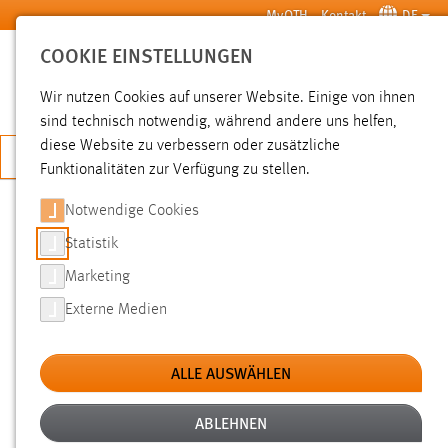
Zum Hauptinhalt springen
MyOTH
Kontakt
DE
COOKIE EINSTELLUNGEN
SUCHE
Wir nutzen Cookies auf unserer Website. Einige von ihnen
sind technisch notwendig, während andere uns helfen,
diese Website zu verbessern oder zusätzliche
JETZT BEWERBEN
Funktionalitäten zur Verfügung zu stellen.
Notwendige Cookies
SUCHE
Statistik
Marketing
FILTER
Externe Medien
Typ
ALLE AUSWÄHLEN
Erstellungsdatum
ABLEHNEN