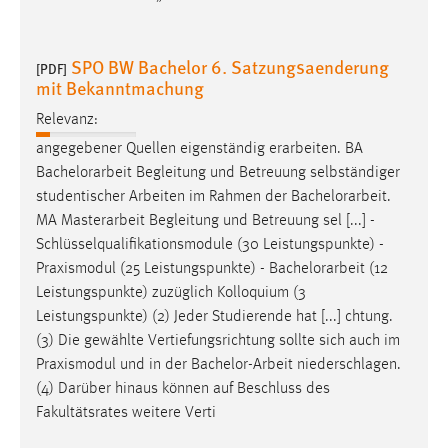
Conversion-Tracking
Cookie Laufzeit:
SPO BW Bachelor 6. Satzungsaenderung
[PDF]
3 Monate
mit Bekanntmachung
Relevanz:
Facebook Pixel
angegebener Quellen eigenständig erarbeiten. BA
Bachelorarbeit
Begleitung und Betreuung selbständiger
Name:
studentischer Arbeiten im Rahmen der
Bachelorarbeit
.
_fbp
MA Masterarbeit Begleitung und Betreuung sel [...] -
Anbieter:
Schlüsselqualifikationsmodule (30 Leistungspunkte) -
Facebook
Praxismodul (25 Leistungspunkte) -
Bachelorarbeit
(12
Leistungspunkte) zuzüglich Kolloquium (3
Zweck:
Leistungspunkte) (2) Jeder Studierende hat [...] chtung.
Conversion-Tracking
(3) Die gewählte Vertiefungsrichtung sollte sich auch im
Cookie Laufzeit:
Praxismodul und in der
Bachelor-Arbeit
niederschlagen.
3 Monate
(4) Darüber hinaus können auf Beschluss des
Fakultätsrates weitere Verti