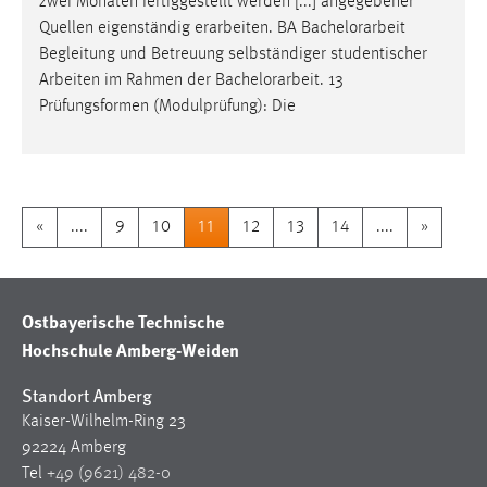
zwei Monaten fertiggestellt werden [...] angegebener
Quellen eigenständig erarbeiten. BA
Bachelorarbeit
Begleitung und Betreuung selbständiger studentischer
Arbeiten im Rahmen der
Bachelorarbeit
. 13
Prüfungsformen (Modulprüfung): Die
«
....
9
10
11
12
13
14
....
»
Ostbayerische Technische
Hochschule Amberg-Weiden
Standort Amberg
Kaiser-Wilhelm-Ring 23
92224 Amberg
Tel
+49 (9621) 482-0