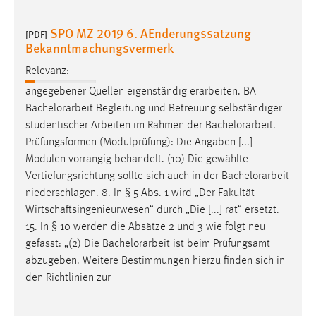
30 Tage
SPO MZ 2019 6. AEnderungssatzung
[PDF]
Chat
Bekanntmachungsvermerk
Relevanz:
Name:
MibewSessionID, MIBEW_UserID, mibew_locale, mibew-
angegebener Quellen eigenständig erarbeiten. BA
chat-frame-style-5e9dbeb1811c0446
Bachelorarbeit
Begleitung und Betreuung selbständiger
studentischer Arbeiten im Rahmen der
Bachelorarbeit
.
Zweck:
Prüfungsformen (Modulprüfung): Die Angaben [...]
Wird benötigt um die Chatfunktion nutzen zu können.
Modulen vorrangig behandelt. (10) Die gewählte
Cookie Laufzeit:
Vertiefungsrichtung sollte sich auch in der
Bachelorarbeit
MibewSessionID, mibew-chat-frame-style-
niederschlagen. 8. In § 5 Abs. 1 wird „Der Fakultät
5e9dbeb1811c0446 = Sitzungslaufzeit, mibew_locale = 3
Wirtschaftsingenieurwesen“ durch „Die [...] rat“ ersetzt.
Jahre, MIBEW_UserID = 1 Jahr
15. In § 10 werden die Absätze 2 und 3 wie folgt neu
gefasst: „(2) Die
Bachelorarbeit
ist beim Prüfungsamt
Login
abzugeben. Weitere Bestimmungen hierzu finden sich in
den Richtlinien zur
Name:
fe_user, be_user, be_lastLoginProvider