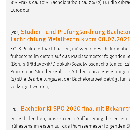
8% Praxis ca. 10%
Bachelorarbeit
ca. 7% (2) Für die erb
Anbieter:
Google Ireland Limited
European
Zweck:
Conversion-Tracking
Cookie Laufzeit:
3 Monate
Studien- und Prüfungsordnung Bachelor
[PDF]
Fachrichtung Metalltechnik vom 08.02.2021
Facebook Pixel
ECTS-Punkte erbracht haben, müssen die Fachstudienber
Name:
frühestens im ersten auf das Praxissemester folgenden St
_fbp
(Berufs-)Pädagogik/Didaktik/Sozialwissenschaften ca. 1
Anbieter:
Facebook
Punkte und Stundenzahl, die Art der Lehrveranstaltunge
Zweck:
Conversion-Tracking
(2) 1Die Bearbeitungszeit der
Bachelorarbeit
beträgt fünf
verlängert werden,
Cookie Laufzeit:
3 Monate
Bachelor KI SPO 2020 final mit Bekann
[PDF]
EXTERNE MEDIEN
erbracht ha- ben, müssen nach Aufforderung die Fachstu
Um Inhalte von Videoplattformen und Social Media
frühestens im ersten auf das Praxissemester folgenden S
Plattformen anzeigen zu können, werden von diesen