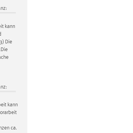
nz:
it
kann
d
3) Die
1Die
ache
nz:
eit
kann
orarbeit
nzen ca.