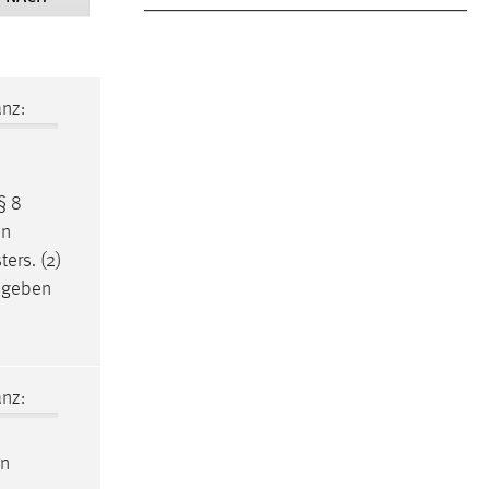
nz:
§ 8
en
ers. (2)
gegeben
nz:
n