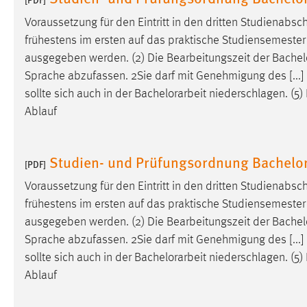
Cookie Laufzeit:
MibewSessionID, mibew-chat-frame-
Voraussetzung für den Eintritt in den dritten Studienabschni
style-5e9dbeb1811c0446 =
frühestens im ersten auf das praktische Studiensemester
Sitzungslaufzeit, mibew_locale = 3
ausgegeben werden. (2) Die Bearbeitungszeit der
Bachel
Jahre, MIBEW_UserID = 1 Jahr
Sprache abzufassen. 2Sie darf mit Genehmigung des [...]
sollte sich auch in der
Bachelorarbeit
niederschlagen. (5) 
Login
Ablauf
Name:
fe_user, be_user, be_lastLoginProvider
Zweck:
Dieser Cookie ist notwendig um sich an
Studien- und Prüfungsordnung Bachelor
[PDF]
der Website einloggen zu können.
Voraussetzung für den Eintritt in den dritten Studienabschni
Cookie Laufzeit:
24 Stunden
frühestens im ersten auf das praktische Studiensemester
ausgegeben werden. (2) Die Bearbeitungszeit der
Bachel
Sprache abzufassen. 2Sie darf mit Genehmigung des [...]
STATISTIK
sollte sich auch in der
Bachelorarbeit
niederschlagen. (5) 
Statistik Cookies erfassen Informationen anonym.
Ablauf
Diese Informationen helfen uns zu verstehen, wie
unsere Besucher unsere Website nutzen.