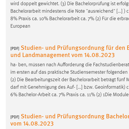
wird doppelt gewichtet. (3) Die Bachelorprüfung ist erfo
externen Medien Cookies gesetzt.
Bachelorarbeit
mindestens die Note "ausreichend" [...] 
8% Praxis ca. 10%
Bachelorarbeit
ca. 7% (2) Für die erb
YouTube
European
Vimeo
Studien- und Prüfungsordnung für den 
[PDF]
und Landmanagement vom 14.08.2023
ha- ben, müssen nach Aufforderung die Fachstudienbera
im ersten auf das praktische Studiensemester folgenden
(2) Die Bearbeitungszeit der
Bachelorarbeit
beträgt fünf 
darf mit Genehmigung des Auf- [...] bzw. Geoinformatik
6%
Bachelor-Arbeit
ca. 7% Praxis ca. 11% (2) 1Die Module
Studien- und Prüfungsordnung Bachelo
[PDF]
vom 14.08.2023