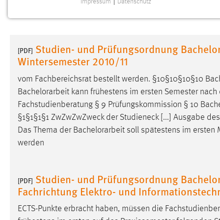
Impressum
|
Datenschutz
NOTWENDIGE COOKIES
Notwendige Cookies ermöglichen grundlegende
Funktionen und sind für die einwandfreie Funktion der
Studien- und Prüfungsordnung Bachelor
Website erforderlich.
[PDF]
Wintersemester 2010/11
Einverständnis
vom Fachbereichsrat bestellt werden. §10§10§10§10
Bach
Bachelorarbeit
kann frühestens im ersten Semester nach d
Name:
cookie_consent
Fachstudienberatung § 9 Prüfungskommission § 10
Bache
Zweck:
Dieser Cookie speichert die
§1§1§1§1 ZwZwZwZweck der Studieneck [...] Ausgabe des T
ausgewählten Einverständnis-Optionen
Das Thema der
Bachelorarbeit
soll spätestens im erste
des Benutzers
werden
Cookie Laufzeit:
1 Jahr
Studien- und Prüfungsordnung Bachelor
Performance
[PDF]
Fachrichtung Elektro- und Informationstec
Name:
staticfilecache
ECTS-Punkte erbracht haben, müssen die Fachstudienber
Zweck:
Für performante Seitenauslieferung wird