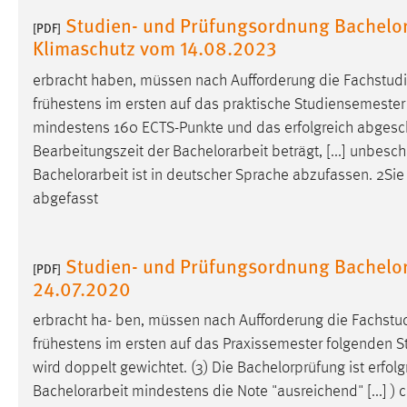
Studien- und Prüfungsordnung Bachelor 
[PDF]
Matomo
Klimaschutz vom 14.08.2023
Name:
_pk_ref, _pk_cvar, _pk_id, _pk_ses
erbracht haben, müssen nach Aufforderung die Fachstud
frühestens im ersten auf das praktische Studiensemester
Zweck:
Zugriffsstatistik
mindestens 160 ECTS-Punkte und das erfolgreich abgesch
Cookie Laufzeit:
Max. 13 Monate
Bearbeitungszeit der
Bachelorarbeit
beträgt, [...] unbes
Bachelorarbeit
ist in deutscher Sprache abzufassen. 2Sie
abgefasst
MARKETING
Marketing Cookies werden von Drittanbietern
Studien- und Prüfungsordnung Bachelor 
[PDF]
verwendet, um personalisierte Werbung anzuzeigen.
24.07.2020
Sie tun dies, indem sie Besucher über Websites
hinweg verfolgen.
erbracht ha- ben, müssen nach Aufforderung die Fachstu
frühestens im ersten auf das Praxissemester folgenden S
Google Ads
wird doppelt gewichtet. (3) Die Bachelorprüfung ist erfo
Name:
Bachelorarbeit
mindestens die Note "ausreichend" [...] 
_gcl_au