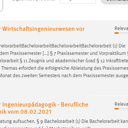
 Wirtschaftsingenieurwesen vor
Releva
elorarbeit
Bachelorarbeit
Bachelorarbeit
Bachelorarbeit
(1) Die
em Praxissemester [...] § 7 Praxissemester und Vorpraktikum 
lorarbeit
§ 11 Zeugnis und akademischer Grad § 12 Inkrafttret
hemas erfordert die erfolgreiche Ableistung des Praxissemest
n Monat des zweiten Semesters nach dem Praxissemester aus
 Ingenieurpädagogik - Berufliche
Releva
hnik vom 08.02.2021
atung aufsuchen. § 9
Bachelorarbeit
(1) Die
Bachelorarbeit
kan