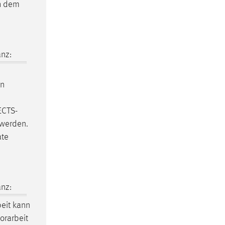
ch dem
nz:
n
ECTS-
 werden.
ate
nz:
eit
kann
orarbeit