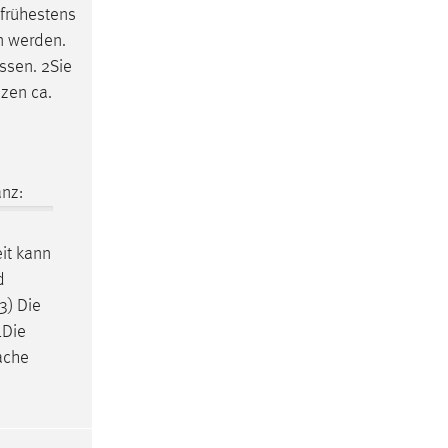
frühestens
n werden.
ssen. 2Sie
zen ca.
nz:
it
kann
d
3) Die
1Die
ache