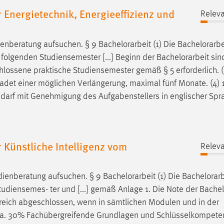
Energietechnik, Energieeffizienz und
Releva
ienberatung aufsuchen. § 9
Bachelorarbeit
(1) Die
Bachelorarbe
 folgenden Studiensemester [...] Beginn der
Bachelorarbeit
sin
lossene praktische Studiensemester gemäß § 5 erforderlich. (
chadet einer möglichen Verlängerung, maximal fünf Monate. (4) 
 darf mit Genehmigung des Aufgabenstellers in englischer Spr
Künstliche Intelligenz vom
Releva
dienberatung aufsuchen. § 9
Bachelorarbeit
(1) Die
Bachelorarb
tudiensemes- ter und [...] gemäß Anlage 1. Die Note der
Bachel
lgreich abgeschlossen, wenn in sämtlichen Modulen und in der
) ca. 30% Fachübergreifende Grundlagen und Schlüsselkompete