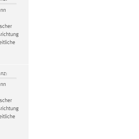
nn
tscher
srichtung
itliche
nz:
nn
tscher
srichtung
itliche