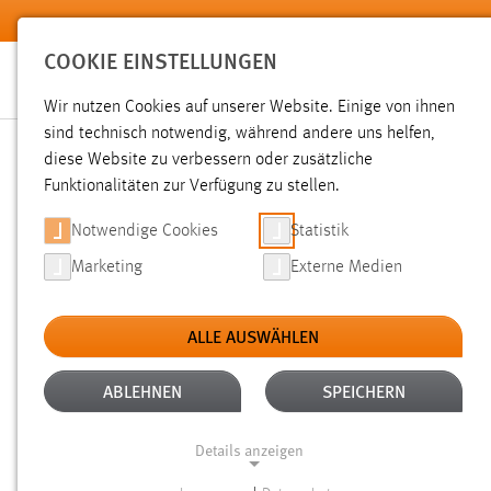
Zum Hauptinhalt springen
COOKIE EINSTELLUNGEN
Wir nutzen Cookies auf unserer Website. Einige von ihnen
sind technisch notwendig, während andere uns helfen,
diese Website zu verbessern oder zusätzliche
SUCHE
Funktionalitäten zur Verfügung zu stellen.
Notwendige Cookies
Statistik
Marketing
Externe Medien
ALLE AUSWÄHLEN
TYP: DATEIEN
ALTER: ÜBER EIN JAHR
Aktive Filter:
ABLEHNEN
SPEICHERN
Gesucht nach "bachelorarbeit".
Es wurden 395 Ergebnisse 
Details anzeigen