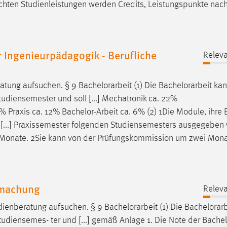
rachten Studienleistungen werden Credits, Leistungspunkte na
 Ingenieurpädagogik - Berufliche
Releva
atung aufsuchen. § 9
Bachelorarbeit
(1) Die
Bachelorarbeit
kan
udiensemester und soll [...] Mechatronik ca. 22%
2% Praxis ca. 12%
Bachelor-Arbeit
ca. 6% (2) 1Die Module, ihre 
n [...] Praxissemester folgenden Studiensemesters ausgegeben
 Monate. 2Sie kann von der Prüfungskommission um zwei Mon
tmachung
Releva
dienberatung aufsuchen. § 9
Bachelorarbeit
(1) Die
Bachelorarb
tudiensemes- ter und [...] gemäß Anlage 1. Die Note der
Bachel