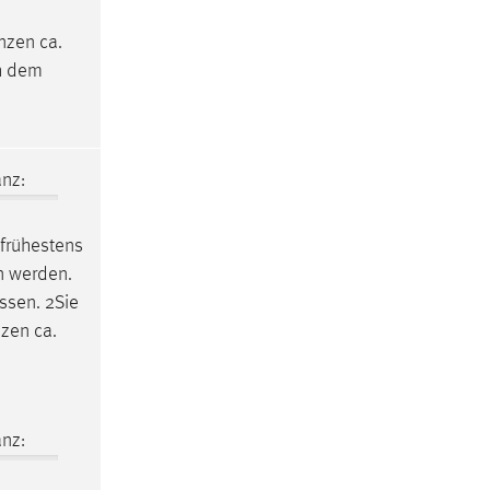
nzen ca.
ch dem
nz:
frühestens
n werden.
ssen. 2Sie
zen ca.
nz: