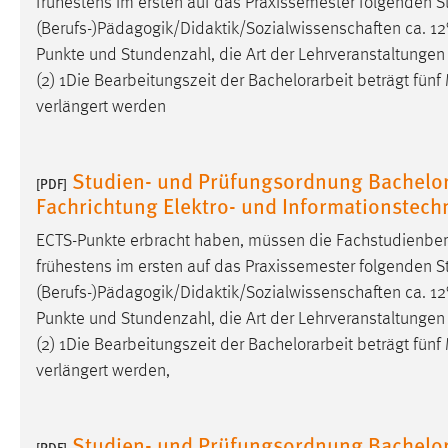
frühestens im ersten auf das Praxissemester folgenden S
in diesem Cookie gespeichert, ob man
(Berufs-)Pädagogik/Didaktik/Sozialwissenschaften ca. 1
eingeloggt ist.
Punkte und Stundenzahl, die Art der Lehrveranstaltunge
(2) 1Die Bearbeitungszeit der
Bachelorarbeit
beträgt fünf
Sprachpräferenz
verlängert werden
Name:
site-language-preference
Studien- und Prüfungsordnung Bachelor
Zweck:
Das Cookie speichert die gewählte
[PDF]
Sprache der Website.
Fachrichtung Elektro- und Informationstec
Cookie Laufzeit:
30 Tage
ECTS-Punkte erbracht haben, müssen die Fachstudienber
frühestens im ersten auf das Praxissemester folgenden St
Chat
(Berufs-)Pädagogik/Didaktik/Sozialwissenschaften ca. 1
Punkte und Stundenzahl, die Art der Lehrveranstaltunge
Name:
MibewSessionID, MIBEW_UserID,
(2) 1Die Bearbeitungszeit der
Bachelorarbeit
beträgt fünf
mibew_locale, mibew-chat-frame-style-
verlängert werden,
5e9dbeb1811c0446
Zweck:
Wird benötigt um die Chatfunktion
nutzen zu können.
Studien- und Prüfungsordnung Bachelor
[PDF]