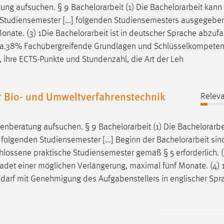
tung aufsuchen. § 9
Bachelorarbeit
(1) Die
Bachelorarbeit
kann 
 Studiensemester [...] folgenden Studiensemesters ausgegebe
Monate. (3) 1Die
Bachelorarbeit
ist in deutscher Sprache abzufa
) ca.38% Fachübergreifende Grundlagen und Schlüsselkompeten
, ihre ECTS-Punkte und Stundenzahl, die Art der Leh
 Bio- und Umweltverfahrenstechnik
Releva
ienberatung aufsuchen. § 9
Bachelorarbeit
(1) Die
Bachelorarbe
 folgenden Studiensemester [...] Beginn der
Bachelorarbeit
sin
lossene praktische Studiensemester gemäß § 5 erforderlich. (
chadet einer möglichen Verlängerung, maximal fünf Monate. (4) 
 darf mit Genehmigung des Aufgabenstellers in englischer Spr