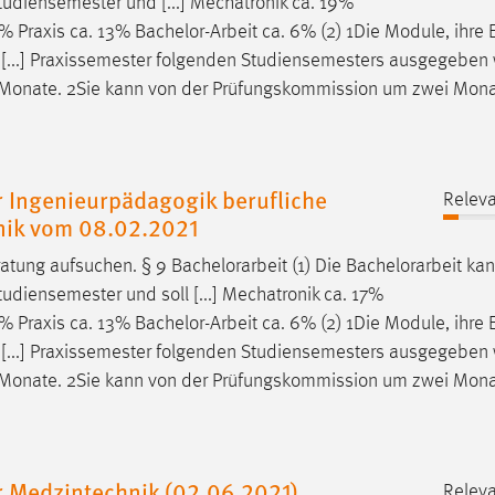
tudiensemester und [...] Mechatronik ca. 19%
2% Praxis ca. 13%
Bachelor-Arbeit
ca. 6% (2) 1Die Module, ihre 
n [...] Praxissemester folgenden Studiensemesters ausgegeben
 Monate. 2Sie kann von der Prüfungskommission um zwei Mon
 Ingenieurpädagogik berufliche
Releva
hnik vom 08.02.2021
atung aufsuchen. § 9
Bachelorarbeit
(1) Die
Bachelorarbeit
kan
udiensemester und soll [...] Mechatronik ca. 17%
2% Praxis ca. 13%
Bachelor-Arbeit
ca. 6% (2) 1Die Module, ihre 
n [...] Praxissemester folgenden Studiensemesters ausgegeben
 Monate. 2Sie kann von der Prüfungskommission um zwei Mon
 Medzintechnik (02.06.2021)
Releva