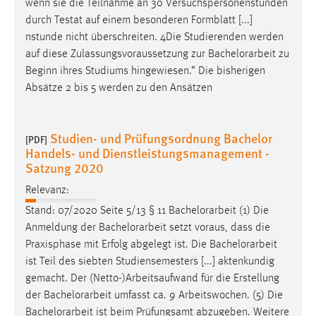
wenn sie die Teilnahme an 30 Versuchspersonenstunden
durch Testat auf einem besonderen Formblatt [...]
Cookie Laufzeit:
nstunde nicht überschreiten. 4Die Studierenden werden
Max. 13 Monate
auf diese Zulassungsvoraussetzung zur
Bachelorarbeit
zu
Beginn ihres Studiums hingewiesen.“ Die bisherigen
Absätze 2 bis 5 werden zu den Ansätzen
MARKETING
Marketing Cookies werden von Drittanbietern
Studien- und Prüfungsordnung Bachelor
verwendet, um personalisierte Werbung anzuzeigen.
[PDF]
Handels- und Dienstleistungsmanagement -
Sie tun dies, indem sie Besucher über Websites
Satzung 2020
hinweg verfolgen.
Relevanz:
Google Ads
Stand: 07/2020 Seite 5/13 § 11
Bachelorarbeit
(1) Die
Anmeldung der
Bachelorarbeit
setzt voraus, dass die
Name:
Praxisphase mit Erfolg abgelegt ist. Die
Bachelorarbeit
_gcl_au
ist Teil des siebten Studiensemesters [...] aktenkundig
Anbieter:
gemacht. Der (Netto-)Arbeitsaufwand für die Erstellung
Google Ireland Limited
der
Bachelorarbeit
umfasst ca. 9 Arbeitswochen. (5) Die
Bachelorarbeit
ist beim Prüfungsamt abzugeben. Weitere
Zweck: