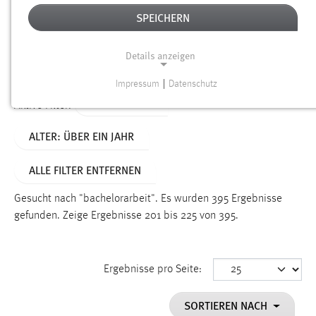
SPEICHERN
Alter
Details anzeigen
SUCHEN
Impressum
|
Datenschutz
NOTWENDIGE COOKIES
TYP: DATEIEN
Aktive Filter:
Notwendige Cookies ermöglichen grundlegende
ALTER: ÜBER EIN JAHR
Funktionen und sind für die einwandfreie Funktion der
Website erforderlich.
ALLE FILTER ENTFERNEN
Einverständnis
Gesucht nach "bachelorarbeit".
Es wurden 395 Ergebnisse
Name:
gefunden.
Zeige Ergebnisse 201 bis 225 von 395.
cookie_consent
Zweck:
Ergebnisse pro Seite:
Dieser Cookie speichert die ausgewählten Einverständnis-
Optionen des Benutzers
SORTIEREN NACH
Cookie Laufzeit: