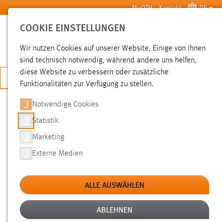
Zum Hauptinhalt springen
MyOTH
Kontakt
DE
COOKIE EINSTELLUNGEN
SUCHE
Wir nutzen Cookies auf unserer Website. Einige von ihnen
sind technisch notwendig, während andere uns helfen,
diese Website zu verbessern oder zusätzliche
JETZT BEWERBEN
Funktionalitäten zur Verfügung zu stellen.
Notwendige Cookies
SUCHE
Statistik
Marketing
FILTER
Externe Medien
Typ
ALLE AUSWÄHLEN
Erstellungsdatum
ABLEHNEN