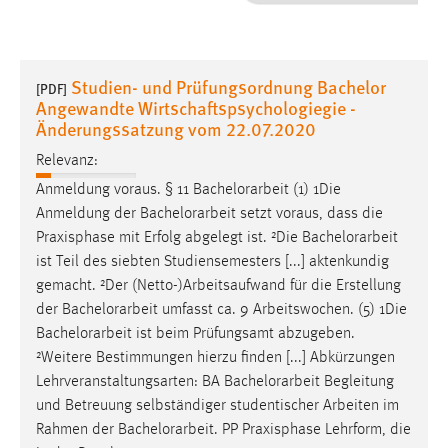
1 Jahr
Performance
Studien- und Prüfungsordnung Bachelor
[PDF]
Angewandte Wirtschaftspsychologiegie -
Name:
Änderungssatzung vom 22.07.2020
staticfilecache
Relevanz:
Zweck:
Anmeldung voraus. § 11
Bachelorarbeit
(1) 1Die
Für performante Seitenauslieferung wird in diesem Cookie
Anmeldung der
Bachelorarbeit
setzt voraus, dass die
gespeichert, ob man eingeloggt ist.
Praxisphase mit Erfolg abgelegt ist. ²Die
Bachelorarbeit
ist Teil des siebten Studiensemesters [...] aktenkundig
Sprachpräferenz
gemacht. ²Der (Netto-)Arbeitsaufwand für die Erstellung
der
Bachelorarbeit
umfasst ca. 9 Arbeitswochen. (5) 1Die
Name:
Bachelorarbeit
ist beim Prüfungsamt abzugeben.
site-language-preference
²Weitere Bestimmungen hierzu finden [...] Abkürzungen
Zweck:
Lehrveranstaltungsarten: BA
Bachelorarbeit
Begleitung
Das Cookie speichert die gewählte Sprache der Website.
und Betreuung selbständiger studentischer Arbeiten im
Rahmen der
Bachelorarbeit
. PP Praxisphase Lehrform, die
Cookie Laufzeit: