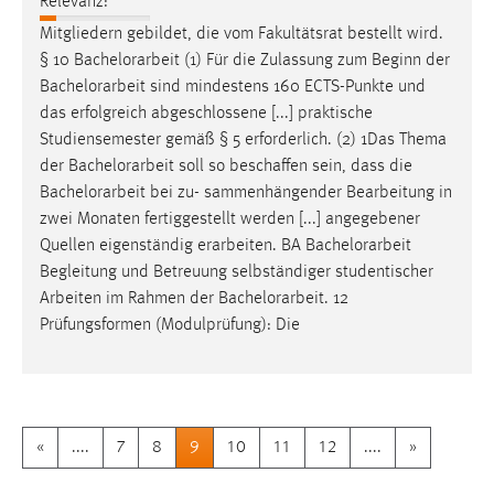
Relevanz:
Mitgliedern gebildet, die vom Fakultätsrat bestellt wird.
§ 10
Bachelorarbeit
(1) Für die Zulassung zum Beginn der
Bachelorarbeit
sind mindestens 160 ECTS-Punkte und
das erfolgreich abgeschlossene [...] praktische
Studiensemester gemäß § 5 erforderlich. (2) 1Das Thema
der
Bachelorarbeit
soll so beschaffen sein, dass die
Bachelorarbeit
bei zu- sammenhängender Bearbeitung in
zwei Monaten fertiggestellt werden [...] angegebener
Quellen eigenständig erarbeiten. BA
Bachelorarbeit
Begleitung und Betreuung selbständiger studentischer
Arbeiten im Rahmen der
Bachelorarbeit
. 12
Prüfungsformen (Modulprüfung): Die
«
....
7
8
9
10
11
12
....
»