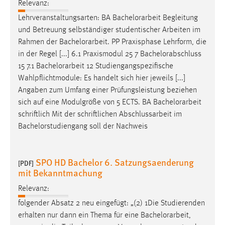
Relevanz:
Zweck:
Lehrveranstaltungsarten: BA
Bachelorarbeit
Begleitung
Dieser Cookie ist notwendig um sich an der Website
und Betreuung selbständiger studentischer Arbeiten im
einloggen zu können.
Rahmen der
Bachelorarbeit
. PP Praxisphase Lehrform, die
Cookie Laufzeit:
in der Regel [...] 6.1 Praxismodul 25 7 Bachelorabschluss
24 Stunden
15 7.1
Bachelorarbeit
12 Studiengangspezifische
Wahlpflichtmodule: Es handelt sich hier jeweils [...]
Angaben zum Umfang einer Prüfungsleistung beziehen
STATISTIK
sich auf eine Modulgröße von 5 ECTS. BA
Bachelorarbeit
schriftlich Mit der schriftlichen Abschlussarbeit im
Statistik Cookies erfassen Informationen anonym.
Bachelorstudiengang soll der Nachweis
Diese Informationen helfen uns zu verstehen, wie
unsere Besucher unsere Website nutzen.
SPO HD Bachelor 6. Satzungsaenderung
[PDF]
Matomo
mit Bekanntmachung
Name:
Relevanz:
_pk_ref, _pk_cvar, _pk_id, _pk_ses
folgender Absatz 2 neu eingefügt: „(2) 1Die Studierenden
Zweck:
erhalten nur dann ein Thema für eine
Bachelorarbeit
,
Zugriffsstatistik