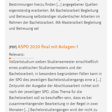
Bestimmungen hierzu finden [...] angegebener Quellen
Conversion-Tracking
eigenständig erarbeiten. BA
Bachelorarbeit
Begleitung
Cookie Laufzeit:
und Betreuung selbständiger studentischer Arbeiten im
3 Monate
Rahmen der
Bachelorarbeit
. MA Masterarbeit Begleitung
und Betreuung sel
Facebook Pixel
Name:
ASPO 2020 final mit Anlagen-1
[PDF]
_fbp
Relevanz:
Anbieter:
Vollzeitstudium sieben Studiensemester einschließlich
Facebook
eines praktischen Studiensemesters und der
Zweck:
Bachelorarbeit
; in besonders begründeten Fällen kann in
Conversion-Tracking
der SPO des jeweiligen Bachelorstudiengangs eine a [...]
Zeitpunkt der Ausgabe der Abschlussarbeit richtet sich
Cookie Laufzeit:
nach der jeweiligen SPO. 2Das Thema für die
3 Monate
Bachelorarbeit
soll so beschaffen sein, dass es bei
zusammenhängender Bearbeitung in der Regel in zwei
Monaten [...] Bachelorstudiengängen wird der nicht zu