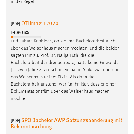
in der Regel
30 Tage
Chat
OTHmag 1 2020
[PDF]
Name:
Relevanz:
MibewSessionID, MIBEW_UserID, mibew_locale, mibew-
und Fabian Knobloch, ob sie ihre
Bachelorarbeit
auch
chat-frame-style-5e9dbeb1811c0446
über das Waisenhaus machen möchten, und die beiden
Zweck:
sagten ihm zu. Prof. Dr. Nailja Luth, die die
Wird benötigt um die Chatfunktion nutzen zu können.
Bachelorarbeit
der drei betreute, hatte keine Einwände
[...] zwei Jahre zuvor schon einmal in Afrika war und dort
Cookie Laufzeit:
das Waisenhaus unterstützte. Als dann die
MibewSessionID, mibew-chat-frame-style-
Bachelorarbeit
anstand, war für ihn klar, dass er einen
5e9dbeb1811c0446 = Sitzungslaufzeit, mibew_locale = 3
Dokumentationsfilm über das Waisenhaus machen
Jahre, MIBEW_UserID = 1 Jahr
möchte
Login
SPO Bachelor AWP Satzungsaenderung mit
[PDF]
Name:
Bekanntmachung
fe_user, be_user, be_lastLoginProvider