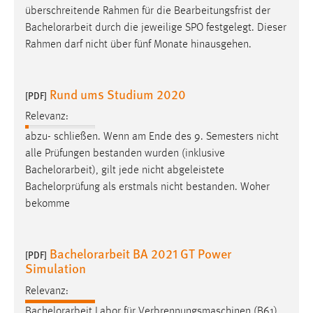
EXTERNE MEDIEN
überschreitende Rahmen für die Bearbeitungsfrist der
Bachelorarbeit
durch die jeweilige SPO festgelegt. Dieser
Um Inhalte von Videoplattformen und Social Media
Rahmen darf nicht über fünf Monate hinausgehen.
Plattformen anzeigen zu können, werden von diesen
externen Medien Cookies gesetzt.
Rund ums Studium 2020
YouTube
[PDF]
Relevanz:
Vimeo
abzu- schließen. Wenn am Ende des 9. Semesters nicht
alle Prüfungen bestanden wurden (inklusive
Bachelorarbeit
), gilt jede nicht abgeleistete
Bachelorprüfung als erstmals nicht bestanden. Woher
bekomme
Bachelorarbeit BA 2021 GT Power
[PDF]
Simulation
Relevanz:
Bachelorarbeit
Labor für Verbrennungsmaschinen (B61)