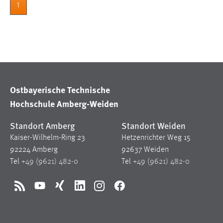
1
in diesem Cookie gespeichert, ob man
eingeloggt ist.
Sprachpräferenz
Name:
site-language-preference
Zweck:
Ostbayerische Technische
Das Cookie speichert die gewählte
Sprache der Website.
Hochschule Amberg-Weiden
Cookie Laufzeit:
30 Tage
Standort Amberg
Standort Weiden
Kaiser-Wilhelm-Ring 23
Hetzenrichter Weg 15
Chat
92224 Amberg
92637 Weiden
Tel
+49 (9621) 482-0
Tel
+49 (9621) 482-0
Name:
MibewSessionID, MIBEW_UserID,
mibew_locale, mibew-chat-frame-style-
5e9dbeb1811c0446
RSS
YouTube
Xing
LinkedIn
Instagram
Facebook
Zweck:
Wird benötigt um die Chatfunktion
nutzen zu können.