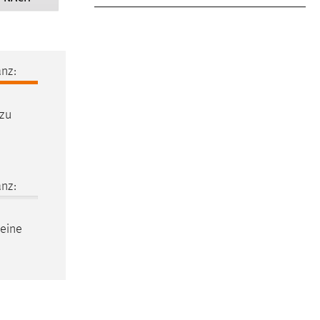
nz:
 zu
nz:
 eine