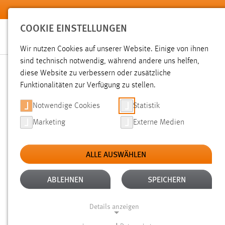
Zum Hauptinhalt springen
COOKIE EINSTELLUNGEN
Wir nutzen Cookies auf unserer Website. Einige von ihnen
sind technisch notwendig, während andere uns helfen,
diese Website zu verbessern oder zusätzliche
SUCHE
Funktionalitäten zur Verfügung zu stellen.
Notwendige Cookies
Statistik
Marketing
Externe Medien
ALLE AUSWÄHLEN
TYP: TX_OTHAWORGANIZATION_DOMAIN_MOD
Aktive Filter:
ABLEHNEN
SPEICHERN
Gesucht nach "bachelorarbeit".
Es wurden 2 Ergebnisse ge
Details anzeigen