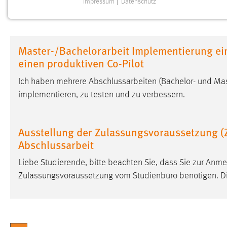
Impressum
|
Datenschutz
NOTWENDIGE COOKIES
Notwendige Cookies ermöglichen grundlegende
Funktionen und sind für die einwandfreie Funktion der
Master-/Bachelorarbeit Implementierung ei
Website erforderlich.
einen produktiven Co-Pilot
Einverständnis
Ich haben mehrere Abschlussarbeiten (Bachelor- und Ma
implementieren, zu testen und zu verbessern.
Name:
cookie_consent
Zweck:
Dieser Cookie speichert die
ausgewählten Einverständnis-Optionen
Ausstellung der Zulassungsvoraussetzung (
des Benutzers
Abschlussarbeit
Cookie Laufzeit:
1 Jahr
Liebe Studierende, bitte beachten Sie, dass Sie zur Anme
Zulassungsvoraussetzung vom Studienbüro benötigen. D
Performance
Name:
staticfilecache
Zweck:
Für performante Seitenauslieferung wird