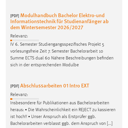
30 Tage
Modulhandbuch Bachelor Elektro-und
[PDF]
Chat
Informationstechnik für Studienanfänger ab
dem Wintersemester 2026/2027
Name:
MibewSessionID, MIBEW_UserID, mibew_locale, mibew-
Relevanz:
chat-frame-style-5e9dbeb1811c0446
IV 6. Semester Studiengangsspezifisches Projekt 5
vorlesungsfreie Zeit 7. Semester
Bachelorarbeit
10
Zweck:
Summe ECTS dual 60 Nähere Beschreibungen befinden
Wird benötigt um die Chatfunktion nutzen zu können.
sich in der entsprechenden Modulbe
Cookie Laufzeit:
MibewSessionID, mibew-chat-frame-style-
5e9dbeb1811c0446 = Sitzungslaufzeit, mibew_locale = 3
Abschlussarbeiten 01 Intro EXT
[PDF]
Jahre, MIBEW_UserID = 1 Jahr
Relevanz:
Insbesondere für Publikationen aus
Bachelorarbeiten
Login
heraus: ▪ Die Wahrscheinlichkeit ein REJECT zu kassieren
Name:
ist hoch!! ▪ Unser Anspruch als Erstprüfer ggb.
fe_user, be_user, be_lastLoginProvider
Bachelorarbeiten
verblasst ggb. dem Anspruch von [...]