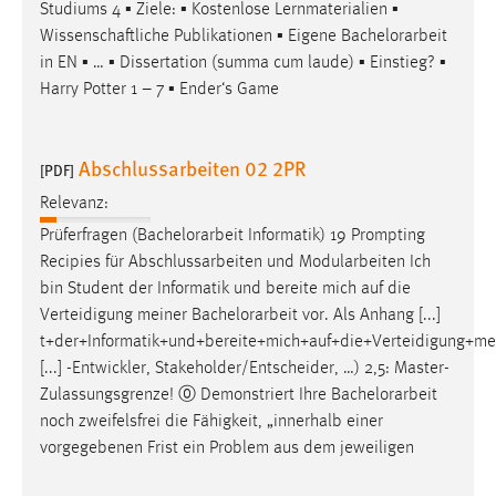
Studiums 4 ▪ Ziele: ▪ Kostenlose Lernmaterialien ▪
Zweck:
Wissenschaftliche Publikationen ▪ Eigene
Bachelorarbeit
Dieser Cookie ist notwendig um sich an der Website
in EN ▪ … ▪ Dissertation (summa cum laude) ▪ Einstieg? ▪
einloggen zu können.
Harry Potter 1 – 7 ▪ Ender‘s Game
Cookie Laufzeit:
24 Stunden
Abschlussarbeiten 02 2PR
[PDF]
Relevanz:
STATISTIK
Prüferfragen (
Bachelorarbeit
Informatik) 19 Prompting
Statistik Cookies erfassen Informationen anonym.
Recipies für Abschlussarbeiten und Modularbeiten Ich
Diese Informationen helfen uns zu verstehen, wie
bin Student der Informatik und bereite mich auf die
unsere Besucher unsere Website nutzen.
Verteidigung meiner
Bachelorarbeit
vor. Als Anhang [...]
t+der+Informatik+und+bereite+mich+auf+die+Verteidigung+me
Matomo
[...] -Entwickler, Stakeholder/Entscheider, …) 2,5: Master-
Zulassungsgrenze! ⓪ Demonstriert Ihre
Bachelorarbeit
Name:
noch zweifelsfrei die Fähigkeit, „innerhalb einer
_pk_ref, _pk_cvar, _pk_id, _pk_ses
vorgegebenen Frist ein Problem aus dem jeweiligen
Zweck:
Zugriffsstatistik