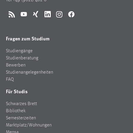
Tel
+49 (9621) 482-0
EXTERNE MEDIEN
Um Inhalte von Videoplattformen und Social Media
RSS
YouTube
Xing
LinkedIn
Instagram
Facebook
Plattformen anzeigen zu können, werden von diesen
externen Medien Cookies gesetzt.
Fragen zum Studium
YouTube
Studiengänge
Vimeo
Studienberatung
Bewerben
Studienangelegenheiten
FAQ
Für Studis
Schwarzes Brett
Bibliothek
Semesterzeiten
Marktplatz/Wohnungen
Mensa