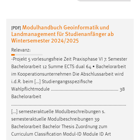
1 Jahr
Performance
Modulhandbuch Geoinformatik und
[PDF]
Landmanagement für Studienanfänger ab
Name:
Wintersemester 2024/2025
staticfilecache
Relevanz:
Zweck:
-Projekt 5 vorlesungsfreie Zeit Praxisphase VI 7. Semester
Für performante Seitenauslieferung wird in diesem Cookie
Bachelorarbeit
12 Summe ECTS dual 64 •
Bachelorarbeit
gespeichert, ob man eingeloggt ist.
im Kooperationsunternehmen Die Abschlussarbeit wird
i.d.R. beim [...] Studiengangsspezifische
Sprachpräferenz
Wahlpflichtmodule ...................................................... 38
Bachelorarbeit
Name:
............................................................................................
site-language-preference
[...] semesteraktuelle Modulbeschreibungen s.
Zweck:
semesteraktuelle Modulbeschreibungen 39
Das Cookie speichert die gewählte Sprache der Website.
Bachelorarbeit
Bachelor Thesis Zuordnung zum
Curriculum Classification Modul-ID Module ID Art
Cookie Laufzeit: