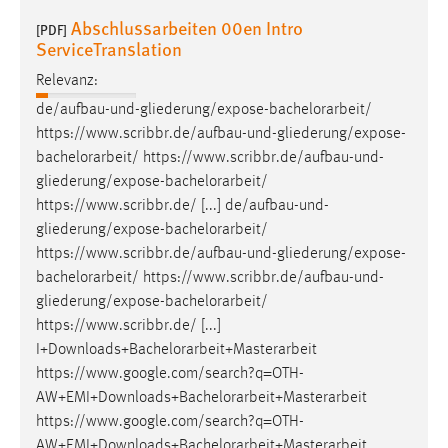
Abschlussarbeiten 00en Intro
[PDF]
Cookie Laufzeit:
ServiceTranslation
Max. 13 Monate
Relevanz:
de/aufbau-und-gliederung/expose-
bachelorarbeit
/
https://www.scribbr.de/aufbau-und-gliederung/expose-
MARKETING
bachelorarbeit
/ https://www.scribbr.de/aufbau-und-
Marketing Cookies werden von Drittanbietern
gliederung/expose-
bachelorarbeit
/
verwendet, um personalisierte Werbung anzuzeigen.
https://www.scribbr.de/ [...] de/aufbau-und-
Sie tun dies, indem sie Besucher über Websites
gliederung/expose-
bachelorarbeit
/
hinweg verfolgen.
https://www.scribbr.de/aufbau-und-gliederung/expose-
bachelorarbeit
/ https://www.scribbr.de/aufbau-und-
Google Ads
gliederung/expose-
bachelorarbeit
/
https://www.scribbr.de/ [...]
Name:
I+Downloads+
Bachelorarbeit
+Masterarbeit
_gcl_au
https://www.google.com/search?q=OTH-
Anbieter:
AW+EMI+Downloads+
Bachelorarbeit
+Masterarbeit
Google Ireland Limited
https://www.google.com/search?q=OTH-
Zweck:
AW+EMI+Downloads+
Bachelorarbeit
+Masterarbeit