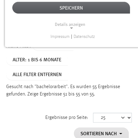
SPEICHERN
Alter
Details anzeigen
SUCHEN
Impressum
|
Datenschutz
NOTWENDIGE COOKIES
TYP: DATEIEN
Aktive Filter:
Notwendige Cookies ermöglichen grundlegende
ALTER: 1 BIS 6 MONATE
Funktionen und sind für die einwandfreie Funktion der
Website erforderlich.
ALLE FILTER ENTFERNEN
Einverständnis
Gesucht nach "bachelorarbeit".
Es wurden 55 Ergebnisse
Name:
gefunden.
Zeige Ergebnisse 51 bis 55 von 55.
cookie_consent
Zweck:
Ergebnisse pro Seite:
Dieser Cookie speichert die ausgewählten Einverständnis-
Optionen des Benutzers
SORTIEREN NACH
Cookie Laufzeit: