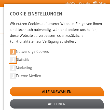
Zum Hauptinhalt springen
MyOTH
Kontakt
DE
COOKIE EINSTELLUNGEN
SUCHE
Wir nutzen Cookies auf unserer Website. Einige von ihnen
sind technisch notwendig, während andere uns helfen,
diese Website zu verbessern oder zusätzliche
JETZT BEWERBEN
Funktionalitäten zur Verfügung zu stellen.
Notwendige Cookies
SUCHE
Statistik
Marketing
FILTER
Externe Medien
Typ
ALLE AUSWÄHLEN
Erstellungsdatum
ABLEHNEN