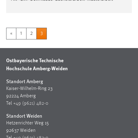
Conversion-Tracking
Cookie Laufzeit:
3 Monate
«
1
2
3
Facebook Pixel
Name:
Ostbayerische Technische
_fbp
Hochschule Amberg-Weiden
Anbieter:
Facebook
Standort Amberg
Kaiser-Wilhelm-Ring 23
Zweck:
92224 Amberg
Conversion-Tracking
Tel
+49 (9621) 482-0
Cookie Laufzeit:
Standort Weiden
3 Monate
Hetzenrichter Weg 15
92637 Weiden