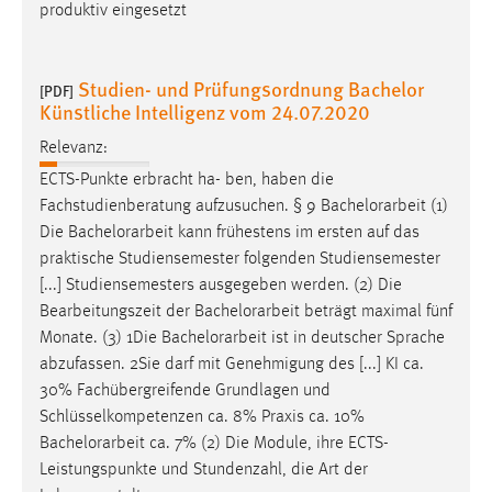
produktiv eingesetzt
Conversion-Tracking
Cookie Laufzeit:
Studien- und Prüfungsordnung Bachelor
3 Monate
[PDF]
Künstliche Intelligenz vom 24.07.2020
Relevanz:
Facebook Pixel
ECTS-Punkte erbracht ha- ben, haben die
Name:
Fachstudienberatung aufzusuchen. § 9
Bachelorarbeit
(1)
_fbp
Die
Bachelorarbeit
kann frühestens im ersten auf das
praktische Studiensemester folgenden Studiensemester
Anbieter:
Facebook
[...] Studiensemesters ausgegeben werden. (2) Die
Bearbeitungszeit der
Bachelorarbeit
beträgt maximal fünf
Zweck:
Monate. (3) 1Die
Bachelorarbeit
ist in deutscher Sprache
Conversion-Tracking
abzufassen. 2Sie darf mit Genehmigung des [...] KI ca.
Cookie Laufzeit:
30% Fachübergreifende Grundlagen und
3 Monate
Schlüsselkompetenzen ca. 8% Praxis ca. 10%
Bachelorarbeit
ca. 7% (2) Die Module, ihre ECTS-
Leistungspunkte und Stundenzahl, die Art der