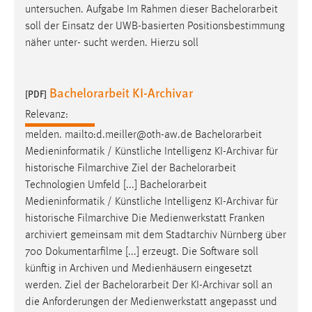
untersuchen. Aufgabe Im Rahmen dieser
Bachelorarbeit
Cookie Laufzeit:
soll der Einsatz der UWB-basierten Positionsbestimmung
Max. 13 Monate
näher unter- sucht werden. Hierzu soll
Bachelorarbeit KI-Archivar
[PDF]
MARKETING
Relevanz:
Marketing Cookies werden von Drittanbietern
verwendet, um personalisierte Werbung anzuzeigen.
melden. mailto:d.meiller@oth-aw.de
Bachelorarbeit
Sie tun dies, indem sie Besucher über Websites
Medieninformatik / Künstliche Intelligenz KI-Archivar für
hinweg verfolgen.
historische Filmarchive Ziel der
Bachelorarbeit
Technologien Umfeld [...]
Bachelorarbeit
Google Ads
Medieninformatik / Künstliche Intelligenz KI-Archivar für
historische Filmarchive Die Medienwerkstatt Franken
Name:
archiviert gemeinsam mit dem Stadtarchiv Nürnberg über
_gcl_au
700 Dokumentarfilme [...] erzeugt. Die Software soll
künftig in Archiven und Medienhäusern eingesetzt
Anbieter:
Google Ireland Limited
werden. Ziel der
Bachelorarbeit
Der KI-Archivar soll an
die Anforderungen der Medienwerkstatt angepasst und
Zweck: