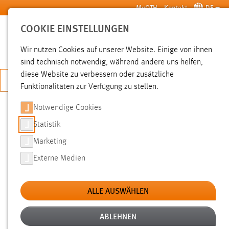
Zum Hauptinhalt springen
MyOTH
Kontakt
DE
COOKIE EINSTELLUNGEN
SUCHE
Wir nutzen Cookies auf unserer Website. Einige von ihnen
sind technisch notwendig, während andere uns helfen,
diese Website zu verbessern oder zusätzliche
JETZT BEWERBEN
Funktionalitäten zur Verfügung zu stellen.
Notwendige Cookies
SUCHE
Statistik
Marketing
FILTER
Externe Medien
Typ
ALLE AUSWÄHLEN
Erstellungsdatum
ABLEHNEN