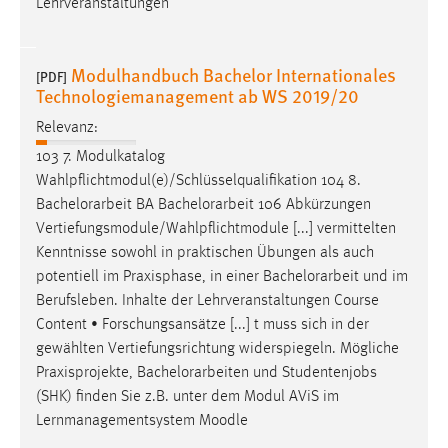
Lehrveranstaltungen
EXTERNE MEDIEN
Um Inhalte von Videoplattformen und Social Media
Plattformen anzeigen zu können, werden von diesen
Modulhandbuch Bachelor Internationales
[PDF]
externen Medien Cookies gesetzt.
Technologiemanagement ab WS 2019/20
Relevanz:
YouTube
103 7. Modulkatalog
Wahlpflichtmodul(e)/Schlüsselqualifikation 104 8.
Vimeo
Bachelorarbeit
BA
Bachelorarbeit
106 Abkürzungen
Vertiefungsmodule/Wahlpflichtmodule [...] vermittelten
Kenntnisse sowohl in praktischen Übungen als auch
potentiell im Praxisphase, in einer
Bachelorarbeit
und im
Berufsleben. Inhalte der Lehrveranstaltungen Course
Content • Forschungsansätze [...] t muss sich in der
gewählten Vertiefungsrichtung widerspiegeln. Mögliche
Praxisprojekte,
Bachelorarbeiten
und Studentenjobs
(SHK) finden Sie z.B. unter dem Modul AViS im
Lernmanagementsystem Moodle