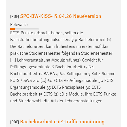
30 Tage
SPO-BW-KISS-15.04.26 NeueVersion
[PDF]
Chat
Relevanz:
Name:
ECTS-Punkte erbracht haben, sollen die
MibewSessionID, MIBEW_UserID, mibew_locale, mibew-
Fachstudienberatung aufsuchen. § 9
Bachelorarbeit
(1)
chat-frame-style-5e9dbeb1811c0446
Die
Bachelorarbeit
kann frühestens im ersten auf das
Zweck:
prak!sche Studiensemester folgenden Studiensemester
Wird benötigt um die Chatfunktion nutzen zu können.
[...] Lehrveranstaltung Modulprüfung2) Gewicht für
Prüfungs- gesamtnote 6
Bachelorarbeit
15 6.1
Cookie Laufzeit:
Bachelorarbeit
12 BA BA 4 6.2 Kolloquium 3 Kol 4 Summe
MibewSessionID, mibew-chat-frame-style-
ECTS / SWS 210 [...] 60 ECTS Ver!efungsmodule 30 ECTS
5e9dbeb1811c0446 = Sitzungslaufzeit, mibew_locale = 3
Jahre, MIBEW_UserID = 1 Jahr
Ergänzungsmodule 35 ECTS Praxisphase 30 ECTS
Bachelorarbeit
15 ECTS (2) 1Die Module, ihre ECTS-Punkte
und Stundenzahl, die Art der Lehrveranstaltungen
Login
Name:
Bachelorarbeit c-its-traffic-monitoring
fe_user, be_user, be_lastLoginProvider
[PDF]