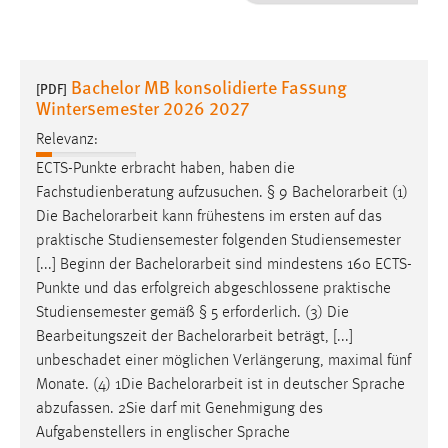
1 Jahr
Performance
Bachelor MB konsolidierte Fassung
[PDF]
Wintersemester 2026 2027
Name:
staticfilecache
Relevanz:
ECTS-Punkte erbracht haben, haben die
Zweck:
Fachstudienberatung aufzusuchen. § 9
Bachelorarbeit
(1)
Für performante Seitenauslieferung wird in diesem Cookie
Die
Bachelorarbeit
kann frühestens im ersten auf das
gespeichert, ob man eingeloggt ist.
praktische Studiensemester folgenden Studiensemester
[...] Beginn der
Bachelorarbeit
sind mindestens 160 ECTS-
Sprachpräferenz
Punkte und das erfolgreich abgeschlossene praktische
Studiensemester gemäß § 5 erforderlich. (3) Die
Name:
Bearbeitungszeit der
Bachelorarbeit
beträgt, [...]
site-language-preference
unbeschadet einer möglichen Verlängerung, maximal fünf
Zweck:
Monate. (4) 1Die
Bachelorarbeit
ist in deutscher Sprache
Das Cookie speichert die gewählte Sprache der Website.
abzufassen. 2Sie darf mit Genehmigung des
Cookie Laufzeit:
Aufgabenstellers in englischer Sprache