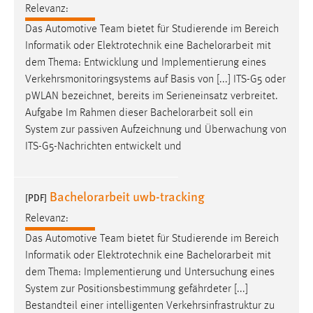
Relevanz:
Zweck:
Dieser Cookie ist notwendig um sich an der Website
Das Automotive Team bietet für Studierende im Bereich
einloggen zu können.
Informatik oder Elektrotechnik eine
Bachelorarbeit
mit
dem Thema: Entwicklung und Implementierung eines
Cookie Laufzeit:
Verkehrsmonitoringsystems auf Basis von [...] ITS-G5 oder
24 Stunden
pWLAN bezeichnet, bereits im Serieneinsatz verbreitet.
Aufgabe Im Rahmen dieser
Bachelorarbeit
soll ein
System zur passiven Aufzeichnung und Überwachung von
STATISTIK
ITS-G5-Nachrichten entwickelt und
Statistik Cookies erfassen Informationen anonym.
Diese Informationen helfen uns zu verstehen, wie
Bachelorarbeit uwb-tracking
unsere Besucher unsere Website nutzen.
[PDF]
Relevanz:
Matomo
Das Automotive Team bietet für Studierende im Bereich
Name:
Informatik oder Elektrotechnik eine
Bachelorarbeit
mit
_pk_ref, _pk_cvar, _pk_id, _pk_ses
dem Thema: Implementierung und Untersuchung eines
System zur Positionsbestimmung gefährdeter [...]
Zweck:
Bestandteil einer intelligenten Verkehrsinfrastruktur zu
Zugriffsstatistik