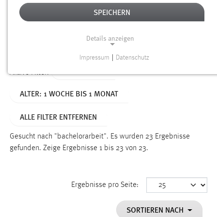
SPEICHERN
Alter
Details anzeigen
SUCHEN
Impressum
|
Datenschutz
NOTWENDIGE COOKIES
TYP: DATEIEN
Aktive Filter:
Notwendige Cookies ermöglichen grundlegende
ALTER: 1 WOCHE BIS 1 MONAT
Funktionen und sind für die einwandfreie Funktion der
Website erforderlich.
ALLE FILTER ENTFERNEN
Einverständnis
Gesucht nach "bachelorarbeit".
Es wurden 23 Ergebnisse
Name:
gefunden.
Zeige Ergebnisse 1 bis 23 von 23.
cookie_consent
Zweck:
Ergebnisse pro Seite:
Dieser Cookie speichert die ausgewählten Einverständnis-
Optionen des Benutzers
SORTIEREN NACH
Cookie Laufzeit: