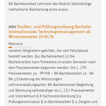
BA
Bachelorarbeit
Lehrziele des Moduls Selbständige
methodische Bearbeitung eines praxis
Studien- und Prüfungsordnung Bachelor
[PDF]
Internationales Technologiemanagement ab
Wintersemester 2018/19
Relevanz:
weiteren Mitgliedern gebildet, die vom Fakultätsrat
bestellt werden. §10
Bachelorarbeit
(1) Die
Bachelorarbeit
kann frühestens im ersten Semester nach
dem Praxissemester begonnen werden. Die [...] PS
Praxissemester 30 - PP PrB – BA
Bachelorarbeit
10 - BA
BA 3 Erläuterung der Abkürzungen:
Lehrveranstaltungsarten: BA
Bachelorarbeit
Begleitung
und Betreuung selbständiger stu [...] § 7 Praxissemester
und Vorpraktikum § 8 Fachstudienberatung § 9
Prüfungskommission § 10
Bachelorarbeit
§ 11 Zeugnis und