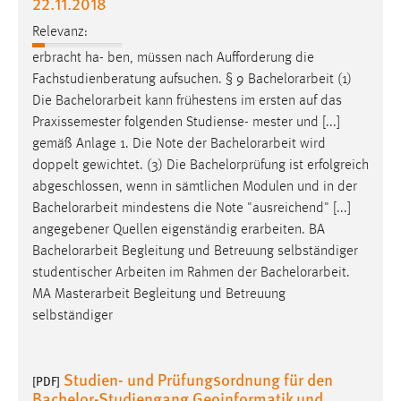
22.11.2018
Relevanz:
erbracht ha- ben, müssen nach Aufforderung die
Fachstudienberatung aufsuchen. § 9
Bachelorarbeit
(1)
Die
Bachelorarbeit
kann frühestens im ersten auf das
Praxissemester folgenden Studiense- mester und [...]
gemäß Anlage 1. Die Note der
Bachelorarbeit
wird
doppelt gewichtet. (3) Die Bachelorprüfung ist erfolgreich
abgeschlossen, wenn in sämtlichen Modulen und in der
Bachelorarbeit
mindestens die Note "ausreichend" [...]
angegebener Quellen eigenständig erarbeiten. BA
Bachelorarbeit
Begleitung und Betreuung selbständiger
studentischer Arbeiten im Rahmen der
Bachelorarbeit
.
MA Masterarbeit Begleitung und Betreuung
selbständiger
Studien- und Prüfungsordnung für den
[PDF]
Bachelor-Studiengang Geoinformatik und