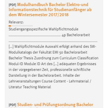
Modulhandbuch Bachelor Elektro-und
[PDF]
Conversion-Tracking
Informationstechnik für Studienanfänger ab
dem Wintersemester 2017/2018
Cookie Laufzeit:
3 Monate
Relevanz:
Studiengangsspezifische Wahlpflichtmodule
Facebook Pixel
...................................................... 49
Bachelorarbeit
............................................................................................
Name:
[...] Wahlpflichtmodule Auswahl erfolgt anhand des SW-
_fbp
Modulkatalogs der Fakultät EMI 50
Bachelorarbeit
Anbieter:
Bachelor Thesis Zuordnung zum Curriculum Classification
Facebook
Modul-ID Module ID Art des [...] adäquaten Ergebnisses
in der vorgegebenen Zeit, professionelle schriftliche
Zweck:
Darstellung in der
Bachelorarbeit
. Inhalte der
Conversion-Tracking
Lehrveranstaltungen Course Content - Lehrmaterial /
Cookie Laufzeit:
Literatur Teaching Material
3 Monate
Studien- und Prüfungsordnung Bachelor
[PDF]