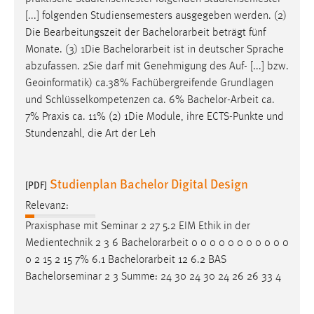
[...] folgenden Studiensemesters ausgegeben werden. (2)
Cookie Laufzeit:
Die Bearbeitungszeit der
Bachelorarbeit
beträgt fünf
Max. 13 Monate
Monate. (3) 1Die
Bachelorarbeit
ist in deutscher Sprache
abzufassen. 2Sie darf mit Genehmigung des Auf- [...] bzw.
Geoinformatik) ca.38% Fachübergreifende Grundlagen
MARKETING
und Schlüsselkompetenzen ca. 6%
Bachelor-Arbeit
ca.
7% Praxis ca. 11% (2) 1Die Module, ihre ECTS-Punkte und
Marketing Cookies werden von Drittanbietern
Stundenzahl, die Art der Leh
verwendet, um personalisierte Werbung anzuzeigen.
Sie tun dies, indem sie Besucher über Websites
hinweg verfolgen.
Studienplan Bachelor Digital Design
[PDF]
Google Ads
Relevanz:
Praxisphase mit Seminar 2 27 5.2 EIM Ethik in der
Name:
Medientechnik 2 3 6
Bachelorarbeit
0 0 0 0 0 0 0 0 0 0 0
_gcl_au
0 2 15 2 15 7% 6.1
Bachelorarbeit
12 6.2 BAS
Anbieter:
Bachelorseminar 2 3 Summe: 24 30 24 30 24 26 26 33 4
Google Ireland Limited
Zweck: