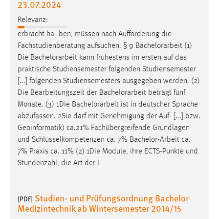
23.07.2024
Relevanz:
erbracht ha- ben, müssen nach Aufforderung die
Fachstudienberatung aufsuchen. § 9
Bachelorarbeit
(1)
Die
Bachelorarbeit
kann frühestens im ersten auf das
praktische Studiensemester folgenden Studiensemester
[...] folgenden Studiensemesters ausgegeben werden. (2)
Die Bearbeitungszeit der
Bachelorarbeit
beträgt fünf
Monate. (3) 1Die
Bachelorarbeit
ist in deutscher Sprache
abzufassen. 2Sie darf mit Genehmigung der Auf- [...] bzw.
Geoinformatik) ca.21% Fachübergreifende Grundlagen
und Schlüsselkompetenzen ca. 7%
Bachelor-Arbeit
ca.
7% Praxis ca. 11% (2) 1Die Module, ihre ECTS-Punkte und
Stundenzahl, die Art der L
Studien- und Prüfungsordnung Bachelor
[PDF]
Medizintechnik ab Wintersemester 2014/15