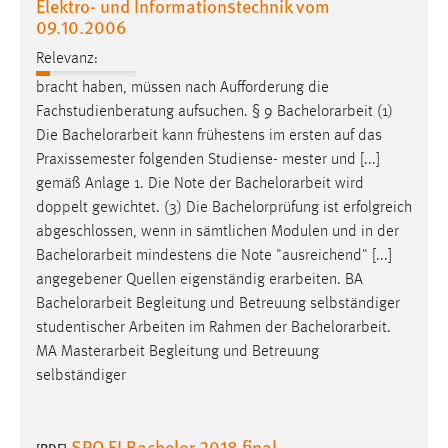
Elektro- und Informationstechnik vom
EXTERNE MEDIEN
09.10.2006
Um Inhalte von Videoplattformen und Social Media
Relevanz:
Plattformen anzeigen zu können, werden von diesen
externen Medien Cookies gesetzt.
bracht haben, müssen nach Aufforderung die
Fachstudienberatung aufsuchen. § 9
Bachelorarbeit
(1)
YouTube
Die
Bachelorarbeit
kann frühestens im ersten auf das
Praxissemester folgenden Studiense- mester und [...]
gemäß Anlage 1. Die Note der
Bachelorarbeit
wird
Vimeo
doppelt gewichtet. (3) Die Bachelorprüfung ist erfolgreich
abgeschlossen, wenn in sämtlichen Modulen und in der
Bachelorarbeit
mindestens die Note "ausreichend" [...]
angegebener Quellen eigenständig erarbeiten. BA
Bachelorarbeit
Begleitung und Betreuung selbständiger
studentischer Arbeiten im Rahmen der
Bachelorarbeit
.
MA Masterarbeit Begleitung und Betreuung
selbständiger
SPO EI Bachelor 2018 final