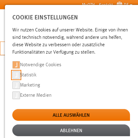
Zum Hauptinhalt springen
MyOTH
Kontakt
DE
COOKIE EINSTELLUNGEN
SUCHE
Wir nutzen Cookies auf unserer Website. Einige von ihnen
sind technisch notwendig, während andere uns helfen,
diese Website zu verbessern oder zusätzliche
JETZT BEWERBEN
Funktionalitäten zur Verfügung zu stellen.
Notwendige Cookies
SUCHE
Statistik
Marketing
FILTER
Externe Medien
Typ
ALLE AUSWÄHLEN
Erstellungsdatum
ABLEHNEN