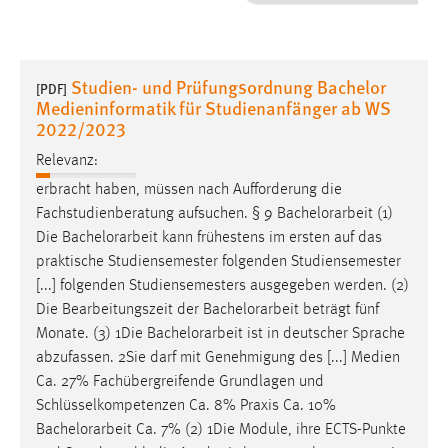
1 Jahr
Performance
Studien- und Prüfungsordnung Bachelor
[PDF]
Medieninformatik für Studienanfänger ab WS
Name:
2022/2023
staticfilecache
Relevanz:
Zweck:
erbracht haben, müssen nach Aufforderung die
Für performante Seitenauslieferung wird in diesem Cookie
Fachstudienberatung aufsuchen. § 9
Bachelorarbeit
(1)
gespeichert, ob man eingeloggt ist.
Die
Bachelorarbeit
kann frühestens im ersten auf das
praktische Studiensemester folgenden Studiensemester
Sprachpräferenz
[...] folgenden Studiensemesters ausgegeben werden. (2)
Die Bearbeitungszeit der
Bachelorarbeit
beträgt fünf
Name:
Monate. (3) 1Die
Bachelorarbeit
ist in deutscher Sprache
site-language-preference
abzufassen. 2Sie darf mit Genehmigung des [...] Medien
Zweck:
Ca. 27% Fachübergreifende Grundlagen und
Das Cookie speichert die gewählte Sprache der Website.
Schlüsselkompetenzen Ca. 8% Praxis Ca. 10%
Bachelorarbeit
Ca. 7% (2) 1Die Module, ihre ECTS-Punkte
Cookie Laufzeit: