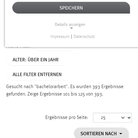
SPEICHERN
Alter
Details anzeigen
SUCHEN
Impressum
|
Datenschutz
NOTWENDIGE COOKIES
TYP: DATEIEN
Aktive Filter:
Notwendige Cookies ermöglichen grundlegende
ALTER: ÜBER EIN JAHR
Funktionen und sind für die einwandfreie Funktion der
Website erforderlich.
ALLE FILTER ENTFERNEN
Einverständnis
Gesucht nach "bachelorarbeit".
Es wurden 393 Ergebnisse
Name:
gefunden.
Zeige Ergebnisse 101 bis 125 von 393.
cookie_consent
Zweck:
Ergebnisse pro Seite:
Dieser Cookie speichert die ausgewählten Einverständnis-
Optionen des Benutzers
SORTIEREN NACH
Cookie Laufzeit: