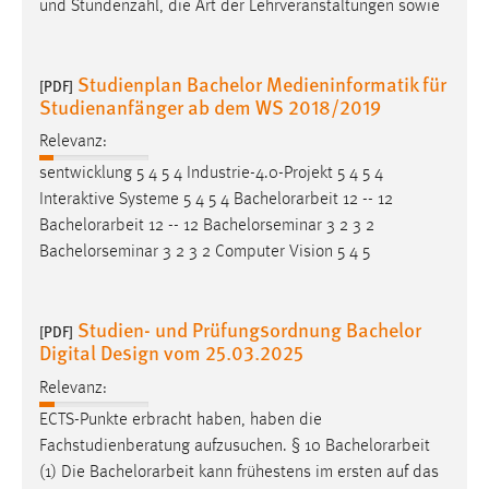
und Stundenzahl, die Art der Lehrveranstaltungen sowie
30 Tage
Chat
Studienplan Bachelor Medieninformatik für
[PDF]
Studienanfänger ab dem WS 2018/2019
Name:
MibewSessionID, MIBEW_UserID, mibew_locale, mibew-
Relevanz:
chat-frame-style-5e9dbeb1811c0446
sentwicklung 5 4 5 4 Industrie-4.0-Projekt 5 4 5 4
Interaktive Systeme 5 4 5 4
Bachelorarbeit
12 -- 12
Zweck:
Wird benötigt um die Chatfunktion nutzen zu können.
Bachelorarbeit
12 -- 12 Bachelorseminar 3 2 3 2
Bachelorseminar 3 2 3 2 Computer Vision 5 4 5
Cookie Laufzeit:
MibewSessionID, mibew-chat-frame-style-
5e9dbeb1811c0446 = Sitzungslaufzeit, mibew_locale = 3
Studien- und Prüfungsordnung Bachelor
[PDF]
Jahre, MIBEW_UserID = 1 Jahr
Digital Design vom 25.03.2025
Relevanz:
Login
ECTS-Punkte erbracht haben, haben die
Name:
Fachstudienberatung aufzusuchen. § 10
Bachelorarbeit
fe_user, be_user, be_lastLoginProvider
(1) Die
Bachelorarbeit
kann frühestens im ersten auf das