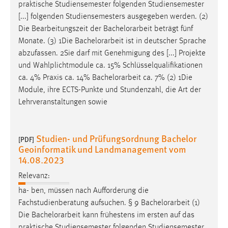
praktische Studiensemester folgenden Studiensemester
Zweck:
[...] folgenden Studiensemesters ausgegeben werden. (2)
Dieser Cookie ist notwendig um sich an der Website
Die Bearbeitungszeit der
Bachelorarbeit
beträgt fünf
einloggen zu können.
Monate. (3) 1Die
Bachelorarbeit
ist in deutscher Sprache
Cookie Laufzeit:
abzufassen. 2Sie darf mit Genehmigung des [...] Projekte
24 Stunden
und Wahlplichtmodule ca. 15% Schlüsselqualifikationen
ca. 4% Praxis ca. 14%
Bachelorarbeit
ca. 7% (2) 1Die
Module, ihre ECTS-Punkte und Stundenzahl, die Art der
STATISTIK
Lehrveranstaltungen sowie
Statistik Cookies erfassen Informationen anonym.
Diese Informationen helfen uns zu verstehen, wie
Studien- und Prüfungsordnung Bachelor
[PDF]
unsere Besucher unsere Website nutzen.
Geoinformatik und Landmanagement vom
14.08.2023
Matomo
Relevanz:
Name:
ha- ben, müssen nach Aufforderung die
_pk_ref, _pk_cvar, _pk_id, _pk_ses
Fachstudienberatung aufsuchen. § 9
Bachelorarbeit
(1)
Die
Bachelorarbeit
kann frühestens im ersten auf das
Zweck:
Zugriffsstatistik
praktische Studiensemester folgenden Studiensemester