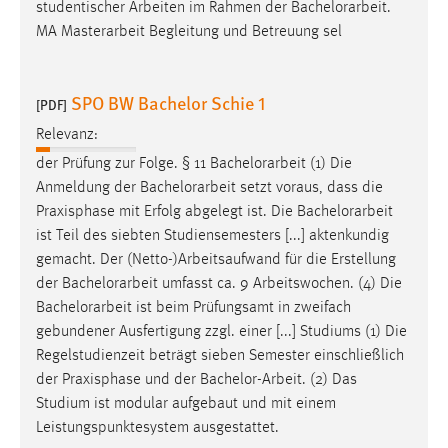
studentischer Arbeiten im Rahmen der
Bachelorarbeit
.
MA Masterarbeit Begleitung und Betreuung sel
SPO BW Bachelor Schie 1
[PDF]
Relevanz:
der Prüfung zur Folge. § 11
Bachelorarbeit
(1) Die
Anmeldung der
Bachelorarbeit
setzt voraus, dass die
Praxisphase mit Erfolg abgelegt ist. Die
Bachelorarbeit
ist Teil des siebten Studiensemesters [...] aktenkundig
gemacht. Der (Netto-)Arbeitsaufwand für die Erstellung
der
Bachelorarbeit
umfasst ca. 9 Arbeitswochen. (4) Die
Bachelorarbeit
ist beim Prüfungsamt in zweifach
gebundener Ausfertigung zzgl. einer [...] Studiums (1) Die
Regelstudienzeit beträgt sieben Semester einschließlich
der Praxisphase und der
Bachelor-Arbeit
. (2) Das
Studium ist modular aufgebaut und mit einem
Leistungspunktesystem ausgestattet.