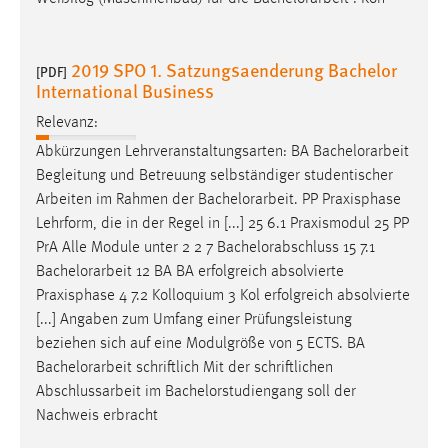
Cookie Laufzeit:
Max. 13 Monate
2019 SPO 1. Satzungsaenderung Bachelor
[PDF]
International Business
Relevanz:
MARKETING
Abkürzungen Lehrveranstaltungsarten: BA
Bachelorarbeit
Marketing Cookies werden von Drittanbietern
Begleitung und Betreuung selbständiger studentischer
verwendet, um personalisierte Werbung anzuzeigen.
Arbeiten im Rahmen der
Bachelorarbeit
. PP Praxisphase
Sie tun dies, indem sie Besucher über Websites
Lehrform, die in der Regel in [...] 25 6.1 Praxismodul 25 PP
hinweg verfolgen.
PrA Alle Module unter 2 2 7 Bachelorabschluss 15 7.1
Bachelorarbeit
12 BA BA erfolgreich absolvierte
Google Ads
Praxisphase 4 7.2 Kolloquium 3 Kol erfolgreich absolvierte
[...] Angaben zum Umfang einer Prüfungsleistung
Name:
beziehen sich auf eine Modulgröße von 5 ECTS. BA
_gcl_au
Bachelorarbeit
schriftlich Mit der schriftlichen
Anbieter:
Abschlussarbeit im Bachelorstudiengang soll der
Google Ireland Limited
Nachweis erbracht
Zweck: