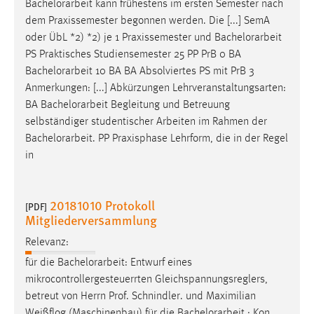
Bachelorarbeit
kann frühestens im ersten Semester nach
Zweck:
dem Praxissemester begonnen werden. Die [...] SemA
Dieser Cookie ist notwendig um sich an der Website
oder ÜbL *2) *2) je 1 Praxissemester und
Bachelorarbeit
einloggen zu können.
PS Praktisches Studiensemester 25 PP PrB 0 BA
Cookie Laufzeit:
Bachelorarbeit
10 BA BA Absolviertes PS mit PrB 3
24 Stunden
Anmerkungen: [...] Abkürzungen Lehrveranstaltungsarten:
BA
Bachelorarbeit
Begleitung und Betreuung
selbständiger studentischer Arbeiten im Rahmen der
STATISTIK
Bachelorarbeit
. PP Praxisphase Lehrform, die in der Regel
in
Statistik Cookies erfassen Informationen anonym.
Diese Informationen helfen uns zu verstehen, wie
unsere Besucher unsere Website nutzen.
20181010 Protokoll
[PDF]
Mitgliederversammlung
Matomo
Relevanz:
Name:
für die
Bachelorarbeit
: Entwurf eines
_pk_ref, _pk_cvar, _pk_id, _pk_ses
mikrocontrollergesteuerrten Gleichspannungsreglers,
betreut von Herrn Prof. Schnindler. und Maximilian
Zweck:
Zugriffsstatistik
Weißflog (Maschinenbau) für die
Bachelorarbeit
: Kon