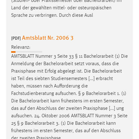
(Studien- oder Praxissemester oder
Bachelorarbeit
) im
Land der gewählten mittel- oder osteuropäischen
Sprache zu verbringen. Durch diese Ausl
Amtsblatt Nr. 2006 3
[PDF]
Relevanz:
AMTSBLATT Nummer 3 Seite 33 § 11
Bachelorarbeit
(1) Die
Anmeldung der
Bachelorarbeit
setzt voraus, dass die
Praxisphase mit Erfolg abgelegt ist. Die
Bachelorarbeit
ist Teil des siebten Studiensemesters [...] erbracht
haben, müssen nach Aufforderung die
Fachstudienberatung aufsuchen. § 9
Bachelorarbeit
1. (1)
Die
Bachelorarbeit
kann frühestens im ersten Semester,
das auf den Abschluss der zweiten Praxisphase [...] ung
aufsuchen. 24. Oktober 2006 AMTSBLATT Nummer 3 Seite
25 § 9
Bachelorarbeit
3. (1) Die
Bachelorarbeit
kann
frühestens im ersten Semester, das auf den Abschluss
der zweiten Praxisphase