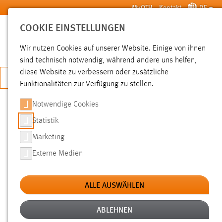
Zum Hauptinhalt springen
MyOTH
Kontakt
DE
COOKIE EINSTELLUNGEN
SUCHE
Wir nutzen Cookies auf unserer Website. Einige von ihnen
sind technisch notwendig, während andere uns helfen,
diese Website zu verbessern oder zusätzliche
JETZT BEWERBEN
Funktionalitäten zur Verfügung zu stellen.
Notwendige Cookies
SUCHE
Statistik
Marketing
FILTER
Externe Medien
Typ
ALLE AUSWÄHLEN
Erstellungsdatum
ABLEHNEN