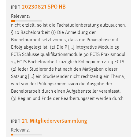
EXTERNE MEDIEN
20230821 SPO HB
[PDF]
Um Inhalte von Videoplattformen und Social Media
Relevanz:
Plattformen anzeigen zu können, werden von diesen
nicht erzielt, so ist die Fachstudienberatung aufzusuchen.
externen Medien Cookies gesetzt.
§ 10
Bachelorarbeit
(1) Die Anmeldung der
Bachelorarbeit
setzt voraus, dass die Praxisphase mit
YouTube
Erfolg abgelegt ist. (2) Die P [...] Integrative Module 25
ECTS Schlüsselqualifikationsmodule 30 ECTS Praxismodul
Vimeo
25 ECTS
Bachelorarbeit
zuzüglich Kolloquium 12 + 3 ECTS
(2) Jeder Studierende hat nach den Maßgaben dieser
Satzung [...] ein Studierender nicht rechtzeitig ein Thema,
wird von der Prüfungskommission die Ausgabe der
Bachelorarbeit
durch einen Aufgabensteller veranlasst.
(3) Beginn und Ende der Bearbeitungszeit werden durch
21. Mitgliederversammlung
[PDF]
Relevanz: