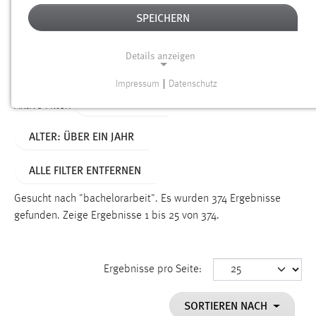
SPEICHERN
Alter
Details anzeigen
SUCHEN
Impressum
|
Datenschutz
NOTWENDIGE COOKIES
TYP: DATEIEN
Aktive Filter:
Notwendige Cookies ermöglichen grundlegende
ALTER: ÜBER EIN JAHR
Funktionen und sind für die einwandfreie Funktion der
Website erforderlich.
ALLE FILTER ENTFERNEN
Einverständnis
Gesucht nach "bachelorarbeit".
Es wurden 374 Ergebnisse
Name:
gefunden.
Zeige Ergebnisse 1 bis 25 von 374.
cookie_consent
Zweck:
Ergebnisse pro Seite:
Dieser Cookie speichert die ausgewählten Einverständnis-
Optionen des Benutzers
SORTIEREN NACH
Cookie Laufzeit: