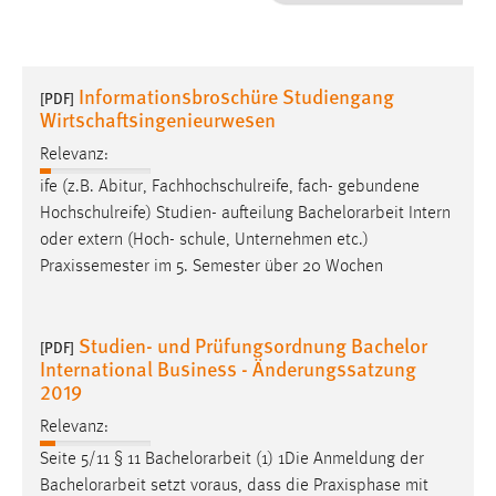
1 Jahr
Performance
Informationsbroschüre Studiengang
[PDF]
Wirtschaftsingenieurwesen
Name:
staticfilecache
Relevanz:
ife (z.B. Abitur, Fachhochschulreife, fach- gebundene
Zweck:
Hochschulreife) Studien- aufteilung
Bachelorarbeit
Intern
Für performante Seitenauslieferung wird in diesem Cookie
oder extern (Hoch- schule, Unternehmen etc.)
gespeichert, ob man eingeloggt ist.
Praxissemester im 5. Semester über 20 Wochen
Sprachpräferenz
Studien- und Prüfungsordnung Bachelor
[PDF]
Name:
International Business - Änderungssatzung
site-language-preference
2019
Zweck:
Relevanz:
Das Cookie speichert die gewählte Sprache der Website.
Seite 5/11 § 11
Bachelorarbeit
(1) 1Die Anmeldung der
Cookie Laufzeit:
Bachelorarbeit
setzt voraus, dass die Praxisphase mit