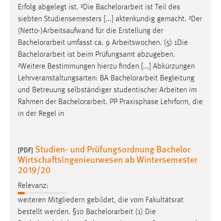
30 Tage
Erfolg abgelegt ist. ²Die
Bachelorarbeit
ist Teil des
siebten Studiensemesters [...] aktenkundig gemacht. ²Der
Chat
(Netto-)Arbeitsaufwand für die Erstellung der
Bachelorarbeit
umfasst ca. 9 Arbeitswochen. (5) 1Die
Name:
Bachelorarbeit
ist beim Prüfungsamt abzugeben.
MibewSessionID, MIBEW_UserID, mibew_locale, mibew-
²Weitere Bestimmungen hierzu finden [...] Abkürzungen
chat-frame-style-5e9dbeb1811c0446
Lehrveranstaltungsarten: BA
Bachelorarbeit
Begleitung
und Betreuung selbständiger studentischer Arbeiten im
Zweck:
Wird benötigt um die Chatfunktion nutzen zu können.
Rahmen der
Bachelorarbeit
. PP Praxisphase Lehrform, die
in der Regel in
Cookie Laufzeit:
MibewSessionID, mibew-chat-frame-style-
5e9dbeb1811c0446 = Sitzungslaufzeit, mibew_locale = 3
Studien- und Prüfungsordnung Bachelor
[PDF]
Jahre, MIBEW_UserID = 1 Jahr
Wirtschaftsingenieurwesen ab Wintersemester
2019/20
Login
Relevanz:
Name:
weiteren Mitgliedern gebildet, die vom Fakultätsrat
fe_user, be_user, be_lastLoginProvider
bestellt werden. §10
Bachelorarbeit
(1) Die