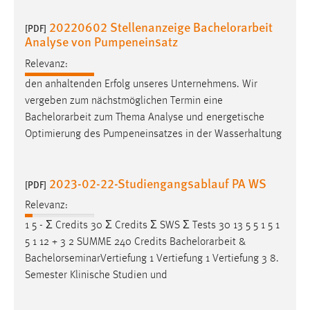
Conversion-Tracking
20220602 Stellenanzeige Bachelorarbeit
[PDF]
Analyse von Pumpeneinsatz
Cookie Laufzeit:
3 Monate
Relevanz:
den anhaltenden Erfolg unseres Unternehmens. Wir
Facebook Pixel
vergeben zum nächstmöglichen Termin eine
Bachelorarbeit
zum Thema Analyse und energetische
Name:
Optimierung des Pumpeneinsatzes in der Wasserhaltung
_fbp
Anbieter:
Facebook
2023-02-22-Studiengangsablauf PA WS
[PDF]
Zweck:
Relevanz:
Conversion-Tracking
1 5 - Ʃ Credits 30 Ʃ Credits Ʃ SWS Ʃ Tests 30 13 5 5 1 5 1
5 1 12 + 3 2 SUMME 240 Credits
Bachelorarbeit
&
Cookie Laufzeit:
BachelorseminarVertiefung 1 Vertiefung 1 Vertiefung 3 8.
3 Monate
Semester Klinische Studien und