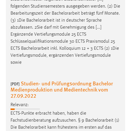
EXTERNE MEDIEN
folgenden Studiensemesters ausgegeben werden. (2) Die
Um Inhalte von Videoplattformen und Social Media
Bearbeitungszeit der
Bachelorarbeit
beträgt fünf Monate.
Plattformen anzeigen zu können, werden von diesen
(3) 1Die
Bachelorarbeit
ist in deutscher Sprache
externen Medien Cookies gesetzt.
abzufassen. 2Sie darf mit Genehmigung des [...]
Ergänzende Vertiefungsmodule 25 ECTS
YouTube
Schlüsselqualifikationsmodule 30 ECTS Praxismodul 25
ECTS
Bachelorarbeit
inkl. Kolloquium 12 + 3 ECTS (2) 1Die
Vertiefungsmodule, ergänzenden Vertiefungsmodule
Vimeo
sowie
Studien- und Prüfungsordnung Bachelor
[PDF]
Medienproduktion und Medientechnik vom
27.09.2022
Relevanz:
ECTS-Punkte erbracht haben, haben die
Fachstudienberatung aufzusuchen. § 9
Bachelorarbeit
(1)
Die
Bachelorarbeit
kann frühestens im ersten auf das