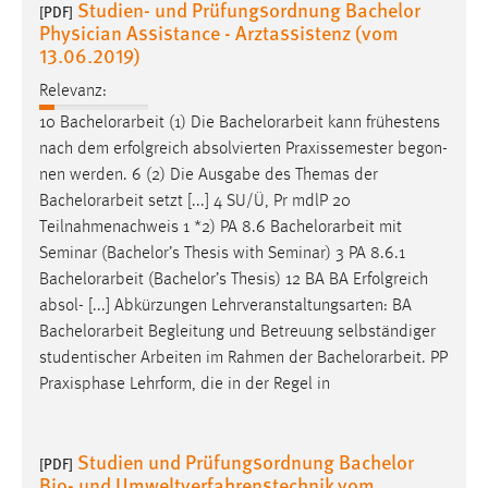
Studien- und Prüfungsordnung Bachelor
[PDF]
Physician Assistance - Arztassistenz (vom
13.06.2019)
Relevanz:
10
Bachelorarbeit
(1) Die
Bachelorarbeit
kann frühestens
nach dem erfolgreich absolvierten Praxissemester begon-
nen werden. 6 (2) Die Ausgabe des Themas der
Bachelorarbeit
setzt [...] 4 SU/Ü, Pr mdlP 20
Teilnahmenachweis 1 *2) PA 8.6
Bachelorarbeit
mit
Seminar (Bachelor’s Thesis with Seminar) 3 PA 8.6.1
Bachelorarbeit
(Bachelor’s Thesis) 12 BA BA Erfolgreich
absol- [...] Abkürzungen Lehrveranstaltungsarten: BA
Bachelorarbeit
Begleitung und Betreuung selbständiger
studentischer Arbeiten im Rahmen der
Bachelorarbeit
. PP
Praxisphase Lehrform, die in der Regel in
Studien und Prüfungsordnung Bachelor
[PDF]
Bio- und Umweltverfahrenstechnik vom