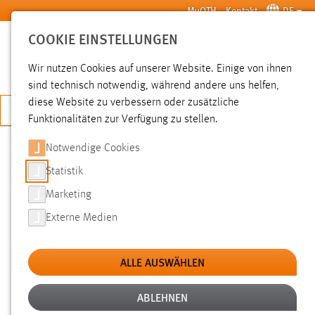
Zum Hauptinhalt springen
MyOTH
Kontakt
DE
COOKIE EINSTELLUNGEN
SUCHE
Wir nutzen Cookies auf unserer Website. Einige von ihnen
sind technisch notwendig, während andere uns helfen,
diese Website zu verbessern oder zusätzliche
JETZT BEWERBEN
Funktionalitäten zur Verfügung zu stellen.
Notwendige Cookies
SUCHE
Statistik
Marketing
FILTER
Externe Medien
Typ
ALLE AUSWÄHLEN
Erstellungsdatum
ABLEHNEN