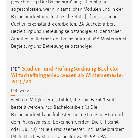
gewichtet. (3) Die Bachelorprüfung ist erfolgreich
abgeschlossen, wenn in sämtlichen Modulen und in der
Bachelorarbeit
mindestens die Note [...] angegebener
Quellen eigenständig erarbeiten. BA
Bachelorarbeit
Begleitung und Betreuung selbständiger studentischer
Arbeiten im Rahmen der
Bachelorarbeit
. MA Masterarbeit
Begleitung und Betreuung selbständiger
Studien- und Prüfungsordnung Bachelor
[PDF]
Wirtschaftsingenieurwesen ab Wintersemester
2019/20
Relevanz:
weiteren Mitgliedern gebildet, die vom Fakultätsrat
bestellt werden. §10
Bachelorarbeit
(1) Die
Bachelorarbeit
kann frühestens im ersten Semester nach
dem Praxissemester begonnen werden. Die [...] SemA
oder ÜbL *2) *2) je 1 Praxissemester und
Bachelorarbeit
PS Praktisches Studiensemester 25 PP PrB 0 BA