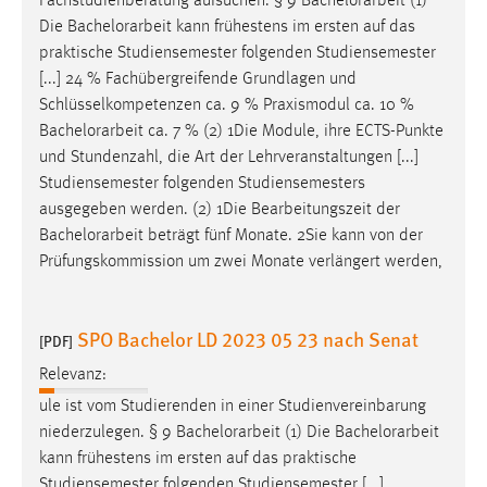
Fachstudienberatung aufsuchen. § 9
Bachelorarbeit
(1)
Conversion-Tracking
Die
Bachelorarbeit
kann frühestens im ersten auf das
praktische Studiensemester folgenden Studiensemester
Cookie Laufzeit:
[...] 24 % Fachübergreifende Grundlagen und
3 Monate
Schlüsselkompetenzen ca. 9 % Praxismodul ca. 10 %
Bachelorarbeit
ca. 7 % (2) 1Die Module, ihre ECTS-Punkte
Facebook Pixel
und Stundenzahl, die Art der Lehrveranstaltungen [...]
Studiensemester folgenden Studiensemesters
Name:
ausgegeben werden. (2) 1Die Bearbeitungszeit der
_fbp
Bachelorarbeit
beträgt fünf Monate. 2Sie kann von der
Anbieter:
Prüfungskommission um zwei Monate verlängert werden,
Facebook
Zweck:
SPO Bachelor LD 2023 05 23 nach Senat
[PDF]
Conversion-Tracking
Relevanz:
Cookie Laufzeit:
ule ist vom Studierenden in einer Studienvereinbarung
3 Monate
niederzulegen. § 9
Bachelorarbeit
(1) Die
Bachelorarbeit
kann frühestens im ersten auf das praktische
Studiensemester folgenden Studiensemester [...]