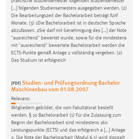
praktische Studiensemester folgenden Studiensemester
[...] folgenden Studiensemesters ausgegeben werden. (2)
Die Bearbeitungszeit der
Bachelorarbeit
beträgt fünf
Monate. (3) 1Die
Bachelorarbeit
ist in deutscher Sprache
abzufassen. 2Sie darf mit Genehmigung des [...] der Note
"ausreichend" bewertet wurde, sowie für die mindestens
mit "ausreichend" bewertete
Bachelorarbeit
werden die
ECTS-Punkte gemäß Anlage 2 vollständig vergeben. (2)
Das Studium ist erfolgreich
Studien- und Prüfungsordnung Bachelor
[PDF]
Maschinenbau vom 01.08.2007
Relevanz:
Mitgliedern gebildet, die vom Fakultätsrat bestellt
werden. § 10
Bachelorarbeit
(1) Für die Zulassung zum
Beginn der
Bachelorarbeit
sind mindestens 160
Leistungspunkte (ECTS) und das erfolgreich a [...] Anlage
2. Die Note der
Bachelorarbeit
(Modul 6.3) wird doppelt