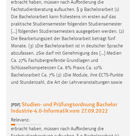
erbracht haben, müssen nach Aufforderung die
Fachstudienberatung aufsuchen. § 9
Bachelorarbeit
(1)
Cookie Laufzeit:
Die
Bachelorarbeit
kann frühestens im ersten auf das
Max. 13 Monate
praktische Studiensemester folgenden Studiensemester
[...] folgenden Studiensemesters ausgegeben werden. (2)
Die Bearbeitungszeit der
Bachelorarbeit
beträgt fünf
MARKETING
Monate. (3) 1Die
Bachelorarbeit
ist in deutscher Sprache
Marketing Cookies werden von Drittanbietern
abzufassen. 2Sie darf mit Genehmigung des [...] Medien
verwendet, um personalisierte Werbung anzuzeigen.
Ca. 27% Fachübergreifende Grundlagen und
Sie tun dies, indem sie Besucher über Websites
Schlüsselkompetenzen Ca. 8% Praxis Ca. 10%
hinweg verfolgen.
Bachelorarbeit
Ca. 7% (2) 1Die Module, ihre ECTS-Punkte
und Stundenzahl, die Art der Lehrveranstaltungen sowie
Google Ads
Name:
Studien- und Prüfungsordnung Bachelor
[PDF]
_gcl_au
Industrie-4.0-Informatik vom 27.09.2022
Anbieter:
Relevanz:
Google Ireland Limited
erbracht haben, müssen nach Aufforderung die
Zweck: