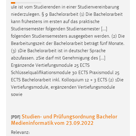
30 Tage
ule ist vom Studierenden in einer Studienvereinbarung
niederzulegen. § 9
Bachelorarbeit
(1) Die
Bachelorarbeit
Chat
kann frühestens im ersten auf das praktische
Studiensemester folgenden Studiensemester [...]
Name:
folgenden Studiensemesters ausgegeben werden. (2) Die
MibewSessionID, MIBEW_UserID, mibew_locale, mibew-
Bearbeitungszeit der
Bachelorarbeit
beträgt fünf Monate.
chat-frame-style-5e9dbeb1811c0446
(3) 1Die
Bachelorarbeit
ist in deutscher Sprache
Zweck:
abzufassen. 2Sie darf mit Genehmigung des [...]
Wird benötigt um die Chatfunktion nutzen zu können.
Ergänzende Vertiefungsmodule 25 ECTS
Schlüsselqualifikationsmodule 30 ECTS Praxismodul 25
Cookie Laufzeit:
ECTS
Bachelorarbeit
inkl. Kolloquium 12 + 3 ECTS (2) 1Die
MibewSessionID, mibew-chat-frame-style-
5e9dbeb1811c0446 = Sitzungslaufzeit, mibew_locale = 3
Vertiefungsmodule, ergänzenden Vertiefungsmodule
Jahre, MIBEW_UserID = 1 Jahr
sowie
Login
Studien- und Prüfungsordnung Bachelor
[PDF]
Medieninformatik vom 23.09.2022
Name:
fe_user, be_user, be_lastLoginProvider
Relevanz: