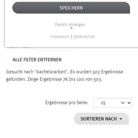
SPEICHERN
Alter
Details anzeigen
SUCHEN
Impressum
|
Datenschutz
NOTWENDIGE COOKIES
TYP: DATEIEN
Aktive Filter:
Notwendige Cookies ermöglichen grundlegende
ALLE FILTER ENTFERNEN
Funktionen und sind für die einwandfreie Funktion der
Website erforderlich.
Gesucht nach "bachelorarbeit".
Es wurden 503 Ergebnisse
gefunden.
Zeige Ergebnisse 76 bis 100 von 503.
Einverständnis
Name:
cookie_consent
Ergebnisse pro Seite:
Zweck:
SORTIEREN NACH
Dieser Cookie speichert die ausgewählten Einverständnis-
Optionen des Benutzers
Cookie Laufzeit: