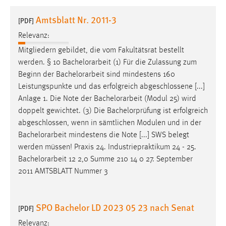
1 Jahr
Amtsblatt Nr. 2011-3
[PDF]
Relevanz:
Performance
Mitgliedern gebildet, die vom Fakultätsrat bestellt
Name:
werden. § 10
Bachelorarbeit
(1) Für die Zulassung zum
staticfilecache
Beginn der
Bachelorarbeit
sind mindestens 160
Leistungspunkte und das erfolgreich abgeschlossene [...]
Zweck:
Anlage 1. Die Note der
Bachelorarbeit
(Modul 25) wird
Für performante Seitenauslieferung wird in diesem Cookie
gespeichert, ob man eingeloggt ist.
doppelt gewichtet. (3) Die Bachelorprüfung ist erfolgreich
abgeschlossen, wenn in sämtlichen Modulen und in der
Bachelorarbeit
mindestens die Note [...] SWS belegt
Sprachpräferenz
werden müssen! Praxis 24. Industriepraktikum 24 - 25.
Name:
Bachelorarbeit
12 2,0 Summe 210 14 0 27. September
site-language-preference
2011 AMTSBLATT Nummer 3
Zweck:
Das Cookie speichert die gewählte Sprache der Website.
SPO Bachelor LD 2023 05 23 nach Senat
[PDF]
Cookie Laufzeit:
Relevanz: