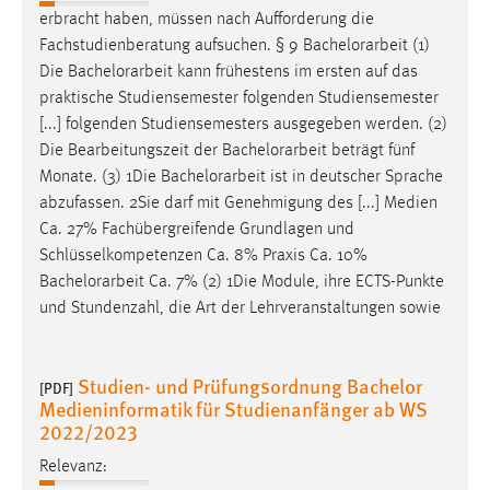
Zweck:
erbracht haben, müssen nach Aufforderung die
Dieser Cookie ist notwendig um sich an der Website
Fachstudienberatung aufsuchen. § 9
Bachelorarbeit
(1)
einloggen zu können.
Die
Bachelorarbeit
kann frühestens im ersten auf das
praktische Studiensemester folgenden Studiensemester
Cookie Laufzeit:
[...] folgenden Studiensemesters ausgegeben werden. (2)
24 Stunden
Die Bearbeitungszeit der
Bachelorarbeit
beträgt fünf
Monate. (3) 1Die
Bachelorarbeit
ist in deutscher Sprache
abzufassen. 2Sie darf mit Genehmigung des [...] Medien
STATISTIK
Ca. 27% Fachübergreifende Grundlagen und
Statistik Cookies erfassen Informationen anonym.
Schlüsselkompetenzen Ca. 8% Praxis Ca. 10%
Diese Informationen helfen uns zu verstehen, wie
Bachelorarbeit
Ca. 7% (2) 1Die Module, ihre ECTS-Punkte
unsere Besucher unsere Website nutzen.
und Stundenzahl, die Art der Lehrveranstaltungen sowie
Matomo
Studien- und Prüfungsordnung Bachelor
[PDF]
Name:
Medieninformatik für Studienanfänger ab WS
_pk_ref, _pk_cvar, _pk_id, _pk_ses
2022/2023
Zweck:
Relevanz:
Zugriffsstatistik